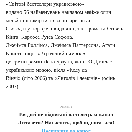
«Світові бестселери українською»
видано 56 найменувань накладом майже один
мільйон примірників за чотири роки.
Сьогодні у портфелі видавництва – романи Стівена
Кінга, Карлоса Руїса Сафона,
Джеймса Роллінса, Джеймса Паттерсона, Агати
Кристі тощо. «Втрачений символ» –
це третій роман Дена Брауна, який КСД видає
українською мовою, після «Коду да
Вінчі» (літо 2006) та «Янголів і демонів» (осінь
2007).
Реклама
Ви досі не підписані на телеграм-канал
Літгазети? Натисніть, щоб підписатися!
Посилання на канал