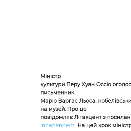
Міністр
культури Перу Хуан Оссіо оголос
письменник
Маріо Варґас Льоса, нобелівськ
на музей.
Про це
повідомляє Літакцент з посила
Independent
На цей крок мініст