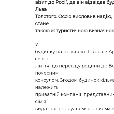
візит до Росії, де він відвідав 
Льва
Толстого. Оссіо висловив надію
стане
такою ж туристичною визначною
У
будинку на проспекті Парра в А
свого
життя, до переїзду родини до Бо
почесним
консулом. Згодом будинок кілька
належить
приватній компанії, представник
сім’я
видатного перуанського письме