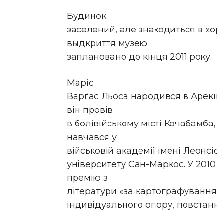
Будинок
заселений, але знаходиться в хо
выдкриття музею
заплановано до кінця 2011 року.
Маріо
Варґас Льоса народився в Арекіп
він провів
в болівійському місті Кочабамба,
навчався у
військовій академії імені Леонс
університету Сан-Маркос. У 2010
премію з
літератури «за картографування
індивідуального опору, повстанн