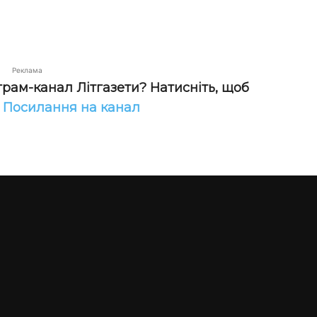
Реклама
грам-канал Літгазети? Натисніть, щоб
!
Посилання на канал