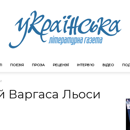
І
ПОЕЗІЯ
ПРОЗА
РЕЦЕНЗІЇ
ІНТЕРВ’Ю
ВІДЕО
ПОД
Litgazeta.com.ua
си
й Варгаса Льоси