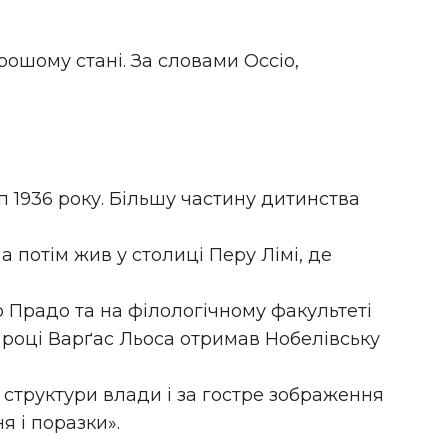
рошому стані. За словами Оссіо,
 1936 року. Більшу частину дитинства
 а потім жив у столиці Перу Лімі, де
іо Прадо та на філологічному факультеті
 році Варґас Льоса отримав Нобелівську
 структури влади і за гостре зображення
я і поразки».