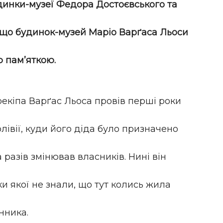
будинки-музеї Федора Достоєвського та
, що будинок-музей Маріо Варґаса Льоси
 пам’яткою.
рекіпа Варґас Льоса провів перші роки
лівії, куди його діда було призначено
 разів змінював власників. Нині він
и якої не знали, що тут колись жила
нника.