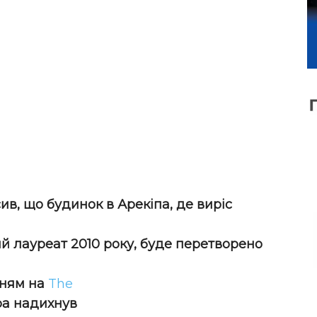
ив, що будинок в Арекіпа, де виріс
ий лауреат 2010 року, буде перетворено
нням на
The
ра надихнув