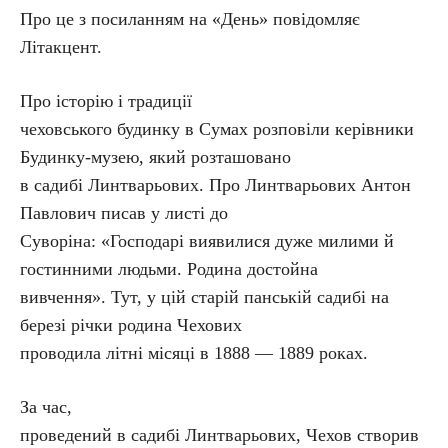
Про це з посиланням на «День» повідомляє
Літакцент.
Про історію і традиції
чеховського будинку в Сумах розповіли керівники
Будинку-музею, який розташовано
в садибі Линтварьових. Про Линтварьових Антон
Павлович писав у листі до
Суворіна: «Господарі виявилися дуже милими й
гостинними людьми. Родина достойна
вивчення». Тут, у цій старій панській садибі на
березі річки родина Чехових
проводила літні місяці в 1888 — 1889 роках.
За час,
проведений в садибі Линтварьових, Чехов створив