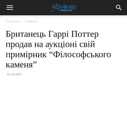
Головна
Новини
Британець Гаррі Поттер
продав на аукціоні свій
примірник “Філософського
каменя”
16.10.2021