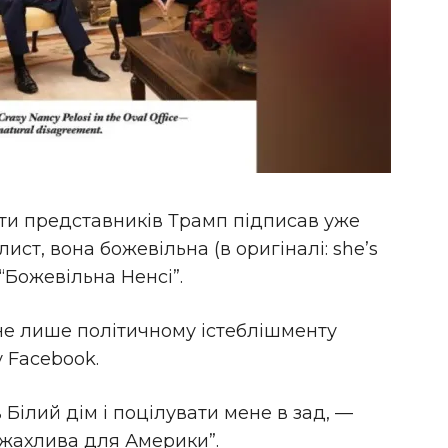
ти представників Трамп підписав уже
 лист, вона божевільна (в оригіналі: she’s
: “Божевільна Ненсі”.
не лише політичному істеблішменту
 Facebook.
 Білий дім і поцілувати мене в зад, —
 жахлива для Америки”.