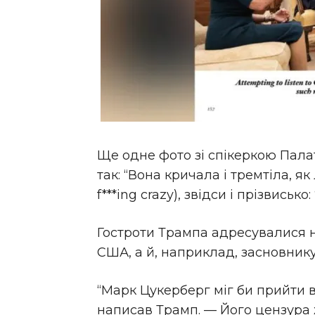
Ще одне фото зі спікеркою Пала
так: “Вона кричала і тремтіла, як
f***ing crazy), звідси і прізвисько
Гостроти Трампа адресувалися 
США, а й, наприклад, засновнику
“Марк Цукерберг міг би прийти в
написав Трамп. — Його цензура