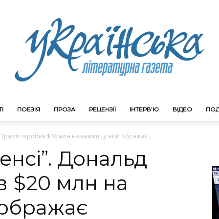
І
ПОЕЗІЯ
ПРОЗА
РЕЦЕНЗІЇ
ІНТЕРВ’Ю
ВІДЕО
ПОД
Litgazeta.com.ua
Трамп заробив $20 млн на книжці, у якій ображає...
енсі”. Дональд
 $20 млн на
й ображає