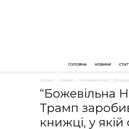
ГОЛОВНА
НОВИНИ
СТАТТ
Головна
Новини
“Божевільна Ненсі”. Дональд 
“Божевільна Н
Трамп заробив
книжці, у які