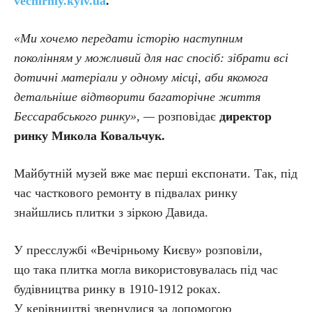
vechirniy.kyiv.ua
.
«Ми хочемо передати історію наступним
поколінням у можливий для нас спосіб: зібрати всі
дотичні матеріали у одному місці, аби якомога
детальніше відтворити багаторічне життя
Бессарабського ринку», —
розповідає
директор
ринку Микола Ковальчук.
Майбутній музей вже має перші експонати. Так, під
час часткового ремонту в підвалах ринку
знайшлись плитки з зіркою Давида.
У пресслужбі «Вечірньому Києву» розповіли,
що така плитка могла використовувалась під час
будівництва ринку в 1910-1912 роках.
У керівництві звернулися за допомогою