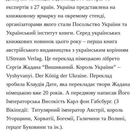
експертів з 27 країн. Україна представлена на
книжковому ярмарку на окремому стенді,
організаторами якого стали Посольство України та
Український інститут книги. Серед українських
книжкових новинок цього року – перша книга
австрійського видавництва з українським корінням
UStream Verlag. Це переклад німецькою лібрето
Сергія Жадана “Вишиваний. Король України” –
Vyshyvanyi. Der König der Ukraine. Переклад
зробила Клаудія Дате, яка перекладає твори Жадана
німецькою вже 20 років. А передмову написав Його
Імператорська Високість Карл фон Габсбург. (З
Вікіпедії: Титулярний імператор Австрії, король
Угорщини, Хорватії, Богемії, Галичини та Волині,
герцог Буковини та ін.).