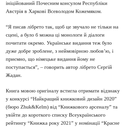
ініційований Почесним консулом Республіки
Австрія в Харкові Всеволодом Кожемяком.
“Я писав лібрето так, щоб це звучало не тільки на
сцені, а було б можна ці монологи й діалоги
почитати окремо. Українське видання теж було
дуже добре зроблене, з неймовірною любов’ю, і
приємно, що німецьке видання йому не
поступається”, – говорить автор лібрето Сергій
Жадан.
Книга мовою оригіналу встигла отримати відзнаку
у конкурсі “Найкращий книжковий дизайн 2020”
(бюро Zhuk&Kelm) від “Книжкового арсеналу” та
увійти до короткого списку Всеукраїнського
рейтингу “Книжка року 2021” у номінації “Красне