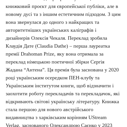
книжковий проєкт для європейської публіки, але в
новому дусі та з іншим естетичним підходом. З цим
вона звернулася до одного з найкращих та
авторитетніших українських каліграфів і
дизайнерів Олексія Чекаля. Переклад зробила
Клаудія Дате (Claudia Dathe) – перша лауреатка
премії Drahoman Prize, яку вона отримала за
переклад німецькою поетичної збірки Сергія
Жадана “Антена”. Ця премія була заснована у 2020
році українським осередком ПЕН-клубу та
Українським інститутом книги, щоб відзначити і
заохотити роботу перекладачів та перекладачок, які
відкривають світові українську літературу. Книжка
стала першою для нового австрійського
видавництва з харківським корінням UStream
Verlag, заснованого Олександрою Саєнко у 2023