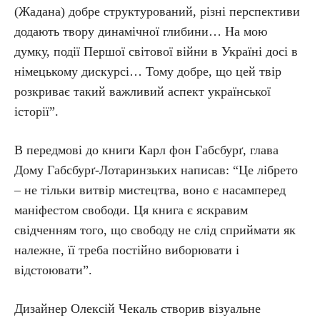
(Жадана) добре структурований, різні перспективи
додають твору динамічної глибини… На мою
думку, події Першої світової війни в Україні досі в
німецькому дискурсі… Тому добре, що цей твір
розкриває такий важливий аспект української
історії”.
В передмові до книги Карл фон Габсбурґ, глава
Дому Габсбурґ-Лотаринзьких написав: “Це лібрето
– не тільки витвір мистецтва, воно є насамперед
маніфестом свободи. Ця книга є яскравим
свідченням того, що свободу не слід сприймати як
належне, її треба постійно виборювати і
відстоювати”.
Дизайнер Олексій Чекаль створив візуальне