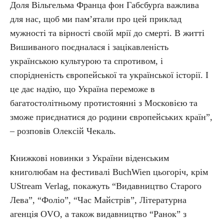
Доля Вільгельма Франца фон Габсбурґа важлива
для нас, щоб ми пам’ятали про цей приклад
мужності та вірності своїй мрії до смерті. В житті
Вишиваного поєдналася і зацікавленість
українською культурою та спротивом, і
спорідненість європейської та української історії. І
це дає надію, що Україна переможе в
багатостолітньому протистоянні з Московією та
зможе приєднатися до родини європейських країн”,
– розповів Олексій Чекаль.
Книжкові новинки з України віденським
книголюбам на фестивалі BuchWien цьогоріч, крім
UStream Verlag, покажуть “Видавництво Старого
Лева”, “Фоліо”, “Час Майстрів”, Літературна
агенція OVO, а також видавництво “Ранок” з