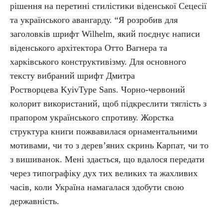
рішення на перетині стилістики віденської Сецесії
та українського авангарду. “Я розробив для
заголовків шрифт Wilhelm, який поєднує написи
віденського архітектора Отто Вагнера та
харківського конструктивізму. Для основного
тексту вибраний шрифт Дмитра
Ростворцева KyivType Sans. Чорно-червоний
колорит використаний, щоб підкреслити тяглість з
прапором українського спротиву. Жорстка
структура книги пожвавилася орнаментальними
мотивами, чи то з дерев’яних скринь Карпат, чи то
з вишиванок. Мені здається, що вдалося передати
через типографіку дух тих великих та жахливих
часів, коли Україна намагалася здобути свою
державність.