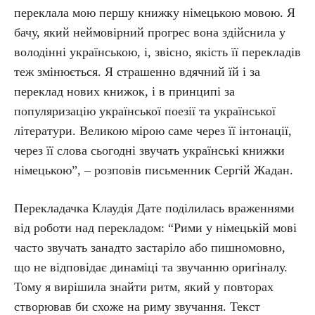
переклала мою першу книжку німецькою мовою. Я
бачу, який неймовірний прогрес вона здійснила у
володінні українською, і, звісно, якість її перекладів
теж змінюється. Я страшенно вдячний їй і за
переклад нових книжок, і в принципі за
популяризацію української поезії та української
літератури. Великою мірою саме через її інтонації,
через її слова сьогодні звучать українські книжки
німецькою”, – розповів письменник Сергій Жадан.
Перекладачка Клаудія Дате поділилась враженнями
від роботи над перекладом: “Рими у німецькій мові
часто звучать занадто застаріло або пишномовно,
що не відповідає динаміці та звучанню оригіналу.
Тому я вирішила знайти ритм, який у повторах
створював би схоже на риму звучання. Текст