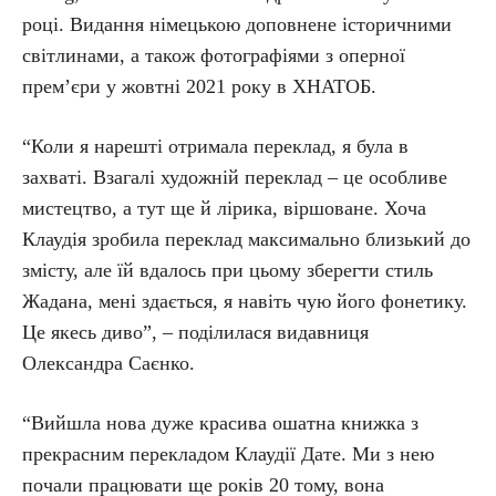
році. Видання німецькою доповнене історичними
світлинами, а також фотографіями з оперної
прем’єри у жовтні 2021 року в ХНАТОБ.
“Коли я нарешті отримала переклад, я була в
захваті. Взагалі художній переклад – це особливе
мистецтво, а тут ще й лірика, віршоване. Хоча
Клаудія зробила переклад максимально близький до
змісту, але їй вдалось при цьому зберегти стиль
Жадана, мені здається, я навіть чую його фонетику.
Це якесь диво”, – поділилася видавниця
Олександра Саєнко.
“Вийшла нова дуже красива ошатна книжка з
прекрасним перекладом Клаудії Дате. Ми з нею
почали працювати ще років 20 тому, вона