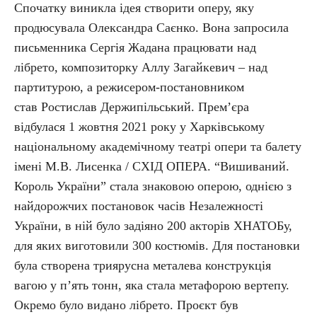
Спочатку виникла ідея створити оперу, яку
продюсувала Олександра Саєнко. Вона запросила
письменника Сергія Жадана працювати над
лібрето, композиторку Аллу Загайкевич – над
партитурою, а режисером-постановником
став Ростислав Держипільський. Прем’єра
відбулася 1 жовтня 2021 року у Харківському
національному академічному театрі опери та балету
імені М.В. Лисенка / СХІД ОПЕРА. “Вишиваний.
Король України” стала знаковою оперою, однією з
найдорожчих постановок часів Незалежності
України, в ній було задіяно 200 акторів ХНАТОБу,
для яких виготовили 300 костюмів. Для постановки
була створена триярусна металева конструкція
вагою у п’ять тонн, яка стала метафорою вертепу.
Окремо було видано лібрето. Проєкт був