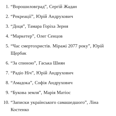
“Ворошиловград”, Сергій Жадан
“Рекреації”, Юрій Андрухович
“Доця”, Тамара Горіха Зерня
“Маркетер”, Олег Сенцов
“Час смертохристів. Міражі 2077 року”, Юрій
Щербак
“За спиною”, Гаська Шиян
“Радіо Ніч”, Юрій Андрухович
“Амадока”, Софія Андрухович
“Букова земля”, Марія Матіос
“Записки українського самашедшого”, Ліна
Костенко