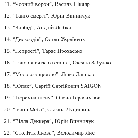
“Чорний ворон”, Василь Шкляр
“Танго смерті”, Юрій Винничук
“Карбід”, Андрій Любка
“Дискордія”, Остап Українець
“Непрості”, Тарас Прохасько
“І знов я влізаю в танк”, Оксана Забужко
“Молоко з кров’ю”, Люко Дашвар
“Юпак”, Сергій Сергійович SAIGON
“Тюремна пісня”, Олена Герасим’юк
“Іван і Феба”, Оксана Луцишина
“Вілла Деккера”, Юрій Винничук
“Століття Якова”, Володимир Лис