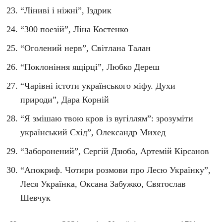
“Ліниві і ніжні”, Іздрик
“300 поезій”, Ліна Костенко
“Оголений нерв”, Світлана Талан
“Поклоніння ящірці”, Любко Дереш
“Чарівні істоти українського міфу. Духи
природи”, Дара Корній
“Я змішаю твою кров із вугіллям”: зрозуміти
український Схід”, Олександр Михед
“Заборонений”, Сергій Дзюба, Артемій Кірсанов
“Апокриф. Чотири розмови про Лесю Українку”,
Леся Українка, Оксана Забужко, Святослав
Шевчук