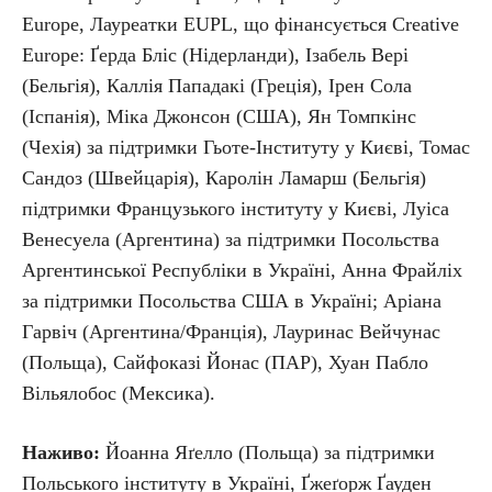
Europe, Лауреатки EUPL, що фінансується Creative
Europe: Ґерда Бліс (Нідерланди), Ізабель Вері
(Бельгія), Каллія Пападакі (Греція), Ірен Сола
(Іспанія), Міка Джонсон (США), Ян Томпкінс
(Чехія) за підтримки Гьоте-Інституту у Києві, Томас
Сандоз (Швейцарія), Каролін Ламарш (Бельгія)
підтримки Французького інституту у Києві, Луіса
Венесуела (Аргентина) за підтримки Посольства
Аргентинської Республіки в Україні, Анна Фрайліх
за підтримки Посольства США в Україні; Аріана
Гарвіч (Аргентина/Франція), Лауринас Вейчунас
(Польща), Сайфоказі Йонас (ПАР), Хуан Пабло
Вільялобос (Мексика).
Наживо:
Йоанна Яґелло (Польща) за підтримки
Польського інституту в Україні, Ґжеґорж Ґауден