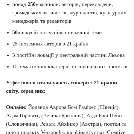
понад
250
учасників: авторів, перекладачів,
громадських активістів, журналістів, культурних
менеджерів та редакторів
50
дискусій на суспільно-важливі теми
25 іноземних авторів з 21 країни
3 постійні локації у центральній частині Львова
15 тематичних кластерів та спеціальних проєктів
У фестивалі взяли участь спікери з 21 країни
світу, серед них:
Онлайн:
Йоланда Аврора Бом Рамірес (Швеція),
Адам Горовітц (Велика Британія), Аґда Баві Пейн
(Словаччина), Рената Айхінґер (Австрія), поетки та
поети проєкту Versopolis, що фінансується Creative