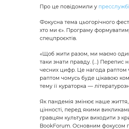
Про це повідомили у
пресслужб
Фокусна тема цьогорічного фес
хто ми є». Програму формуватиму
спецпроєктів.
«Щоб жити разом, ми маємо один
таки знати правду. (…) Перепис 
чесних цифр. Це нагода раптом 
раптом чомусь буде цікавою ком
тему її кураторка — літературоз
Як пандемія змінює наше життя, 
цінності, перед якими викликами
гравцям культури виходити з кр
BookForum. Основним фокусом п