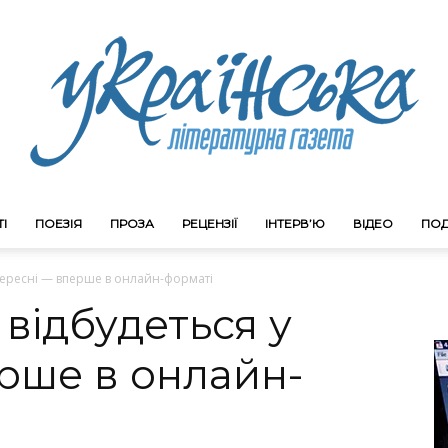
І
ПОЕЗІЯ
ПРОЗА
РЕЦЕНЗІЇ
ІНТЕРВ’Ю
ВІДЕО
ПОД
Litgazeta.com.ua
вересні — вперше в онлайн-форматі
відбудеться у
рше в онлайн-