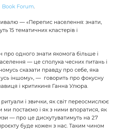
і Book Forum
.
тивалю — «Перепис населення: знати,
ть 15 тематичних кластерів і
 про одного знати якомога більше і
населення — це сполука чесних питань і
чомусь сказати правду про себе, яка
усь іншому», — говорить про фокусну
навиця і критикиня Ганна Улюра.
ритуали і звички, як світ переосмислює
 ми постаємо і як з ними впоратися, як
изи — про це дискутуватимуть на 27
роєкту буде кожен з нас. Таким чином