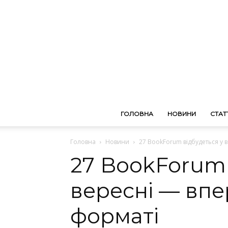
ГОЛОВНА
НОВИНИ
СТАТТ
Головна
Новини
27 BookForum відбудеться у 
27 BookForum 
вересні — впе
форматі