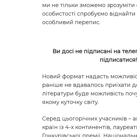
ми не тільки зможемо зрозуміти о
особистості спробуємо віднайти 
особливий перепис.
Ви досі не підписані на теле
підписатися
Новий формат надасть можливіст
раніше не вдавалось приїхати до
літератури буде можливість поч
якому куточку світу.
Серед цьогорічних учасників – ав
країн із 4-х континентів, лауреа
Гонкурівської премії, Національн