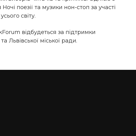
Ночі поезії та музики нон-стоп за участі
усього світу.
kForum відбудеться за підтримки
та Львівської міської ради.