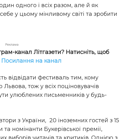
дин одного і всіх разом, але й як
себе у цьому мінливому світі та зробити
Реклама
грам-канал Літгазети? Натисніть, щоб
!
Посилання на канал
ь відвідати фестиваль тим, кому
 Львова, тож у всіх поціновувачів
ути улюблених письменників у будь-
тори з України, 20 іноземних гостей з 15
ти та номінанти Букерівської премії,
их виборів читачів та критиків. Однією з