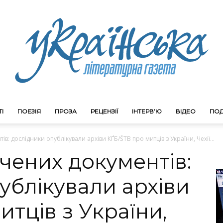
І
ПОЕЗІЯ
ПРОЗА
РЕЦЕНЗІЇ
ІНТЕРВ’Ю
ВІДЕО
ПОД
Litgazeta.com.ua
в: дослідники опублікували архіви КҐБ/ŠTB про митців з України, Чехії...
чених документів:
ублікували архіви
итців з України,