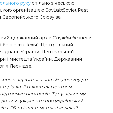
ольного руху
спільно з чеською
ською організацією SovLab:Soviet Past
ки Європейського Союзу за
зевий державний архів Служби безпеки
ї безпеки (Чехія), Центральний
б’єднань України, Центральний
ри і мистецтв України, Державний
ргія Леонідзе.
 сервіс відкритого онлайн доступу до
атеріалів. Втілюється Центром
підтримки партнерів. Тут у вільному
лікуються документи про український
ів КҐБ та інші тематичні колекції,