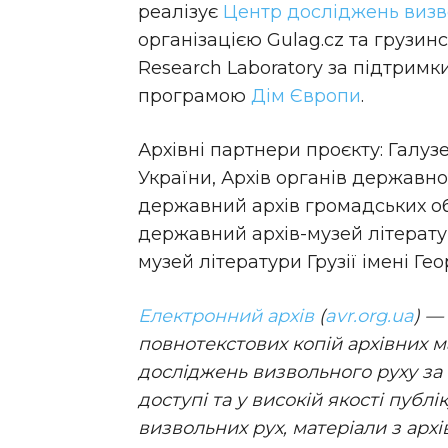
реалізує
Центр досліджень визв
організацією Gulag.cz та грузин
Research Laboratory за підтрим
програмою
Дім Європи
.
Архівні партнери проєкту: Галу
України, Архів органів державно
державний архів громадських о
державний архів-музей літерату
музей літератури Грузії імені Гео
Електронний архів
(
avr.org.ua
) —
повнотекстових копій архівних м
досліджень визвольного руху за 
доступі та у високій якості пуб
визвольних рух, матеріали з архів