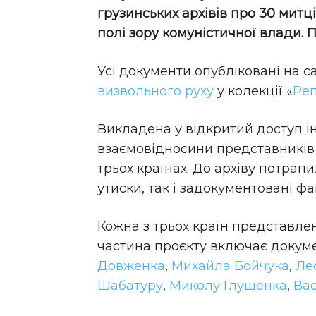
грузинських архівів про 30 митц
полі зору комуністичної влади.
Усі документи опубліковані на с
визвольного руху
у колекції «
Реп
Викладена у відкритий доступ і
взаємовідносини представників 
трьох країнах. До архіву потрап
утиски, так і задокументовані ф
Кожна з трьох країн представле
частина проєкту включає докум
Довженка
,
Михайла Бойчука
,
Ле
Шабатуру
,
Миколу Глущенка
,
Вас