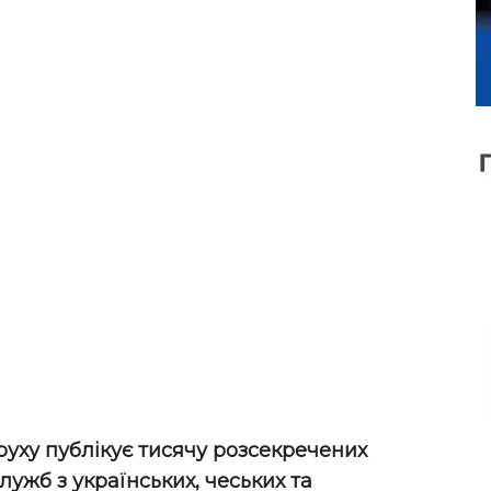
уху публікує тисячу розсекречених
ужб з українських, чеських та