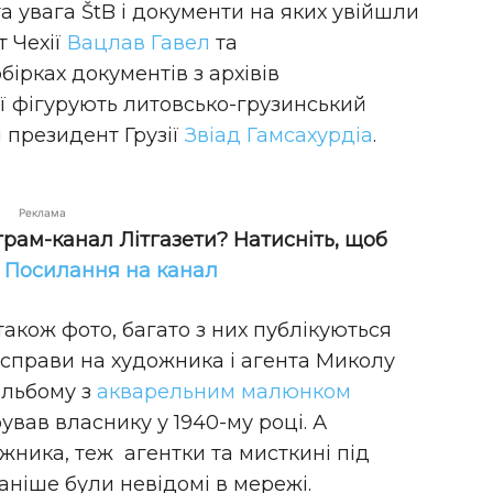
та увага ŠtB і документи на яких увійшли
 Чехії
Вацлав Гавел
та
обірках документів з архівів
ії фігурують литовсько-грузинський
 президент Грузії
Звіад Гамсахурдіа
.
Реклама
грам-канал Літгазети? Натисніть, щоб
!
Посилання на канал
також фото, багато з них публікуються
і справи на художника і агента Миколу
альбому з
акварельним малюнком
рував власнику у 1940-му році. А
жника, теж агентки та мисткині під
аніше були невідомі в мережі.