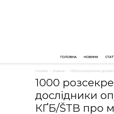
ГОЛОВНА
НОВИНИ
СТАТТ
Головна
Новини
1000 розсекречених документі
1000 розсекре
дослідники оп
КҐБ/ŠTB про м