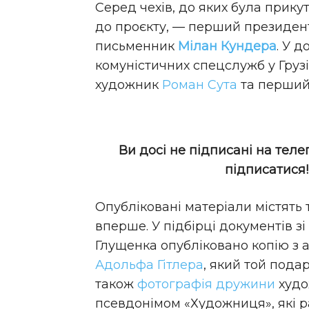
Серед чехів, до яких була прику
до проєкту, — перший президент
письменник
Мілан Кундера
. У д
комуністичних спецслужб у Груз
художник
Роман Сута
та перший
Ви досі не підписані на теле
підписатися
Опубліковані матеріали містять 
вперше. У підбірці документів з
Глущенка опубліковано копію з 
Адольфа Гітлера
, який той пода
також
фотографія дружини
худо
псевдонімом «Художниця», які р