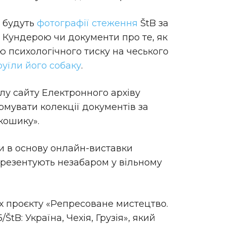
в будуть
фотографії стеження
ŠtB за
Кундерою чи документи про те, як
ю психологічного тиску на чеського
руїли його собаку
.
у сайту Електронного архіву
рмувати колекції документів за
кошику».
ли в основу онлайн-виставки
презентують незабаром у вільному
х проєкту «Репресоване мистецтво.
tB: Україна, Чехія, Грузія», який