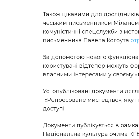
Також цікавими для дослідникі
чеським письменником Міланом 
комуністичні спецслужби з мето
письменника Павела Когоута
от
За допомогою нового функціонал
користувачі відтепер можуть фо
власними інтересами у своєму «
Усі опубліковані документи ляг
«Репресоване мистецтво», яку 
доступі.
Документи публікується в рамка
Національна культура очима КҐБ/Š