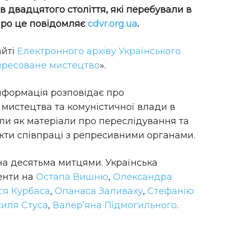
ів двадцятого століття, які перебували в
 Про це повідомляє
cdvr.org.ua
.
айті
Електронного архіву Українського
ресоване мистецтво
».
нформація розповідає про
мистецтва та комуністичної влади в
или як матеріали про переслідування та
акти співпраці з репресивними органами.
на десятьма митцями. Українська
енти на
Остапа Вишню
,
Олександра
ся Курбаса
,
Опанаса Заливаху
,
Стефанію
иля Стуса
,
Валер’яна Підмогильного
.