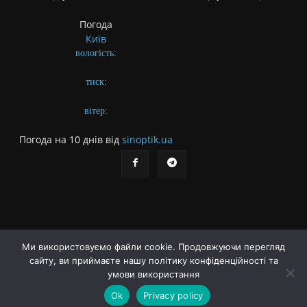
Погода
Київ
вологість:
тиск:
вітер:
Погода на 10 днів від
sinoptik.ua
Ми використовуємо файли cookie. Продовжуючи перегляд
Про газету
Правила користування сайтом
сайту, ви приймаєте нашу політику конфіденційності та
умови використання
Політика конфіденційності
Різне
Ok
Privacy policy
© Українська літературна газета. Заснована 2009 року