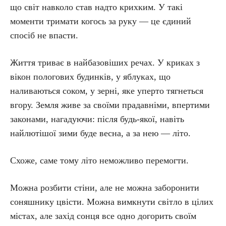
що світ навколо став надто крихким. У такі
моменти тримати когось за руку — це єдиний
спосіб не впасти.
Життя триває в найбазовіших речах. У криках з
вікон пологових будинків, у яблуках, що
наливаються соком, у зерні, яке уперто тягнеться
вгору. Земля живе за своїми прадавніми, впертими
законами, нагадуючи: після будь-якої, навіть
найлютішої зими буде весна, а за нею — літо.
Схоже, саме тому літо неможливо перемогти.
Можна розбити стіни, але не можна заборонити
соняшнику цвісти. Можна вимкнути світло в цілих
містах, але захід сонця все одно догорить своїм