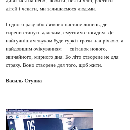
дивитися на небо, любити, пекти хліб, ростити
дітей і чекати, ми залишаємося людьми.
І одного разу обов’язково настане липень, де
сирени стануть далеким, смутним спогадом. Де
найгучнішим звуком буде гуркіт грози над річкою, а
найдовшим очікуванням — світанок нового,
звичайного, мирного дня. Бо літо створене не для
страху. Воно створене для того, щоб жити.
Василь Ступка