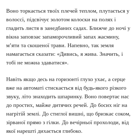
Воно торкається твоїх плечей теплом, плутається у
волоссі, підсвічує золотом колоски на полях і
гладить листя в занедбаних садах. Ближче до ночі у
вікна заповзає запаморочливий запах жасмину,
м’яти та скошеної трави. Напевно, так земля
намагається сказати: «Дивись, я жива. Значить, і
тобі не можна здаватися».
Навіть якщо десь на горизонті глухо ухає, а серце
вже на автоматі стискається від будь-якого різкого
звуку, літо знаходить шпаринку. Воно повертає нас
до простих, майже дитячих речей. До босих ніг на
нагрітій землі. До стиглої вишні, що бризкає соком,
зірваної прямо з гілки. До вечірньої прохолоди, від
якої нарешті дихається глибоко.