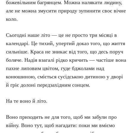
божевільним багрянцем. Можна налякати людину,
але не можна змусити природу зупинити своє вічне
коло.
Сьогодні наше літо — це не просто три місяці в
календарі. Це тихий, упертий доказ того, що життя
сильніше. Краса не зникає від того, що десь поруч
боляче. Надія взагалі рідко кричить — частіше вона
пахне липовим цвітом, гуде бджолами над
конюшиною, сміється сусідською дитиною у дворі
й гріє долоні передзахідним сонцем.
На те воно й літо.
Воно приходить не для того, щоб ми забули про
війну. Воно тут, щоб нагадати: поки ми вміємо