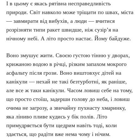
І в цьому є якась рятівна несправедливість
природи. Світ навколо може тріщати по швах, міста
— завмирати від вибухів, а люди — вчитися
розрізняти типи ракет швидше, ніж сузір’я на
нічному небі. А літо просто настає. Йому байдуже.
Воно змушує жити. Своєю густою тінню у дворах,
крижаною водою в річці, різким запахом мокрого
асфальту після грози. Воно виштовхує дітей на
канікули — нехай не такі безтурботні, як раніше,
але все ж таки канікули. Часом ловиш себе на тому,
що просто стоїш, задерши голову до неба, і ловиш
очима не загрозу, а звичайну пухнасту хмаринку,
яка ліниво пливе кудись у бік полів. Літо
примудряється бути щедрим навіть тоді, коли
здається, що радіти вже нема чому і нічим.