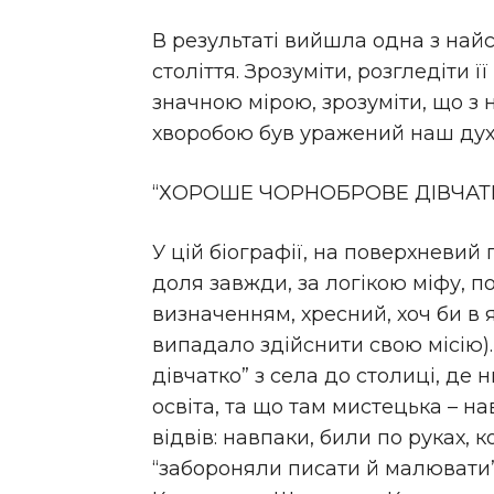
В результаті вийшла одна з най
століття. Зрозуміти, розгледіти її 
значною мірою, зрозуміти, що з н
хворобою був уражений наш дух,
“ХОРОШЕ ЧОРНОБРОВЕ ДІВЧАТ
У цій біографії, на поверхневий
доля завжди, за логікою міфу, по
визначенням, хресний, хоч би в 
випадало здійснити свою місію).
дівчатко” з села до столиці, де
освіта, та що там мистецька – нав
відвів: навпаки, били по руках, к
“забороняли писати й малювати”