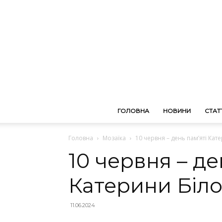
ГОЛОВНА
НОВИНИ
СТАТТ
Головна
Мозаїка
10 червня – день пам’яті Кат
10 червня – де
Катерини Біл
11.06.2024