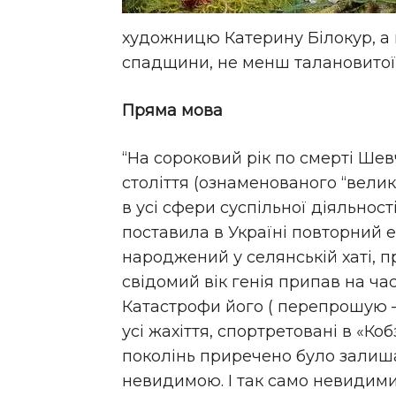
художницю Катерину Білокур, а й
спадщини, не менш талановитої,
Пряма мова
“На сороковий рік по смерті Шевч
століття (ознаменованого “вели
в усі сфери суспільної діяльності
поставила в Україні повторний е
народжений у селянській хаті, п
свідомий вік генія припав на час
Катастрофи його ( перепрошую –ї
усі жахіття, спортретовані в «Ко
поколінь приречено було залиша
невидимою. І так само невидим