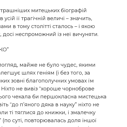
страшніших митецьких біографій
в усій її трагічній величі – значить,
ами в тому столітті сталось – і якою
 досі неспроможний із неї вичуняти.
КО”
 погляд, майже не було чудес, якими
легшує шлях геніям (і без того, за
яких зовні благополучних умовах їм
 Ніхто не вивіз “хороше чорноброве
 нього чекала би першокласна мистецька
іть “до п’яного дяка в науку” ніхто не
оли ті тяглися до книжки, і змалечку
 (по суті, повторювалась доля іншої