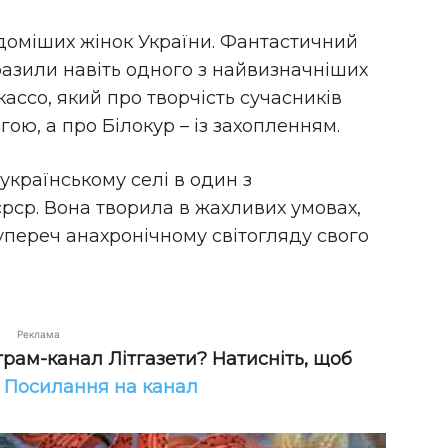
відоміших жінок України. Фантастичний
вразили навіть одного з найвизначніших
кассо, який про творчість сучасників
гою, а про Білокур – із захопленням.
українському селі в один з
срср. Вона творила в жахливих умовах,
упереч анахронічному світогляду свого
Реклама
грам-канал Літгазети? Натисніть, щоб
!
Посилання на канал