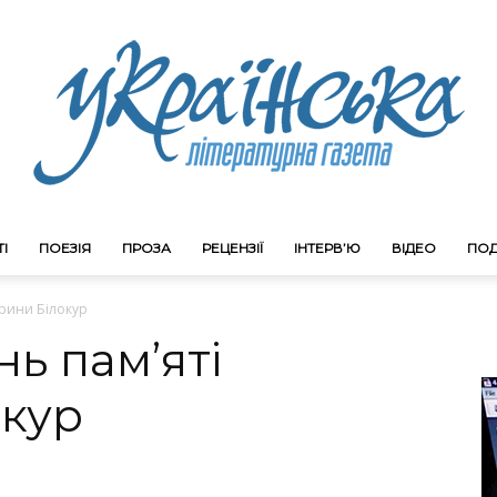
І
ПОЕЗІЯ
ПРОЗА
РЕЦЕНЗІЇ
ІНТЕРВ’Ю
ВІДЕО
ПОД
Litgazeta.com.ua
ерини Білокур
нь пам’яті
окур