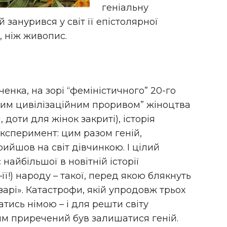
геніальну
 занурився у світ її епістолярної
 ніж живопис.
енка, на зорі “феміністичного” 20-го
ким цивілізаційним проривом” жіноцтва
, доти для жінок закриті), історія
ксперимент: цим разом геній,
рийшов на світ дівчинкою. І цілий
 найбільшої в новітній історії
ї!) народу – такої, перед якою блякнуть
бзарі». Катастрофи, якій упродовж трьох
тись німою – і для решти світу
им приречений був залишатися геній.