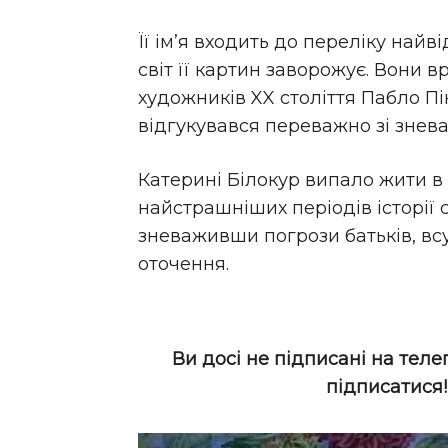
Її ім’я входить до переліку най
світ її картин заворожує. Вони 
художників XX століття Пабло Пі
відгукувався переважно зі знева
Катерині Білокур випало жити в 
найстрашніших періодів історії 
зневаживши погрози батьків, вс
оточення.
Ви досі не підписані на теле
підписатися