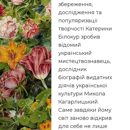
збереження,
дослідження та
популяризації
творчості Катерини
Білокур зробив
відомий
український
мистецтвознавець,
дослідник
біографій видатних
діячів української
культури Микола
Кагарлицький.
Саме завдяки йому
світ заново відкрив
для себе не лише