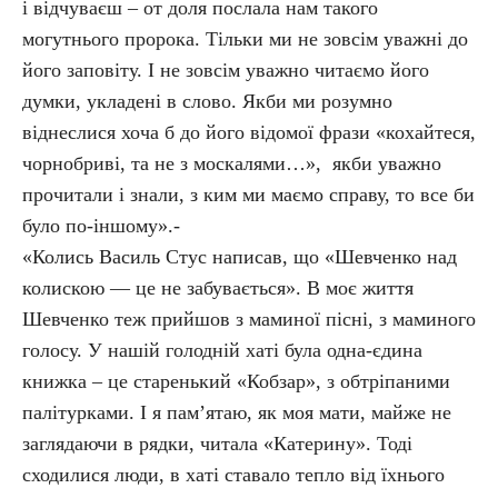
і відчуваєш – от доля послала нам такого
могутнього пророка. Тільки ми не зовсім уважні до
його заповіту. І не зовсім уважно читаємо його
думки, укладені в слово. Якби ми розумно
віднеслися хоча б до його відомої фрази «кохайтеся,
чорнобриві, та не з москалями…», якби уважно
прочитали і знали, з ким ми маємо справу, то все би
було по-іншому».-
«Колись Василь Стус написав, що «Шевченко над
колискою — це не забувається». В моє життя
Шевченко теж прийшов з маминої пісні, з маминого
голосу. У нашій голодній хаті була одна-єдина
книжка – це старенький «Кобзар», з обтріпаними
палітурками. І я пам’ятаю, як моя мати, майже не
заглядаючи в рядки, читала «Катерину». Тоді
сходилися люди, в хаті ставало тепло від їхнього