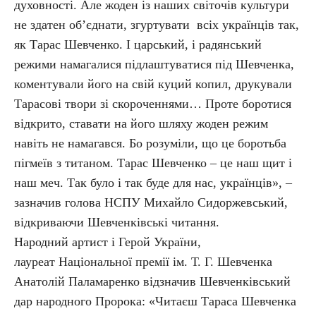
духовності. Але жоден із наших світочів культури
не здатен об’єднати, згуртувати всіх українців так,
як Тарас Шевченко. І царський, і радянський
режими намагалися підлаштуватися під Шевченка,
коментували його на свій куций копил, друкували
Тарасові твори зі скороченнями… Проте боротися
відкрито, ставати на його шляху жоден режим
навіть не намагався. Бо розуміли, що це боротьба
пігмеїв з титаном. Тарас Шевченко – це наш щит і
наш меч. Так було і так буде для нас, українців», –
зазначив голова НСПУ Михайло Сидоржевський,
відкриваючи Шевченківські читання.
Народний артист і Герой України,
лауреат Національної премії ім. Т. Г. Шевченка
Анатолій Паламаренко відзначив Шевченківський
дар народного Пророка: «Читаєш Тараса Шевченка