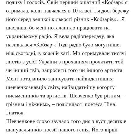
подиху і голосів. Свій перший ошатний «Кобзар» я
отримала, коли навчалася в 10 класі. І я досі бережу
його серед великої кількості різних «Кобзарів». Я
щаслива, бо мені поталанило працювати на
українському радіо. Я вела радіопередачу, яка
називалася «Кобзар». Тоді радіо було могутніше,
ніж сьогодні, в кожній хаті. Ми отримували тисячі
листів з усієї України з проханням прочитати той
чи інший твір, запросити того чи іншого артиста.
Мені поталанило записувати найвидатніших
шевченкознавців світу, найвидатнішу когорту
письменників та артистів. Шевченко був різним –
грізним і ніжним», – поділилася поетеса Ніна
Гнатюк.
Шевченкове слово звучало того дня з вуст десятків
шанувальників поезії нашого генія. Його вірші