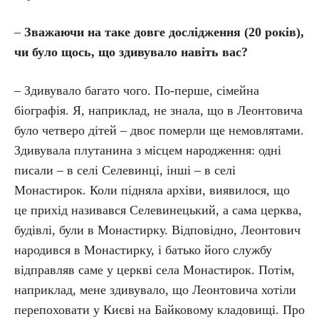
–
Зважаючи на таке довге дослідження (20 років),
чи було щось, що здивувало навіть вас?
– Здивувало багато чого. По-перше, сімейна
біографія. Я, наприклад, не знала, що в Леонтовича
було четверо дітей – двоє померли ще немовлятами.
Здивувала плутанина з місцем народження: одні
писали – в селі Селевинці, інші – в селі
Монастирок. Коли підняла архіви, виявилося, що
це прихід називався Селевинецький, а сама церква,
будівлі, були в Монастирку. Відповідно, Леонтович
народився в Монастирку, і батько його службу
відправляв саме у церкві села Монастирок. Потім,
наприклад, мене здивувало, що Леонтовича хотіли
перепоховати у Києві на Байковому кладовищі. Про