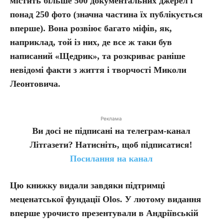
містить більше 500 документальних джерел і
понад 250 фото (значна частина їх публікується
вперше). Вона розвіює багато міфів, як,
наприклад, той із них, де все ж таки був
написаний «Щедрик», та розкриває раніше
невідомі факти з життя і творчості Миколи
Леонтовича.
Реклама
Ви досі не підписані на телеграм-канал
Літгазети? Натисніть, щоб підписатися!
Посилання на канал
Цю книжку видали завдяки підтримці
меценатської фундації Olos. У лютому видання
вперше урочисто презентували в Андріївській