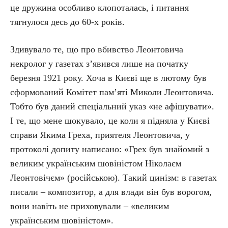
це дружина особливо клопоталась, і питання
тягнулося десь до 60-х років.
Здивувало те, що про вбивство Леонтовича
некролог у газетах з’явився лише на початку
березня 1921 року. Хоча в Києві ще в лютому був
сформований Комітет пам’яті Миколи Леонтовича.
Тобто був даний спеціальний указ «не афішувати».
І те, що мене шокувало, це коли я підняла у Києві
справи Якима Греха, приятеля Леонтовича, у
протоколі допиту написано: «Грех був знайомий з
великим українським шовіністом Ніколаєм
Леонтовічєм» (російською). Такий цинізм: в газетах
писали – композитор, а для влади він був ворогом,
вони навіть не приховували – «великим
українським шовіністом».