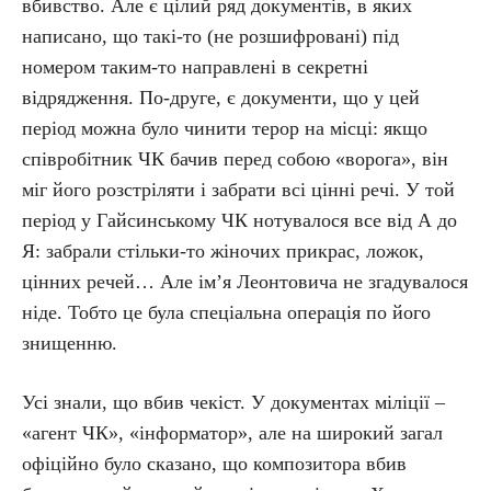
вбивство. Але є цілий ряд документів, в яких
написано, що такі-то (не розшифровані) під
номером таким-то направлені в секретні
відрядження. По-друге, є документи, що у цей
період можна було чинити терор на місці: якщо
співробітник ЧК бачив перед собою «ворога», він
міг його розстріляти і забрати всі цінні речі. У той
період у Гайсинському ЧК нотувалося все від А до
Я: забрали стільки-то жіночих прикрас, ложок,
цінних речей… Але ім’я Леонтовича не згадувалося
ніде. Тобто це була спеціальна операція по його
знищенню.
Усі знали, що вбив чекіст. У документах міліції –
«агент ЧК», «інформатор», але на широкий загал
офіційно було сказано, що композитора вбив