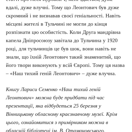
вдалі, дуже влучні. Тому що Леонтович був дуже
скромний і не визнавав своєї геніальності. Навіть
місцеві жителі в Тульчині не могли до кінця
розпізнати цю особистість. Коли Друга мандрівна
капела Дніпросоюзу завітала до Тульчина у 1920
році, для тульчинців це був шок, вони навіть не
знали, що їхній Леонтович такий знаменитий, що
його твори виконують у всій Європі. Тому ця назва
– «Наш тихий геній Леонтович» – дуже влучна.
Книгу Лариси Семенко «Наш тихий геній
Леонтович» можна буде придбати під час
презентації, яка відбудеться 25 березня у
Вінницькому обласному краєзнавчому музеї. Крім
цього, ознайомитися з примірником можна в
обласній бібліотеці ім. В. Отамановського.