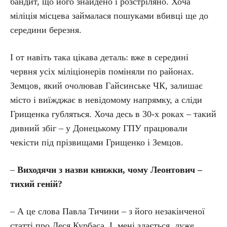
бандит, що його знайдено і розстріляно. Хоча
міліція місцева займалася пошуками вбивці ще до
середини березня.
І от навіть така цікава деталь: вже в середині
червня усіх міліціонерів поміняли по районах.
Земцов, який очолював Гайсинське ЧК, залишає
місто і виїжджає в невідомому напрямку, а сліди
Грищенка губляться. Хоча десь в 30-х роках – такий
дивний збіг – у Донецькому ГПУ працювали
чекісти під прізвищами Грищенко і Земцов.
–
Виходячи з назви книжки, чому Леонтович –
тихий геній?
– А це слова Павла Тичини – з його незакінченої
статті про Леся Курбаса. І, мені здається, дуже