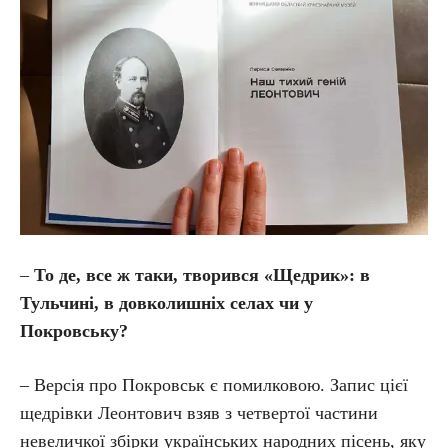
–
То де, все ж таки, творився «Щедрик»: в
Тульчині, в довколишніх селах чи у
Покровську?
– Версія про Покровськ є помилковою. Запис цієї
щедрівки Леонтович взяв з четвертої частини
невеличкої збірки українських народних пісень, яку