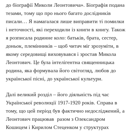
до біографії Миколи Леонтовича». Біографія подана
тезами, тому що про нього багато дослідників
писали… Я намагалася лише виправити ті помилки
і неточності, які переходили із книги в книгу. Також
я розписала родинне коло: батьків, брата, сестер,
доньок, племінників – щоб читач міг зрозуміти, в
якому середовищі виховувався і зростав Микола
Леонтович. Це була інтелігентна священницька
родина, яка формувала його світогляд, любов до
української пісні, до української культури.
Далі великий розділ – його діяльність під час
Української революції 1917-1920 років. Справа в
тому, що цей період був фактично недосліджений, а
Леонтович працював разом з Олександром
Кошицем і Кирилом Стеценком у структурах