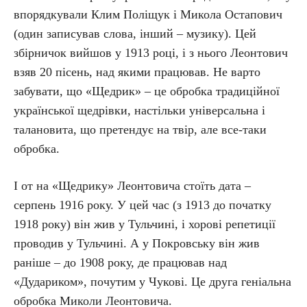
впорядкували Клим Поліщук і Микола Остапович
(один записував слова, інший – музику). Цей
збірничок вийшов у 1913 році, і з нього Леонтович
взяв 20 пісень, над якими працював. Не варто
забувати, що «Щедрик» – це обробка традиційної
української щедрівки, настільки універсальна і
талановита, що претендує на твір, але все-таки
обробка.
І от на «Щедрику» Леонтовича стоїть дата –
серпень 1916 року. У цей час (з 1913 до початку
1918 року) він жив у Тульчині, і хорові репетиції
проводив у Тульчині. А у Покровську він жив
раніше – до 1908 року, де працював над
«Дудариком», почутим у Чукові. Це друга геніальна
обробка Миколи Леонтовича.