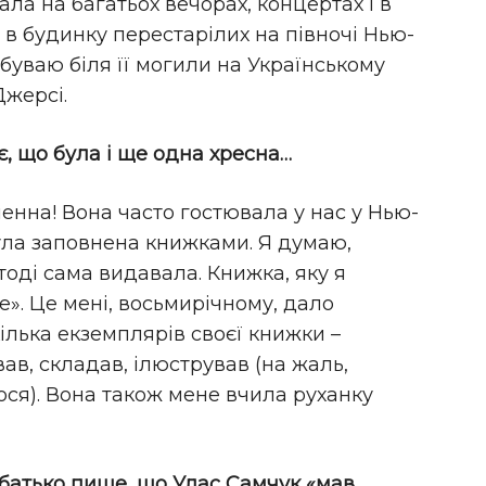
ала на багатьох вечорах, концертах і в
ав в будинку перестарілих на півночі Нью-
 буваю біля її могили на Українському
Джерсі.
є, що була і ще одна хресна…
енна! Вона часто гостювала у нас у Нью-
 була заповнена книжками. Я думаю,
х тоді сама видавала. Книжка, яку я
е». Це мені, восьмирічному, дало
кілька екземплярів своєї книжки –
вав, складав, ілюстрував (на жаль,
ся). Вона також мене вчила руханку
 батько пише, що Улас Самчук «мав