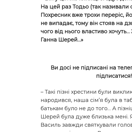
На цей раз Тодьо (так називали с
Похресник вже трохи переріс, йо
не випадає, тому він стояв на д
чого від нього властиво хочуть…
Ганна Шерей…»
Ви досі не підписані на теле
підписатися
– Такі пізні хрестини були виклик
народився, наша сім’я була в та
батькам було не до того… А пізн
Шерей була дуже близька мені. Я
Василь завжди святкували головн