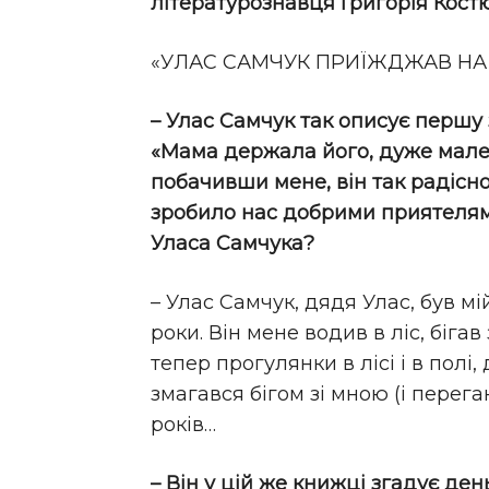
літературознавця Григорія Костю
«УЛАС САМЧУК ПРИЇЖДЖАВ НА М
– Улас Самчук так описує першу з
«Мама держала його, дуже мален
побачивши мене, він так радісно
зробило нас добрими приятелями
Уласа Самчука?
– Улас Самчук, дядя Улас, був м
роки. Він мене водив в ліс, біга
тепер прогулянки в лісі і в полі,
змагався бігом зі мною (і перега
років…
– Він у цій же книжці згадує де