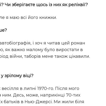
 Чи зберігаєте щось із них як реліквії?
ле я маю всі його книжки.
ше?
 автобіографія, і хоч я читав цей роман
ю, як важко малому було виростати в
ріод війни, таборів мене також цікавили.
у зрілому віці?
весілля в липні 1970-го. Після мого
 ним. Десь, може, наприкінці 70-тих
їх батьків в Нью-Джерсі. Ми жили біля