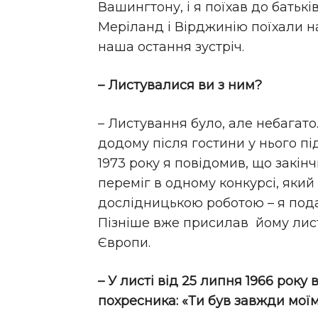
Вашингтону, і я поїхав до батьків
Меріланд і Вірджинію поїхали на
наша остання зустріч.
– Листувалися ви з ним?
– Листування було, але небагато
додому після гостини у нього під
1973 року я повідомив, що закінч
переміг в одному конкурсі, яки
дослідницькою роботою – я подав
Пізніше вже присилав йому листів
Європи.
– У листі від 25 липня 1966 року
похресника: «Ти був завжди мої