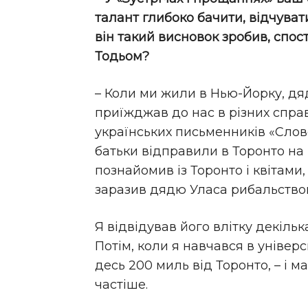
талант глибоко бачити, відчуват
він такий висновок зробив, спос
Тодьом?
– Коли ми жили в Нью-Йорку, дяд
приїжджав до нас в різних справ
українських письменників «Слово»
батьки відправили в Торонто на 
познайомив із Торонто і квітами, 
заразив дядю Уласа рибальство
Я відвідував його влітку декільк
Потім, коли я навчався в універс
десь 200 миль від Торонто, – і м
частіше.