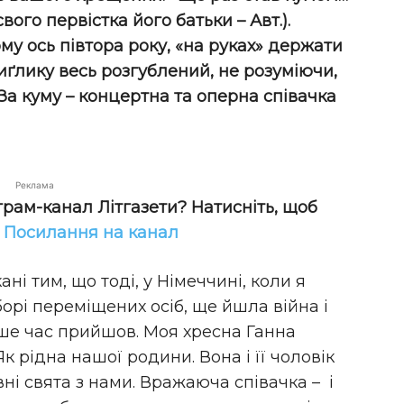
вого первістка його батьки – Авт.).
му ось півтора року, «на руках» держати
зиґлику весь розгублений, не розуміючи,
 За куму – концертна та оперна співачка
Реклама
грам-канал Літгазети? Натисніть, щоб
!
Посилання на канал
ані тим, що тоді, у Німеччині, коли я
борі переміщених осіб, ще йшла війна і
іше час прийшов. Моя хресна Ганна
к рідна нашої родини. Вона і її чоловік
і свята з нами. Вражаюча співачка – і