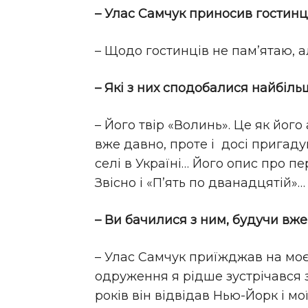
– Улас Самчук приносив гостинці?
– Щодо гостинців не пам’ятаю, а
– Які з них сподобалися найбіль
– Його твір «Волинь». Це як його
вже давно, проте і досі пригаду
селі в Україні… Його опис про пе
Звісно і «П’ять по дванадцятій»…
– Ви бачилися з ним, будучи вже 
– Улас Самчук приїжджав на моє 
одруження я рідше зустрічався з
років він відвідав Нью-Йорк і мо