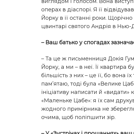
виглядом і голосом. Вона виступ
операх в діаспорі. Я її відвідув
Йорку в її останні роки. Щорічно
цвинтарі святого Андрія в Нью-
– Ваш батько у спогадах зазнача
– Та це ж письменниця Докія Гум
Йорку, а ми – в неї. Її квартира
більшість з них – це її, бо вона ї
пам’ятаю, тоді була «Велике Цаб
ініціативу написати й «видати» 
«Маленьке Цабе»: я їх сам друку
жодного примірника не зберегло
очима, щоб поліпшити зір.
– У «Зустрічах і прощаннях» ваш