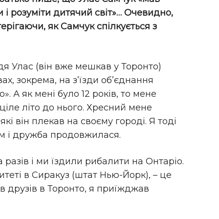
и і розуміти дитячий світ»… Очевидно,
терігаючи, як Самчук спілкується з
я Улас (він вже мешкав у Торонто)
ах, зокрема, на з’їзди об’єднання
. А як мені було 12 років, то мене
ціле літо до нього. Хресний мене
які він плекав на своєму городі. Я тоді
м і дружба продовжилася.
а разів і ми їздили рибалити на Онтаріо.
итеті в Сиракуз (штат Нью-Йорк), – це
ав друзів в Торонто, я приїжджав