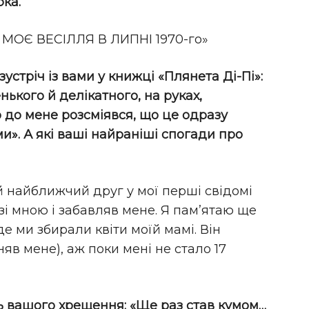
ка.
ОЄ ВЕСІЛЛЯ В ЛИПНІ 1970-го»
устріч із вами у книжці «Плянета Ді-Пі»:
ького й делікатного, на руках,
 до мене розсміявся, що це одразу
». А які ваші найраніші спогади про
ій найближчий друг у мої перші свідомі
в зі мною і забавляв мене. Я пам’ятаю ще
 де ми збирали квіти моїй мамі. Він
няв мене), аж поки мені не стало 17
нь вашого хрещення: «Ще раз став кумом…