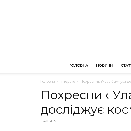
ГОЛОВНА
НОВИНИ
СТАТТ
Головна
Інтерв'ю
Похресник Уласа Самчука до
Похресник Ул
досліджує кос
04.01.2022