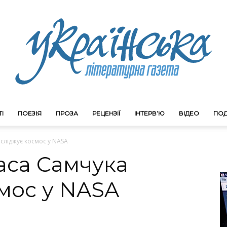
І
ПОЕЗІЯ
ПРОЗА
РЕЦЕНЗІЇ
ІНТЕРВ’Ю
ВІДЕО
ПОД
Litgazeta.com.ua
сліджує космос у NASA
аса Самчука
мос у NASA