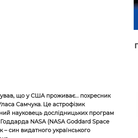
сував, що у США проживає… похресник
Уласа Самчука. Це астрофізик
вний науковець дослідницьких програм
і Годдарда NASA (NASA Goddard Space
к – син видатного українського