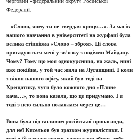
черговий «фєдєральний округ» Російської
Федерації.
– «Слово, чому ти не твердая криця…». За часів
нашого навчання в університеті на журфаці була
велика стіннівка «Слово – зброя». Ці слова
пригадуються мені у зв’язку з подіями Майдану.
Чому? Тому що моя однокурсниця, на жаль, нині
вже покійна, у той час жила на Луганщині. І коли
з вікон нашого офісу, який був тоді на
Хрещатику, чути було кожного дня «Плине
кача…», то вона казала, що це придумано. І я
тоді з нею сильно полаялася через це…
Вона була під впливом російської пропаганди,
для неї Кисельов був зразком журналістики. І
тоді я їй казала: знаєш, слово таки зброя, тебе