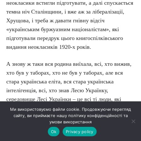
неокласики встигли підготувати, а далі спускається
темна ніч Сталінщини, і вже аж за лібералізації,
Хрущова, і треба ж давати гнівну відсіч
«українським буржуазним націоналістам», які
підготували передрук цього книгоспілківського
видання неокласиків 1920-х років.
А знову ж таки вся родина виїхала, всі, хто вижив,
хто був у таборах, хто не був у таборах, але вся
стара українська еліта, вся стара українська
інтелігенція, всі, хто знав Лесю Українку,
середовище Лесі Українки – це всі ті люди, які
склали, власне, інтелектуальне ядро нашої діаспори
Ми використовуємо файли cookie. Продовжуючи перегляд
сайту, ви приймаєте нашу політику конфіденційності та
після війни. Відповідно їм треба давати гнівну
умови використання
відсіч. Відповідно тоді йде спершу 5-томник, тоді –
Ok
Privacy policy
10-томник, його укладала купа тих, хто потім у