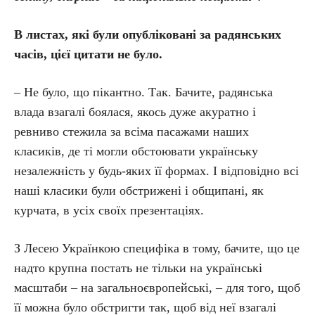
В листах, які були опубліковані за радянських
часів, цієї цитати не було.
– Не було, що пікантно. Так. Бачите, радянська
влада взагалі боялася, якось дуже акуратно і
ревниво стежила за всіма пасажами наших
класиків, де ті могли обстоювати українську
незалежність у будь-яких її формах. І відповідно всі
наші класики були обстрижені і общипані, як
курчата, в усіх своїх презентаціях.
З Лесею Українкою специфіка в тому, бачите, що це
надто крупна постать не тільки на українські
масштаби – на загальноєвропейські, – для того, щоб
її можна було обстригти так, щоб від неї взагалі