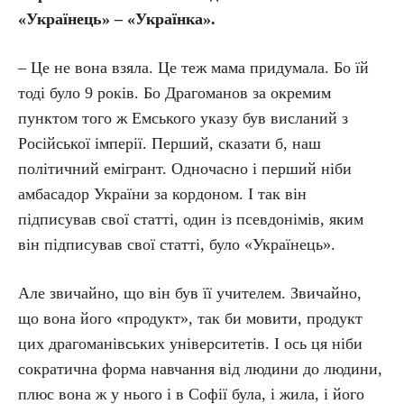
«Українець» – «Українка».
– Це не вона взяла. Це теж мама придумала. Бо їй
тоді було 9 років. Бо Драгоманов за окремим
пунктом того ж Емського указу був висланий з
Російської імперії. Перший, сказати б, наш
політичний емігрант. Одночасно і перший ніби
амбасадор України за кордоном. І так він
підписував свої статті, один із псевдонімів, яким
він підписував свої статті, було «Українець».
Але звичайно, що він був її учителем. Звичайно,
що вона його «продукт», так би мовити, продукт
цих драгоманівських університетів. І ось ця ніби
сократична форма навчання від людини до людини,
плюс вона ж у нього і в Софії була, і жила, і його