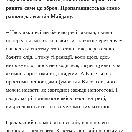
ранить саме ця зброя. Пропагандистське слово
ранило далеко від Майдану.
– Наскільки всі ми бачимо речі такими, якими
попередньо ми взагалі звикли, навчені через другу
сигнальну систему, тобто таки так, через слово,
бачити слід. І тому ті реакції, коли щось десь
незрозуміло, щось не сходиться, люди шукають за
якимись простими відповідями. А Кисельов з
простими відповідями (умовний Кисельов, його
можна назвати як завгодно) завжди напоготові. І
люди, котрі приймають якісь певні матриці,
викреслюють все, що за межами цих матриць.
Прекрасний фільм британський, ваші колеги
зробили, – «Брекзіт». Здається, він вийшов взимку