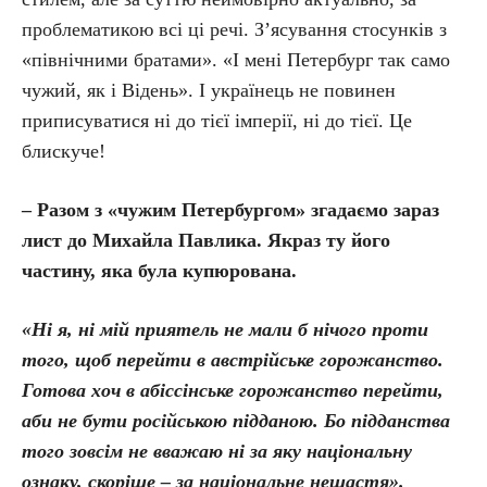
проблематикою всі ці речі. З’ясування стосунків з
«північними братами». «І мені Петербург так само
чужий, як і Відень». І українець не повинен
приписуватися ні до тієї імперії, ні до тієї. Це
блискуче!
– Разом з «чужим Петербургом» згадаємо зараз
лист до Михайла Павлика. Якраз ту його
частину, яка була купюрована.
«Ні я, ні мій приятель не мали б нічого проти
того, щоб перейти в австрійське горожанство.
Готова хоч в абіссінське горожанство перейти,
аби не бути російською підданою. Бо підданства
того зовсім не вважаю ні за яку національну
ознаку, скоріше – за національне нещастя».