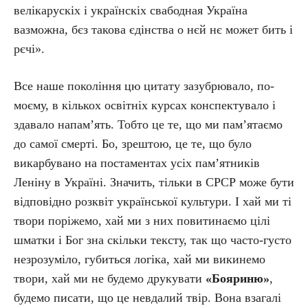
велікарускіх і українскіх свабодная Україна
вазможна, бєз такова єдінства о нєй нє может бить і
рєчі».
Все наше покоління цю цитату зазубрювало, по-
моєму, в кількох освітніх курсах конспектувало і
здавало напам’ять. Тобто це те, що ми пам’ятаємо
до самої смерті. Бо, зрештою, це те, що було
викарбувано на постаментах усіх пам’ятників
Леніну в Україні. Значить, тільки в СРСР може бути
відповідно розквіт української культури. І хай ми ті
твори поріжемо, хай ми з них повитинаємо цілі
шматки і Бог зна скільки тексту, так що часто-густо
незрозуміло, губиться логіка, хай ми викинемо
твори, хай ми не будемо друкувати
«Бояриню»
,
будемо писати, що це невдалий твір. Вона взагалі