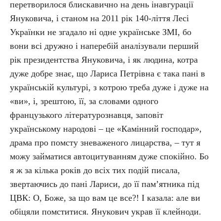
перетворилося блискавично на день інавгурації
Януковича, і станом на 2011 рік 140-ліття Лесі
Українки не згадало ні одне українське ЗМІ, бо
вони всі дружно і наперебій аналізували перший
рік президентства Януковича, і як людина, котра
дуже добре знає, що Лариса Петрівна є така пані в
українській культурі, з котрою треба дуже і дуже на
«ви», і, зрештою, її, за словами одного
французького літературознавця, заповіт
українському народові – це «Камінний господар»,
драма про помсту зневаженого лицарства, – тут я
можу займатися автоцитуванням дуже спокійно. Бо
я ж за кілька років до всіх тих подій писала,
звертаючись до пані Лариси, до її пам’ятника під
ЦВК: О, Боже, за що вам це все?! І казала: але ви
обіцяли помститися. Янукович украв її клейноди.