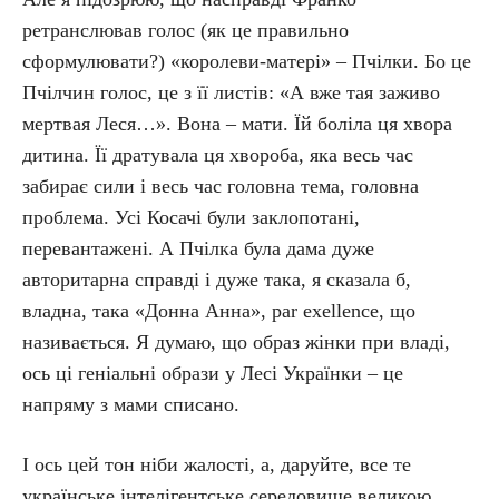
ретранслював голос (як це правильно
сформулювати?) «королеви-матері» – Пчілки. Бо це
Пчілчин голос, це з її листів: «А вже тая заживо
мертвая Леся…». Вона – мати. Їй боліла ця хвора
дитина. Її дратувала ця хвороба, яка весь час
забирає сили і весь час головна тема, головна
проблема. Усі Косачі були заклопотані,
перевантажені. А Пчілка була дама дуже
авторитарна справді і дуже така, я сказала б,
владна, така «Донна Анна», par exellence, що
називається. Я думаю, що образ жінки при владі,
ось ці геніальні образи у Лесі Українки – це
напряму з мами списано.
І ось цей тон ніби жалості, а, даруйте, все те
українське інтелігентське середовище великою