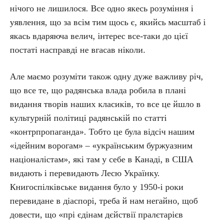
нічого не лишилося. Все одно якесь розуміння і
уявлення, що за всім тим щось є, якийсь масштаб і
якась вдаряюча велич, інтерес все-таки до цієї
постаті насправді не вгасав ніколи.
Але маємо розуміти також одну дуже важливу річ,
що все те, що радянська влада робила в плані
видання творів наших класиків, то все це йшло в
культурній політиці радянській по статті
«контрпропаганда». Тобто це була відсіч нашим
«ідейним ворогам» – «українським буржуазним
націоналістам», які там у себе в Канаді, в США
видають і перевидають Лесю Українку.
Книгоспілківське видання було у 1950-і роки
перевидане в діаспорі, треба й нам негайно, щоб
довести, що «прі єдінам дєйствії пралєтарієв