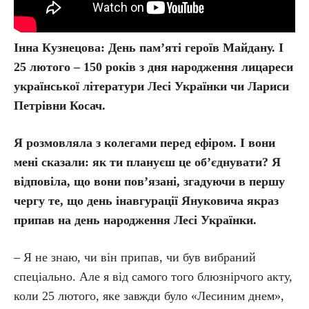
Інна Кузнецова: День пам’яті героїв Майдану. І
25 лютого – 150 років з дня народження лицареси
української літератури Лесі Українки чи Лариси
Петрівни Косач.
Я розмовляла з колегами перед ефіром. І вони
мені сказали: як ти плануєш це об’єднувати? Я
відповіла, що вони пов’язані, згадуючи в першу
чергу те, що день інавгурації Януковича якраз
припав на день народження Лесі Українки.
– Я не знаю, чи він припав, чи був вибраний
спеціально. Але я від самого того блюзнірчого акту,
коли 25 лютого, яке завжди було «Лесиним днем»,