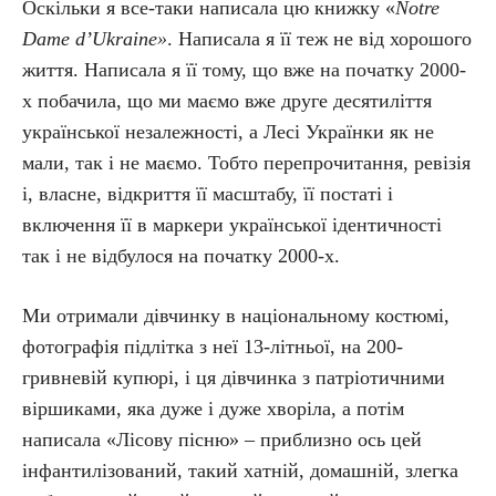
Оскільки я все-таки написала цю книжку «
Notre
Dame d’Ukraine»
. Написала я її теж не від хорошого
життя. Написала я її тому, що вже на початку 2000-
х побачила, що ми маємо вже друге десятиліття
української незалежності, а Лесі Українки як не
мали, так і не маємо. Тобто перепрочитання, ревізія
і, власне, відкриття її масштабу, її постаті і
включення її в маркери української ідентичності
так і не відбулося на початку 2000-х.
Ми отримали дівчинку в національному костюмі,
фотографія підлітка з неї 13-літньої, на 200-
гривневій купюрі, і ця дівчинка з патріотичними
віршиками, яка дуже і дуже хворіла, а потім
написала «Лісову пісню» – приблизно ось цей
інфантилізований, такий хатній, домашній, злегка