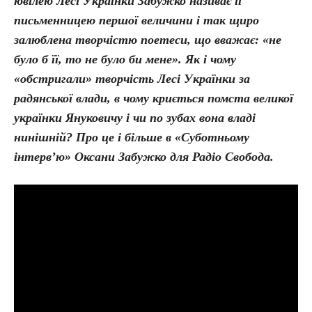
ювілею Лесі Українки Забужко називає її
письменницею першої величини і так щиро
залюблена творчістю поетеси, що вважає: «не
було б її, то не було би мене». Як і чому
«обстригали» творчість Лесі Українки за
радянської влади, в чому криється помста великої
українки Януковичу і чи по зубах вона владі
нинішній? Про це і більше в «Суботньому
інтерв’ю» Оксани Забужко для Радіо Свобода.