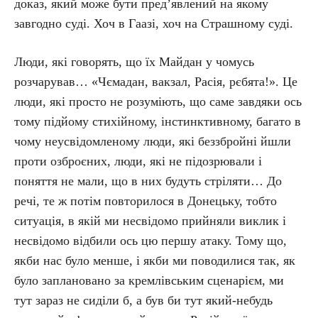
доказ, який може бути пред’явлений на якому
завгодно суді. Хоч в Гаазі, хоч на Страшному суді.
Люди, які говорять, що їх Майдан у чомусь
розчарував… «Чємадан, вакзал, Расія, рєбята!». Це
люди, які просто не розуміють, що саме завдяки ось
тому підйому стихійному, інстинктивному, багато в
чому неусвідомленому люди, які беззбройні йшли
проти озброєних, люди, які не підозрювали і
поняття не мали, що в них будуть стріляти… До
речі, те ж потім повторилося в Донецьку, тобто
ситуація, в якій ми несвідомо прийняли виклик і
несвідомо відбили ось цю першу атаку. Тому що,
якби нас було менше, і якби ми поводилися так, як
було заплановано за кремлівським сценарієм, ми
тут зараз не сиділи б, а був би тут який-небудь