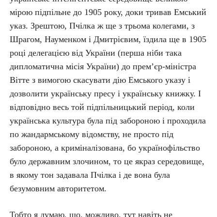
мірою підпільне до 1905 року, доки тривав Емський
указ. Зрештою, Пчілка ж ще з трьома колегами, з
Шрагом, Науменком і Дмитрієвим, їздила ще в 1905
році делегацією від України (перша ніби така
дипломатична місія України) до прем’єр-міністра
Вітте з вимогою скасувати дію Емського указу і
дозволити українську пресу і українську книжку. І
відповідно весь той підпільницький період, коли
українська культура була під забороною і проходила
по жандармському відомству, не просто під
забороною, а криміналізована, бо українофільство
було державним злочином, то це якраз середовище,
в якому тон задавала Пчілка і де вона була
безумовним авторитетом.
Тобто я думаю, що, можливо, тут навіть не