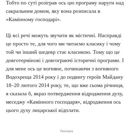
Тобто по суті розіграв ось цю програму наруги над
сакральним домом, яку вона розписала в
«Камінному господарі».
Ці всі речі можуть звучати як містичні. Насправді
це просто те, для чого ми читаємо класику і чому
той чи інший шедевр стає класикою. Тому що це
довготермінові і довгограючі історичні програми. І
для мене ось це вогняне, починаючи з вогняного
Водохреща 2014 року і до подвигу героїв Майдану
18–20 лютого 2014 року, те, що вже сьома річниця,
я сказала б, якраз потвердження відродження духу,
меседжу «Камінного господаря», відродження ось
цього духу лицарської відплати.
Реклама