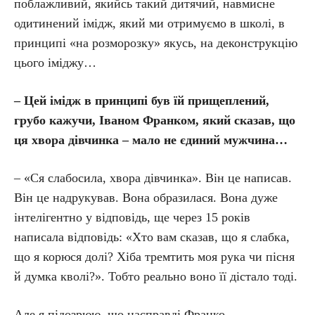
поблажливий, якийсь такий дитячий, навмисне
одитинений імідж, який ми отримуємо в школі, в
принципі «на розморозку» якусь, на деконструкцію
цього іміджу…
– Цей імідж в принципі був їй прищеплений,
грубо кажучи, Іваном Франком, який сказав, що
ця хвора дівчинка – мало не єдиний мужчина…
– «Ся слабосила, хвора дівчинка». Він це написав.
Він це надрукував. Вона образилася. Вона дуже
інтелігентно у відповідь, ще через 15 років
написала відповідь: «Хто вам сказав, що я слабка,
що я корюся долі? Хіба тремтить моя рука чи пісня
й думка кволі?». Тобто реально воно її дістало тоді.
Але я підозрюю, що насправді Франко