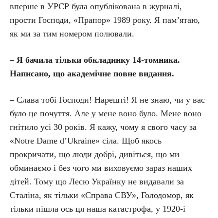
вперше в УРСР була опублікована в журналі,
прости Господи, «Прапор» 1989 року. Я пам’ятаю,
як ми за тим номером полювали.
– Я бачила тільки обкладинку 14-томника.
Написано, що академічне повне видання.
– Слава тобі Господи! Нарешті! Я не знаю, чи у вас
було це почуття. Але у мене воно було. Мене воно
гнітило усі 30 років. Я кажу, чому я свого часу за
«Notre Dame d’Ukraine» сіла. Щоб якось
прокричати, що люди добрі, дивіться, що ми
обминаємо і без чого ми виховуємо зараз наших
дітей. Тому що Лесю Українку не видавали за
Сталіна, як тільки «Справа СВУ», Голодомор, як
тільки пішла ось ця наша катастрофа, у 1920-і