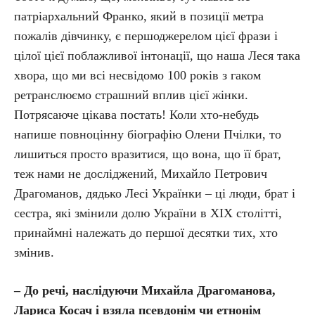
патріархальний Франко, який в позиції метра
пожалів дівчинку, є першоджерелом цієї фрази і
цілої цієї поблажливої інтонації, що наша Леся така
хвора, що ми всі несвідомо 100 років з гаком
ретранслюємо страшний вплив цієї жінки.
Потрясаюче цікава постать! Коли хто-небудь
напише повноцінну біографію Олени Пчілки, то
лишиться просто вразитися, що вона, що її брат,
теж нами не досліджений, Михайло Петрович
Драгоманов, дядько Лесі Українки – ці люди, брат і
сестра, які змінили долю України в ХІХ столітті,
принаймні належать до першої десятки тих, хто
змінив.
– До речі, наслідуючи Михайла Драгоманова,
Лариса Косач і взяла псевдонім чи етнонім