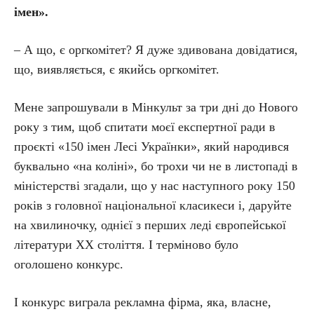
імен».
– А що, є оргкомітет? Я дуже здивована довідатися,
що, виявляється, є якийсь оргкомітет.
Мене запрошували в Мінкульт за три дні до Нового
року з тим, щоб спитати моєї експертної ради в
проєкті «150 імен Лесі Українки», який народився
буквально «на коліні», бо трохи чи не в листопаді в
міністерстві згадали, що у нас наступного року 150
років з головної національної класикеси і, даруйте
на хвилиночку, однієї з перших леді європейської
літератури ХХ століття. І терміново було
оголошено конкурс.
І конкурс виграла рекламна фірма, яка, власне,