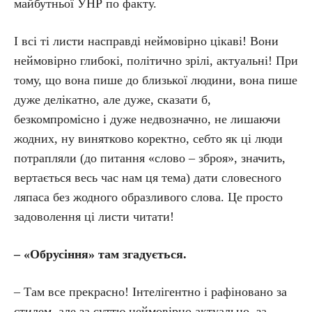
майбутньої УНР по факту.
І всі ті листи насправді неймовірно цікаві! Вони
неймовірно глибокі, політично зрілі, актуальні! При
тому, що вона пише до близької людини, вона пише
дуже делікатно, але дуже, сказати б,
безкомпромісно і дуже недвозначно, не лишаючи
жодних, ну винятково коректно, себто як ці люди
потрапляли (до питання «слово – зброя», значить,
вертається весь час нам ця тема) дати словесного
ляпаса без жодного образливого слова. Це просто
задоволення ці листи читати!
– «Обрусіння» там згадується.
– Там все прекрасно! Інтелігентно і рафіновано за
стилем, але за суттю неймовірно актуально, за