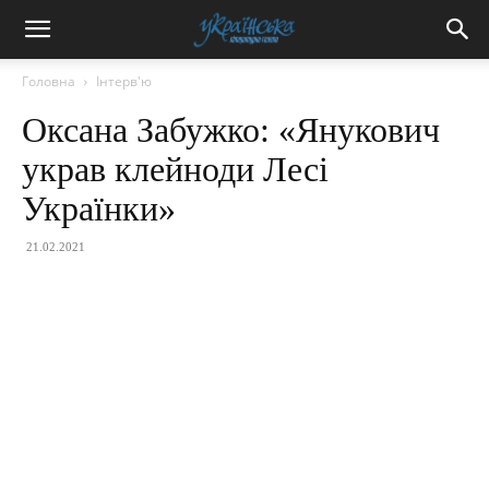
Головна
Інтерв'ю
Оксана Забужко: «Янукович
украв клейноди Лесі
Українки»
21.02.2021