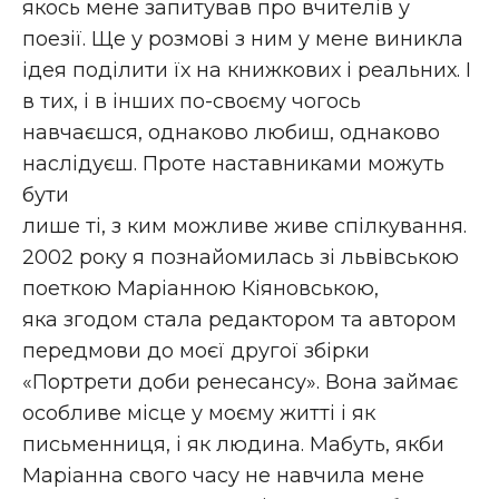
якось мене запитував про вчителів у
поезії. Ще у розмові з ним у мене виникла
ідея поділити їх на книжкових і реальних. І
в тих, і в інших по-своєму чогось
навчаєшся, однаково любиш, однаково
наслідуєш. Проте наставниками можуть
бути
лише ті, з ким можливе живе спілкування.
2002 року я познайомилась зі львівською
поеткою Маріанною Кіяновською,
яка згодом стала редактором та автором
передмови до моєї другої збірки
«Портрети доби ренесансу». Вона займає
особливе місце у моєму житті і як
письменниця, і як людина. Мабуть, якби
Маріанна свого часу не навчила мене