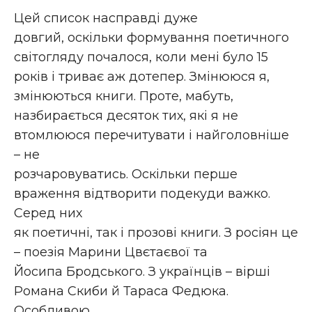
Цей список насправді дуже
довгий, оскільки формування поетичного
світогляду почалося, коли мені було 15
років і триває аж дотепер. Змінююся я,
змінюються книги. Проте, мабуть,
назбирається десяток тих, які я не
втомлююся перечитувати і найголовніше
– не
розчаровуватись. Оскільки перше
враження відтворити подекуди важко.
Серед них
як поетичні, так і прозові книги. З росіян це
– поезія Марини Цвєтаєвої та
Йосипа Бродського. З українців – вірші
Романа Скиби й Тараса Федюка.
Особливою