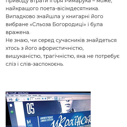
приводу втрати Ігоря Римарука – може,
найкращого поета-вісімдесятника.
Випадково знайшла у книгарні його
вибране «Сльоза Богородиці» і була
вражена.
Не знаю, чи серед сучасників знайдеться
хтось з його афористичністю,
вишуканістю, трагічністю, яка не потребує
сліз і слів-заспокоєнь.