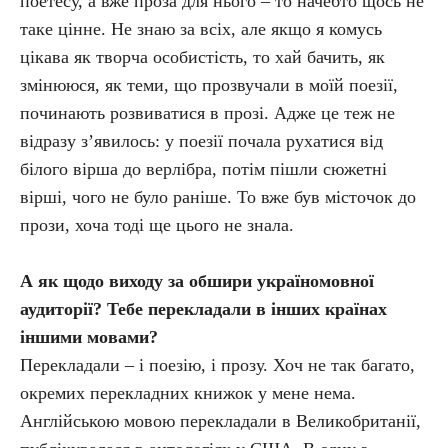
поетесу, а вже проза для нього – то начебто щось не
таке цінне. Не знаю за всіх, але якщо я комусь
цікава як творча особистість, то хай бачить, як
змінююся, як теми, що прозвучали в моїй поезії,
починають розвиватися в прозі. Адже це теж не
відразу з’явилось: у поезії почала рухатися від
білого вірша до верлібра, потім пішли сюжетні
вірші, чого не було раніше. То вже був місточок до
прози, хоча тоді ще цього не знала.
А як щодо виходу за обшири україномовної
аудиторії? Тебе перекладали в інших країнах
іншими мовами?
Перекладали – і поезію, і прозу. Хоч не так багато,
окремих перекладних книжок у мене нема.
Англійською мовою перекладали в Великобританії,