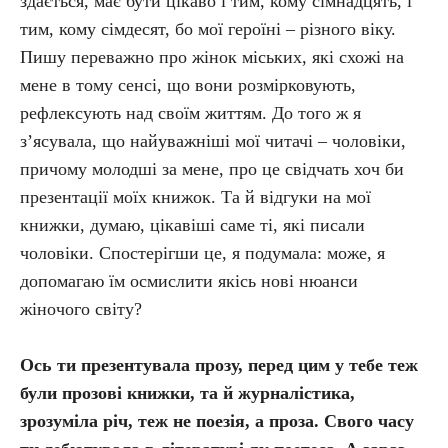
здається, має бути цікаво і тим, кому сімнадцять, і
тим, кому сімдесят, бо мої героїні – різного віку.
Пишу переважно про жінок міських, які схожі на
мене в тому сенсі, що вони розмірковують,
рефлексують над своїм життям. До того ж я
з’ясувала, що найуважніші мої читачі – чоловіки,
причому молодші за мене, про це свідчать хоч би
презентації моїх книжок. Та й відгуки на мої
книжки, думаю, цікавіші саме ті, які писали
чоловіки. Спостерігши це, я подумала: може, я
допомагаю їм осмислити якісь нові нюанси
жіночого світу?
Ось ти презентувала прозу, перед цим у тебе теж
були прозові книжки, та й журналістика,
зрозуміла річ, теж не поезія, а проза. Свого часу