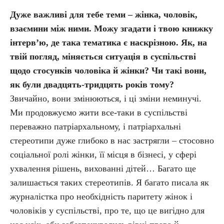
Дуже важливі для тебе теми – жінка, чоловік,
взаємини між ними. Можу згадати і твою книжку
інтерв’ю, де така тематика є наскрізною. Як, на
твій погляд, міняється ситуація в суспільстві
щодо стосунків чоловіка й жінки? Чи такі вони,
як були двадцять-тридцять років тому?
Звичайно, вони змінюються, і ці зміни неминучі.
Ми продовжуємо жити все-таки в суспільстві
переважно патріархальному, і патріархальні
стереотипи дуже глибоко в нас застрягли – стосовно
соціальної ролі жінки, її місця в бізнесі, у сфері
ухвалення рішень, вихованні дітей… Багато ще
залишається таких стереотипів. Я багато писала як
журналістка про необхідність паритету жінок і
чоловіків у суспільстві, про те, що це вигідно для