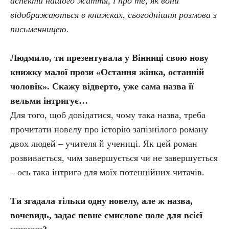
аспекти нашого життя, і про те, як вони
відображаються в книжках, сьогоднішня розмова з
письменницею.
Людмило, ти презентувала у Вінниці свою нову
книжку малої прози «Остання жінка, останній
чоловік». Скажу відверто, уже сама назва її
вельми інтригує…
Для того, щоб довідатися, чому така назва, треба
прочитати новелу про історію запізнілого роману
двох людей – учителя й учениці. Як цей роман
розвивається, чим завершується чи не завершується
– ось така інтрига для моїх потенційних читачів.
Ти згадала тільки одну новелу, але ж назва,
вочевидь, задає певне смислове поле для всієї