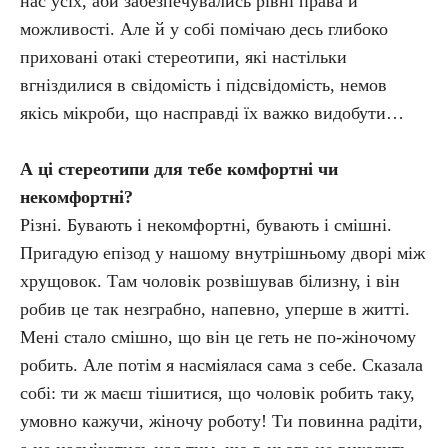
нас усіх, аби забезпечувались рівні права й
можливості. Але й у собі помічаю десь глибоко
приховані отакі стереотипи, які настільки
вгніздилися в свідомість і підсвідомість, немов
якісь мікроби, що насправді їх важко видобути…
А ці стереотипи для тебе комфортні чи
некомфортні?
Різні. Бувають і некомфортні, бувають і смішні.
Пригадую епізод у нашому внутрішньому дворі між
хрущовок. Там чоловік розвішував білизну, і він
робив це так незграбно, напевно, уперше в житті.
Мені стало смішно, що він це геть не по-жіночому
робить. Але потім я насміялася сама з себе. Сказала
собі: ти ж маєш тішитися, що чоловік робить таку,
умовно кажучи, жіночу роботу! Ти повинна радіти,