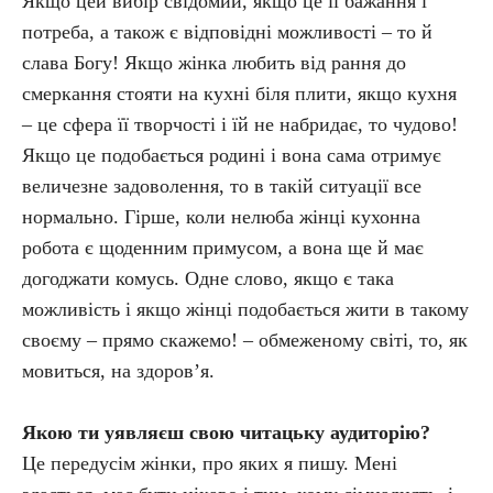
Якщо цей вибір свідомий, якщо це її бажання і
потреба, а також є відповідні можливості – то й
слава Богу! Якщо жінка любить від рання до
смеркання стояти на кухні біля плити, якщо кухня
– це сфера її творчості і їй не набридає, то чудово!
Якщо це подобається родині і вона сама отримує
величезне задоволення, то в такій ситуації все
нормально. Гірше, коли нелюба жінці кухонна
робота є щоденним примусом, а вона ще й має
догоджати комусь. Одне слово, якщо є така
можливість і якщо жінці подобається жити в такому
своєму – прямо скажемо! – обмеженому світі, то, як
мовиться, на здоров’я.
Якою ти уявляєш свою читацьку аудиторію?
Це передусім жінки, про яких я пишу. Мені