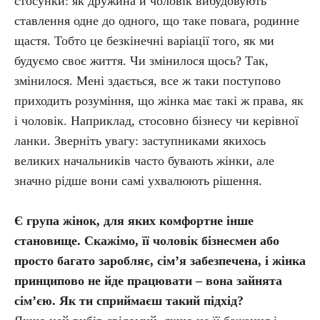
стосунки: як дружина й чоловік вибудовують
ставлення одне до одного, що таке повага, родинне
щастя. Тобто це безкінечні варіації того, як ми
будуємо своє життя. Чи змінилося щось? Так,
змінилося. Мені здається, все ж таки поступово
приходить розуміння, що жінка має такі ж права, як
і чоловік. Наприклад, стосовно бізнесу чи керівної
ланки. Зверніть увагу: заступниками якихось
великих начальників часто бувають жінки, але
значно рідше вони самі ухвалюють рішення.
Є група жінок, для яких комфортне інше
становище. Скажімо, її чоловік бізнесмен або
просто багато заробляє, сім’я забезпечена, і жінка
принципово не йде працювати – вона зайнята
сім’єю. Як ти сприймаєш такий підхід?