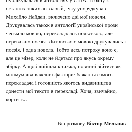
публікувалася в антологіях у США. В одну з
останніх таких антологій, яку упорядкував
Михайло Найдан, включено дві мої новели.
Друкувалась також в антології української прози
чеською мовою, перекладалась польською, але
переважно поезія. Литовською мовою друкувались і
поезія, і одна новела. Тобто десь потроху воно є,
але це мізер, коли не йдеться про якусь окрему
збірку. А щоб вийшла книжка, повинні зійтись як
мінімум два важливі фактори: бажання самого
перекладача і готовність якогось видавництва
донести мої тексти в перекладі. Хоча, звичайно,
кортить…
Вів розмову
Віктор Мельник