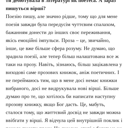
ти дебютувала в літературі як поетеса. А зараз
пишуться вірші?
Поезію пишу, але значно рідше, тому що для мене
поезія завжди була передусім чуттєвим спалахом,
бажанням донести до інших своє переживання,
якісь емоційні імпульси. Проза – це, звичайно,
інше, це вже більше сфера розуму. Не думаю, що
зрадила поезії, але тепер більш налаштована все ж
таки на прозу. Навіть, зізнаюсь, більш зацікавлена у
виходові саме прозових книжок, аніж поетичних. І
не переймаюсь тим, що в мене досі немає книжки
вибраного, досі не видрукувала нові вірші. Більше
думаю про те, що хотілось би написати наступну
прозову книжку, якщо Бог дасть. Це, мабуть,
сталося тому, що життєвий досвід не завжди можна
ввібгати у вірші. Я відчула цей внутрішній поклик і