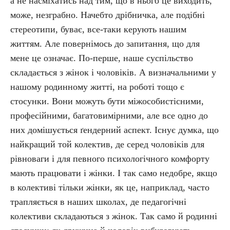
а не насміхатись над тим, що в нього це виходить,
може, незграбно. Начебто дрібничка, але подібні
стереотипи, буває, все-таки керують нашим
життям. Але повернімось до запитання, що для
мене це означає. По-перше, наше суспільство
складається з жінок і чоловіків. А визначальними у
нашому родинному житті, на роботі тощо є
стосунки. Вони можуть бути міжособистісними,
професійними, багатовимірними, але все одно до
них домішується ґендерний аспект. Існує думка, що
найкращий той колектив, де серед чоловіків для
рівноваги і для певного психологічного комфорту
мають працювати і жінки. І так само недобре, якщо
в колективі тільки жінки, як це, наприклад, часто
трапляється в наших школах, де педагогічні
колективи складаються з жінок. Так само й родинні