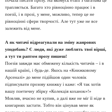
почала писати прозу. На якомусь етапі з багатьма це
трапляється. Багато хто рівноцінно працює і в
поезії, і в прозі, у мене, можливо, тепер це не
рівноцінні сфери творчості. Але тут уже не все
залежить від мене.
А як читачі відреагували на зміну жанрових
уподобань? Є люди, які дуже люблять твої вірші,
а тут ти раптом прозу пишеш!
Поезія завжди має обмежену кількість читачів – і в
нашій країні, і будь-де. Якось на «Книжковому
Арсеналі» до мене підійшов один чоловік
підписувати прозову книжку і каже: «Я так хотів
вашу поетичну збірку «Колекція коханок»!»
Мовляв, вчасно не купив, а далі вже не міг її ніде в
книгарнях застати. Тобто він цінував мене як