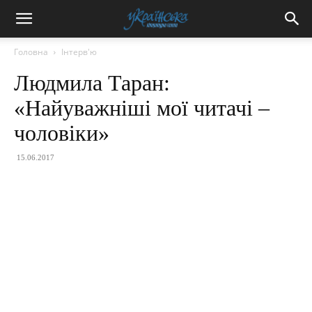
Головна
Інтерв'ю
Людмила Таран:
«Найуважніші мої читачі –
чоловіки»
15.06.2017