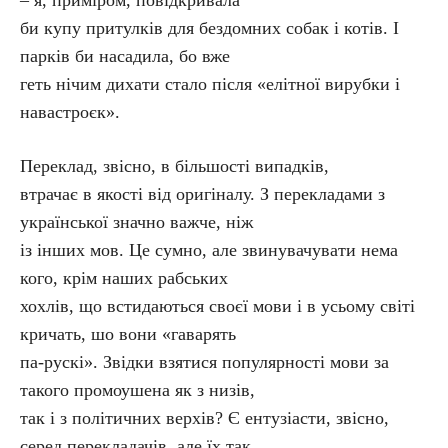
– я, приміром, повідкривала
би купу притулків для бездомних собак і котів. І
парків би насадила, бо вже
геть нічим дихати стало після «елітної вирубки і
навастроєк».
Переклад, звісно, в більшості випадків,
втрачає в якості від оригіналу. З перекладами з
української значно важче, ніж
із інших мов. Це сумно, але звинувачувати нема
кого, крім наших рабських
хохлів, що встидаються своєї мови і в усьому світі
кричать, шо вони «гаварять
па-рускі». Звідки взятися популярності мови за
такого промоушена як з низів,
так і з політичних верхів? Є ентузіасти, звісно,
серед перекладачів, але їх так