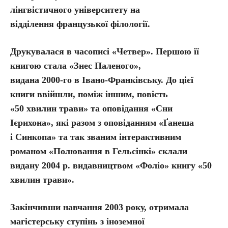
лінгвістичного університету на
відділення французької філології.
Друкувалася в часописі «Четвер». Першою її
книгою стала «Знес Паленого»,
видана 2000-го в Івано-Франківську. До цієї
книги ввійшли, поміж іншим, повість
«50 хвилин трави» та оповідання «Сни
Ієрихона», які разом з оповіданням «Ґанеша
і Синкопа» та так званим інтерактивним
романом «Полювання в Гельсінкі» склали
видану 2004 р. видавництвом «Фоліо» книгу «50
хвилин трави».
Закінчивши навчання 2003 року, отримала
магістерську ступінь з іноземної