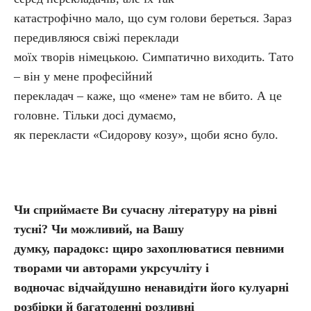
катастрофічно мало, що сум голови береться. Зараз
передивляюся свіжі переклади
моїх творів німецькою. Симпатично виходить. Тато
– він у мене професійний
перекладач – каже, що «мене» там не вбито. А це
головне. Тільки досі думаємо,
як перекласти «Сидорову козу», щоби ясно було.
Чи сприймаєте Ви сучасну літературу на рівні
тусні? Чи можливий, на Вашу
думку, парадокс: щиро захоплюватися певними
творами чи авторами укр­сучліту і
водночас відчайдушно ненавидіти його кулуарні
розбірки й багатоденні розливні