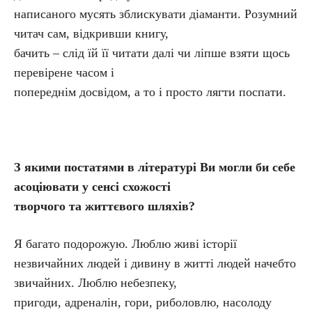
написаного мусять зблискувати діаманти. Розумний
читач сам, відкривши книгу,
бачить – слід їй її читати далі чи ліпше взяти щось
перевірене часом і
попереднім досвідом, а то і просто лягти поспати.
З якими постатями в літературі Ви могли би себе
асоціювати у сенсі схожості
творчого та життєвого шляхів?
Я багато подорожую. Люблю живі історії
незвичайних людей і дивину в житті людей начебто
звичайних. Люблю небезпеку,
пригоди, адреналін, гори, риболовлю, насолоду