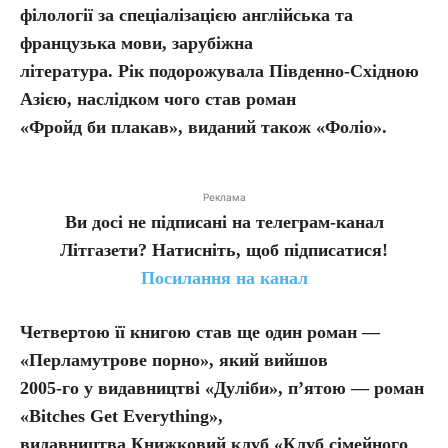
філології за спеціалізацією англійська та
французька мови, зарубіжна
література. Рік подорожувала Південно-Східною
Азією, наслідком чого став роман
«Фройд би плакав», виданий також «Фоліо».
Реклама
Ви досі не підписані на телеграм-канал
Літгазети? Натисніть, щоб підписатися!
Посилання на канал
Четвертою її книгою став ще один роман —
«Перламутрове порно», який вийшов
2005-го у видавництві «Дуліби», п’ятою — роман
«Bitches Get Everything»,
видавництва Книжковий клуб «Клуб сімейного