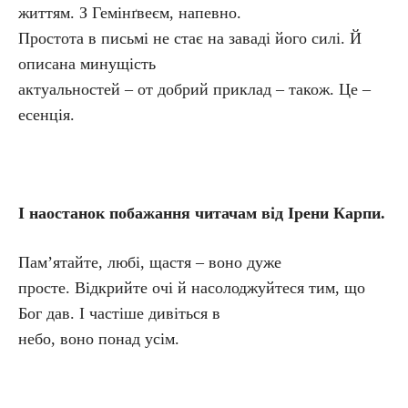
життям. З Гемінґвеєм, напевно.
Простота в письмі не стає на заваді його силі. Й
описана минущість
актуальностей – от добрий приклад – також. Це –
есенція.
І наостанок побажання читачам від Ірени Карпи.
Пам’ятайте, любі, щастя – воно дуже
просте. Відкрийте очі й насолоджуйтеся тим, що
Бог дав. І частіше дивіться в
небо, воно понад усім.