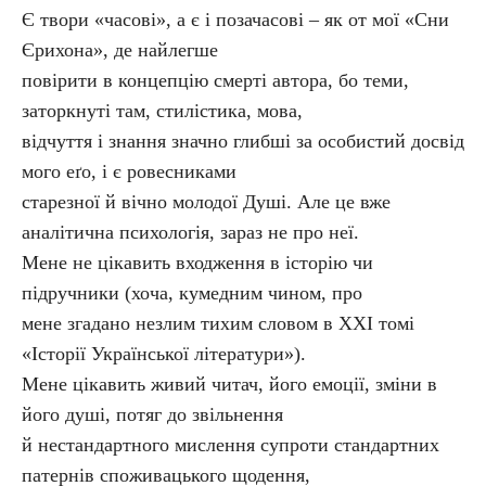
Є твори «часові», а є і позачасові – як от мої «Сни
Єрихона», де найлегше
повірити в концепцію смерті автора, бо теми,
заторкнуті там, стилістика, мова,
відчуття і знання значно глибші за особистий досвід
мого еґо, і є ровесниками
старезної й вічно молодої Душі. Але це вже
аналітична психологія, зараз не про неї.
Мене не цікавить входження в історію чи
підручники (хоча, кумедним чином, про
мене згадано незлим тихим словом в ХХІ томі
«Історії Української літератури»).
Мене цікавить живий читач, його емоції, зміни в
його душі, потяг до звільнення
й нестандартного мислення супроти стандартних
патернів споживацького щодення,