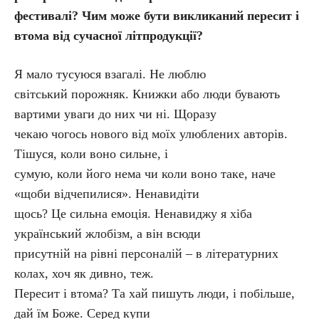
фестивалі? Чим може бути викликаний пересит і
втома від сучасної літпродукції?
Я мало тусуюся взагалі. Не люблю
світський порожняк. Книжки або люди бувають
вартими уваги до них чи ні. Щоразу
чекаю чогось нового від моїх улюблених авторів.
Тішуся, коли воно сильне, і
сумую, коли його нема чи коли воно таке, наче
«щоби відчепилися». Ненавидіти
щось? Це сильна емоція. Ненавиджу я хіба
український жлобізм, а він всюди
присутній на рівні персоналій – в літературних
колах, хоч як дивно, теж.
Пересит і втома? Та хай пишуть люди, і побільше,
дай їм Боже. Серед купи