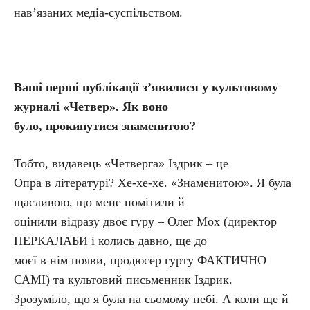
нав’язаних медіа-суспільством.
Ваші перші публікації з’явилися у культовому
журналі «Четвер». Як воно
було, прокинутися знаменитою?
Тобто, видавець «Четверга» Іздрик – це
Опра в літературі? Хе-хе-хе. «Знаменитою». Я була
щасливою, що мене помітили й
оцінили відразу двоє гуру – Олег Мох (директор
ПЕРКАЛАБИ і колись давно, ще до
моєї в нім появи, продюсер гурту ФАКТИЧНО
САМІ) та культовий письменник Іздрик.
Зрозуміло, що я була на сьомому небі. А коли ще й