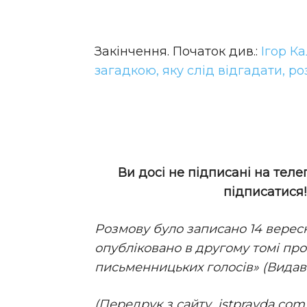
Закінчення. Початок див.:
Ігор К
загадкою, яку слід відгадати, р
Ви досі не підписані на теле
підписатися
Розмову було записано 14 вересн
опубліковано в другому томі про
письменницьких голосів» (Видавн
(Передрук з сайту istpravda.com