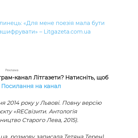
алинець: «Для мене поезія мала бути
озшифрувати» – Litgazeta.com.ua
Реклама
грам-канал Літгазети? Натисніть, щоб
!
Посилання на канал
я 2014 року у Львові. Повну версію
єкту «RECвізити. Антологія
ицтво Старого Лева, 2015).
.ua, розмову записала Тетяна Терен)