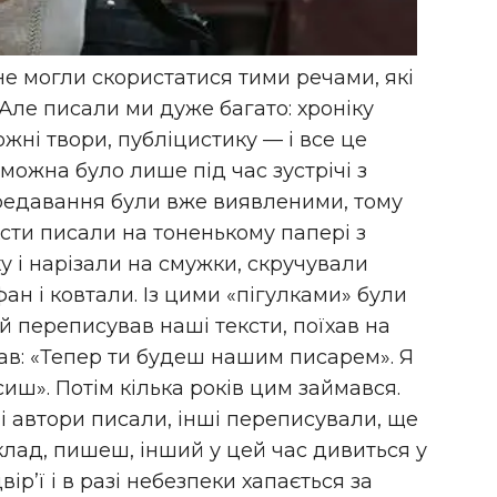
 не могли скористатися тими речами, які
 Але писали ми дуже багато: хроніку
дожні твори, публіцистику — і все це
 можна було лише під час зустрічі з
редавання були вже виявленими, тому
ксти писали на тоненькому папері з
у і нарізали на смужки, скручували
ан і ковтали. Із цими «пігулками» були
кий переписував наші тексти, поїхав на
зав: «Тепер ти будеш нашим писарем». Я
сиш». Потім кілька років цим займався.
і автори писали, інші переписували, ще
иклад, пишеш, інший у цей час дивиться у
ір’ї і в разі небезпеки хапається за