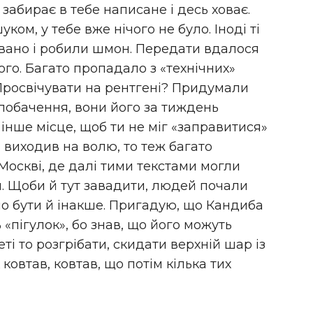
, забирає в тебе написане і десь ховає.
ом, у тебе вже нічого не було. Іноді ті
ано і робили шмон. Передати вдалося
ого. Багато пропадало з «технічних»
Просвічувати на рентгені? Придумали
 побачення, вони його за тиждень
 інше місце, щоб ти не міг «заправитися»
ь виходив на волю, то теж багато
 Москві, де далі тими текстами могли
. Щоби й тут завадити, людей почали
ло бути й інакше. Пригадую, що Кандиба
 «пігулок», бо знав, що його можуть
еті то розгрібати, скидати верхній шар із
к ковтав, ковтав, що потім кілька тих