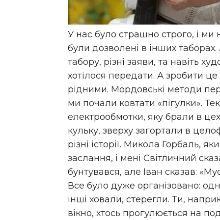
У нас було страшно строго, і ми
були дозволені в інших таборах.
табору, різні заяви, та навіть ху
хотілося передати. А зробити це
рідними. Мордовські методи пе
ми почали ковтати «пігулки». Те
електрообмотки, яку брали в цех
кульку, зверху загортали в целоф
різні історії. Микола Горбаль, я
заслання, і мені Світличний ска
бунтувався, але Іван сказав: «Му
Все було дуже організовано: одн
інші ховали, стерегли. Ти, напр
вікно, хтось прогулюється на подв