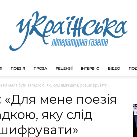
І
ПОЕЗІЯ
ПРОЗА
РЕЦЕНЗІЇ
ІНТЕРВ’Ю
ВІДЕО
ПОД
Litgazeta.com.ua
езія мала бути загадкою, яку слід відгадати, розшифрувати»
: «Для мене поезія
дкою, яку слід
зшифрувати»