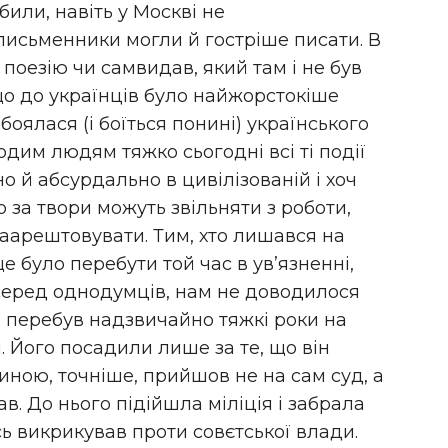
обили, навіть у Москві не
 письменники могли й гостріше писати. В
поезію чи самвидав, який там і не був
о до українців було найжорстокіше
боялася (і боїться понині) українського
одим людям тяжко сьогодні всі ті події
о й абсурдально в цивілізованій і хоч
 за твори можуть звільняти з роботи,
заарештовувати. Тим, хто лишався на
е було перебути той час в ув’язненні,
 серед однодумців, нам не доводилося
 перебув надзвичайно тяжкі роки на
 Його посадили лише за те, що він
иною, точніше, прийшов не на сам суд, а
ав. До нього підійшла міліція і забрала
сь викрикував проти совєтської влади.