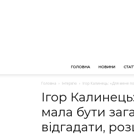
ГОЛОВНА
НОВИНИ
СТАТТ
Головна
Інтерв'ю
Ігор Калинець: «Для мене по
Ігор Калинець
мала бути зага
відгадати, ро