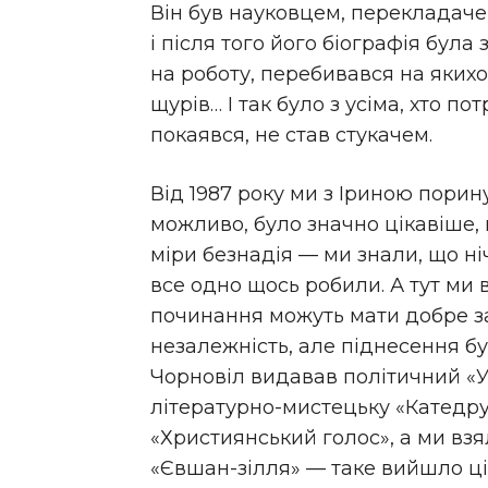
Він був науковцем, перекладаче
і після того його біографія була
на роботу, перебивався на якихо
щурів… І так було з усіма, хто п
покаявся, не став стукачем.
Від 1987 року ми з Іриною порину
можливо, було значно цікавіше, н
міри безнадія — ми знали, що ні
все одно щось робили. А тут ми 
починання можуть мати добре за
незалежність, але піднесення бу
Чорновіл видавав політичний «У
літературно-мистецьку «Катедру
«Християнський голос», а ми вз
«Євшан-зілля» — таке вийшло ці