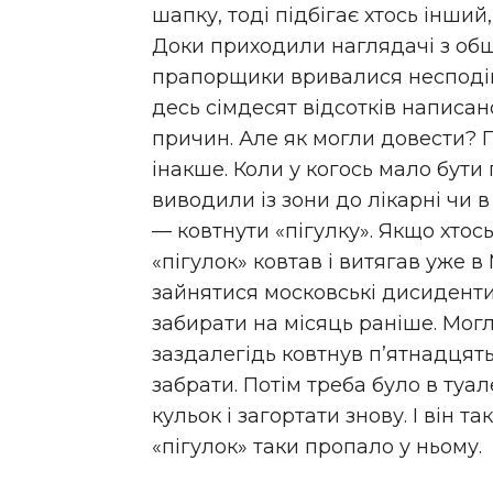
шапку, тоді підбігає хтось інший
Доки приходили наглядачі з обшук
прапорщики вривалися несподів
десь сімдесят відсотків написан
причин. Але як могли довести? 
інакше. Коли у когось мало бути
виводили із зони до лікарні чи в
— ковтнути «пігулку». Якщо хтос
«пігулок» ковтав і витягав уже в
зайнятися московські дисиденти
забирати на місяць раніше. Мог
заздалегідь ковтнув п’ятнадцять
забрати. Потім треба було в туал
кульок і загортати знову. І він та
«пігулок» таки пропало у ньому.