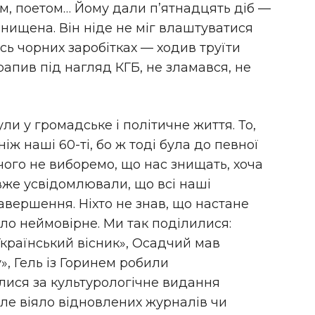
м, поетом… Йому дали п’ятнадцять діб —
 знищена. Він ніде не міг влаштуватися
сь чорних заробітках — ходив труїти
отрапив під нагляд КГБ, не зламався, не
ли у громадське і політичне життя. То,
іж наші 60-ті, бо ж тоді була до певної
чого не виборемо, що нас знищать, хоча
вже усвідомлювали, що всі наші
вершення. Ніхто не знав, що настане
ло неймовірне. Ми так поділилися:
країнський вісник», Осадчий мав
», Гель із Горинем робили
ялися за культурологічне видання
ле віяло відновлених журналів чи