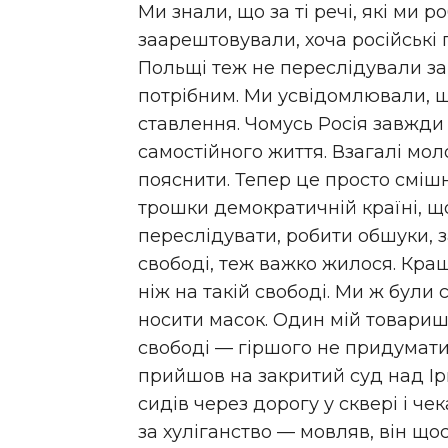
Ми знали, що за ті речі, які ми р
заарештовували, хоча російські
Польщі теж не переслідували за 
потрібним. Ми усвідомлювали, щ
ставлення. Чомусь Росія завжди 
самостійного життя. Взагалі мол
пояснити. Тепер це просто смішн
трошки демократичній країні, що
переслідувати, робити обшуки, 
свободі, теж важко жилося. Кращ
ніж на такій свободі. Ми ж були
носити масок. Один мій товариш
свободі — гіршого не придумати.
прийшов на закритий суд над Ір
сидів через дорогу у сквері і чек
за хуліганство — мовляв, він що