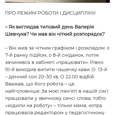
ПРО РЕЖИМ РОБОТИ І ДИСЦИПЛІНУ
– Як виглядав типовий день Валерія
Шевчука? Чи мав він чіткий розпорядок?
– Він жив за чітким графіком і розкладом: о
7-й ранку підйом, о 8-й сніданок, потім
зачинявся в кабінеті «працювати». Рівно
10-й виходив випити чашечку кави. О 13-й
– денний сон 20-30 хв. О 22.00 відбій.
Вважав, що його робота – це
найголовніше. За моєї пам’яті в нашій сім’ї
працювали у звичному сенсі слова, тобто
«ходили на роботу» – тільки мама, котра
працювала редактором у педагогічному