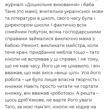
журналі «Дошкільне виховання» і баба
Таня (по мамі), вчителька української мови
та літератури в школі, свого часу була і
директором школи. І фактично всім
сімейним побутом, всіма господарськими
справами займалися виключно мама з
бабою. Ремонт, викликати майстра, коли
тече кран, придбання меблів тощо – тато
ніколи не встрявав у ці справи, і не тому,
що не мав часу. Його це не цікавило, і він
вважав, що має якісь «вищі цілі». Уся його
робота – це було лише власна творчість і
книжки. Навіть просто читати чи гортати
книжку, він вважав «роботою». А решта –
щось дріб’язкове, не варте його уваги.
Тато, за моєї пам’яті, ніколи не ходив на