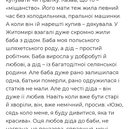
«міщанство». Його мати теж жила певний
час без холодильника, пральної машинки.
А коли він їй нарешті купив – дякувала. У
Житомирі взагалі дуже скромно жили
баба з дідом. Баба моя польського
шляхетського роду, а дід – простий
робітник. Баба виросла у добробуті й
любові, а дід – із багатодітної селянської
родини. Але баба дуже рано залишилася
одна, батьки померли, рано одружилася і
статків не мали. Але до честі діда – він
дуже її любив. Навіть коли вже бути старі
й хворіли, він, вже немічний, просив: «Юзю,
сядь коло мене, я буду дивитися, яка ти
красива». Оця любов діда до баби, не
награна, не показова, справжня, мені