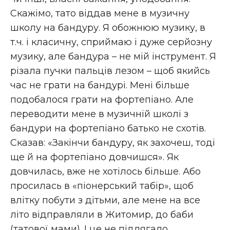
Скажімо, тато віддав мене в музичну
школу на бандуру. Я обожнюю музику, в
т.ч. і класичну, сприймаю і дуже серйозну
музику, але бандура – не мій інструмент. Я
різала пучки пальців лезом – щоб якийсь
час не грати на бандурі. Мені більше
подобалося грати на фортепіано. Але
переводити мене в музичній школі з
бандури на фортепіано батько не схотів.
Сказав: «Закінчи бандуру, як захочеш, тоді
ще й на фортепіано довчишся». Як
довчилась, вже не хотілось більше. Або
просилась в «піонерський табір», щоб
влітку побути з дітьми, але мене на все
літо відправляли в Житомир, до баби
(татової мами). І це не підлягало