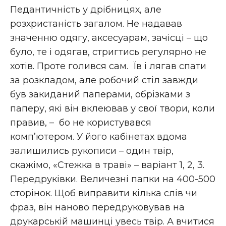
Педантичність у дрібницях, але
розхристаність загалом. Не надавав
значенню одягу, аксесуарам, зачісці – що
було, те і одягав, стригтись регулярно не
хотів. Проте голився сам. Їв і лягав спати
за розкладом, але робочий стіл завжди
був закиданий паперами, обрізками з
паперу, які він вклеював у свої твори, коли
правив, – бо не користувався
комп’ютером. У його кабінетах вдома
залишились рукописи – один твір,
скажімо, «Стежка в траві» – варіант 1, 2, 3.
Передруківки. Величезні папки на 400-500
сторінок. Щоб виправити кілька слів чи
фраз, він наново передруковував на
друкарській машинці увесь твір. А вчитися