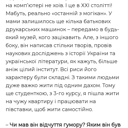
на комп’ютері не хоів. І це в ХХІ столітті!
Мабуть, реально «останній з могікан». У
мами залишилось ще кілька батькових
друкарських машинок – передамо в будь-
який музей, кого зацікавить. Але, з іншого
боку, він написав стільки творів, провів
наукових досліджень з історії України та
української літератури, як кажуть, більше
аніж цілий інститут. Всі риси його
характеру були складні. З такими людьми
дуже важко жити під одним дахом. Тому
ще студенткою, з 3-го курсу, я пішла жити
на чужу квартиру і працювати на
півставки, щоб жити самостійно.
–
Чи мав він відчуття гумору? Яким він був