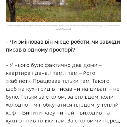
– Чи змінював він місце роботи, чи завжди
писав в одному просторі?
– У нього було фактично два доми –
квартира і дача. І там, і там – його
«кабінет». Працював тільки там. Такого,
щоб на кухні сидів писав чи на дивані – не
було. Тільки за столом, за стільцем, коли
холодно – міг обкутатися пледом, у теплій
кофті. Випити каву чи чай – виходив на
кухню і пив тільки там. За столом чи перед