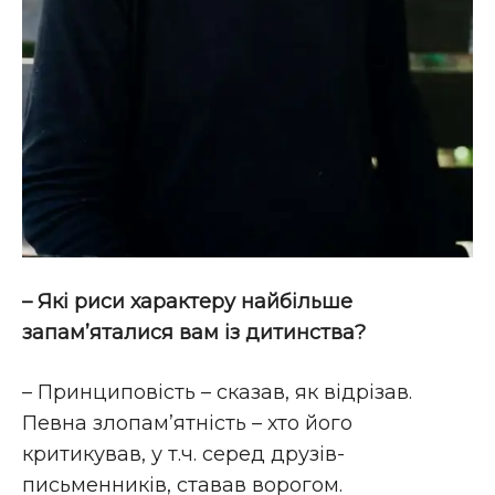
– Які риси характеру найбільше
запам’яталися вам із дитинства?
– Принциповість – сказав, як відрізав.
Певна злопам’ятність – хто його
критикував, у т.ч. серед друзів-
письменників, ставав ворогом.