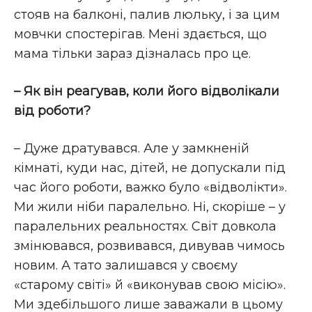
стояв на балконі, палив люльку, і за цим
мовчки спостерігав. Мені здається, що
мама тільки зараз дізналась про це.
– Як він реагував, коли його відволікали
від роботи?
– Дуже дратувався. Але у замкненій
кімнаті, куди нас, дітей, не допускали під
час його роботи, важко було «відволікти».
Ми жили ніби паралельно. Ні, скоріше – у
паралельних реальностях. Світ довкола
змінювався, розвивався, дивував чимось
новим. А тато залишався у своєму
«старому світі» й «виконував свою місію».
Ми здебільшого лише заважали в цьому