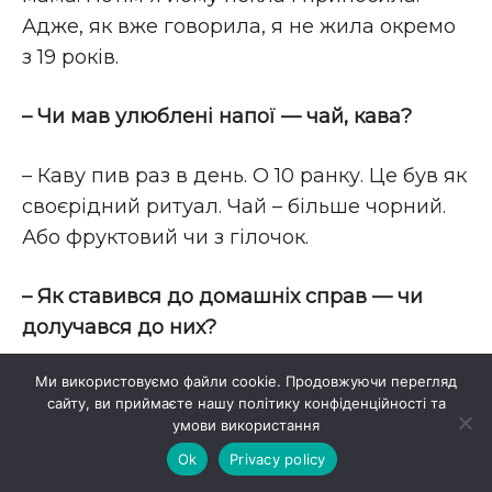
Адже, як вже говорила, я не жила окремо
з 19 років.
– Чи мав улюблені напої — чай, кава?
– Каву пив раз в день. О 10 ранку. Це був як
своєрідний ритуал. Чай – більше чорний.
Або фруктовий чи з гілочок.
– Як ставився до домашніх справ — чи
долучався до них?
Ми використовуємо файли cookie. Продовжуючи перегляд
– Не долучався. Цим у нашій родині
сайту, ви приймаєте нашу політику конфіденційності та
завжди займалися жінки. Він вважав, що
умови використання
його «місія» – вища.
Ok
Privacy policy