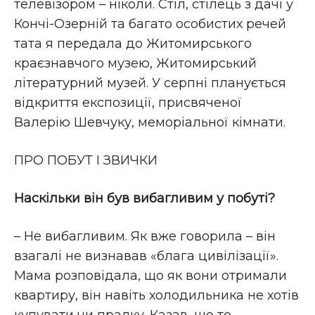
телевізором – ніколи. Стіл, стілець з дачі у
Кончі-Озерній та багато особистих речей
тата я передала до Житомирського
краєзнавчого музею, Житомирський
літературний музей. У серпні планується
відкриття експозиції, присвяченої
Валерію Шевчуку, меморіальної кімнати.
ПРО ПОБУТ І ЗВИЧКИ
Наскільки він був вибагливим у побуті?
– Не вибагливим. Як вже говорила – він
взагалі не визнавав «блага цивілізації».
Мама розповідала, що як вони отримали
квартиру, він навіть холодильника не хотів
купувати чи пралку. Казав, що то –