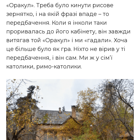
«Оракул». Треба було кинути рисове
зернятко, і на якій фразі впаде – то
передбачення. Коли я інколи таки
проривалась до його кабінету, він завжди
витягав той «Оракул» і ми «гадали». Хоча
це більше було як гра. Ніхто не вірив у ті
передбачення, і він сам. Ми ж у сім’ї
католики, римо-католики.