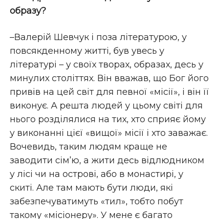
образу?
–Валерій Шевчук і поза літературою, у
повсякденному житті, був увесь у
літературі – у своїх творах, образах, десь у
минулих століттях. Він вважав, що Бог його
привів на цей світ для певної «місії», і він її
виконує. А решта людей у цьому світі для
нього розділялися на тих, хто сприяє йому
у виконанні цієї «вищої» місії і хто заважає.
Вочевидь, таким людям краще не
заводити сім’ю, а жити десь відлюдником
у лісі чи на острові, або в монастирі, у
скиті. Але там мають бути люди, які
забезпечуватимуть «тил», тобто побут
такому «місіонеру». У мене є багато