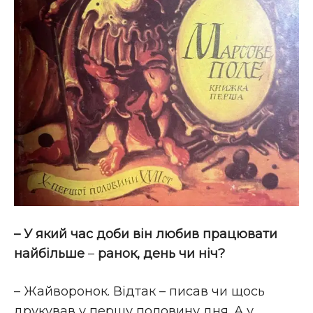
– У який час доби він любив працювати
найбільше
–
ранок, день чи ніч?
– Жайворонок. Відтак – писав чи щось
друкував у першу половину дня. А у