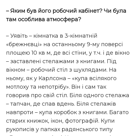
– Яким був його робочий кабінет? Чи була
там особлива атмосфера?
– Уявіть – кімнатка в 3-кімнатній
«брежнєвці» на останньому 9-му поверсі
площею 10 кв м, де всі стіни, у т.ч. і де вікно
– заставлені стелажами з книгами. Під
вікном – робочий стіл з шухлядами. На
ньому, як у Карлсона – «купа всілякого
мотлоху та непотрібу». Він і сам так
говорив про свій стіл. Біля одного стелажа
– тапчан, де спав вдень. Біля стелажів
навпроти – купа коробок з книгами. Багато
старих книжок, ікон, фотографій. Купи
рукописів у папках радянського типу