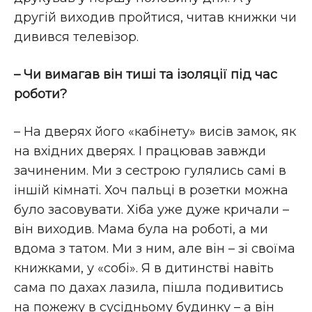
другій виходив пройтися, читав книжки чи
дивився телевізор.
– Чи вимагав він тиші та ізоляції під час
роботи?
– На дверях його «кабінету» висів замок, як
на вхідних дверях. І працював завжди
зачиненим. Ми з сестрою гулялись самі в
іншій кімнаті. Хоч пальці в розетки можна
було засовувати. Хіба уже дуже кричали –
він виходив. Мама була на роботі, а ми
вдома з татом. Ми з ним, але він – зі своїма
книжками, у «собі». Я в дитинстві навіть
сама по дахах лазила, пішла подивитись
на пожежу в сусідньому будинку – а він