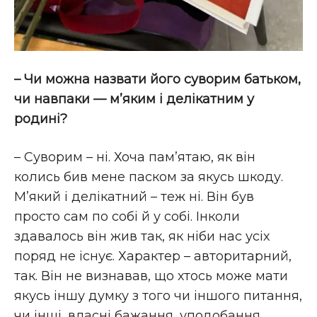
– Чи можна назвати його суворим батьком,
чи навпаки — м’яким і делікатним у
родині?
– Суворим – ні. Хоча пам’ятаю, як він
колись бив мене паском за якусь шкоду.
М’який і делікатний – теж ні. Він був
просто сам по собі й у собі. Інколи
здавалось він жив так, як ніби нас усіх
поряд не існує. Характер – авторитарний,
так. Він не визнавав, що хтось може мати
якусь іншу думку з того чи іншого питання,
чи інші, власні бажання, уподобання.