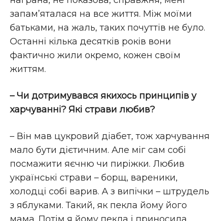
запам’яталася на все життя. Між моїми
батьками, на жаль, таких почуттів не було.
Останні кілька десятків років вони
фактично жили окремо, кожен своїм
життям.
– Чи дотримувався якихось принципів у
харчуванні? Які страви любив?
– Він мав цукровий діабет, тож харчування
мало бути дієтичним. Але міг сам собі
посмажити яєчню чи пиріжки. Любив
українські страви – борщ, вареники,
холодці собі варив. А з випічки – штрудель
з яблуками. Такий, як пекла йому його
мама. Потім я йому пекла і приносила.