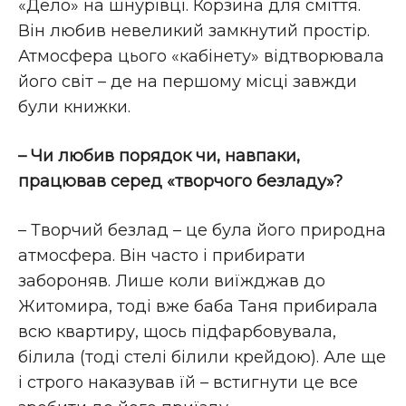
«Дело» на шнурівці. Корзина для сміття.
Він любив невеликий замкнутий простір.
Атмосфера цього «кабінету» відтворювала
його світ – де на першому місці завжди
були книжки.
– Чи любив порядок чи, навпаки,
працював серед «творчого безладу»?
– Творчий безлад – це була його природна
атмосфера. Він часто і прибирати
забороняв. Лише коли виїжджав до
Житомира, тоді вже баба Таня прибирала
всю квартиру, щось підфарбовувала,
білила (тоді стелі білили крейдою). Але ще
і строго наказував їй – встигнути це все