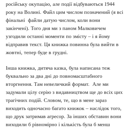
російську окупацію, але події відбуваються 1944
року на Волині. Файл цим числом позначений (я всі
фінальні файли датую числом, коли вони
закінчені). Того дня ми з паном Малковичем
узгодили останні моменти по змісту – і я йому
відправив текст. Ця книжка повинна була вийти в
жовтні, тепер буде в грудні.
Інша книжка, дитяча казка, була написана теж
буквально за два дні до повномасштабного
вторгнення. Там невеличкий формат. Але ми
задумали цілу серію з видавництвом ще до всіх цих
трагічних подій. Словом, те, що в мене зараз
виходить одночасно багато книжок – наслідок того,
що друк затримав агресор. За інших обставин вони
виходили б рівномірно і кількість була б менш