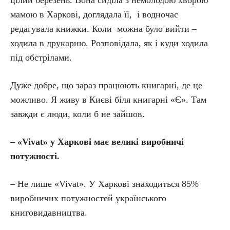
цілий березень. Вона сиділа з немолодою хворою
мамою в Харкові, доглядала її, і водночас
редагувала книжки. Коли можна було вийти –
ходила в друкарню. Розповідала, як і куди ходила
під обстрілами.
Дуже добре, що зараз працюють книгарні, де це
можливо. Я живу в Києві біля книгарні «Є». Там
завжди є люди, коли б не зайшов.
– «Vivat» у Харкові має великі виробничі
потужності.
– Не лише «Vivat». У Харкові знаходиться 85%
виробничих потужностей українського
книговидавництва.