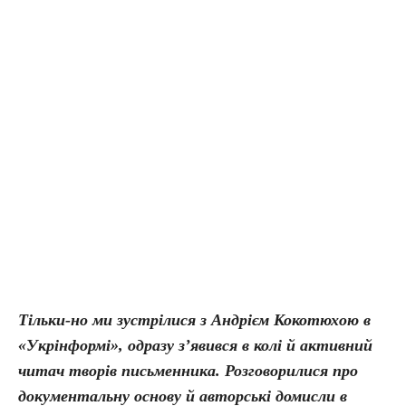
Тільки-но ми зустрілися з Андрієм Кокотюхою в
«Укрінформі», одразу з’явився в колі й активний
читач творів письменника. Розговорилися про
документальну основу й авторські домисли в