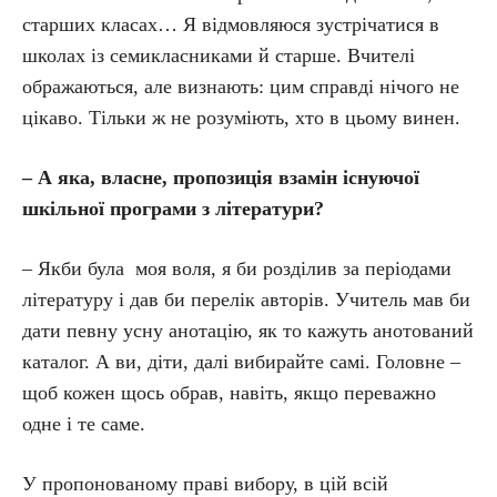
старших класах… Я відмовляюся зустрічатися в
школах із семикласниками й старше. Вчителі
ображаються, але визнають: цим справді нічого не
цікаво. Тільки ж не розуміють, хто в цьому винен.
– А яка, власне, пропозиція взамін існуючої
шкільної програми з літератури?
– Якби була моя воля, я би розділив за періодами
літературу і дав би перелік авторів. Учитель мав би
дати певну усну анотацію, як то кажуть анотований
каталог. А ви, діти, далі вибирайте самі. Головне –
щоб кожен щось обрав, навіть, якщо переважно
одне і те саме.
У пропонованому праві вибору, в цій всій