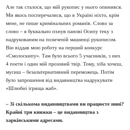
Але так сталося, що мій рукопис у нього опинився.
Ми якось посперечалися, що в Україні ніхто, крім
мене, не пише кримінальних романів. Слово за
слово – я буквально пхнув панові Осипу теку з
надрукованим на позиченій машинці рукописом.
Він віддав мою роботу на перший конкурс
«Смолоскипу». Там було всього 5 учасників, з них
4 поети і один мій прозовий твір. Тому, хіба хочеш,
мусиш – безальтернативний переможець. Потім
було запрошення від видавництва надрукувати
«Шлюбні ігрища жаб».
– Зі скількома видавництвами ви працюєте нині?
Крайні три книжки – це видавництва з
харківськими адресами.