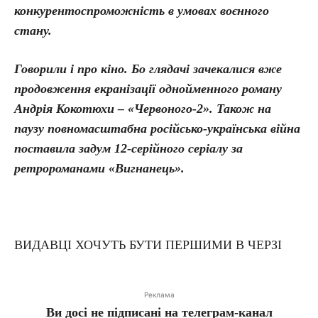
конкурентоспроможність в умовах воєнного
стану.
Говорили і про кіно. Бо глядачі зачекалися вже
продовження екранізації однойменного роману
Андрія Кокотюхи – «Червоного-2». Також на
паузу повномасштабна російсько-українська війна
поставила задум 12-серійного серіалу за
ретророманами «Вигнанець».
ВИДАВЦІ ХОЧУТЬ БУТИ ПЕРШИМИ В ЧЕРЗІ
Реклама
Ви досі не підписані на телеграм-канал