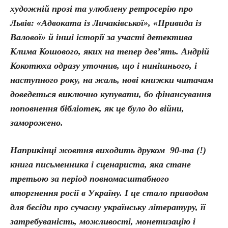
художній прозі та улюблену ретросерію про
Львів: «Адвоката із Личаківської», «Привида із
Валової» й інші історії за участі детектива
Клима Кошового, яких на тепер дев’ять. Андрій
Кокотюха одразу уточнив, що і нинішнього, і
наступного року, на жаль, нові книжки читачам
доведеться виключно купувати, бо фінансування
поповнення бібліотек, як це було до війни,
заморожено.
Наприкінці жовтня виходить друком 90-та (!)
книга письменника і сценариста, яка стане
третьою за період повномасштабного
вторгнення росії в Україну. І це стало приводом
для бесіди про сучасну українську літературу, її
затребуваність, можливості, монетизацію і