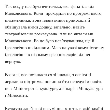
Так ось, у нас була вчителька, яка фанатіла від
Маяковського. Коли проходили по програмі цього
письменника, вона плакатники приносила й
обвішувала ними дошку, запально, навіть
театралізовано розказувала. Але не читали ми
Маяковського! Бо це було нав’язуванням, ще й
ідеологічно шкідливим. Маю на увазі комуністичну
ідеологію – в пізньому срср школярів від неї
вернуло.
Взагалі, все починається зі школи, з освіти. І
державна підтримка повинна йти передусім навіть
не з Міністерства культури, а в парі – Мінкультури
і Міносвіти.
Культура дає базові розуміння: хто ти, в якій країні