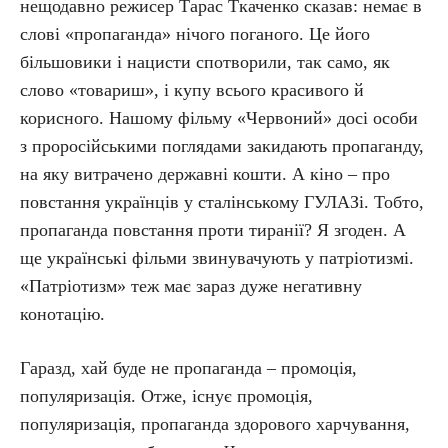
нещодавно режисер Тарас Ткаченко сказав: немає в
слові «пропаганда» нічого поганого. Це його
більшовики і нацисти спотворили, так само, як
слово «товариш», і купу всього красивого й
корисного. Нашому фільму «Червоний» досі особи
з проросійськими поглядами закидають пропаганду,
на яку витрачено державні кошти. А кіно – про
повстання українців у сталінському ГУЛАЗі. Тобто,
пропаганда повстання проти тиранії? Я згоден. А
ще українські фільми звинувачують у патріотизмі.
«Патріотизм» теж має зараз дуже негативну
конотацію.
Гаразд, хай буде не пропаганда – промоція,
популяризація. Отже, існує промоція,
популяризація, пропаганда здорового харчування,