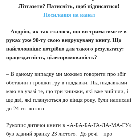
Літгазети? Натисніть, щоб підписатися!
Посилання на канал
– Андрію, як так сталося, що ви триматимете в
руках уже 90-ту свою видрукувану книгу. Що
найголовніше потрібно для такого результату:
працездатність, цілеспрямованість?
– В даному випадку ми можемо говорити про збіг
обставин і трошки гру в піддавки. Під піддавками
маю на увазі те, що три книжки, які вже вийшли, і
ще дві, які плануються до кінця року, були написані
до 24-го лютого.
Рукопис дитячої книги в «А-БА-БА-ГА-ЛА-МА-ГУ»
був зданий зранку 23 лютого. До речі – про