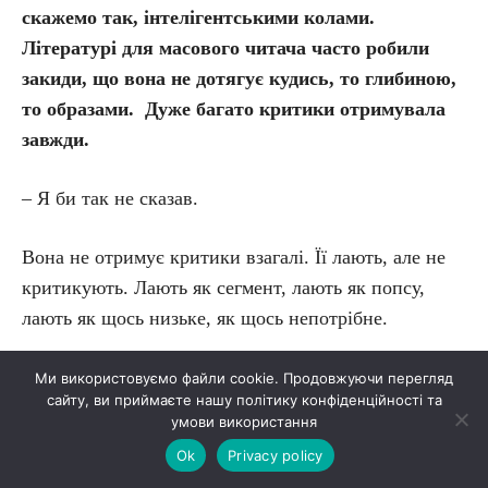
скажемо так, інтелігентськими колами.
Літературі для масового читача часто робили
закиди, що вона не дотягує кудись, то глибиною,
то образами. Дуже багато критики отримувала
завжди.
– Я би так не сказав.
Вона не отримує критики взагалі. Її лають, але не
критикують. Лають як сегмент, лають як попсу,
лають як щось низьке, як щось непотрібне.
– Таку лайку я називала інтелектуальним
Ми використовуємо файли cookie. Продовжуючи перегляд
сайту, ви приймаєте нашу політику конфіденційності та
снобізмом. Чомусь частина справді розумних
умови використання
людей, які багато знають, не хотіли визнавати,
Ok
Privacy policy
що мають бути якісні книжки українською