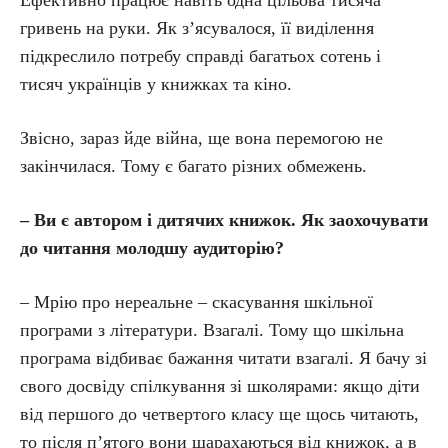
Ефективно працює навіть одна цільова тисяча
гривень на руки. Як з’ясувалося, її виділення
підкреслило потребу справді багатьох сотень і
тисяч українців у книжках та кіно.
Звісно, зараз йде війна, ще вона перемогою не
закінчилася. Тому є багато різних обмежень.
– Ви є автором і дитячих книжок. Як заохочувати
до читання молодшу аудиторію?
– Мрію про нереальне – скасування шкільної
програми з літератури. Взагалі. Тому що шкільна
програма відбиває бажання читати взагалі. Я бачу зі
свого досвіду спілкування зі школярами: якщо діти
від першого до четвертого класу ще щось читають,
то після п’ятого вони шарахаються від книжок, а в