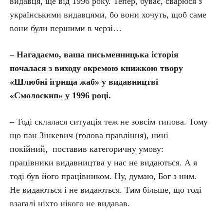
видавця, ще від 1996 року. Тепер, буває, сварюся з
українськими видавцями, бо вони хочуть, щоб саме
вони були першими в черзі…
– Нагадаємо, ваша письменницька історія
почалася з виходу окремою книжкою твору
«Шлюбні ігрища жаб» у видавництві
«Смолоскип» у 1996 році.
– Тоді склалася ситуація теж не зовсім типова. Тому
що пан Зінкевич (голова правління), нині
покійний, поставив категоричну умову:
працівники видавництва у нас не видаються. А я
тоді був його працівником. Ну, думаю, Бог з ним.
Не видаються і не видаються. Тим більше, що тоді
взагалі ніхто нікого не видавав.