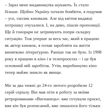
– Зараз мене видавництва шукають. Їх стало
більше. Щойно Україну почали бомбити, я подумав
– усе, гаплик книжкам. Але від квітня видавці
потрошку очухалися. І, на диво, пішли пропозиції.
Ще й гонорари не затримують попри складну
ситуацію. Тож уперше за весь час, який я працюю
як автор книжок, я почав заробляти на життя
винятково літературою. Раніше так не було. Із 1998
року я працюю в кіно і в телепроєктах – і це був
основний мій заробіток. Утім, виробництво кіно
тепер майже зникло як явище.
Ми за два тижні до 24-го лютого розробили 12
серій серіалу. Він мав піти в роботу за моїми
ретророманами «Вигнанець»: вже готували проєкт,
вже він був розписаний, вже лишалося його тільки