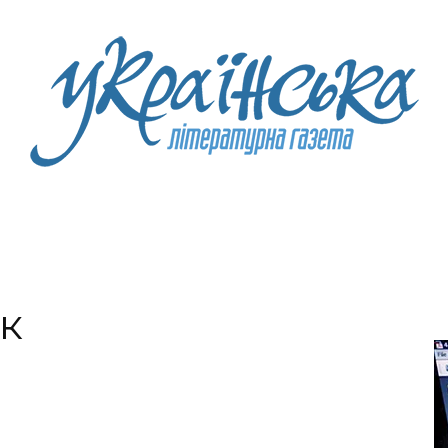
Litgazeta.com.ua
к