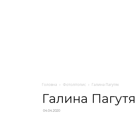
Головна
Фотолітопис
Галина Пагутяк
Галина Пагутя
04.04.2020