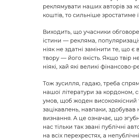
реклямувати наших авторів за к
коштів, то сильніше зростатиме ї
Виходить, що учасники обговоре
істини — рекляма, популяризаці
ніяк не здатні замінити те, що є
твору — його якість. Якщо твір н
ніякі, хай які великі фінансово-р
Тож зусилля, гадаю, треба спря
нашої літератури за кордоном, с
умов, щоб жоден високоякісний т
зацікавлень, навпаки, здобував
визнання. А це означає, що згуб
нас тільки так звані публічні авт
на всіх перехрестях, а непублічні