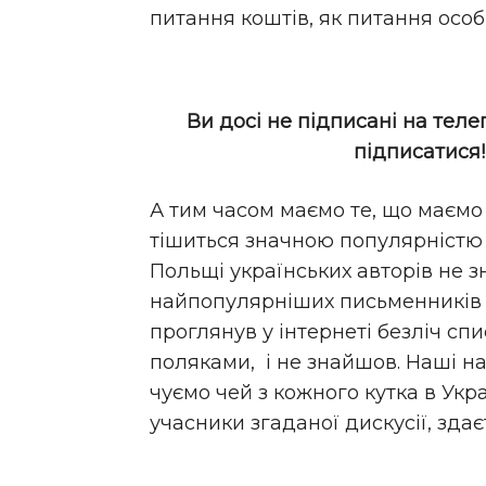
питання коштів, як питання особи
Ви досі не підписані на теле
підписатися
А тим часом маємо те, що маємо 
тішиться значною популярністю н
Польщі українських авторів не 
найпопулярніших письменників з
проглянув у інтернеті безліч спи
поляками, і не знайшов. Наші най
чуємо чей з кожного кутка в Укра
учасники згаданої дискусії, здаєт