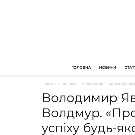
ГОЛОВНА
НОВИНИ
СТАТТ
Головна
Дописи
Володимир Яворський-Волдму
Володимир Яв
Волдмур. «Пр
успіху будь-як