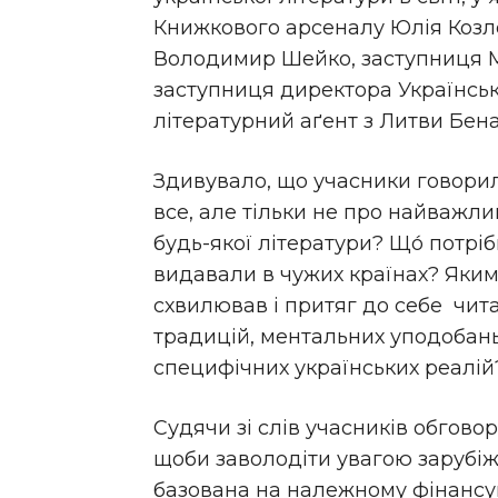
Книжкового арсеналу Юлія Козло
Володимир Шейко, заступниця М
заступниця директора Українськ
літературний аґент з Литви Бена
Здивувало, що учасники говорил
все, але тільки не про найважли
будь-якої літератури? Що́ потрі
видавали в чужих країнах? Яким 
схвилював і притяг до себе чита
традицій, ментальних уподобань і
специфічних українських реалій
Судячи зі слів учасників обгово
щоби заволодіти увагою зарубіж
базована на належному фінансув