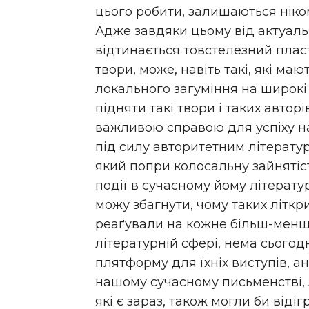
цього робити, залишаються ніко
Адже завдяки цьому від актуаль
відтинається товстелезний пласт
твори, може, навіть такі, які ма
локального загуміння на широкі 
підняти такі твори і таких авторі
важливою справою для успіху наш
під силу авторитетним літерату
який попри колосальну зайнятіст
події в сучасному йому літерату
можу збагнути, чому таких літкри
реаґували на кожне більш-менш
літературній сфері, нема сьогод
плятформу для їхніх виступів, ан
нашому сучасному письменстві, з
які є зараз, також могли би відіг