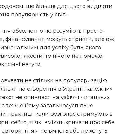
ордоном, що більше для цього виділяти
хня популярність у світі.
ння абсолютно не розуміють простої
я, фінансування можуть сприяти, але аж
 визначальним для успіху будь-якого
евисокої якости, то нічого не поможе,
еклямні натуги.
мовувати не стільки на популяризацію
кільки на створення в Україні належних
екст не опинявся на узбіччі читацьких
 належне йому загальносуспільне
ній практиці, коли розголос отримують в
ори, себто, ті які вміють кричати про себе
 автори, ті, які не вміють або не хочуть