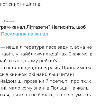
стісних ініціятив.
Реклама
грам-канал Літгазети? Натисніть, щоб
!
Посилання на канал
— наша література пасе задніх, вона не
авіть у найближчих країнах. Скажімо, в
знайти в жодному рейтиґу
а останні двадцять років. Принаймні я
сків книжок, які найбільш читані
відоміші прозаїки й поети, ті, про яких
їні, мало кому знані в Польщі. На жаль,
ься, цього ні не бачать, ні не розуміють.