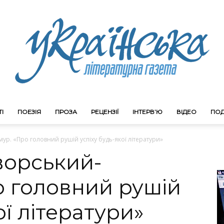
І
ПОЕЗІЯ
ПРОЗА
РЕЦЕНЗІЇ
ІНТЕРВ’Ю
ВІДЕО
ПОД
Litgazeta.com.ua
р. «Про головний рушій успіху будь-якої літератури»
орський-
о головний рушій
ої літератури»