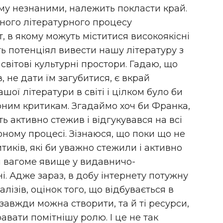
му незнаними, належить покласти край.
ного літературного процесу
, в якому можуть міститися високоякісні
ють потенціял вивести нашу літературу з
світові культурні простори. Гадаю, що
в, не дати їм загубитися, є вкрай
ої літератури в світі і цілком було би
рним критикам. Згадаймо хоч би Франка,
ь активно стежив і відгукувався на всі
рному процесі. Зізнаюся, що поки що не
тиків, які би уважно стежили і активно
 вагоме явище у видавничо-
ні. Адже зараз, в добу інтернету потужну
алізів, оцінок того, що відбувається в
авжди можна створити, та й ті ресурси,
равати помітнішу ролю. І це не так