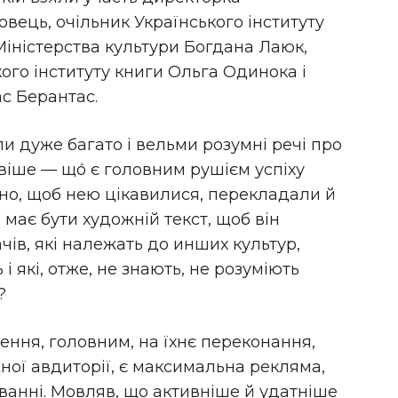
вець, очільник Українського інституту
іністерства культури Богдана Лаюк,
ого інституту книги Ольга Одинока і
с Берантас.
и дуже багато і вельми розумні речі про
віше — що́ є головним рушієм успіху
бно, щоб нею цікавилися, перекладали й
має бути художній текст, щоб він
чів, які належать до инших культур,
 які, отже, не знають, не розуміють
?
рення, головним, на їхнє переконання,
ної авдиторії, є максимальна рекляма,
анні. Мовляв, що активніше й удатніше