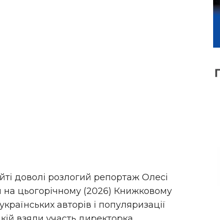
йті доволі розлогий репортаж Олесі
 на цьогорічному (2026) Книжковому
країнських авторів і популяризації
 якій взяли участь директорка