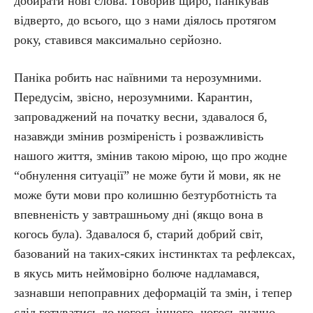
добирати нові слова. Говорив щиро, панікував
відверто, до всього, що з нами діялось протягом
року, ставився максимально серйозно.
Паніка робить нас наївними та нерозумними.
Передусім, звісно, нерозумними. Карантин,
запроваджений на початку весни, здавалося б,
назавжди змінив розміреність і розважливість
нашого життя, змінив такою мірою, що про жодне
“обнулення ситуації” не може бути й мови, як не
може бути мови про колишню безтурботність та
впевненість у завтрашньому дні (якщо вона в
когось була). Здавалося б, старий добрий світ,
базований на таких-сяких інстинктах та рефлексах,
в якусь мить неймовірно болюче надламався,
зазнавши непоправних деформацій та змін, і тепер
слід готуватись до чогось іншого, чогось значно