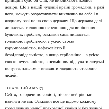
принципі було би слід, не викликають жодної
довіри. Що в нашій чудовій країні громадяни, в разі
чого, можуть розраховувати виключно на себе і в
жодному разі не на свою державу. Що держава далі
лишається головною перепоною для вирішення
будь-яких проблем, оскільки сама лишається
головною проблемою, з усією своєю
корумпованістю, нефаховістю й
безвідповідальністю, а якщо серйозніше – з усією
своєю нечутливістю, з невмінням відчувати людські
почуття, загалом – виявляти людяність стосовно
людей.
ТОТАЛЬНИЙ АБСУРД
Себто, говорячи по совісті, нічого цей рік нас
навчити не міг. Оскільки все це відомо кожному
громадянину нашої прекрасної країни й без жодної