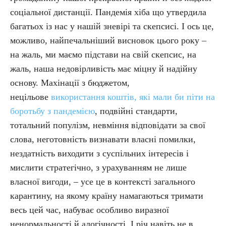
соціальної дистанції. Пандемія хіба що утвердила
багатьох із нас у нашій зневірі та скепсисі. І ось це,
можливо, найпечальніший висновок цього року –
на жаль, ми маємо підстави на свій скепсис, на
жаль, наша недовірливість має міцну й надійну
основу. Махінації з бюджетом,
нецільове
використання коштів, які мали би піти на
боротьбу з пандемією
, подвійні стандарти,
тотальний популізм, невміння відповідати за свої
слова, неготовність визнавати власні помилки,
нездатність виходити з суспільних інтересів і
мислити стратегічно, з урахуванням не лише
власної вигоди, – усе це в контексті загального
карантину, на якому країну намагаються тримати
весь цей час, набуває особливо виразної
ненормальності й алогічності. І річ навіть не в