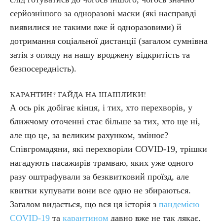
серйознішого за одноразові маски (які насправді
виявилися не такими вже й одноразовими) й
дотримання соціальної дистанції (загалом сумнівна
затія з огляду на нашу вроджену відкритість та
безпосередність).
КАРАНТИН? ГАЙДА НА ШАШЛИКИ!
А ось рік добігає кінця, і тих, хто перехворів, у
ближчому оточенні стає більше за тих, хто ще ні,
але що це, за великим рахунком, змінює?
Співгромадяни, які перехворіли COVID-19, трішки
нагадують пасажирів трамваю, яких уже одного
разу оштрафували за безквитковий проїзд, але
квитки купувати вони все одно не збираються.
Загалом видається, що вся ця історія з
пандемією
COVID-19
та
карантином
давно вже не так лякає,