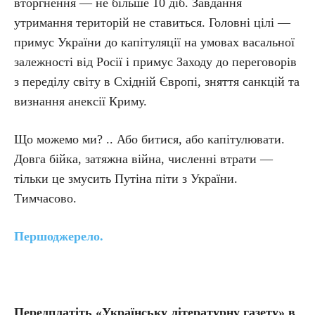
вторгнення — не більше 10 діб. Завдання
утримання територій не ставиться. Головні цілі —
примус України до капітуляції на умовах васальної
залежності від Росії і примус Заходу до переговорів
з переділу світу в Східній Європі, зняття санкцій та
визнання анексії Криму.
Що можемо ми? .. Або битися, або капітулювати.
Довга бійка, затяжна війна, численні втрати —
тільки це змусить Путіна піти з України.
Тимчасово.
Першоджерело.
Передплатіть «Українську літературну газету» в