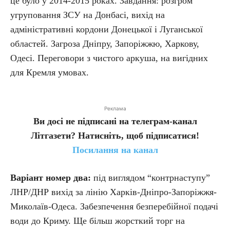
це було у 2014-2015 роках. Завдання: розгром
угруповання ЗСУ на Донбасі, вихід на
адміністративні кордони Донецької і Луганської
областей. Загроза Дніпру, Запоріжжю, Харкову,
Одесі. Переговори з чистого аркуша, на вигідних
для Кремля умовах.
Реклама
Ви досі не підписані на телеграм-канал
Літгазети? Натисніть, щоб підписатися!
Посилання на канал
Варіант номер два:
під виглядом “контрнаступу”
ЛНР/ДНР вихід за лінію Харків-Дніпро-Запоріжжя-
Миколаїв-Одеса. Забезпечення безперебійної подачі
води до Криму. Ще більш жорсткий торг на