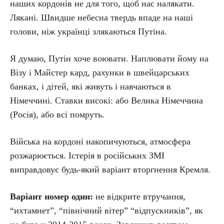
наших кордонів не для того, щоб нас налякати.
Лякані. Швидше небесна твердь впаде на наші
голови, ніж українці злякаються Путіна.
Я думаю, Путін хоче воювати. Наплювати йому на
Візу і Майстер кард, рахунки в швейцарських
банках, і дітей, які живуть і навчаються в
Німеччині. Ставки високі: або Велика Німеччина
(Росія), або всі помруть.
Війська на кордоні накопичуються, атмосфера
розжарюється. Істерія в російських ЗМІ
виправдовує будь-який варіант вторгнення Кремля.
Варіант номер один:
не відкрите втручання,
“ихтамнет”, “північний вітер” “відпускників”, як