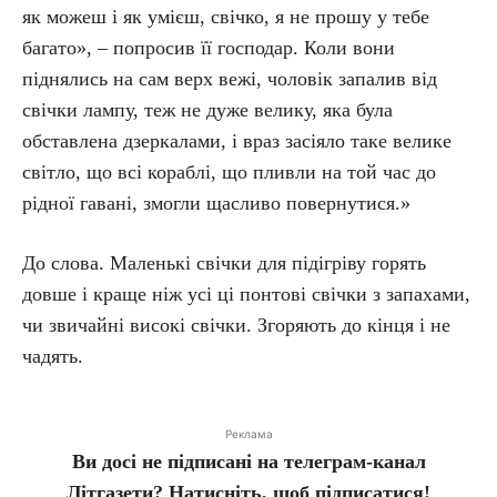
як можеш і як умієш, свічко, я не прошу у тебе
багато», – попросив її господар. Коли вони
піднялись на сам верх вежі, чоловік запалив від
свічки лампу, теж не дуже велику, яка була
обставлена дзеркалами, і враз засіяло таке велике
світло, що всі кораблі, що пливли на той час до
рідної гавані, змогли щасливо повернутися.»
До слова. Маленькі свічки для підігріву горять
довше і краще ніж усі ці понтові свічки з запахами,
чи звичайні високі свічки. Згоряють до кінця і не
чадять.
Реклама
Ви досі не підписані на телеграм-канал
Літгазети? Натисніть, щоб підписатися!