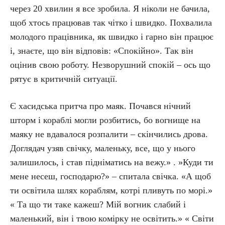
через 20 хвилин я все зробила. Я ніколи не бачила,
щоб хтось працював так чітко і швидко. Похвалила
молодого працівника, як швидко і гарно він працює
і, знаєте, що він відповів: «Спокійно». Так він
оцінив свою роботу. Незворушний спокій – ось що
рятує в критичній ситуації.
Є хасидська притча про маяк. Почався нічний
шторм і кораблі могли розбитись, бо вогнище на
маяку не вдавалося розпалити – скінчились дрова.
Доглядач узяв свічку, маленьку, все, що у нього
залишилось, і став підніматись на вежу.» . »Куди ти
мене несеш, господарю?» – спитала свічка. «А щоб
ти освітила шлях кораблям, котрі пливуть по морі.»
« Та що ти таке кажеш? Мій вогник слабий і
маленький, він і твою комірку не освітить.» « Світи