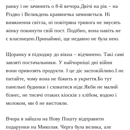
ранку і не зачинить о 8-й вечора.Двічі на рік – на
Різдво і Великдень крамничка зачиняється. Ні
вимкнення світла, ні повітряна тривога не змусять
жінку покинути свій пост. Подібно, вона навіть не
є власницею.Принаймні, ще недавно не була нею.
Щоранку я підходжу до вікна – відчинено. Такі самі
завзяті постачальники. У найчорніші дні війни
вони привозять продукти. І це діє заспокійливо.І не
питайте, чому вона не біжить в укриття.Бо тут
панельні будинки і сховатися ніде.Якби не малий
бізнес, не тисячі отаких кіосків з хлібом, водою і
молоком, ми б не вистояли.
Вчора я зайшла на Нову Пошту відправити
подарунки на Миколая. Черга була велика, але