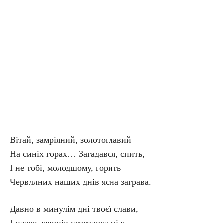
Вітай, замріяний, золотоглавий
На синіх горах… Загадався, спить,
І не тобі, молодшому, горить
Червллних наших днів ясна заграва.
Давно в минулім дні твоєї слави,
І плаче дзвонів стоголоса мідь,