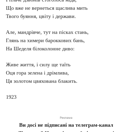
Що вже не вернеться щаслива мить
Твого буяння, цвіту і держави.
Але, мандрівче, тут на пісках стань,
Глянь на химери бароккових бань,
На Шеделя білоколонне диво:
Живе життя, і силу ще таїть
Оця гора зелена і дрімлива,
Ця золотом цвяхована блакить.
1923
Реклама
Ви досі не підписані на телеграм-канал