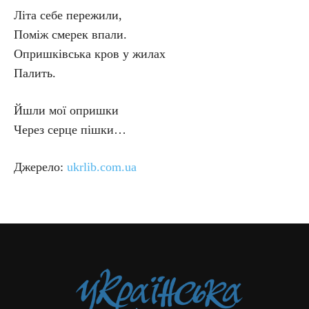
Літа себе пережили,
Поміж смерек впали.
Опришківська кров у жилах
Палить.
Йшли мої опришки
Через серце пішки…
Джерело:
ukrlib.com.ua