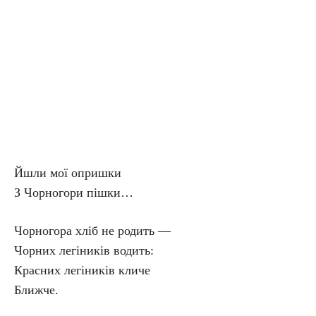
Йшли мої опришки
З Чорногори пішки…
Чорногора хліб не родить —
Чорних легіників водить:
Красних легіників кличе
Ближче.