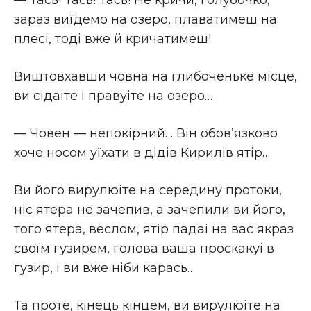
— Тась! Тась! Тась! Не кричи, голубочко,
зараз виїдемо на озеро, плаватимеш на
плесi, тодi вже й кричатимеш!
Виштовхавши човна на глибоченьке мiсце,
ви сiдаіте i правуіте на озеро…
— Човен — непокiрний… Вiн обов’язково
хоче носом уїхати в дiдiв Кирилiв ятiр…
Ви його вирулюіте на середину протоки,
нiс ятера не зачепив, а зачепили ви його,
того ятера, веслом, ятiр падаі на вас якраз
своїм гузирем, голова ваша проскакуі в
гузир, i ви вже нiби карась…
Та проте, кiнець кiнцем, ви вирулюіте на