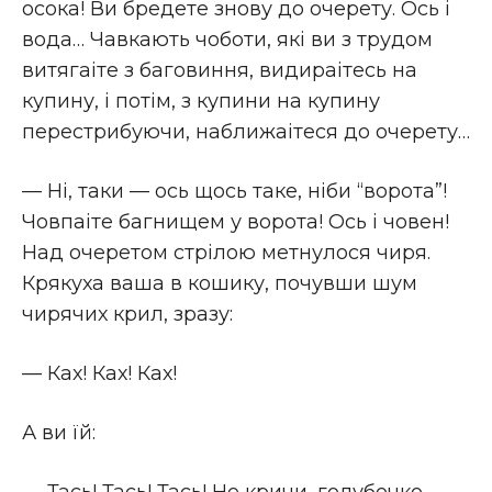
осока! Ви бредете знову до очерету. Ось i
вода… Чавкають чоботи, якi ви з трудом
витягаіте з баговиння, видираітесь на
купину, i потiм, з купини на купину
перестрибуючи, наближаітеся до очерету…
— Нi, таки — ось щось таке, нiби “ворота”!
Човпаіте багнищем у ворота! Ось i човен!
Над очеретом стрiлою метнулося чиря.
Крякуха ваша в кошику, почувши шум
чирячих крил, зразу:
— Ках! Ках! Ках!
А ви їй: