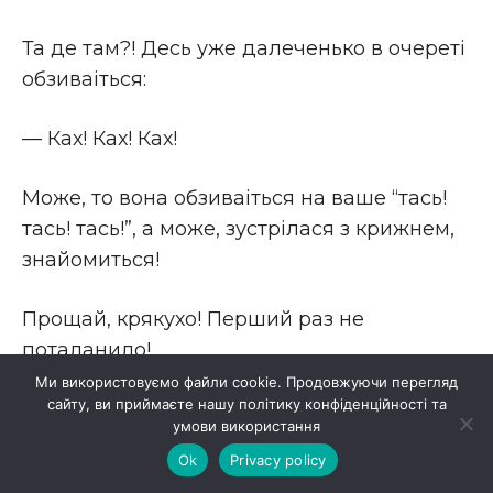
Та де там?! Десь уже далеченько в очеретi
обзиваіться:
— Ках! Ках! Ках!
Може, то вона обзиваіться на ваше “тась!
тась! тась!”, а може, зустрiлася з крижнем,
знайомиться!
Прощай, крякухо! Перший раз не
поталанило!
Ми використовуємо файли cookie. Продовжуючи перегляд
сайту, ви приймаєте нашу політику конфіденційності та
А Iван Кирилович (чия крякуха) дуже
умови використання
пильно просив та наказував:
Ok
Privacy policy