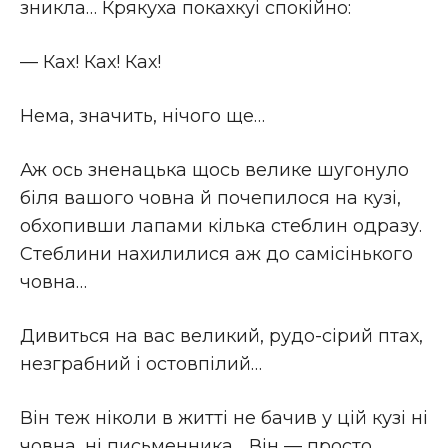
зникла… Крякуха покахкуі спокiйно:
— Ках! Ках! Ках!
Нема, значить, нiчого ще…
Аж ось зненацька щось велике шугонуло
бiля вашого човна й почепилося на кузi,
обхопивши лапами кiлька стеблин одразу.
Стеблини нахилилися аж до самiсiнького
човна…
Дивиться на вас великий, рудо-сiрий птах,
незграбний i остовпiлий…
Вiн теж нiколи в життi не бачив у цiй кузi нi
човна, нi письменника… Вiн — просто