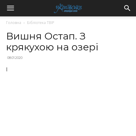
Головна
Бібліотека ТВІР
Вишня Остап. З
крякухою на озері
08.01.2020
I