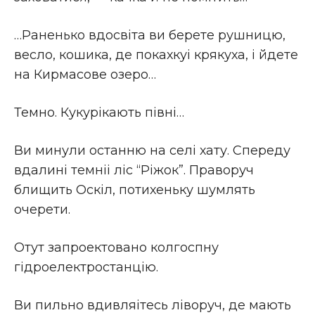
…Раненько вдосвiта ви берете рушницю,
весло, кошика, де покахкуі крякуха, i йдете
на Кирмасове озеро…
Темно. Кукурiкають пiвнi…
Ви минули останню на селi хату. Спереду
вдалинi темнiі лiс “Рiжок”. Праворуч
блищить Оскiл, потихеньку шумлять
очерети.
Отут запроектовано колгоспну
гiдроелектростанцiю.
Ви пильно вдивляітесь лiворуч, де мають