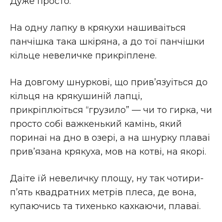
Дуже просто.
На одну лапку в крякухи нашиваіться
панчiшка така шкiряна, а до тої панчiшки
кiльце невеличке прикрiплене.
На довгому шнурковi, що прив’язуіться до
кiльця на крякушинiй лапцi,
прикрiплюіться “грузило” — чи то гирка, чи
просто собi важкенький камiнь, який
поринаі на дно в озерi, а на шнурку плаваі
прив’язана крякуха, мов на котвi, на якорi.
Даіте їй невеличку площу, ну так чотири-
п’ять квадратних метрiв плеса, де вона,
купаючись та тихенько кахкаючи, плаваі.