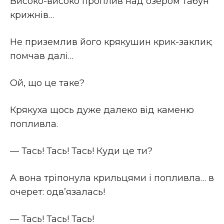
Високо-високо проплив над озером табун
крижнiв…
Не приземлив його крякушин крик-заклик;
помчав далi…
Ой, що це таке?
Крякуха щось дуже далеко вiд каменю
попливла.
— Тась! Тась! Тась! Куди це ти?
А вона трiпонула крильцями i попливла… в
очерет: одв’язалась!
— Тась! Тась! Тась!