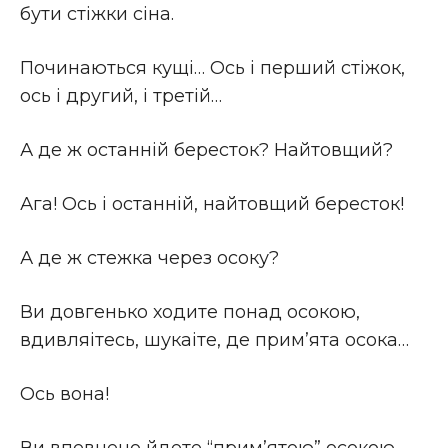
бути стiжки сiна.
Починаються кущi… Ось i перший стiжок,
ось i другий, i третiй…
А де ж останнiй бересток? Найтовщий?
Ага! Ось i останнiй, найтовщий бересток!
А де ж стежка через осоку?
Ви довгенько ходите понад осокою,
вдивляітесь, шукаіте, де прим’ята осока…
Ось вона!