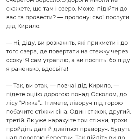
очеретом обросло. З дороги нiколи не
скажете, що там і озеро. Може, пiдiйти до
вас та провести? — пропонуі свої послуги
дiд Кирило.
— Нi, дiду, ви розкажiть, якi прикмети і до
того озера, де повертати на стежку через
осоку! Я сам утраплю, а ви поспiть, бо пiду
я раненько, вдосвiта!
— Так, ви отак, — повчаі дiд Кирило, —
пiдете оцiію дорогою понад Осколом, до
лiсу “Рiжка”… Iтимете, лiворуч пiд горою
побачите стiжки сiна. Один стiжок, другий.
третiй. Як уже нарахуіте три стiжки, трохи
пройдiть далi й дивiться праворуч. Будуть
над дорогою берестки. Так дiйдiть ви до