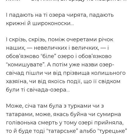
I падають на тi озера чирята, падають
крижнi й широконоски…
I скрiзь, скрiзь, помiж очеретами рiчок
наших, — невеличких i величких, — і
обов’язково “бiле” озеро i обов’язково
“комишувате”. А потiм уже назви озер-
свiчад пiшли чи вiд прiзвища колишьного
хазяїна, чи вiд якоїсь подiї, що її свiдком
були тi свiчада-озера…
Може, сiча там була з турками чи з
татарами, може, якась буйна чи сумирна
голiвонька смерть у тому озерi прийняла,
то й буде тодi “татарське” альбо “турецьке”