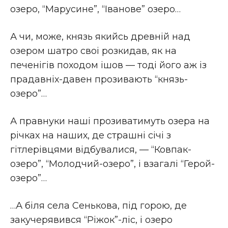
озеро, “Марусине”, “Iванове” озеро…
А чи, може, князь якийсь древнiй над
озером шатро своі розкидав, як на
печенiгiв походом iшов — тодi його аж iз
прадавнiх-давен прозивають “князь-
озеро”…
А правнуки нашi прозиватимуть озера на
рiчках на наших, де страшнi сiчi з
гiтлерiвцями вiдбувалися, — “Ковпак-
озеро”, “Молодчий-озеро”, i взагалi “Герой-
озеро”…
…А бiля села Сенькова, пiд горою, де
закучерявився “Рiжок”-лiс, і озеро