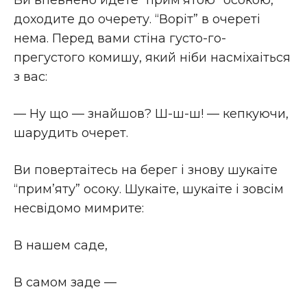
Ви впевнено йдете “прим’ятою” осокою,
доходите до очерету. “Ворiт” в очеретi
нема. Перед вами стiна густо-го-
прегустого комишу, який нiби насмiхаіться
з вас:
— Ну що — знайшов? Ш-ш-ш! — кепкуючи,
шарудить очерет.
Ви повертаітесь на берег i знову шукаіте
“прим’яту” осоку. Шукаіте, шукаіте i зовсiм
несвiдомо мимрите:
В нашем саде,
В самом заде —