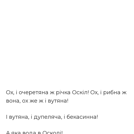
Ох, i очеретяна ж рiчка Оскiл! Ох, i рибна ж
вона, ох же ж i вутяна!
I вутяна, i дупеляча, i бекасинна!
А яка вода в Осколi!