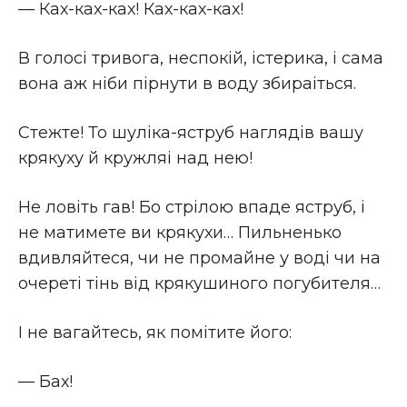
— Ках-ках-ках! Ках-ках-ках!
В голосi тривога, неспокiй, iстерика, i сама
вона аж нiби пiрнути в воду збираіться.
Стежте! То шулiка-яструб наглядiв вашу
крякуху й кружляі над нею!
Не ловiть гав! Бо стрiлою впаде яструб, i
не матимете ви крякухи… Пильненько
вдивляйтеся, чи не промайне у водi чи на
очеретi тiнь вiд крякушиного погубителя…
I не вагайтесь, як помiтите його:
— Бах!