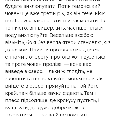
будете вихлюпувати. Потiк гемонський
човен! Це вже третiй рiк, як вiн тече: нiяк
не зберуся законопатити й засмолити. Та
то нiчого, вiн видержить, частiше тiльки
воду вихлюпуйте. Весельце з собою
вiзьмiть, бо я без весла ятери становлю, я з
дрючком. Пливiть протокою мiж двома
стiнами з очерету, протока хоч i вузенька,
та проте човен пролiзе, — вона вас i
виведе в озеро. Тiльки ж глядiть, не
зачепiть та не поваляйте моїх ятерiв. Як
виїдете в озеро, прямуйте на той його
край, там бiльше качки сiдають. Там i
плесо пiдходяще, де крякуху пустить, i
кущi куги, де дуже добре можна
заховатися, — качка й не помiтить…