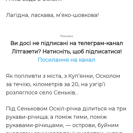
Лагiдна, ласкава, м’яко-шовкова!
Реклама
Ви досі не підписані на телеграм-канал
Літгазети? Натисніть, щоб підписатися!
Посилання на канал
Як попливти з мiста, з Куп’янки, Осколом
за течiію, кiлометрiв за 20, на узгiр’ї
розляглося село Сенькiв…
Пiд Сеньковом Оскiл-рiчка дiлиться на три
рукави-рiчища; а помiж тими, помiж
рукавами-рiчищами, — острови, буйним