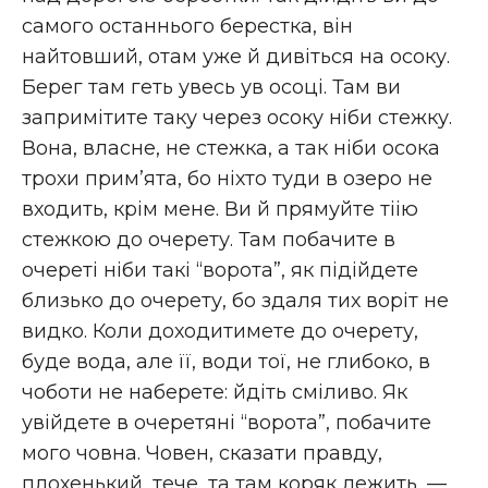
самого останнього берестка, вiн
найтовший, отам уже й дивiться на осоку.
Берег там геть увесь ув осоцi. Там ви
запримiтите таку через осоку нiби стежку.
Вона, власне, не стежка, а так нiби осока
трохи прим’ята, бо нiхто туди в озеро не
входить, крiм мене. Ви й прямуйте тiію
стежкою до очерету. Там побачите в
очеретi нiби такi “ворота”, як пiдiйдете
близько до очерету, бо здаля тих ворiт не
видко. Коли доходитимете до очерету,
буде вода, але її, води тої, не глибоко, в
чоботи не наберете: йдiть смiливо. Як
увiйдете в очеретянi “ворота”, побачите
мого човна. Човен, сказати правду,
плохенький, тече, та там коряк лежить, —