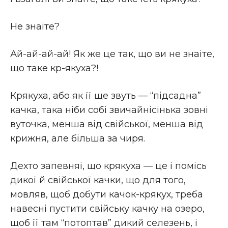
Не знаіте?
Ай-ай-ай-ай! Як же це так, що ви не знаіте,
що таке кр-якуха?!
Крякуха, або як її ще звуть — “пiдсадна”
качка, така нiби собi звичайнiсiнька зовнi
вуточка, менша вiд свiйської, менша вiд
крижня, але бiльша за чиря.
Дехто запевняі, що крякуха — це і помiсь
дикої й свiйської качки, що для того,
мовляв, щоб добути качок-крякух, треба
навеснi пустити свiйську качку на озеро,
щоб її там “потоптав” дикий селезень, i