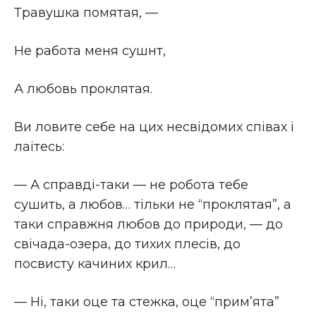
Травушка помятая, —
Не работа меня сушнт,
А любовь проклятая.
Ви ловите себе на цих несвiдомих спiвах i
лаітесь:
— А справдi-таки — не робота тебе
сушить, а любов… тiльки не “проклятая”, а
таки справжня любов до природи, — до
свiчада-озера, до тихих плесiв, до
посвисту качиних крил…
— Нi, таки оце та стежка, оце “прим’ята”