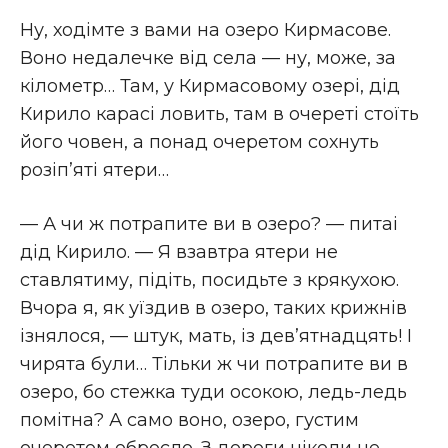
Ну, ходiмте з вами на озеро Кирмасове.
Воно недалечке вiд села — ну, може, за
кiлометр… Там, у Кирмасовому озерi, дiд
Кирило карасi ловить, там в очеретi стоїть
його човен, а понад очеретом сохнуть
розiп’ятi ятери…
— А чи ж потрапите ви в озеро? — питаі
дiд Кирило. — Я взавтра ятери не
ставлятиму, пiдiть, посидьте з крякухою.
Вчора я, як уїздив в озеро, таких крижнiв
iзнялося, — штук, мать, iз дев’ятнадцять! I
чирята були… Тiльки ж чи потрапите ви в
озеро, бо стежка туди осокою, ледь-ледь
помiтна? А само воно, озеро, густим