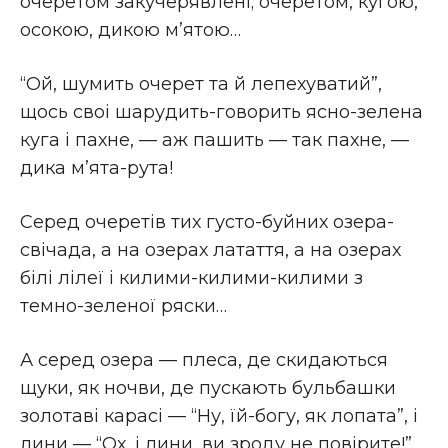
очеретом закучерявленi; очеретом, кугою,
осокою, дикою м’ятою…
“Ой, шумить очерет та й лепехуватий”,
щось своі шарудить-говорить ясно-зелена
куга i пахне, — аж пашить — так пахне, —
дика м’ята-рута!
Серед очеретiв тих густо-буйних озера-
свiчада, а на озерах латаття, а на озерах
бiлi лiлеї i килими-килими-килими з
темно-зеленої ряски…
А серед озера — плеса, де скидаються
щуки, як ночви, де пускають бульбашки
золотавi карасi — “Ну, їй-богу, як лопата”, i
лини — “Ох, i лини, ви зроду не повiрите!”…