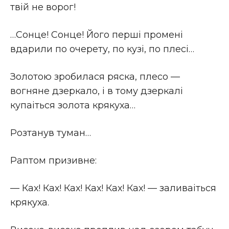
твiй не ворог!
…Сонце! Сонце! Його першi променi
вдарили по очерету, по кузi, по плесi…
Золотою зробилася ряска, плесо —
вогняне дзеркало, i в тому дзеркалi
купаіться золота крякуха…
Розтанув туман…
Раптом призивне:
— Ках! Ках! Ках! Ках! Ках! Ках! — заливаіться
крякуха.