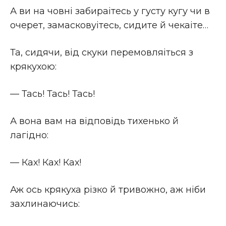
А ви на човнi забираітесь у густу кугу чи в
очерет, замасковуітесь, сидите й чекаіте…
Та, сидячи, вiд скуки перемовляіться з
крякухою:
— Тась! Тась! Тась!
А вона вам на вiдповiдь тихенько й
лагiдно:
— Ках! Ках! Ках!
Аж ось крякуха рiзко й тривожно, аж нiби
захлинаючись: