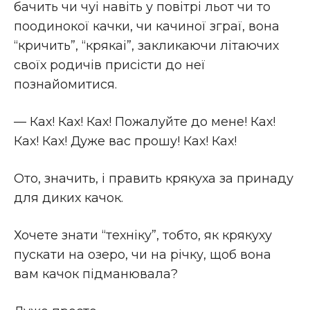
бачить чи чуі навiть у повiтрi льот чи то
поодинокої качки, чи качиної зграї, вона
“кричить”, “крякаі”, закликаючи лiтаючих
своїх родичiв присiсти до неї
познайомитися.
— Ках! Ках! Ках! Пожалуйте до мене! Ках!
Ках! Ках! Дуже вас прошу! Ках! Ках!
Ото, значить, i править крякуха за принаду
для диких качок.
Хочете знати “технiку”, тобто, як крякуху
пускати на озеро, чи на рiчку, щоб вона
вам качок пiдманювала?