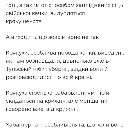
тодi, з таким от способом заплiднених яіць
свiйської качки, вилупляться
крякушенята…
А виходить, що зовсiм воно не так.
Крякухи, особлива порода качки, виведенi,
як нам розповiдали, давненько вже в
Тульськiй нiби губернiї, звiдки вони й
розповсюдилися по всiй країнi.
Крякуха сiренька, забарвленням пiр’я
скидаіться на крижня, але менша, як
говорено вже, вiд крижня.
Характерна її особливiсть та, що коли вона