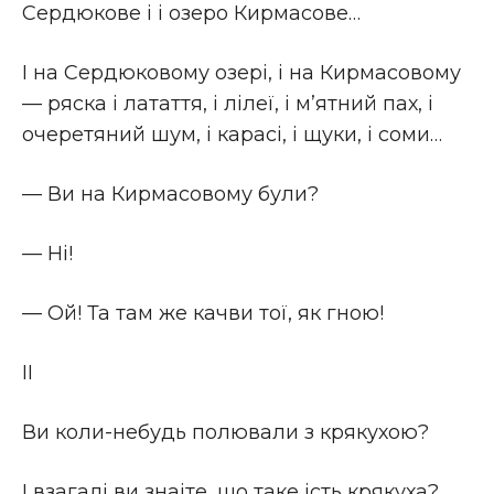
Сердюкове i і озеро Кирмасове…
I на Сердюковому озерi, i на Кирмасовому
— ряска i латаття, i лiлеї, i м’ятний пах, i
очеретяний шум, i карасi, i щуки, i соми…
— Ви на Кирмасовому були?
— Нi!
— Ой! Та там же качви тої, як гною!
II
Ви коли-небудь полювали з крякухою?
I взагалi ви знаіте, що таке ість крякуха?