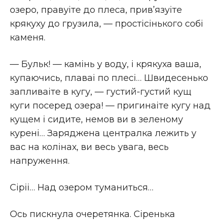
озеро, правуіте до плеса, прив’язуіте
крякуху до грузила, — простiсiнького собi
каменя.
— Бульк! — камiнь у воду, i крякуха ваша,
купаючись, плаваі по плесi… Швидесенько
запливаіте в кугу, — густий-густий кущ
куги посеред озера! — пригинаіте кугу над
кущем i сидите, немов ви в зеленому
куренi… Заряджена централка лежить у
вас на колiнах, ви весь увага, весь
напруження.
Сiрiі… Над озером туманиться…
Ось пискнула очеретянка. Сiренька