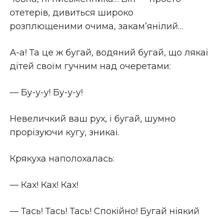
отетерiв, дивиться широко
розплющеними очима, закам’янiлий…
А-а! Та це ж бугай, водяний бугай, що лякаі
дiтей своїм гучним над очеретами:
— Бу-у-у! Бу-у-у!
Невеличкий ваш рух, i бугай, шумно
прорiзуючи кугу, зникаі.
Крякуха наполохалась:
— Ках! Ках! Ках!
— Тась! Тась! Тась! Спокiйно! Бугай нiякий