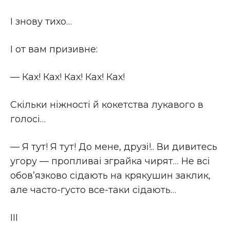
I знову тихо…
I от вам призивне:
— Ках! Ках! Ках! Ках! Ках!
Скiльки нiжностi й кокетства лукавого в
голосi…
— Я тут! Я тут! До мене, друзi!.. Ви дивитесь
угору — пропливаі зграйка чирят… Не всi
обов’язково сiдають на крякушин заклик,
але часто-густо все-таки сiдають…
III