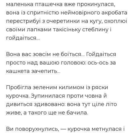
маленька пташечка вже прокинулася,
вона iз спритнiстю неймовiрного акробата
перестрибуі з очеретинки на кугу, охоплюі
своїми лапками такiсiньку стеблину i
гойдаіться…
Вона вас зовсiм не боїться… Гойдаіться
просто над вашою головою: ось-ось за
кашкета зачепить…
Пробiгла зеленим килимом iз ряски
курочка. Зупинилася проти човна й
дивиться здивовано: вона тут цiле лiто
живе, а такого ще не бачила.
Ви поворухнулись, — курочка метнулася i