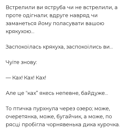
Встрелили ви яструба чи не встрелили, а
проте одiгнали; вдруге навряд чи
заманеться йому поласувати вашою
крякухою…
Заспокоїлась крякуха, заспокоїлись ви…
Чуіте знову:
— Ках! Ках! Ках!
Але це “ках” якесь непевне, байдуже…
То птичка пурхнула через озеро; може,
очеретянка, може, бугайчик, а може, по
рясцi пробiгла чорнявенька дика курочка.