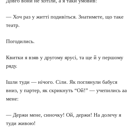
Довго вони не хотіли, а я таки умовив:
— Хоч раз у житті подивіться. Знатимете, що таке
театр.
Погодились.
Квитки я взяв у другому ярусі, та ще й у першому
ряду.
Ішли туди — нічого. Сіли. Як поглянули бабуся
вниз, у партер, як скрикнуть “Ой!” — учепились аа
мене:
— Держи мене, синочку! Ой, держи! На долечу я
туди живою!