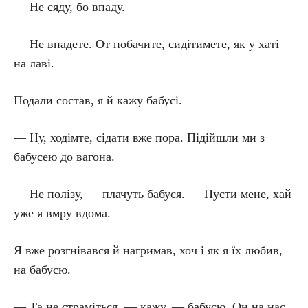
— Не сяду, бо впаду.
— Не впадете. От побачите, сидітимете, як у хаті
на лаві.
Подали состав, я й кажу бабусі.
— Ну, ходімте, сідати вже пора. Підійшли ми з
бабусею до вагона.
— Не полізу, — плачуть бабуся. — Пусти мене, хай
уже я вмру вдома.
Я вже розгнівався й нагримав, хоч і як я їх любив,
на бабусю.
— Та не страміться, — кажу, — бабусю. Он на нас