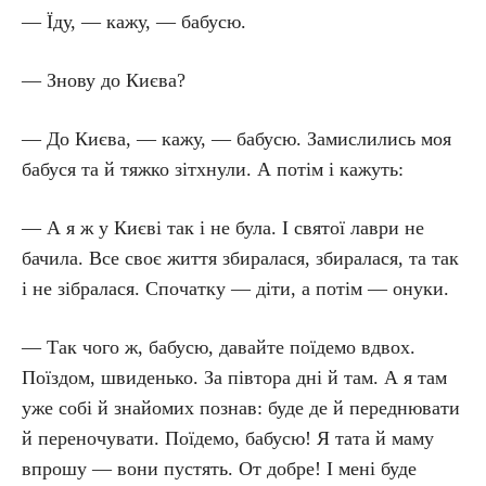
— Їду, — кажу, — бабусю.
— Знову до Києва?
— До Києва, — кажу, — бабусю. Замислились моя
бабуся та й тяжко зітхнули. А потім і кажуть:
— А я ж у Києві так і не була. І святої лаври не
бачила. Все своє життя збиралася, збиралася, та так
і не зібралася. Спочатку — діти, а потім — онуки.
— Так чого ж, бабусю, давайте поїдемо вдвох.
Поїздом, швиденько. За півтора дні й там. А я там
уже собі й знайомих познав: буде де й переднювати
й переночувати. Поїдемо, бабусю! Я тата й маму
впрошу — вони пустять. От добре! І мені буде