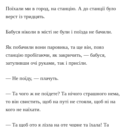
Поїхали ми в город, на станцію. А до станції було
верст із тридцять.
Бабуся ніколи в місті не були і поїзда не бачили.
Як побачили вони паровика, та ще він, повз
станцію пробігаючи, як закричить, — бабуся,
затуливши очі руками, так і присіли.
— Не поїду, — плачуть.
— Та чого ж не поїдете? Та нічого страшного нема,
то він свистить, щоб на путі не стояли, щоб ні на
кого не наїхати.
— Та щоб ото я лізла на оте чорне та їхала! Та