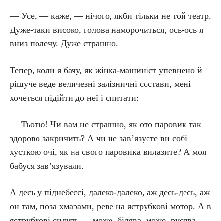
— Усе, — каже, — нічого, якби тільки не той театр.
Дуже-таки високо, голова наморочиться, ось-ось я
вниз полечу. Дуже страшно.
Тепер, коли я бачу, як жінка-машиніст упевнено й
рішуче веде величезні залізничні состави, мені
хочеться підійти до неї і спитати:
— Тьотю! Чи вам не страшно, як ото паровик так
здорово закричить? А чи не зав’язуєте ви собі
хусткою очі, як на свого паровика вилазите? А моя
бабуся зав’язували.
А десь у піднебессі, далеко-далеко, аж десь-десь, аж
он там, поза хмарами, реве на яструбкові мотор. А в
яструбкові сидить — може, білява, може, русява,