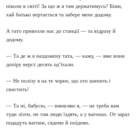
ніколи в світі! За що ж я там держатимусь? Біжи,
хай батько вертається та забере мене додому.
А тато привезли нас до станції — та відразу й
додому.
— Та де ж я наздожену тата, — кажу, — вже вони
допіру верст десять од’їхали.
— Не полізу я на те чорне, що ото шипить і
свистить!
— Та ні, бабусю, — вмовляю я, — не треба вам
туди лізти, не там люди їздять, а у вагонах. От зараз
подадуть вагони, сядемо й поїдемо.