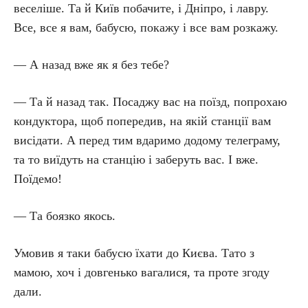
веселіше. Та й Київ побачите, і Дніпро, і лавру.
Все, все я вам, бабусю, покажу і все вам розкажу.
— А назад вже як я без тебе?
— Та й назад так. Посаджу вас на поїзд, попрохаю
кондуктора, щоб попередив, на якій станції вам
висідати. А перед тим вдаримо додому телеграму,
та то виїдуть на станцію і заберуть вас. І вже.
Поїдемо!
— Та боязко якось.
Умовив я таки бабусю їхати до Києва. Тато з
мамою, хоч і довгенько вагалися, та проте згоду
дали.