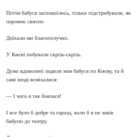
Потім бабуся заспокоїлись, тільки підстрибували, як
паровик свисне.
Доїхали ми благополучно.
У Києві побували скрізь-скрізь.
Дуже вдоволені ходили моя бабуся по Києву, та й
самі іноді всміхалися:
— І чого я так боялася!
І все було б добре та гаразд, коли б я не завів
бабусю до театру.