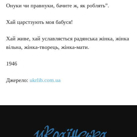
Онуки чи правнуки, бачите ж, як роблять”.
Хай царстзують моя бабуся!
Хай живе, хай уславляється радянська жінка, жінка
вільна, жінка-творець, жінка-мати.
1946
Джерело:
ukrlib.com.ua