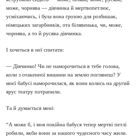
може, чорнява — дівчинка й мертвопетлює,
усміхаючись, і була вона грозою для розбишак,
німецьких загарбників, ота білявенька, чи, може,
чорнява, а то й русява дівчинка.
І хочеться в неї спитати:
— Дівчинко! Чи не наморочиться в тебе голова,
коли з отакенної вишини на землю поглянеш? У
моєї бабусі наморочилася, як вони колись на другий
ярус театру потрапили.
Та й думається мені:
“А може б, і моя покійна бабуся тепер мертві петлі
робили, якби вони за нашого чудесного часу жили.