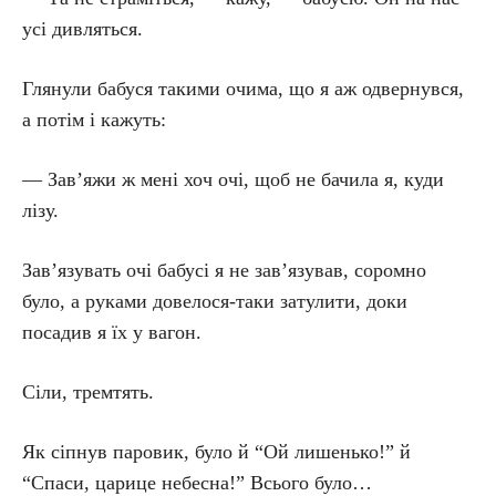
усі дивляться.
Глянули бабуся такими очима, що я аж одвернувся,
а потім і кажуть:
— Зав’яжи ж мені хоч очі, щоб не бачила я, куди
лізу.
Зав’язувать очі бабусі я не зав’язував, соромно
було, а руками довелося-таки затулити, доки
посадив я їх у вагон.
Сіли, тремтять.
Як сіпнув паровик, було й “Ой лишенько!” й
“Спаси, царице небесна!” Всього було…