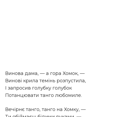
Винова дама, — а гора Хомок, —
Винові крила темінь розпустила,
І запросив голубку голубок
Потанцювати танго любомиле.
Вечірнє танго, танго на Хомку, —
Ти обіймаєш білими руками, —