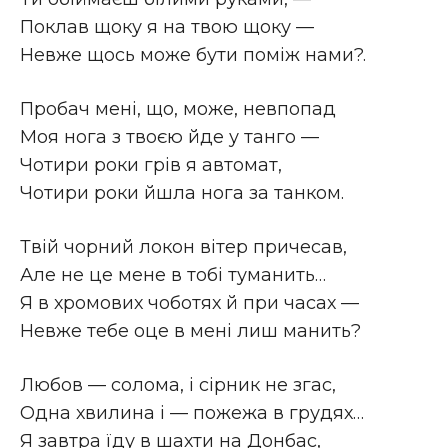
Поклав щоку я на твою щоку —
Невже щось може бути поміж нами?.
Пробач мені, що, може, невпопад
Моя нога з твоєю йде у танго —
Чотири роки грів я автомат,
Чотири роки йшла нога за танком.
Твій чорний локон вітер причесав,
Але не це мене в тобі туманить…
Я в хромових чоботях й при часах —
Невже тебе оце в мені лиш манить?
Любов — солома, і сірник не згас,
Одна хвилина і — пожежа в грудях…
Я завтра їду в шахти на Донбас,