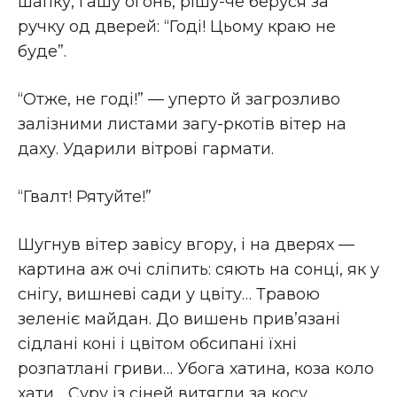
шапку, гашу огонь, рішу-че беруся за
ручку од дверей: “Годі! Цьому краю не
буде”.
“Отже, не годі!” — уперто й загрозливо
залізними листами загу-ркотів вітер на
даху. Ударили вітрові гармати.
“Гвалт! Рятуйте!”
Шугнув вітер завісу вгору, і на дверях —
картина аж очі сліпить: сяють на сонці, як у
снігу, вишневі сади у цвіту… Травою
зеленіє майдан. До вишень прив’язані
сідлані коні і цвітом обсипані їхні
розпатлані гриви… Убога хатина, коза коло
хати… Суру із сіней витягли за косу…