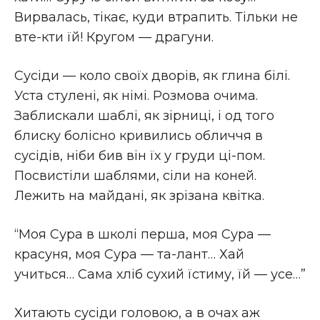
Вирвалась, тікає, куди втрапить. Тільки не
вте-кти їй! Кругом — драгуни.
Сусіди — коло своїх дворів, як глина білі.
Уста стулені, як німі. Розмова очима.
Заблискали шаблі, як зірниці, і од того
блиску болісно кривились обличчя в
сусідів, ніби бив він їх у груди ці-пом.
Посвистіли шаблями, сіли на коней.
Лежить на майдані, як зрізана квітка.
“Моя Сура в школі перша, моя Сура —
красуня, моя Сура — та-лант… Хай
учиться… Сама хліб сухий їстиму, їй — усе…”
Хитають сусіди головою, а в очах аж