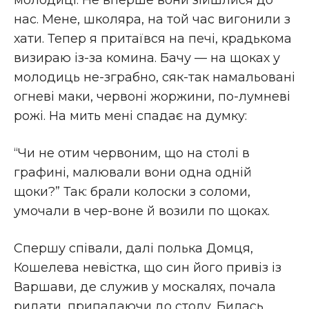
молодиці. Не вперше вони зійшлися до
нас. Мене, школяра, на той час вигонили з
хати. Тепер я притаївся на печі, крадькома
визираю із-за комина. Бачу — на щоках у
молодиць не-зграбно, сяк-так намальовані
огневі маки, червоні жоржини, по-лумневі
рожі. На мить мені спадає на думку:
“Чи не отим червоним, що на столі в
графині, малювали вони одна одній
щоки?” Так: брали колоски з соломи,
умочали в чер-воне й возили по щоках.
Спершу співали, далі полька Домця,
Кошелева невістка, що син його привіз із
Варшави, де служив у москалях, почала
ридати, припадаючи до столу. Билась,