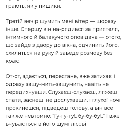
грають, як у пищики.
Третій вечір шумить мені вітер — щоразу
інше. Спершу він на-рядився за приятеля,
інтимного й балакучого оповідача — отого,
що зайде з двору до вікна, одчинить його,
схилиться на руку й заведе розмову без
краю.
От-от, здається, перестане, вже затихає, і
одразу зашу-мить-зашумить, навіть не
передихнувши. Слухаєш-слухаєш, ляжеш
спати, заснеш, не дослухавши, і глухої ночі
прокинешся, підведеш голову, а він все
так же невтомно: “Гу-гу-гу!.. бу-бу-бу!..” І вже
вчуваються в його шумі лісові