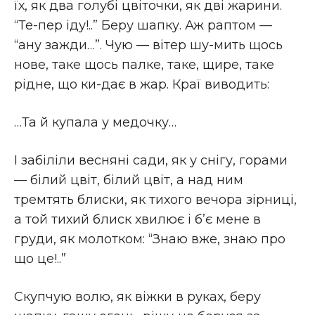
їх, як два голубі цвіточки, як дві жарини.
“Те-пер іду!..” Беру шапку. Аж раптом —
“ану зажди…”. Чую — вітер шу-мить щось
нове, таке щось палке, таке, щире, таке
рідне, що ки-дає в жар. Краї виводить:
…Та й купала у медочку…
І забіліли весняні сади, як у снігу, горами
— білий цвіт, білий цвіт, а над ним
тремтять блиски, як тихого вечора зірниці,
а той тихий блиск хвилює і б’є мене в
груди, як молотком: “Знаю вже, знаю про
що це!..”
Скупчую волю, як віжки в руках, беру