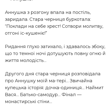
Аннушка з розгону впала на постіль,
заридала. Стара черниця буркотала:
“Поклади на себе хрест! Сотвори молитву,
отгоні іс-кушеніє!”
Ридання глухо затихало, і здавалось збоку,
що то темної ночі дотушують повну огню й
життя молодість…
Другого дня стара черниця розповідала
про Аннушку моїй ма-тері… Звичайна
купецька історія: дочка-одиниця… Наймит
Вася… Батько-самодур… Фінал —
монастирські стіни…