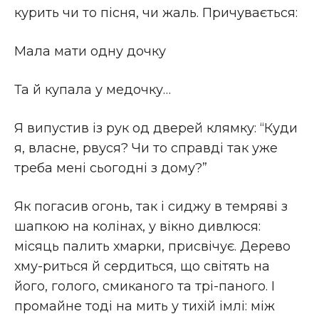
курить чи то пісня, чи жаль. Причувається:
Мала мати одну дочку
Та й купала у медочку…
Я випустив із рук од дверей клямку: “Куди
я, власне, рвуся? Чи то справді так уже
треба мені сьогодні з дому?”
Як погасив огонь, так і сиджу в темряві з
шапкою на колінах, у вікно дивлюся:
місяць палить хмарки, присвічує. Дерево
хму-риться й сердиться, що світять на
його, голого, смиканого та трі-паного. І
промайне тоді на мить у тихій імлі: між