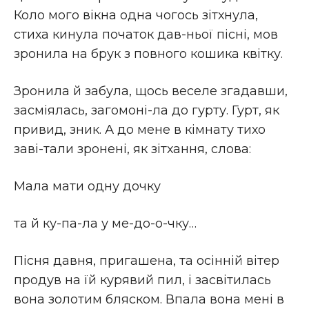
Коло мого вікна одна чогось зітхнула,
стиха кинула початок дав-ньої пісні, мов
зронила на брук з повного кошика квітку.
Зронила й забула, щось веселе згадавши,
засміялась, загомоні-ла до гурту. Гурт, як
привид, зник. А до мене в кімнату тихо
заві-тали зронені, як зітхання, слова:
Мала мати одну дочку
та й ку-па-ла у ме-до-о-чку…
Пісня давня, пригашена, та осінній вітер
продув на їй курявий пил, і засвітилась
вона золотим бляском. Впала вона мені в