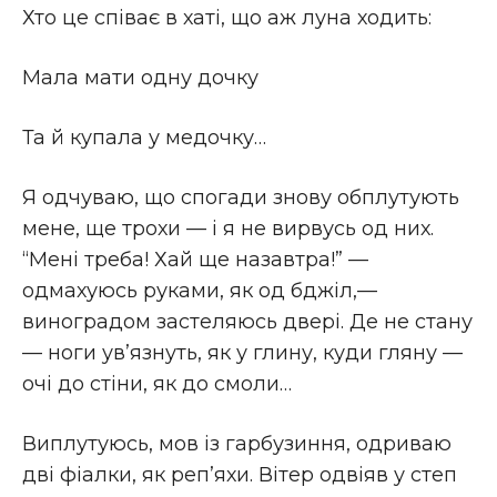
Хто це співає в хаті, що аж луна ходить:
Мала мати одну дочку
Та й купала у медочку…
Я одчуваю, що спогади знову обплутують
мене, ще трохи — і я не вирвусь од них.
“Мені треба! Хай ще назавтра!” —
одмахуюсь руками, як од бджіл,—
виноградом застеляюсь двері. Де не стану
— ноги ув’язнуть, як у глину, куди гляну —
очі до стіни, як до смоли…
Виплутуюсь, мов із гарбузиння, одриваю
дві фіалки, як реп’яхи. Вітер одвіяв у степ