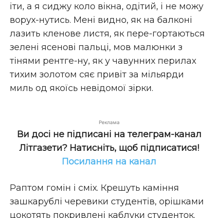
іти, а я сиджу коло вікна, одітий, і не можу
ворух-нутись. Мені видно, як на балконі
лазить кленове листя, як пере-гортаються
зелені ясенові пальці, мов малюнки з
тінями рентге-ну, як у чавунних перилах
тихим золотом сяє привіт за мільярди
миль од якоїсь невідомої зірки.
Реклама
Ви досі не підписані на телеграм-канал
Літгазети? Натисніть, щоб підписатися!
Посилання на канал
Раптом гомін і сміх. Крешуть каміння
зашкарублі черевики студентів, орішками
цокотять покривлені каблуки студенток.