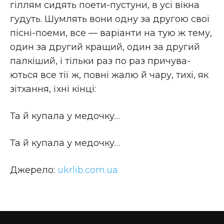
гіллям сидять поети-пустуни, в усі вікна
гудуть. Шумлять вони одну за другою свої
пісні-поеми, все — варіанти на тую ж тему,
один за другий кращий, один за другий
палкіший, і тільки раз по раз причува-
ються все тії ж, повні жалю й чару, тихі, як
зітхання, їхні кінці:
Та й купала у медочку…
Та й купала у медочку…
Джерело:
ukrlib.com.ua