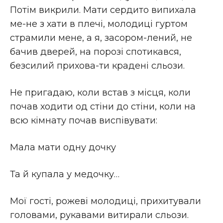
Потім викрили. Мати сердито випихала
ме-не з хати в плечі, молодиці гуртом
страмили мене, а я, засором-лений, не
бачив дверей, на порозі спотикався,
безсилий прихова-ти крадені сльози.
Не пригадаю, коли встав з місця, коли
почав ходити од стіни до стіни, коли на
всю кімнату почав виспівувати:
Мала мати одну дочку
Та й купала у медочку…
Мої гості, рожеві молодиці, прихитували
головами, рукавами витирали сльози.