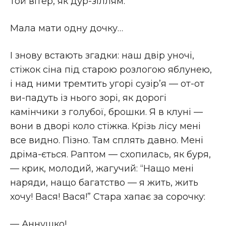
той вітер, як дур-зіллям.
Мала мати одну дочку…
І знову встають згадки: наш двір уночі,
стіжок сіна під старою розлогою яблунею,
і над ними тремтить угорі сузір’я — от-от
ви-падуть із нього зорі, як дорогі
камінчики з голубої, брошки. Я в клуні —
вони в дворі коло стіжка. Крізь лісу мені
все видно. Пізно. Там сплять давно. Мені
дріма-ється. Раптом — схопилась, як буря,
— крик, молодий, жагучий: “Нащо мені
наряди, нащо багатство — я жить, жить
хочу! Вася! Вася!” Стара хапає за сорочку:
— Аннушко!