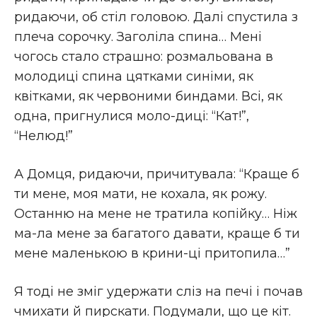
ридаючи, об стіл головою. Далі спустила з
плеча сорочку. Заголіла спина… Мені
чогось стало страшно: розмальована в
молодиці спина цятками синіми, як
квітками, як червоними биндами. Всі, як
одна, пригнулися моло-диці: “Кат!”,
“Нелюд!”
А Домця, ридаючи, причитувала: “Краще б
ти мене, моя мати, не кохала, як рожу.
Останню на мене не тратила копійку… Ніж
ма-ла мене за багатого давати, краще б ти
мене маленькою в крини-ці притопила…”
Я тоді не зміг удержати сліз на печі і почав
чмихати й пирскати. Подумали, що це кіт.