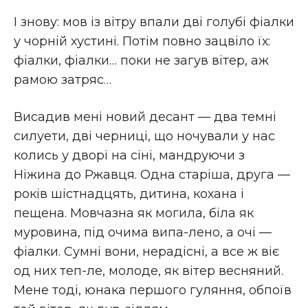
І знову: мов із вітру впали дві голубі фіалки
у чорній хустині. Потім повно зацвіло їх:
фіалки, фіалки… поки не загув вітер, аж
рамою затряс…
Висадив мені новий десант — два темні
силуети, дві черниці, що ночували у нас
колись у дворі на сіні, мандруючи з
Ніжина до Ржавця. Одна старіша, друга —
років шістнадцять, дитина, кохана і
пещена. Мовчазна як могила, біла як
муровина, під очима випа-лено, а очі —
фіалки. Сумні вони, нерадісні, а все ж віє
од них теп-ле, молоде, як вітер весняний.
Мене тоді, юнака першого гуляння, обпоїв