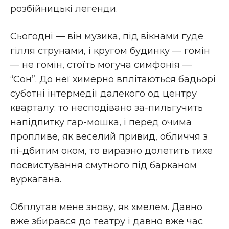
розбійницькі легенди.
Сьогодні — він музика, під вікнами гуде
гілля струнами, і кругом будинку — гомін
— не гомін, стоїть могуча симфонія —
“Сон”. До неї химерно вплітаються бадьорі
суботні інтермедії далекого од центру
кварталу: то несподівано за-пильгучить
напідпитку гар-мошка, і перед очима
пропливе, як веселий привид, обличчя з
пі-дбитим оком, то виразно долетить тихе
посвистування смутного під барканом
вуркагана.
Обплутав мене знову, як хмелем. Давно
вже збирався до театру і давно вже час