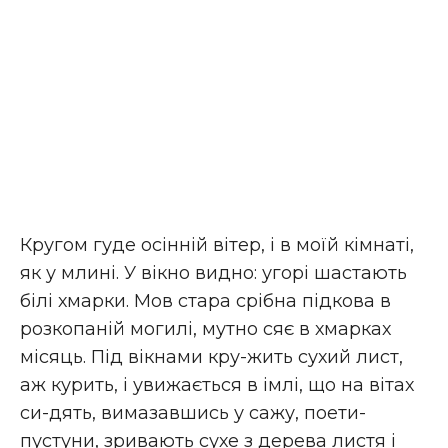
Кругом гуде осінній вітер, і в моїй кімнаті,
як у млині. У вікно видно: угорі шастають
білі хмарки. Мов стара срібна підкова в
розкопаній могилі, мутно сяє в хмарках
місяць. Під вікнами кру-жить сухий лист,
аж курить, і увижається в імлі, що на вітах
си-дять, вимазавшись у сажу, поети-
пустуни, зривають сухе з дерева листя і