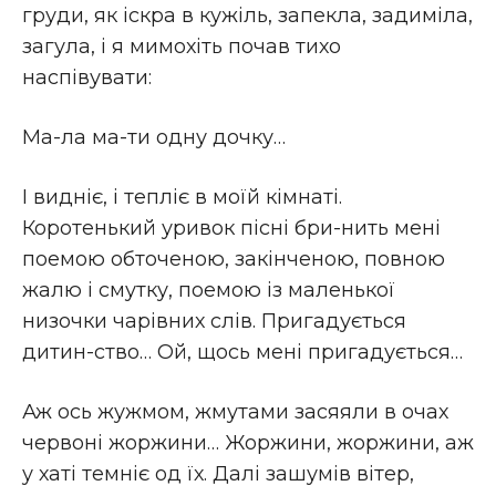
груди, як іскра в кужіль, запекла, задиміла,
загула, і я мимохіть почав тихо
наспівувати:
Ма-ла ма-ти одну дочку…
І видніє, і тепліє в моїй кімнаті.
Коротенький уривок пісні бри-нить мені
поемою обточеною, закінченою, повною
жалю і смутку, поемою із маленької
низочки чарівних слів. Пригадується
дитин-ство… Ой, щось мені пригадується…
Аж ось жужмом, жмутами засяяли в очах
червоні жоржини… Жоржини, жоржини, аж
у хаті темніє од їх. Далі зашумів вітер,