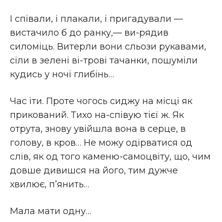
І співали, і плакали, і пригадували —
вистачило б до ранку,— ви-рядив
силоміць. Витерли вони сльози рукавами,
сіли в зелені ві-трові тачанки, пошуміли
кудись у ночі глибінь…
Час іти. Проте чогось сиджу на місці як
прикований. Тихо на-співую тієї ж. Як
отрута, знову увійшла вона в серце, в
голову, в кров… Не можу одірватися од
слів, як од того каменю-самоцвіту, що, чим
довше дивишся на його, тим дужче
хвилює, п’янить…
Мала мати одну…