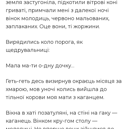
земля застугоніла, підкотили вітрові коні
гриваті, примчали мені з далекої ночі
вінок молодиць, червоно мальованих,
заплаканих. Оце вони, ті жоржини.
Вирядились коло порога, як
щедрувальниці:
Мала ма-ти о-дну дочку…
Геть-геть десь визирнув окраєць місяця за
хмарою, мов уночі колись вийшла до
тільної корови моя мати з каганцем.
Вікна в хаті позатуляні, на стіні на гаку —
каганець. Вінком кру-гом столу —