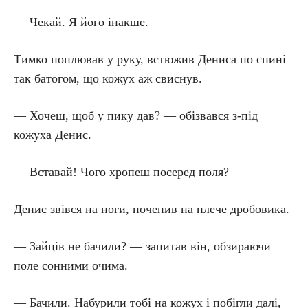
— Чекай. Я його інакше.
Тимко поплював у руку, встюжив Дениса по спині
так батогом, що кожух аж свиснув.
— Хочеш, щоб у пику дав? — обізвався з-під
кожуха Денис.
— Вставай! Чого хропеш посеред поля?
Денис звівся на ноги, почепив на плече дробовика.
— Зайців не бачили? — запитав він, обзираючи
поле сонними очима.
— Бачили. Набурили тобі на кожух і побігли далі,