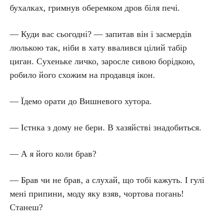
бухалках, гримнув оберемком дров біля печі.
— Куди вас сьогодні? — запитав він і засмердів
люлькою так, ніби в хату ввалився цілий табір
циган. Сухеньке личко, заросле сивою борідкою,
робило його схожим на продавця ікон.
— Їдемо орати до Вишневого хутора.
— Істнка з дому не бери. В хазяйстві знадобиться.
— А я його коли брав?
— Брав чи не брав, а слухай, що тобі кажуть. І гулі
мені припини, моду яку взяв, чортова погань!
Станеш?