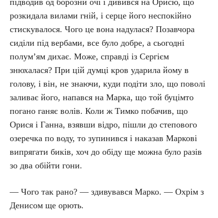
підводив од борозни очі і дивився на Орисю, що
розкидала вилами гній, і серце його неспокійно
стискувалося. Чого це вона надулася? Позавчора
сиділи під вербами, все було добре, а сьогодні
полум’ям дихає. Може, справді із Сергієм
знюхалася? При цій думці кров ударила йому в
голову, і він, не знаючи, куди подіти зло, що поволі
заливає його, напався на Марка, що той буцімто
погано ганяє волів. Коли ж Тимко побачив, що
Орися і Ганна, взявши відро, пішли до степового
озеречка по воду, то зупинився і наказав Маркові
випрягати биків, хоч до обіду ще можна було разів
зо два обійти гони.
— Чого так рано? — здивувався Марко. — Охрім з
Денисом ще орють.