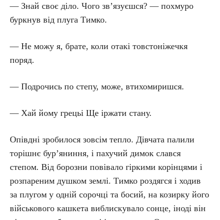
— Знай своє діло. Чого зв’язуєшся? — похмуро
буркнув від плуга Тимко.
— Не можу я, брате, коли отакі товстоніжечкя
поряд.
— Подрочись по степу, може, втихомиришся.
— Хай йому грецьі Ще іржати стану.
Опівдні зробилося зовсім тепло. Дівчата палили
торішнє бур’яниння, і пахучий димок слався
степом. Від борозни повівало гіркими корінцями і
розпареним душком землі. Тимко роздягся і ходив
за плугом у одній сорочці та босий, на козирку його
військового кашкета виблискувало сонце, іноді він