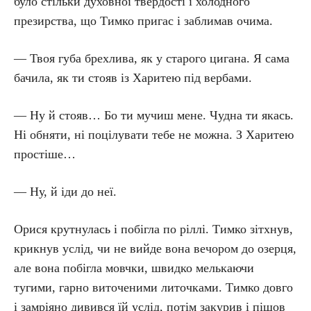
було стільки духовної твердості і холодного
презирства, що Тимко пригас і заблимав очима.
— Твоя губа брехлива, як у старого цигана. Я сама
бачила, як ти стояв із Харитею під вербами.
— Ну й стояв… Бо ти мучиш мене. Чудна ти якась.
Ні обняти, ні поцілувати тебе не можна. З Харитею
простіше…
— Ну, й іди до неї.
Орися крутнулась і побігла по ріллі. Тимко зітхнув,
крикнув услід, чи не вийде вона вечором до озерця,
але вона побігла мовчки, швидко мелькаючи
тугими, гарно виточеними литочками. Тимко довго
і замріяно дивився їй услід, потім закурив і пішов