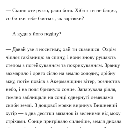
— Скинь оте руззо, ради бога. Хіба з ти не бацис,
со бицки тебе бояться, як зарізяки?
— А куди я його подіну?
— Давай узе я носитиму, хай ти сказишся! Охрім
чіпляє гаківницю за спину, і вони знову рушають
степом з погейкуванням та покрикуванням. Зранку
захмарило і довго сіяло на землю холодну, дрібну
мжу, потім повіяв з Акерманщини вітер, розчистив
небо, і на поля бризнуло сонце. Запарувала рілля,
тьмяно заблищали на сонці одвернуті лемешами
скиби землі. З дощової мряки виринув Вишневий
хутір — з два десятки мазанок із зеленими від моху
стріхами. Сонце пригрівало сильніше, земля дихала