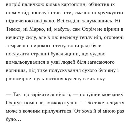
вигріб паличкою кілька картоплин, обчистив їх
ножем від попелу і став Їсти, смачно похрумкуючи
підпеченою шкіркою. Всі сиділи задумавшись. Ні
Тимко, ні Марко, ні, мабуть, сам Охрім не вірили в
нечисту силу, але в цю весняну теплу ніч, огорнені
темрявою широкого степу, вони раді були
послухати страшні бувальщини, що чудово
вимальовувалися в уяві людей біля загасаючого
вогнища, під тихе полускування сухого бур’яну і
рівномірне шуль-потіння кулешу в казанку.
— Так що зарікатися нічого, — порушив мовчанку
Охрім і помішав ложкою куліш. — Бо таке нещастя
може з кожним прилучитися. От хоча й зі мною раз
було…