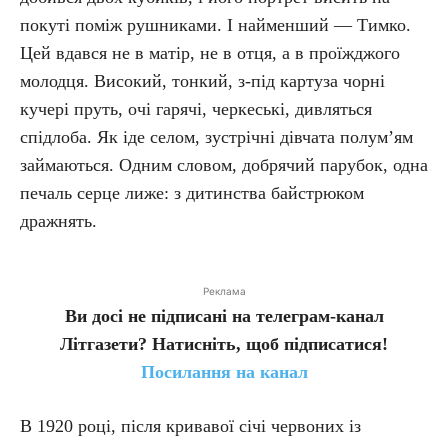
покуті поміж рушниками. І найменший — Тимко.
Цей вдався не в матір, не в отця, а в проїжджого
молодця. Високий, тонкий, з-під картуза чорні
кучері пруть, очі гарячі, черкеські, дивляться
спідлоба. Як іде селом, зустрічні дівчата полум’ям
займаються. Одним словом, добрячий парубок, одна
печаль серце лиже: з дитинства байстрюком
дражнять.
Реклама
Ви досі не підписані на телеграм-канал
Літгазети? Натисніть, щоб підписатися!
Посилання на канал
В 1920 році, після кривавої січі червоних із