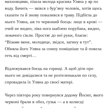
махновцями, пішла молода красива Уляна у яр по
воду. Бачить — звівся з бур’яну чоловік, хотів щось
сказати та й знову повалився в траву. Підбігла до
нього Уляна, аж то червоний боєць: лице в крові —
очей не видно, ліва нога шаблею порубана, видно,
лежачого сікли. Простяг до неї руки, благає:
“Візьми мене, молодице, звідси, загину я тут”.
Обняла його Уляна за спину поміцніше та й повела
геть від смерті…
Відлежувався боєць на горищі. А щоб діти про
нього не довідалися та не розтеленькали по селу,
спровадила їх Уляна до своєї матері.
Через півтора року повернувся додому Йосип, якого
червоні брали в обоз, гульк — а в колисці