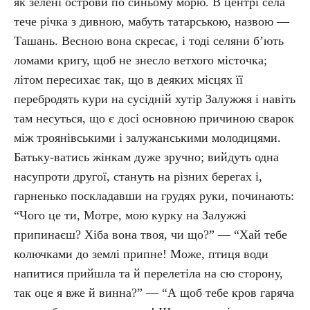
як зелені острови по синьому морю. В центрі села
тече річка з дивною, мабуть татарською, назвою —
Ташань. Весною вона скресає, і тоді селяни б’ють
ломами кригу, щоб не знесло ветхого місточка;
літом пересихає так, що в деяких місцях її
перебродять кури на сусідній хутір Залужжя і навіть
там несуться, що є досі основною причиною сварок
між троянівськими і залужанськими молодицями.
Батьку-ватись жінкам дуже зручно; вийдуть одна
насупроти другої, стануть на різних берегах і,
гарненько поскладавши на грудях руки, починають:
“Чого це ти, Мотре, мою курку на Залужжі
припинаєш? Хіба вона твоя, чи що?” — “Хай тебе
колючками до землі припне! Може, птиця води
напитися прийшла та й перелетіла на сю сторону,
так оце я вже й винна?” — “А щоб тебе кров гаряча