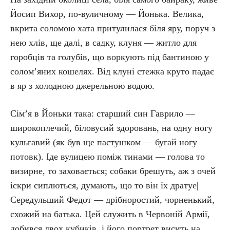
Йосип Вихор, по-вуличному — Йонька. Велика,
вкрита соломою хата притулилася біля яру, поруч з
нею хлів, ще далі, в садку, клуня — житло для
горобців та голубів, що воркують під бантиною у
солом’яних кошелях. Від клуні стежка круто падає
в яр з холодною джерельною водою.
Сім’я в Йоньки така: старший син Гаврило —
широкоплечий, біловусий здоровань, на одну ногу
кульгавий (як був ще пастушком — бугай ногу
потовк). Іде вулицею поміж тинами — голова то
визирне, то заховається; собаки брешуть, аж з очей
іскри сиплються, думають, що то він їх дратуе|
Середульший Федот — дрібноростий, чорненький,
схожий на батька. Цей служить в Червоній Армії,
добився двох кубиків, і його портрет висить на