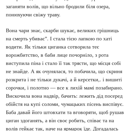
заганяти волів, що вільно бродили біля озера,
понюхуючи свіжу траву.
Вона чари знає, скарби шукає, великих грішниць
на смерть убиває”. І стала тією лапкою по хаті
водити. Як тільки циганка сотворила теє
ворожбитство, в баби лице почорніло, з рота
виступила піна і стало її так трясти, що місця собі
не знайде. А як очунялася, то побачила, що скриня
розкрита і не тільки дукачі, а й керсетки,. і вишиті
сорочки, і полотно — все к лихій мамі позабирано.
Вискочила вона надвір, бачить: лежить дід посеред
обійстя на купі соломи, чумацьких пісень виспівує.
Баба давай його штовхати та вговоряти, щоб рушав
циган здоганять, а він своє робить, співає та на
волів гейкає так, наче на ярмарок їде. Догадалась