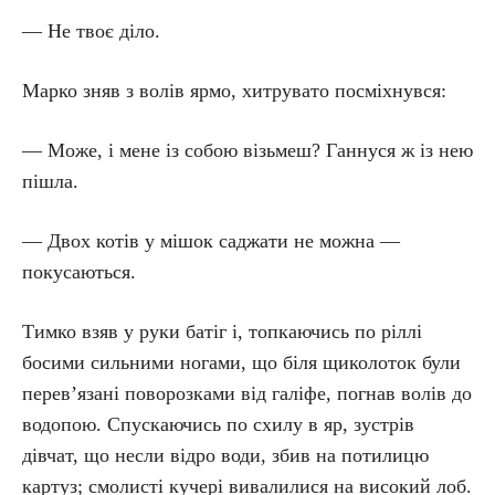
— Не твоє діло.
Марко зняв з волів ярмо, хитрувато посміхнувся:
— Може, і мене із собою візьмеш? Ганнуся ж із нею
пішла.
— Двох котів у мішок саджати не можна —
покусаються.
Тимко взяв у руки батіг і, топкаючись по ріллі
босими сильними ногами, що біля щиколоток були
перев’язані поворозками від галіфе, погнав волів до
водопою. Спускаючись по схилу в яр, зустрів
дівчат, що несли відро води, збив на потилицю
картуз; смолисті кучері вивалилися на високий лоб.