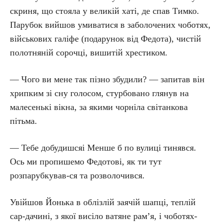
скриня, що стояла у великій хаті, де спав Тимко.
Парубок вийшов умиватися в заболочених чоботях,
військових галіфе (подарунок від Федота), чистій
полотняній сорочці, вишитій хрестиком.
— Чого ви мене так пізно збудили? — запитав він
хрипким зі сну голосом, стурбовано глянув на
малесенькі вікна, за якими чорніла світанкова
пітьма.
— Тебе добудишсяі Менше б по вулиці тинявся.
Ось ми пропишемо Федотові, як ти тут
розпарубкував-ся та розволочився.
Увійшов Йонька в облізлій заячій шапці, теплій
сар-дачині, з якої висіло ватяне рам’я, і чоботях-