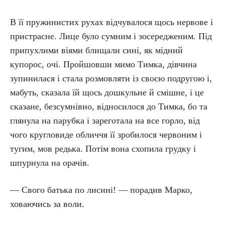
В її пружинистих рухах відчувалося щось нервове і
пристрасне. Лице було сумним і зосередженим. Під
припухлими віями блищали сині, як мідний
купорос, очі. Пройшовши мимо Тимка, дівчина
зупинилася і стала розмовляти із своєю подругою і,
мабуть, сказала їй щось дошкульне й смішне, і це
сказане, безсумнівно, відносилося до Тимка, бо та
глянула на парубка і зареготала на все горло, від
чого кругловиде обличчя її зробилося червоним і
тугим, мов редька. Потім вона схопила грудку і
шпурнула на орачів.
— Свого батька по лисині! — порадив Марко,
ховаючись за воли.