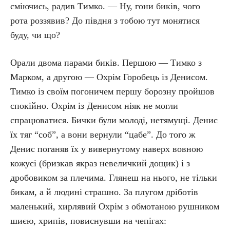
сміючись, радив Тимко. — Ну, гони биків, чого
рота роззявив? До півдня з тобою тут монятися
буду, чи що?
Орали двома парами биків. Першою — Тимко з
Марком, а другою — Охрім Горобець із Денисом.
Тимко із своїм погоничем першу борозну пройшов
спокійно. Охрім із Денисом ніяк не могли
спрацюватися. Бички були молоді, нетямущі. Денис
їх тяг “соб”, а вони вернули “цабе”. До того ж
Денис поганяв їх у вивернутому наверх вовною
кожусі (бризкав якраз невеличкий дощик) і з
дробовиком за плечима. Глянеш на нього, не тільки
бикам, а й людині страшно. За плугом дріботів
маленький, хирлявий Охрім з обмотаною рушником
шиєю, хрипів, повиснувши на чепігах: