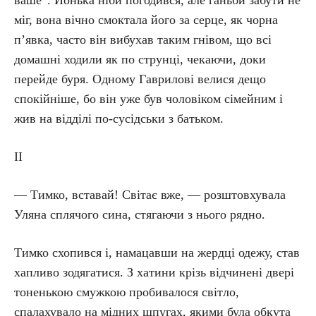
ваше”. Йонька ніби погодився, але ганьби забути не
міг, вона вічно смоктала його за серце, як чорна
п’явка, часто він вибухав таким гнівом, що всі
домашні ходили як по струнці, чекаючи, доки
перейде буря. Одному Гаврилові велися дещо
спокійніше, бо він уже був чоловіком сімейним і
жив на відділі по-сусідськи з батьком.
ІІ
— Тимко, вставай! Світає вже, — розштовхувала
Уляна сплячого сина, стягаючи з нього рядно.
Тимко схопився і, намацавши на жердці одежу, став
хапливо зодягатися. З хатини крізь відчинені двері
тоненькою смужкою пробивалося світло,
спалахувало на мідних шпугах, якими була обкута