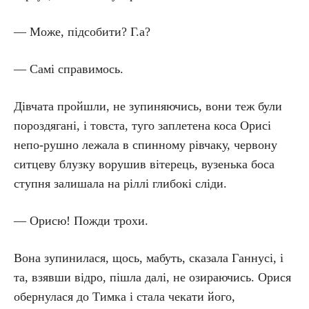
— Може, підсобити? Г.а?
— Самі справимось.
Дівчата пройшли, не зупиняючись, вони теж були
пороздягані, і товста, туго заплетена коса Орисі
непо-рушно лежала в спинному рівчаку, червону
ситцеву блузку ворушив вітерець, вузенька боса
ступня залишала на ріллі глибокі сліди.
— Орисю! Пожди трохи.
Вона зупинилася, щось, мабуть, сказала Ганнусі, і
та, взявши відро, пішла далі, не озираючись. Орися
обернулася до Тимка і стала чекати його,