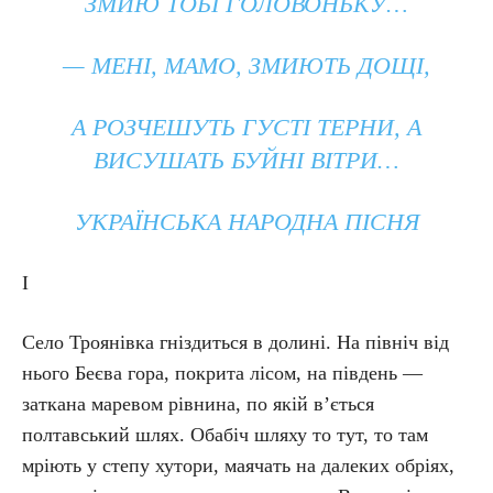
ЗМИЮ ТОБІ ГОЛОВОНЬКУ…
— МЕНІ, МАМО, ЗМИЮТЬ ДОЩІ,
А РОЗЧЕШУТЬ ГУСТІ ТЕРНИ, А
ВИСУШАТЬ БУЙНІ ВІТРИ…
УКРАЇНСЬКА НАРОДНА ПІСНЯ
І
Село Троянівка гніздиться в долині. На північ від
нього Беєва гора, покрита лісом, на південь —
заткана маревом рівнина, по якій в’ється
полтавський шлях. Обабіч шляху то тут, то там
мріють у степу хутори, маячать на далеких обріях,