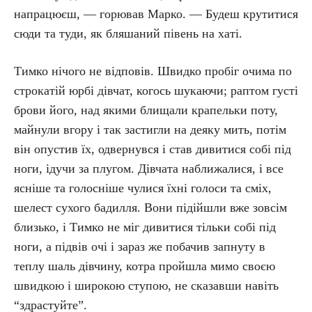
напрацюєш, — горював Марко. — Будеш крутитися
сюди та туди, як бляшаний півень на хаті.
Тимко нічого не відповів. Швидко пробіг очима по
строкатій юрбі дівчат, когось шукаючи; раптом густі
брови його, над якими блищали крапельки поту,
майнули вгору і так застигли на деяку мить, потім
він опустив їх, одвернувся і став дивитися собі під
ноги, ідучи за плугом. Дівчата наближалися, і все
ясніше та голосніше чулися їхні голоси та сміх,
шелест сухого бадилля. Вони підійшли вже зовсім
близько, і Тимко не міг дивитися тільки собі під
ноги, а підвів очі і зараз же побачив запнуту в
теплу шаль дівчину, котра пройшла мимо своєю
швидкою і широкою ступою, не сказавши навіть
“здрастуйте”.