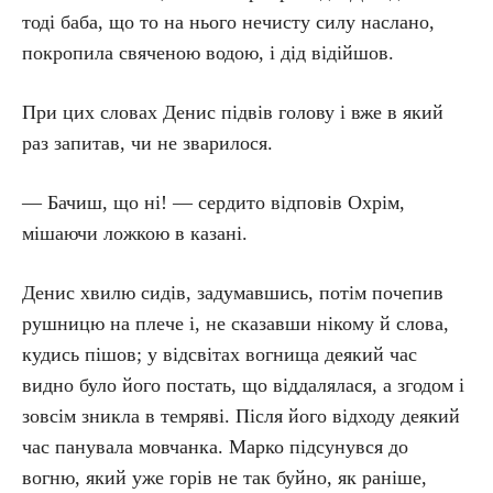
тоді баба, що то на нього нечисту силу наслано,
покропила свяченою водою, і дід відійшов.
При цих словах Денис підвів голову і вже в який
раз запитав, чи не зварилося.
— Бачиш, що ні! — сердито відповів Охрім,
мішаючи ложкою в казані.
Денис хвилю сидів, задумавшись, потім почепив
рушницю на плече і, не сказавши нікому й слова,
кудись пішов; у відсвітах вогнища деякий час
видно було його постать, що віддалялася, а згодом і
зовсім зникла в темряві. Після його відходу деякий
час панувала мовчанка. Марко підсунувся до
вогню, який уже горів не так буйно, як раніше,