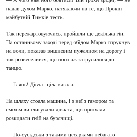
— А чого нам його боятися? Він трохи зрідні, — не
падав духом Марко, натякаючи на те, що Прокіп —
майбутній Тимків тесть.
Так пережартовуючись, пройшли ще декілька гін.
На останньому заході перед обідом Марко тпрукнув
на воли, показав вишневим пужалном на дорогу і
так розвеселився, що ноги аж затрусилися до
танцю.
— Глянь! Дівчат ціла кагала.
На шляху стояла машина, і з неї з гамором та
сміхом виплигували дівчата, що приїхали
розкидати гній на бурячищі.
— По-сусідськи з такими цесарками небагато