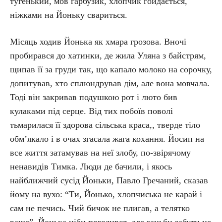
тугенький, мов гарбузик, хлопчик гойдається,
ніжками на Йоньку свариться.
Місяць ходив Йонька як хмара грозова. Вночі
пробирався до хатинки, де жила Уляна з байстрям,
щипав її за груди так, що капало молоко на сорочку,
допитував, хто сплюндрував дім, але вона мовчала.
Тоді він закривав подушкою рот і люто бив
кулаками під серце. Від тих побоїв поволі
тьмарилася її здорова сільська краса,, тверде тіло
обм’якало і в очах згасала жага кохання. Йосип на
все життя затамував на неї злобу, по-звірячому
ненавидів Тимка. Люди де бачили, і якось
найближчий сусід Йоньки, Павло Гречаний, сказав
йому на вухо: “Ти, Йонько, хлопчиська не карай і
сам не печись. Чий бичок не плигав, а телятко