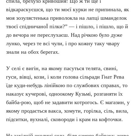
спила, брехухо кривошия! Що ж ти ще і
відкараскуєшся, що ти моєї курки не припинала, як
моя зозулястенька приволокла на лапці шманделок
твоєї спідничаноЇ пілки?” — і пішло, і пішло, що й
до вечора не переслухаєш. Над річкою було дуже
лунко, через те всі чули, і про кожну таку чвару
знали на обох берегах.
У селі є вигін, на якому пасуться телята, свині,
гуси, вівці, кози, і коли голова сільради Гнат Рева
їде куди-небудь лінійкою по службових справах, то
наказує кучерові, одноокому Кузьмі, розганяти їх
байба-рою, щоб не задавити котрогось. Є магазин, у
якому продається вакса, хомути, горілка, сіль, вила,
підситки, вухналі, сковороди і крам на кофточки.
На західній околиці села, біля самого байраку, живе