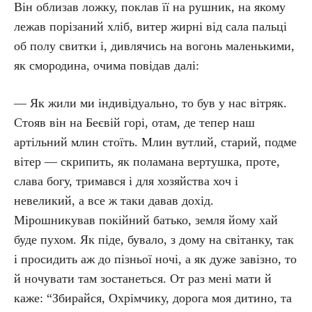
Він облизав ложку, поклав її на рушник, на якому
лежав порізаний хліб, витер жирні від сала пальці
об полу свитки і, дивлячись на вогонь маленькими,
як смородина, очима повідав далі:
— Як жили ми індивідуально, то був у нас вітряк.
Стояв він на Беєвій горі, отам, де тепер наш
артільний млин стоїть. Млин вутлий, старий, подме
вітер — скрипить, як поламана вертушка, проте,
слава богу, тримався і для хозяйства хоч і
невеликий, а все ж таки давав дохід.
Мірошникував покійний батько, земля йому хай
буде пухом. Як піде, бувало, з дому на світанку, так
і просидить аж до пізньої ночі, а як дуже завізно, то
й ночувати там зостанеться. От раз мені мати й
каже: “Збирайся, Охрімчику, дорога моя дитино, та