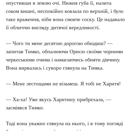
опустивши в землю очі. Нижня губа її, налита
соком вишні, неспокійно ковзала по верхній, і було
таке враження, ніби вона смокче соску. Це надавало
її обличчю вигляду дитячої вередливості.
— Чого ти мене десятою дорогою обходиш? —
запитав Тимко, обпалюючи Орисю своїми чорними
черкеськими очима і намагаючись обняти дівчину.
Вона вирвалась і суворо глянула на Тимка.
— Мене лестощами не візьмеш. Я тобі не Харитя!
— Ха-ха! Уже якусь Харитину прибрехала, —
засміявся Тимко.
Тоді вона уважно глянула на нього, і в тому погляді