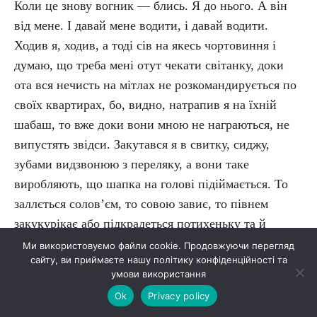
Коли це знову вогник — блись. Я до нього. А він
від мене. І давай мене водити, і давай водити.
Ходив я, ходив, а тоді сів на якесь чортовиння і
думаю, що треба мені отут чекати світанку, доки
ота вся нечисть на мітлах не розкомандирується по
своїх квартирах, бо, видно, натрапив я на їхній
шабаш, то вже доки вони мною не награються, не
випустять звідси. Закутався я в свитку, сиджу,
зубами видзвонюю з переляку, а вони таке
виробляють, що шапка на голові підіймається. То
заллється солов’єм, то совою завиє, то півнем
закукурікає або підкрадеться потихеньку та й
смикає за свитку. Або оце зіб’є з мене шапку, а тоді
Ми використовуємо файли cookie. Продовжуючи перегляд
сайту, ви приймаєте нашу політику конфіденційності та
ходить і ходить побіля мене, як кіт або собака.
умови використання
Ходило, ходило та й напустило на мене чари, що я
Ok
Privacy policy
заснув. Уранці прокинувся — і що б же ти думав?