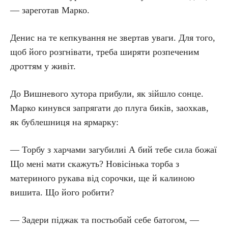
— зареготав Марко.
Денис на те кепкування не звертав уваги. Для того,
щоб його розгнівати, треба ширяти розпеченим
дроттям у живіт.
До Вишневого хутора прибули, як зійшло сонце.
Марко кинувся запрягати до плуга биків, заохкав,
як бублешниця на ярмарку:
— Торбу з харчами загубилиі А бий тебе сила божаї
Що мені мати скажуть? Новісінька торба з
материного рукава від сорочки, ще й калиною
вишита. Що його робити?
— Задери піджак та постьобай себе батогом, —