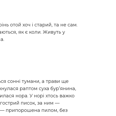
нь отой хоч і старий, та не сам.
аються, як є коли. Живуть у
а.
ься сонні тумани, а трави ще
хнулася раптом суха бур’янина,
билася нора. У норі хтось важко
 гострий писок, за ним —
а — припорошена пилом, без