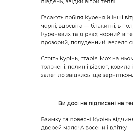
південь, звідки вітри теплі.
Гасають побіля Куреня й інші вітр
чорні; вдосвіта — блакитні; в п
Куреневих та дірках; чорний віте
прозорий, полуденний, весело св
Стоїть Курінь, старіє. Мох на нь
толочені: полин і вівсюг, ковил
залетіло звідкись іще зернятком
Ви досі не підписані на т
Взимку та повесні Курінь відчинен
дверей мало! А восени і влітку — 