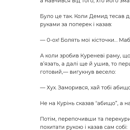
а навчився від того, хто його з
Було це так. Коли Демид тесав д
руками за поперек і казав:
— 0-ох! Болять мої кісточки… Маб
А коли зробив Куреневі раму, що
в’язать, а далі ще й ушив, то пе
готовий,— вигукнув весело:
— Хух. Заморився, хай тобі абищо
Не на Курінь сказав “абищо”, а н
Потім, перепочивши та перекури
похитати рукою і казав сам собі: