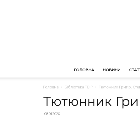
ГОЛОВНА
НОВИНИ
СТАТТ
Головна
Бібліотека ТВІР
Тютюнник Григір. Степ
Тютюнник Григі
08.01.2020