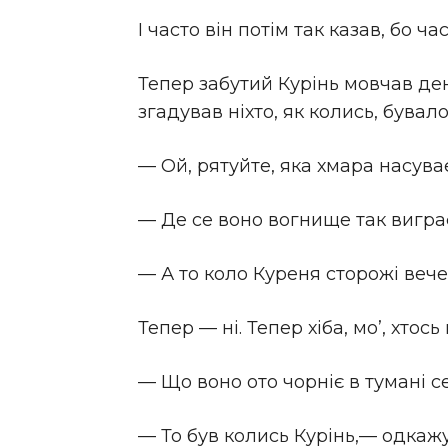
І часто він потім так казав, бо 
Тепер забутий Курінь мовчав день 
згадував ніхто, як колись, бувало
— Ой, рятуйте, яка хмара насуває
— Де се воно вогнище так вигра
— А то коло Куреня сторожі вече
Тепер — ні. Тепер хіба, мо’, хто
— Що воно ото чорніє в тумані 
— То був колись Курінь,— одкажу