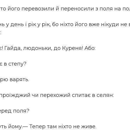
часто його перевозили й переносили з поля на п
у день і рік у рік, бо ніхто його вже нікуди не 
:
! Гайда, людоньки, до Куреня! Або:
є в степу?
рю варять.
сь проїжджий чи перехожий спитає в селян:
серед поля?
ть йому.— Тепер там ніхто не живе.