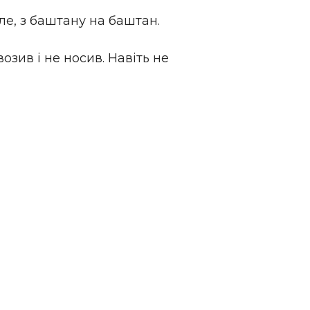
оле, з баштану на баштан.
возив і не носив. Навіть не