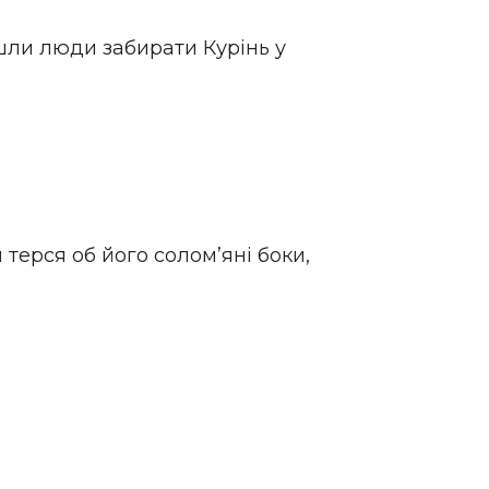
йшли люди забирати Курінь у
терся об його солом’яні боки,