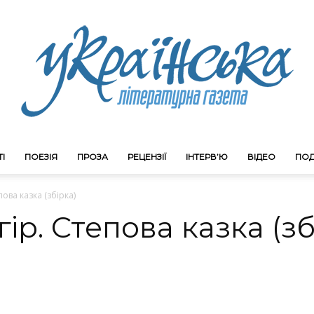
І
ПОЕЗІЯ
ПРОЗА
РЕЦЕНЗІЇ
ІНТЕРВ’Ю
ВІДЕО
ПОД
Litgazeta.com.ua
ова казка (збірка)
р. Степова казка (зб