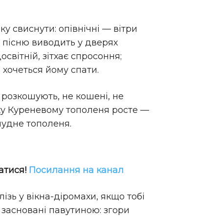
чку свиснути: опівнічні — вітри
ю пісню виводить у дверях
освітній, зітхає спросоння;
 хочеться йому спати.
а розкошують, не кошені, не
рху Куреневому тополеня росте —
лудне тополеня.
атися!
Посилання на канал
лізь у вікна-діромахи, якщо тобі
ла засновані павутиною: згори