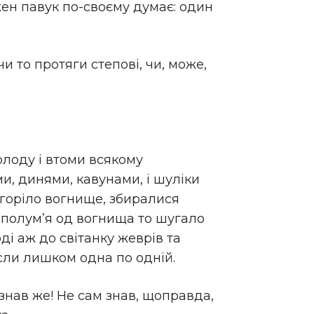
жен павук по-своєму думає: один
и то протяги степові, чи, може,
холоду і втоми всякому
ми, динями, кавунами, і шуліки
горіло вогнище, збиралися
ки полум’я од вогнища то шугало
ді аж до світанку жеврів та
сли лишком одна по одній.
знав же! Не сам знав, щоправда,