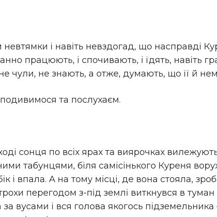
 невтямки і навіть невздогад, що насправді Курі
анно працюють, і спочивають, і їдять, навіть гр
не чули, не знають, а отже, думають, що її й нем
 подивимося та послухаєм.
сході сонця по всіх ярах та виярочках вилежуют
ними табунцями, біля самісінького Куреня вору
ік і впала. А на тому місці, де вона стояла, зро
 трохи перегодом з-під землі виткнувся в туман
а за вусами і вся голова якогось підземельник