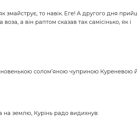
к змайструє, то навік. Еге! А другого дня при
воза, а він раптом сказав так самісінько, як і
ся новенькою солом’яною чуприною Куреневою й 
а на землю, Курінь радо видихнув: