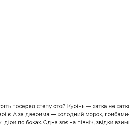
оїть посеред степу отой Курінь — хатка не хатка, 
вері є. А за дверима — холодний морок, грибам
 діри по боках. Одна зяє на північ, звідки взим