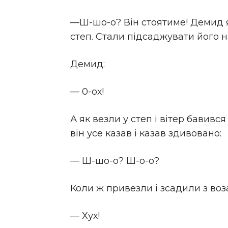
—Ш-шо-о? Він стоятиме! Демид я
степ. Стали підсаджувати його на 
Демид:
— 0-ох!
А як везли у степ і вітер бавив
він усе казав і казав здивовано:
— Ш-шо-о? Ш-о-о?
Коли ж привезли і зсадили з воз
— Хух!