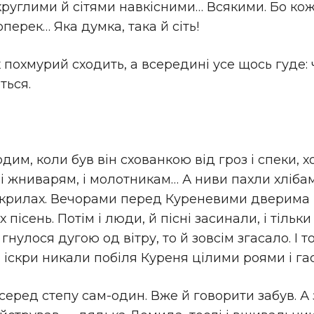
 круглими й сітями навкісними… Всякими. Бо ко
перек… Яка думка, така й сіть!
похмурий сходить, а всередині усе щось гуде: ч
ться.
одим, коли був він схованкою від гроз і спеки, 
, і жниварям, і молотникам… А ниви пахли хліба
а крилах. Вечорами перед Куреневими дверима 
пісень. Потім і люди, й пісні засинали, і тіль
улося дугою од вітру, то й зовсім згасало. І то
 іскри никали побіля Куреня цілими роями і га
еред степу сам-один. Вже й говорити забув. А 