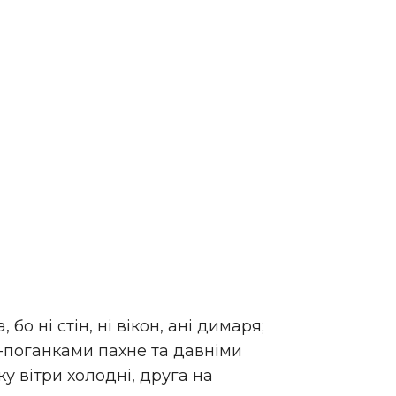
бо ні стін, ні вікон, ані димаря;
и-поганками пахне та давніми
ку вітри холодні, друга на