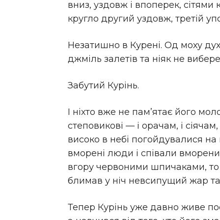
вниз, уздовж і впоперек, сітями
кругло другий уздовж, третій упо
Незатишно в Курені. Од моху дух 
джміль залетів та ніяк не вибере
Забутий Курінь.
І ніхто вже не пам’ятає його мол
степовикові — і орачам, і сіячам
високо в небі погойдувалися н
вморені люди і співали вморених 
вгору червоними шпичаками, то гн
блимав у ніч невсипущий жар та
Тепер Курінь уже давно живе пос