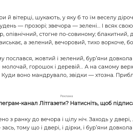
и й вітерці, шукають, у яку б то їм веселу діро
олудень — прозорі; звечора — зелені… І всяк сво
р, опівнічний, стогне по-совиному; блакитний, д
иськає, а зелений, вечоровий, тихо воркоче, бо
ому послався, жовтий і зелений, бур’яни довкол
а і молочай, горошок і деревій… А на самому ве
. Куди воно мандрувало, звідки — хтозна. Приб
Реклама
елеграм-канал Літгазети? Натисніть, щоб підпис
о з ранку до вечора і цілу ніч. Заходь у двері, 
зась, тому що і двері, і дірки, і бур’яни довко