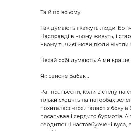
Та й по всьому.
Так думають і кажуть люди. Бо їм
Насправді в ньому живуть, і стар
ньому ті, чиєї мови люди ніколи 
Нехай собі думають. А ми краще
Як свисне Бабак…
Ранньої весни, коли в степу на 
тільки сходять на пагорбах зеле
похиталася-похиталася з боку в б
посапував і сердито бурмотів. А
сердитющі настовбурчені вуса, 