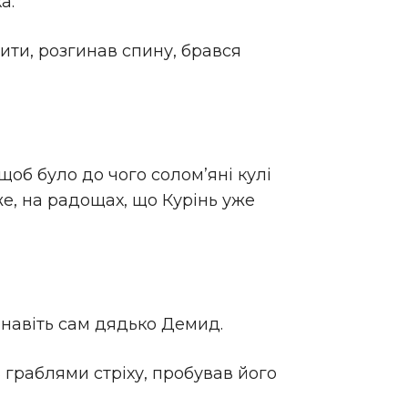
а.
чити, розгинав спину, брався
щоб було до чого солом’яні кулі
оже, на радощах, що Курінь уже
, навіть сам дядько Демид.
граблями стріху, пробував його