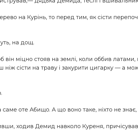
майстрував,— дядька Демида, теслі і вшивальник
ерево на Курінь, то перед тим, як сісти перепо
уть, на дощ.
б він міцно стояв на землі, коли оббив латами, 
рш ніж сісти на траву і закурити цигарку — а м
.
а саме оте Абищо. А що воно таке, ніхто не знає
вши, ходив Демид навколо Куреня, причісував 