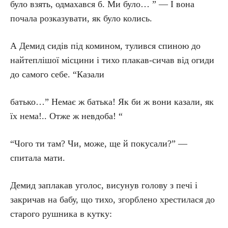
було взять, одмахався б. Ми було… ” — І вона
почала розказувати, як було колись.
А Демид сидів під комином, тулився спиною до
найтеплішої місцини і тихо плакав-сичав від огиди
до самого себе. “Казали
батько…” Немає ж батька! Як би ж вони казали, як
їх нема!.. Отже ж невдоба! “
“Чого ти там? Чи, може, ще й покусали?” —
спитала мати.
Демид заплакав уголос, висунув голову з печі і
закричав на бабу, що тихо, згорблено хрестилася до
старого рушника в кутку: