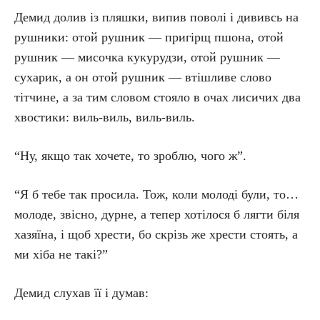
Демид долив із пляшки, випив поволі і дививсь на
рушники: отой рушник — пригірщ пшона, отой
рушник — мисочка кукурудзи, отой рушник —
сухарик, а он отой рушник — втішливе слово
тітчине, а за тим словом стояло в очах лисичих два
хвостики: виль-виль, виль-виль.
“Ну, якщо так хочете, то зроблю, чого ж”.
“Я б тебе так просила. Тож, коли молоді були, то…
молоде, звісно, дурне, а тепер хотілося б лягти біля
хазяїна, і щоб хрести, бо скрізь же хрести стоять, а
ми хіба не такі?”
Демид слухав її і думав: