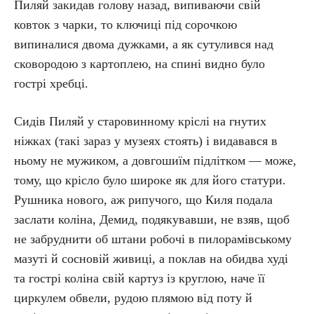
Пиляй закидав голову назад, випиваючи свій
ковток з чарки, то ключиці під сорочкою
випиналися двома дужками, а як сутулився над
сковородою з картоплею, на спині видно було
гострі хребці.
Сидів Пиляй у старовинному кріслі на гнутих
ніжках (такі зараз у музеях стоять) і видавався в
ньому не мужиком, а довгошиїм підлітком — може,
тому, що крісло було широке як для його статури.
Рушника нового, аж рипучого, що Киля подала
заслати коліна, Демид, подякувавши, не взяв, щоб
не забруднити об штани робочі в пилорамівському
мазуті й сосновій живиці, а поклав на обидва худі
та гострі коліна свій картуз із круглою, наче її
циркулем обвели, рудою плямою від поту й