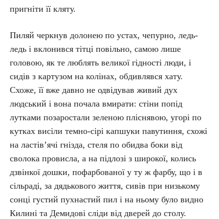
пригніти її кляту.
Пиляй черкнув долонею по устах, чепурно, ледь-
ледь і вклонився тітці повільно, самою лише
головою, як те люблять великої гідності люди, і
сидів з картузом на колінах, обдивлявся хату.
Схоже, її вже давно не одвідував живий дух
людський і вона почала вмирати: стіни попід
лутками позаростали зеленою пліснявою, угорі по
кутках висіли темно-сірі капшуки павутиння, схожі
на ластів’ячі гнізда, стеля по обидва боки від
сволока провисла, а на підлозі з широкої, колись
дзвінкої дошки, пофарбованої у ту ж фарбу, що і в
сільраді, за дядькового життя, сивів при низькому
сонці густий пухнастий пил і на ньому було видно
Килині та Демидові сліди від дверей до столу.