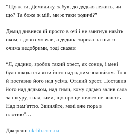
“Що ж ти, Демидику, забув, до дядько лежить, чи
що? Та боже ж мій, ми ж таки родичі?”
Демид дивився їй просто в очі і не змигнув навіть
оком, і довго мовчав, а дядина зирила на нього
очима недобрими, тоді сказав:
“Я, дядино, зробив такий хрест, як сонце, і мені
було шкода ставити його над одним чоловіком. То я
й поставив його над усіма. Отакий хрест. Поставив
його над дядьком, над тими, кому дядько залив сала
за шкуру, і над тими, що про це нічого не знають.
Над пам’яттю. Звиняйте, мені вже пора в
плотню”…
Джерело:
ukrlib.com.ua