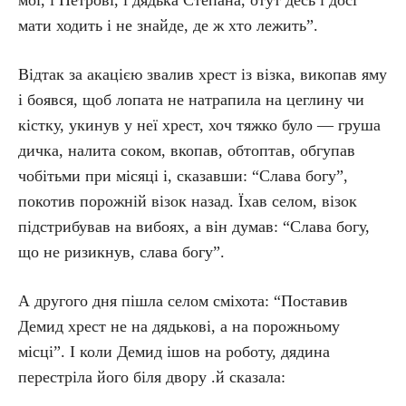
мої, і Петрові, і дядька Степана, отут десь і досі
мати ходить і не знайде, де ж хто лежить”.
Відтак за акацією звалив хрест із візка, викопав яму
і боявся, щоб лопата не натрапила на цеглину чи
кістку, укинув у неї хрест, хоч тяжко було — груша
дичка, налита соком, вкопав, обтоптав, обгупав
чобітьми при місяці і, сказавши: “Слава богу”,
покотив порожній візок назад. Їхав селом, візок
підстрибував на вибоях, а він думав: “Слава богу,
що не ризикнув, слава богу”.
А другого дня пішла селом сміхота: “Поставив
Демид хрест не на дядькові, а на порожньому
місці”. І коли Демид ішов на роботу, дядина
перестріла його біля двору .й сказала: