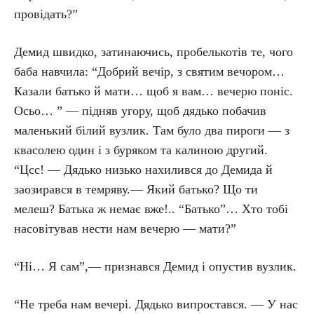
провідать?”
Демид швидко, затинаючись, пробелькотів те, чого
баба навчила: “Добрий вечір, з святим вечором…
Казали батько й мати… щоб я вам… вечерю поніс.
Осьо… ” — підняв угору, щоб дядько побачив
маленький білий вузлик. Там було два пироги — з
квасолею один і з буряком та калиною другий.
“Цсс! — Дядько низько нахилився до Демида й
заозирався в темряву.— Який батько? Що ти
мелеш? Батька ж немає вже!.. “Батько”… Хто тобі
насовітував нести нам вечерю — мати?”
“Ні… Я сам”,— признався Демид і опустив вузлик.
“Не треба нам вечері. Дядько випростався. — У нас