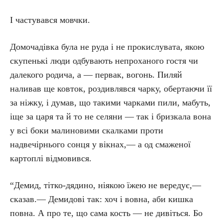
І частувався мовчки.
Домочадівка була не руда і не прокислувата, якою
скупенькі люди одбувають непроханого гостя чи
далекого родича, а — первак, вогонь. Пиляй
наливав ще ковток, роздивлявся чарку, обертаючи її
за ніжку, і думав, що такими чарками пили, мабуть,
іще за царя та й то не селяни — так і бризкала вона
у всі боки малиновими скалками проти
надвечірнього сонця у вікнах,— а од смаженої
картоплі відмовився.
“Демид, тітко-дядино, ніякою їжею не вередує,—
сказав.— Демидові так: хоч і вовна, аби кишка
повна. А про те, що сама кость — не дивіться. Бо