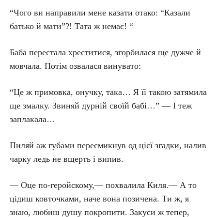
“Чого ви направили мене казати отако: “Казали
батько й мати”?! Тата ж немає! “
Баба перестала хреститися, згорбилася ще дужче й
мовчала. Потім озвалася винувато:
“Це ж примовка, онучку, така… Я її такою затямила
ще змалку. Звиняй дурній своїй бабі…” — І теж
заплакала…
Пиляй аж губами пересмикнув од цієї згадки, налив
чарку ледь не вщерть і випив.
— Оце по-геройскому,— похвалила Киля.— А то
цідиш ковточками, наче вона позичена. Ти ж, я
знаю, любиш душу покропити. Закуси ж тепер,