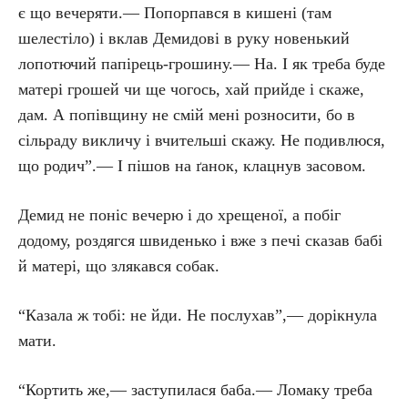
є що вечеряти.— Попорпався в кишені (там
шелестіло) і вклав Демидові в руку новенький
лопотючий папірець-грошину.— На. І як треба буде
матері грошей чи ще чогось, хай прийде і скаже,
дам. А попівщину не смій мені розносити, бо в
сільраду викличу і вчительші скажу. Не подивлюся,
що родич”.— І пішов на ґанок, клацнув засовом.
Демид не поніс вечерю і до хрещеної, а побіг
додому, роздягся швиденько і вже з печі сказав бабі
й матері, що злякався собак.
“Казала ж тобі: не йди. Не послухав”,— дорікнула
мати.
“Кортить же,— заступилася баба.— Ломаку треба