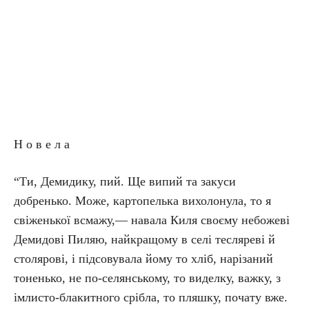
Н о в е л а
“Ти, Демидику, пий. Ще випий та закуси
добренько. Може, картопелька вихолонула, то я
свіженької всмажу,— навала Киля своєму небожеві
Демидові Пиляю, найкращому в селі тесляреві й
столярові, і підсовувала йому то хліб, нарізаний
тоненько, не по-селянському, то виделку, важку, з
імлисто-блакитного срібла, то пляшку, почату вже.