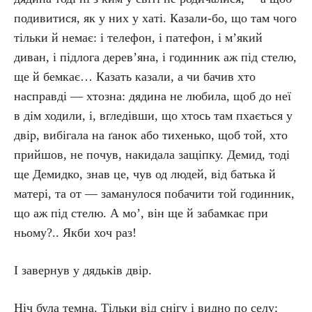
подивитися, як у них у хаті. Казали-бо, що там чого
тільки й немає: і телефон, і патефон, і м’який
диван, і підлога дерев’яна, і годинник аж під стелю,
ще й бемкає… Казать казали, а чи бачив хто
насправді — хтозна: дядина не любила, щоб до неї
в дім ходили, і, вгледівши, що хтось там пхається у
двір, вибігала на ґанок або тихенько, щоб той, хто
прийшов, не почув, накидала защіпку. Демид, тоді
ще Демидко, знав це, чув од людей, від батька й
матері, та от — заманулося побачити той годинник,
що аж під стелю. А мо’, він ще й забамкає при
ньому?.. Якби хоч раз!
І завернув у дядьків двір.
Ніч була темна. Тільки від снігу і видно по селу;