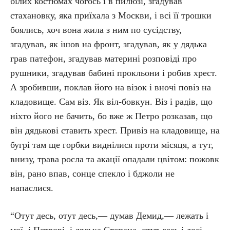
білих костюмах чогось і в пилюзі, згадував
стахановку, яка приїхала з Москви, і всі її трошки
боялись, хоч вона жила з ним по сусідству,
згадував, як ішов на фронт, згадував, як у дядька
грав патефон, згадував материні розповіді про
рушники, згадував бабині прокльони і робив хрест.
А зробивши, поклав його на візок і вночі повіз на
кладовище. Сам віз. Як віл-бовкун. Віз і радів, що
ніхто його не бачить, бо вже ж Петро розказав, що
він дядькові ставить хрест. Привіз на кладовище, на
бугрі там ще горбки виднілися проти місяця, а тут,
внизу, трава росла та акації опадали цвітом: пожовк
він, рано впав, сонце спекло і бджоли не
напаслися.
“Отут десь, отут десь,— думав Демид,— лежать і