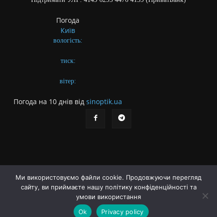
Погода
Київ
вологість:
тиск:
вітер:
Погода на 10 днів від
sinoptik.ua
Ми використовуємо файли cookie. Продовжуючи перегляд
сайту, ви приймаєте нашу політику конфіденційності та
Про газету
Правила користування сайтом
умови використання
Політика конфіденційності
Різне
Ok
Privacy policy
© Українська літературна газета. Заснована 2009 року