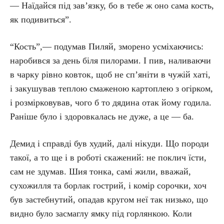
— Наїдайся під зав’язку, бо в тебе ж оно сама кость,
як подивиться”.
“Кость”,— подумав Пиляй, зморено усміхаючись:
наробився за день біля пилорами. І пив, наливаючи
в чарку рівно ковток, щоб не сп’яніти в чужій хаті,
і закушував теплою смаженою картоплею з огірком,
і розмірковував, чого б то дядина отак йому годила.
Раніше було і здоровкалась не дуже, а це — ба.
Демид і справді був худий, далі нікуди. Що породи
такої, а то ще і в роботі скажений: не поклич їсти,
сам не здумав. Шия тонка, самі жили, вважай,
сухожилля та борлак гострий, і комір сорочки, хоч
був застебнутий, опадав кругом неї так низько, що
видно було засмаглу ямку під горлянкою. Коли