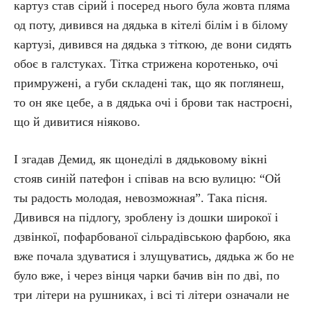
картуз став сірий і посеред нього була жовта пляма
од поту, дивився на дядька в кітелі білім і в білому
картузі, дивився на дядька з тіткою, де вони сидять
обоє в галстуках. Тітка стрижена коротенько, очі
примружені, а губи складені так, що як поглянеш,
то он яке цебе, а в дядька очі і брови так настроєні,
що й дивитися ніяково.
І згадав Демид, як щонеділі в дядьковому вікні
стояв синій патефон і співав на всю вулицю: “Ой
ты радость молодая, невозможная”. Така пісня.
Дивився на підлогу, зроблену із дошки широкої і
дзвінкої, пофарбованої сільрадівською фарбою, яка
вже почала здуватися і злущуватись, дядька ж бо не
було вже, і через вінця чарки бачив він по дві, по
три літери на рушниках, і всі ті літери означали не