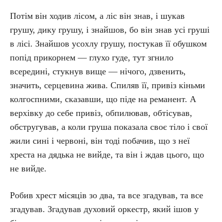
Потім він ходив лісом, а ліс він знав, і шукав
грушу, дику грушу, і знайшов, бо він знав усі груші
в лісі. Знайшов усохлу грушу, постукав її обушком
попід прикорнем — глухо гуде, тут згнило
всередині, стукнув вище — нічого, дзвенить,
значить, серцевина жива. Спиляв її, привіз кіньми
колгоспними, сказавши, що піде на реманент. А
верхівку до себе привіз, обпилював, обтісував,
обстругував, а коли груша показала своє тіло і свої
жили сині і червоні, він тоді побачив, що з неї
хреста на дядька не вийде, та він і ждав цього, що
не вийде.
Робив хрест місяців зо два, та все згадував, та все
згадував. Згадував духовий оркестр, який ішов у