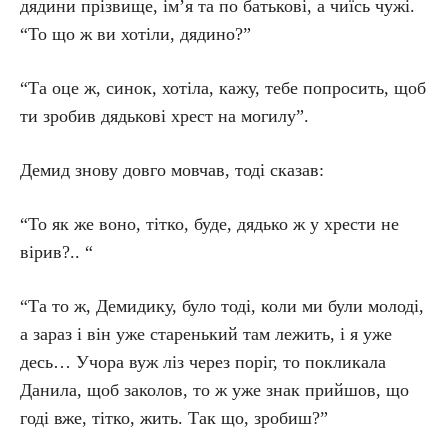
дядини прізвище, ім’я та по батькові, а чиїсь чужі.
“То що ж ви хотіли, дядино?”
“Та оце ж, синок, хотіла, кажу, тебе попросить, щоб
ти зробив дядькові хрест на могилу”.
Демид знову довго мовчав, тоді сказав:
“То як же воно, тітко, буде, дядько ж у хрести не
вірив?.. “
“Та то ж, Демидику, було тоді, коли ми були молоді,
а зараз і він уже старенький там лежить, і я уже
десь… Учора вуж ліз через поріг, то покликала
Данила, щоб заколов, то ж уже знак прийшов, що
годі вже, тітко, жить. Так що, зробиш?”