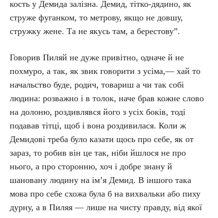
кость у Демида залізна. Демид, тітко-дядино, як
струже фуганком, то метрову, якщо не довшу,
стружку жене. Та не якусь там, а берестову”.
Говорив Пиляй не дуже привітно, одначе й не
похмуро, а так, як звик говорити з усіма,— хай то
начальство буде, родич, товариш а чи так собі
людина: розважно і в толок, наче брав кожне слово
на долоню, роздивлявся його з усіх боків, тоді
подавав тітці, щоб і вона роздивилася. Коли ж
Демидові треба було казати щось про себе, як от
зараз, то робив він це так, ніби йшлося не про
нього, а про сторонню, хоч і добре знану й
шановану людину на ім’я Демид. В іншого така
мова про себе схожа була б на вихвальки або пиху
дурну, а в Пиляя — лише на чисту правду, від якої