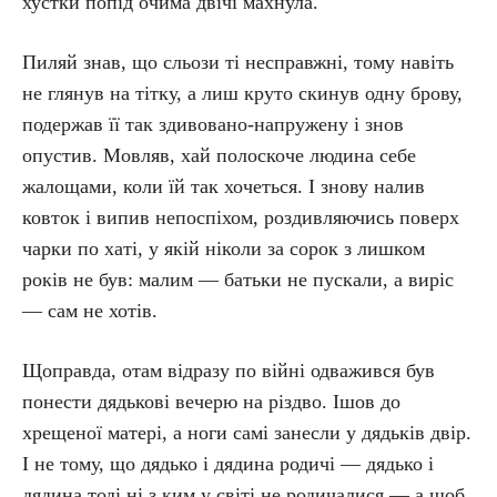
хустки попід очима двічі махнула.
Пиляй знав, що сльози ті несправжні, тому навіть
не глянув на тітку, а лиш круто скинув одну брову,
подержав її так здивовано-напружену і знов
опустив. Мовляв, хай полоскоче людина себе
жалощами, коли їй так хочеться. І знову налив
ковток і випив непоспіхом, роздивляючись поверх
чарки по хаті, у якій ніколи за сорок з лишком
років не був: малим — батьки не пускали, а виріс
— сам не хотів.
Щоправда, отам відразу по війні одважився був
понести дядькові вечерю на різдво. Ішов до
хрещеної матері, а ноги самі занесли у дядьків двір.
І не тому, що дядько і дядина родичі — дядько і
дядина тоді ні з ким у світі не родичалися,— а щоб