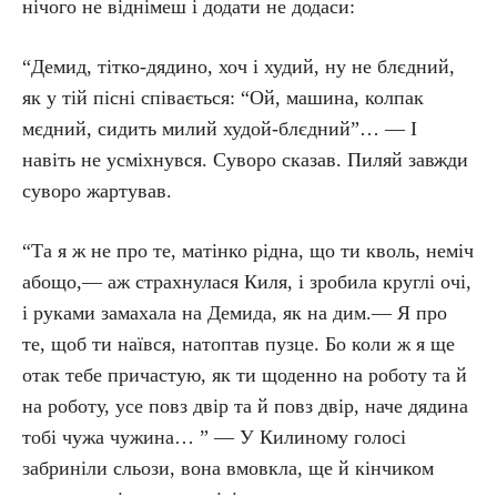
нічого не віднімеш і додати не додаси:
“Демид, тітко-дядино, хоч і худий, ну не блєдний,
як у тій пісні співається: “Ой, машина, колпак
мєдний, сидить милий худой-блєдний”… — І
навіть не усміхнувся. Суворо сказав. Пиляй завжди
суворо жартував.
“Та я ж не про те, матінко рідна, що ти кволь, неміч
абощо,— аж страхнулася Киля, і зробила круглі очі,
і руками замахала на Демида, як на дим.— Я про
те, щоб ти наївся, натоптав пузце. Бо коли ж я ще
отак тебе причастую, як ти щоденно на роботу та й
на роботу, усе повз двір та й повз двір, наче дядина
тобі чужа чужина… ” — У Килиному голосі
забриніли сльози, вона вмовкла, ще й кінчиком