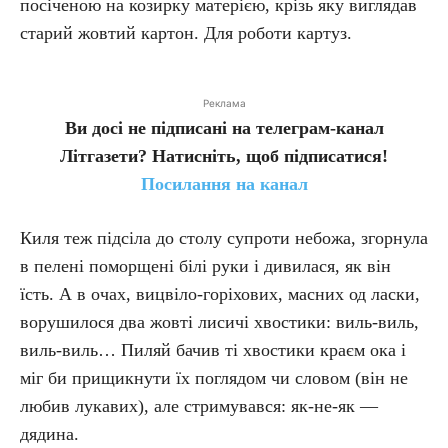
посіченою на козирку матерією, крізь яку виглядав
старий жовтий картон. Для роботи картуз.
Реклама
Ви досі не підписані на телеграм-канал
Літгазети? Натисніть, щоб підписатися!
Посилання на канал
Киля теж підсіла до столу супроти небожа, згорнула
в пелені поморщені білі руки і дивилася, як він
їсть. А в очах, вицвіло-горіхових, масних од ласки,
ворушилося два жовті лисичі хвостики: виль-виль,
виль-виль… Пиляй бачив ті хвостики краєм ока і
міг би прищикнути їх поглядом чи словом (він не
любив лукавих), але стримувався: як-не-як —
дядина.