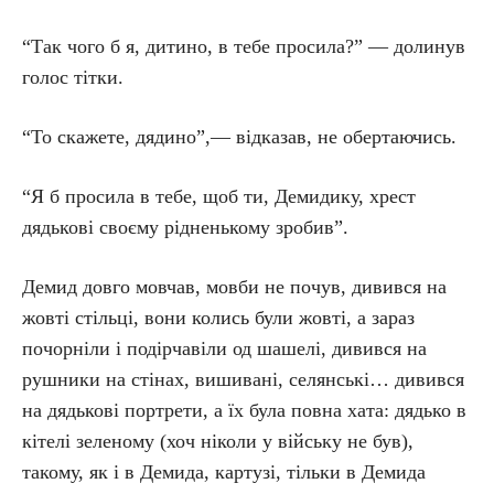
“Так чого б я, дитино, в тебе просила?” — долинув
голос тітки.
“То скажете, дядино”,— відказав, не обертаючись.
“Я б просила в тебе, щоб ти, Демидику, хрест
дядькові своєму рідненькому зробив”.
Демид довго мовчав, мовби не почув, дивився на
жовті стільці, вони колись були жовті, а зараз
почорніли і подірчавіли од шашелі, дивився на
рушники на стінах, вишивані, селянські… дивився
на дядькові портрети, а їх була повна хата: дядько в
кітелі зеленому (хоч ніколи у війську не був),
такому, як і в Демида, картузі, тільки в Демида