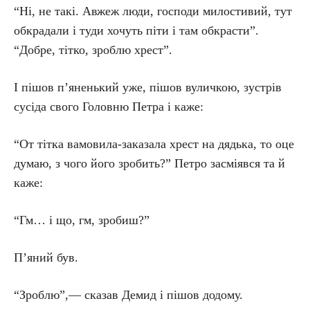
“Ні, не такі. Авжеж люди, господи милостивий, тут
обкрадали і туди хочуть піти і там обкрасти”.
“Добре, тітко, зроблю хрест”.
І пішов п’яненький уже, пішов вуличкою, зустрів
сусіда свого Головню Петра і каже:
“От тітка вамовила-заказала хрест на дядька, то оце
думаю, з чого його зробить?” Петро засміявся та й
каже:
“Гм… і що, гм, зробиш?”
П’яний був.
“Зроблю”,— сказав Демид і пішов додому.