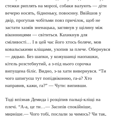
стежки риплять на морозі, собаки валують — діти
вечерю носять, бідненьку, повоєнну. Ввійшов у
двір, прогупав чобітьми повз причілок, щоб не
застати хазяїв зненацька, заглянув у щілину між
віконницями — світиться. Кахикнув для
сміливості… І в цей час його хтось боляче, мов
ковальськими кліщами, ухопив за плече. Обернувся
— дядько. Без шапки, у кожушанці наопашки,
кітель розстебнутий, а з-під нього сорочка
випущена біліє. Видно, з-за хати вивернувся. “Ти
чого шпигуєш тут попідвіконню, га-а? Хто
направив, кажи, га?” — Чути: випивши.
Тоді впізнав Демида і розціпив пальці-кліщі на
плечі. “А-а, це ти…— Засопів спокійніше,
мирніше.— Чого тобі, послали за чимось? Чи так,