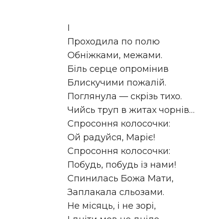
І
Проходила по полю
Обніжками, межами.
Біль серце опромінив
Блискучими пожалій.
Поглянула — скрізь тихо.
Чийсь труп в житах чорнів…
Спросоння колосочки:
Ой радуйся, Маріє!
Спросоння колосочки:
Побудь, побудь із нами!
Спинилась Божа Мати,
Заплакала сльозами.
Не місяць, і не зорі,