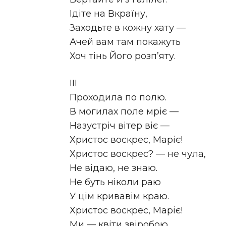
Ідіте на Вкраїну,
Заходьте в кожну хату —
Ачей вам там покажуть
Хоч тінь Його розп’яту.
III
Проходила по полю.
В могилах поле мріє —
Назустріч вітер віє —
Христос воскрес, Маріє!
Христос воскрес? — не чула,
Не відаю, не знаю.
Не буть ніколи раю
У цім кривавім краю.
Христос воскрес, Маріє!
Ми — квіти звіробою,