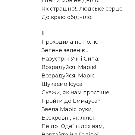
І дніти мов не дніло.
Як страшно!.. людське серце
До краю обідніло.
II
Проходила по полю —
Зелене зеленіє…
Назустріч Учні Сипа:
Возрадуйся, Маріє!
Возрадуйся, Маріє:
Шукаємо Ісуса.
Скажи, як нам простіше
Пройти до Еммауса?
Звела Марія руки,
Безкровні, як лілеї:
Пе до Юдеї шлях вам,
Вертайте й з Галілеї.