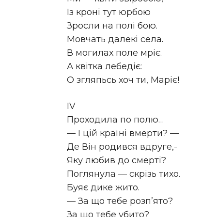
Із кроні тут юрбою
Зросли на полі бою.
Мовчать далекі села.
В могилах поле мріє.
А квітка лебедіє:
О згляпьсь хоч ти, Маріє!
IV
Проходила по полю…
— І цій країні вмерти? —
Де Він родився вдруге,-
Яку любив до смерті?
Поглянула — скрізь тихо.
Буяє дике жито.
— За що тебе розп’ято?
За що тебе убито?