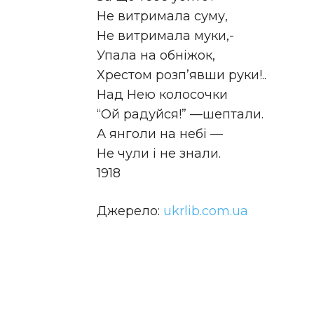
Не витримала суму,
Не витримала муки,-
Упала на обніжок,
Хрестом розп’явши руки!..
Над Нею колосочки
“Ой радуйся!” —шептали.
А янголи на небі —
Не чули і не знали.
1918
Джерело:
ukrlib.com.ua