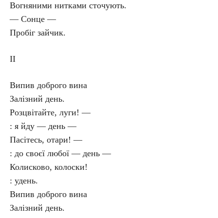
Вогняними нитками сточують.
— Сонце —
Пробіг зайчик.
II
Випив доброго вина
Залізний день.
Розцвітайте, луги! —
: я йду — день —
Пасітесь, отари! —
: до своєї любої — день —
Колисково, колоски!
: удень.
Випив доброго вина
Залізний день.