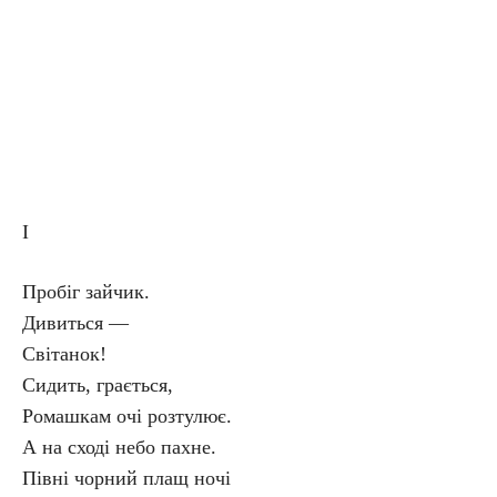
I
Пробіг зайчик.
Дивиться —
Світанок!
Сидить, грається,
Ромашкам очі розтулює.
А на сході небо пахне.
Півні чорний плащ ночі