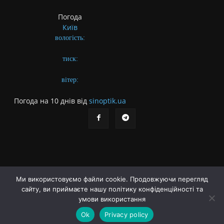
Погода
Київ
вологість:
тиск:
вітер:
Погода на 10 днів від
sinoptik.ua
Ми використовуємо файли cookie. Продовжуючи перегляд
сайту, ви приймаєте нашу політику конфіденційності та
Про газету
Правила користування сайтом
умови використання
Політика конфіденційності
Різне
Ok
Privacy policy
© Українська літературна газета. Заснована 2009 року