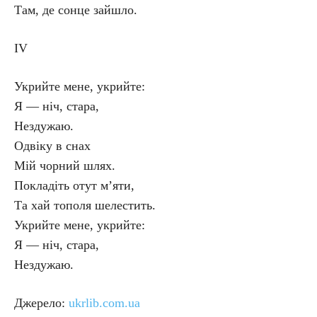
Там, де сонце зайшло.
IV
Укрийте мене, укрийте:
Я — ніч, стара,
Нездужаю.
Одвіку в снах
Мій чорний шлях.
Покладіть отут м’яти,
Та хай тополя шелестить.
Укрийте мене, укрийте:
Я — ніч, стара,
Нездужаю.
Джерело:
ukrlib.com.ua