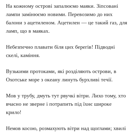
На кожному острові запалюємо маяки. Зіпсовані
лампи замінюємо новими. Перевозимо до них
балони з ацетиленом. Ацетилен — це такий газ, для
ламп, що в маяках.
Небезпечно плавати біля цих берегів! Підводні
скелі, каміння.
Вузькими протоками, які розділяють острови, в
Охотське море з океану линуть бурхливі течії.
Мов у трубу, дмуть тут рвучкі вітри. Лихо тому, хто
вчасно не зверне і потрапить під їхнє широке
крило!
Немов косою, розмахують вітри над щоглами; хвилі