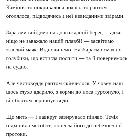
Каміння то покривалося водою, то раптом
оголялося, підводячись з неї невиданими звірами.
Зараз ми вийдемо на довгожданий берег,— адже
ніщо не заважало нашій плавбі! — засвітимо
згаслий маяк. Відпочинемо. Назбираємо смачної
голубики, що встигла поспіти,— та й повернемось
на судно.
Але чистоводдя раптом скінчилося. У човен наш
щось глухо вдарило, з корми до носа турсонуло, і
він бортом черпонув води.
Ще мить — і навкруг завирувало піняво. Течія
підхопила мотобот, понесла його до небезпечної
протоки.