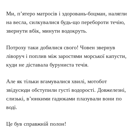
Ми, п’ятеро матросів і здоровань-боцман, налягли
на весла, силкувалися будь-що перебороти течію,
звернути вбік, минути водокруть.
Потроху таки добилися свого! Човен звернув
ліворуч і поплив між заростями морської капусти,
куди не діставала буруниста течія.
Але як тільки вгамувалися хвилі, мотобот
звідусюди обступили густі водорості. Довжелезні,
слизькі, в’юнкими гадюками плазували вони по
воді.
Це був справжній полон!