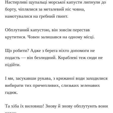
Настирливі щупальці морської капусти липнули до
борту, чіплялися за металевий ніс човна,
намотувалися на гребний гвинт.
Обплутаний капустою, він зовсім перестав
крутитися. Човен залишався на одному місці.
Що робити? Адже з берега ніхто допомоги не
подасть — він безлюдний. Кораблеві теж сюди не
підійти.
І ми, засукавши рукава, з крижаної води заходилися
вибирати тих причепливих, слизьких зеленавих
гадюк.
Та хіба їх виловиш! Знову й знову обплутують вони