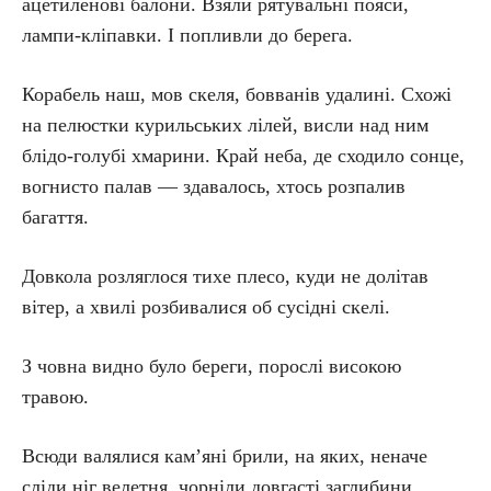
ацетиленові балони. Взяли рятувальні пояси,
лампи-кліпавки. І попливли до берега.
Корабель наш, мов скеля, бовванів удалині. Схожі
на пелюстки курильських лілей, висли над ним
блідо-голубі хмарини. Край неба, де сходило сонце,
вогнисто палав — здавалось, хтось розпалив
багаття.
Довкола розляглося тихе плесо, куди не долітав
вітер, а хвилі розбивалися об сусідні скелі.
З човна видно було береги, порослі високою
травою.
Всюди валялися кам’яні брили, на яких, неначе
сліди ніг велетня, чорніли довгасті заглибини.