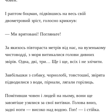
човен.
І раптом боцман, підвівшись на весь свій
двометровий зріст, голосно крикнув:
— Ми врятовані! Погляньте!
За якихось півтораста метрів від нас, на вузенькому
чистоводді, з моря витикалися голови дивних
звірів. Одна, дві, три… Ще і ще, всіх і не злічити.
Завбільшки з собаку, чорнолобі, товстошиї, звірята
підводилися з води, пірнали, лягали горілиць.
Помітивши човен і людей на ньому, вони ще
завзятіше узялися за свої витівки. Голова вниз,
задні ноги — високо над водою. Гоп! — і стійка.