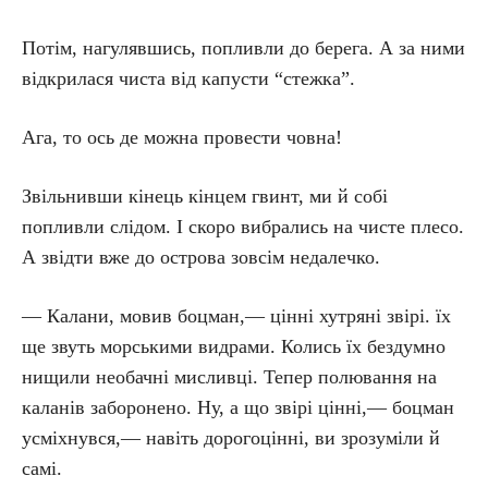
Потім, нагулявшись, попливли до берега. А за ними
відкрилася чиста від капусти “стежка”.
Ага, то ось де можна провести човна!
Звільнивши кінець кінцем гвинт, ми й собі
попливли слідом. І скоро вибрались на чисте плесо.
А звідти вже до острова зовсім недалечко.
— Калани, мовив боцман,— цінні хутряні звірі. їх
ще звуть морськими видрами. Колись їх бездумно
нищили необачні мисливці. Тепер полювання на
каланів заборонено. Ну, а що звірі цінні,— боцман
усміхнувся,— навіть дорогоцінні, ви зрозуміли й
самі.