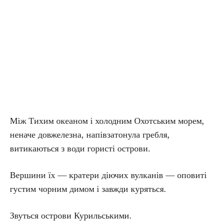
Між Тихим океаном і холодним Охотським морем,
неначе довжелезна, напівзатонула гребля,
витикаються з води гористі острови.
Вершини їх — кратери діючих вулканів — оповиті
густим чорним димом і завжди куряться.
Звуться острови Курильськими.