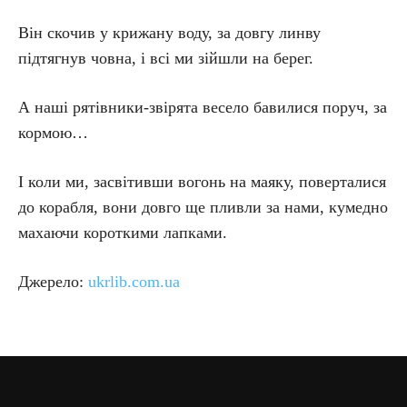
Він скочив у крижану воду, за довгу линву
підтягнув човна, і всі ми зійшли на берег.
А наші рятівники-звірята весело бавилися поруч, за
кормою…
І коли ми, засвітивши вогонь на маяку, поверталися
до корабля, вони довго ще пливли за нами, кумедно
махаючи короткими лапками.
Джерело:
ukrlib.com.ua