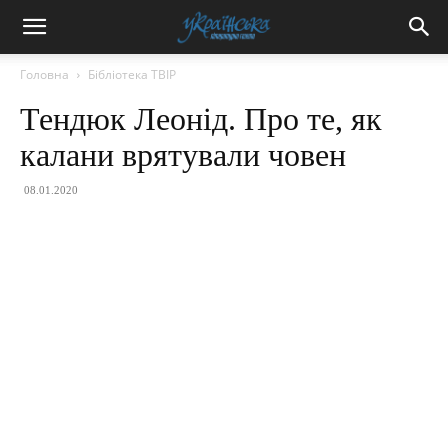
Головна
Бібліотека ТВІР
Тендюк Леонід. Про те, як
калани врятували човен
08.01.2020