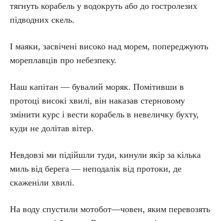
тягнуть корабель у водокруть або до гостролезих
підводних скель.
І маяки, засвічені високо над морем, попереджують
мореплавців про небезпеку.
Наш капітан — бувалий моряк. Помітивши в
протоці високі хвилі, він наказав стерновому
змінити курс і вести корабель в невеличку бухту,
куди не долітав вітер.
Невдовзі ми підійшли туди, кинули якір за кілька
миль від берега — неподалік від протоки, де
скаженіли хвилі.
На воду спустили мотобот—човен, яким перевозять