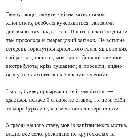
Внизу, якщо глянути з вікна хати, ставок
хлюпотить, верболіз кучерявиться, звисаючи
довгим віттям над гаткою. Навіть спекотної днини
там прохолода й смарагдовий затінок. Не встигне
вітерець торкнутися крислатого гілля, як воно вже
гойдається, шепоче, мов живе. Сонячні зайчики
вистрибують; крізь гущавину, в просвіти, видно
осоку, що лисниться шаблюками зеленими.
І коли, буває, примружиш очі, замрієшся, —
здається, неначе й ставок не ставок, і я не я. Ніби
то море бурхливе, яке мені випало перепливти.
З греблі нашого ставу, мов із капітанського містка,
видно все село, розкидане по крутосхилах та