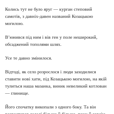
Колись тут не було яруг — курган степовий
самотів, з давніх-давен названий Козацькою
могилою.
В’юнився під ним і вів ген у поле неширокий,
обсаджений тополями шлях.
Усе те давно змінилося.
Відтоді, як село розрослося і люди заходилися
ставити нові хати, під Козацькою могилою, на якій
тулиться наша мазанка, виник невеликий котлован
— глинище.
Його спочатку викопали з одного боку. Та він