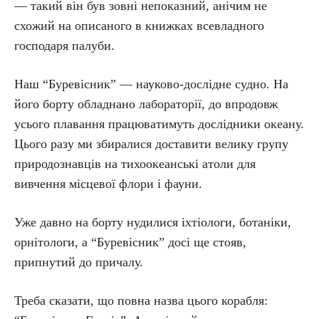
— такий він був зовні непоказний, анічим не
схожий на описаного в книжках всевладного
господаря палуби.
Наш “Буревісник” — науково-дослідне судно. На
його борту обладнано лабораторії, до впродовж
усього плавання працюватимуть дослідники океану.
Цього разу ми збиралися доставити велику групу
природознавців на тихоокеанські атоли для
вивчення місцевої флори і фауни.
Уже давно на борту нудилися іхтіологи, ботаніки,
орнітологи, а “Буревісник” досі ще стояв,
припнутий до причалу.
Треба сказати, що повна назва цього корабля: