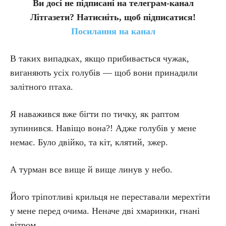
Ви досі не підписані на телеграм-канал
Літгазети? Натисніть, щоб підписатися!
Посилання на канал
В таких випадках, якщо прибивається чужак,
виганяють усіх голубів — щоб вони принадили
залітного птаха.
Я наважився вже бігти по тичку, як раптом
зупинився. Навіщо вона?! Адже голубів у мене
немає. Було двійко, та кіт, клятий, зжер.
А турман все вище й вище линув у небо.
Його тріпотливі крильця не переставали мерехтіти
у мене перед очима. Неначе дві хмаринки, гнані
вітром.