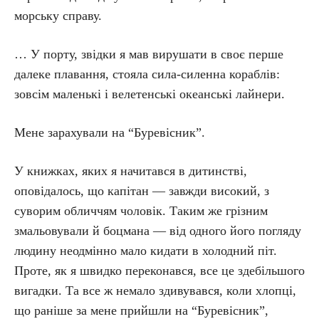
морську справу.
… У порту, звідки я мав вирушати в своє перше
далеке плавання, стояла сила-силенна кораблів:
зовсім маленькі і велетенські океанські лайнери.
Мене зарахували на “Буревісник”.
У книжках, яких я начитався в дитинстві,
оповідалось, що капітан — завжди високий, з
суворим обличчям чоловік. Таким же грізним
змальовували й боцмана — від одного його погляду
людину неодмінно мало кидати в холодний піт.
Проте, як я швидко переконався, все це здебільшого
вигадки. Та все ж немало здивувався, коли хлопці,
що раніше за мене прийшли на “Буревісник”,