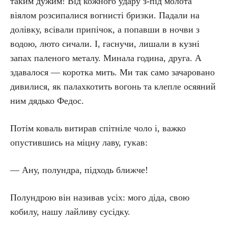
таким дужим! Від кожного удару з-під молота
віялом розсипалися вогнисті бризки. Падали на
долівку, всівали припічок, а попавши в ночви з
водою, люто сичали. І, гаснучи, лишали в кузні
запах паленого металу. Минала година, друга. А
здавалося — коротка мить. Ми так само зачаровано
дивилися, як палахкотить вогонь та клепле осяяний
ним дядько Федос.
Потім коваль витирав спітніле чоло і, важко
опустившись на міцну лаву, гукав:
— Ану, полундра, підходь ближче!
Полундрою він називав усіх: мого діда, свою
кобилу, нашу лайливу сусідку.