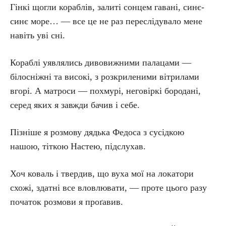
Гінкі щогли кораблів, залиті сонцем гавані, синє-
синє море… — все це не раз переслідувало мене
навіть уві сні.
Кораблі уявлялись дивовижними палацами —
білосніжні та високі, з розкриленими вітрилами
вгорі. А матроси — похмурі, неговіркі бородані,
серед яких я завжди бачив і себе.
Пізніше я розмову дядька Федоса з сусідкою
нашою, тіткою Настею, підслухав.
Хоч коваль і твердив, що вуха мої на локатори
схожі, здатні все вловлювати, — проте цього разу
початок розмови я проґавив.