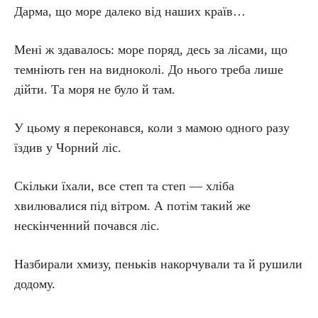
Дарма, що море далеко від наших країв…
Мені ж здавалось: море поряд, десь за лісами, що
темніють ген на видноколі. До нього треба лише
дійти. Та моря не було й там.
У цьому я переконався, коли з мамою одного разу
їздив у Чорний ліс.
Скільки їхали, все степ та степ — хліба
хвилювалися під вітром. А потім такий же
нескінченний почався ліс.
Назбирали хмизу, пеньків накорчували та й рушили
додому.