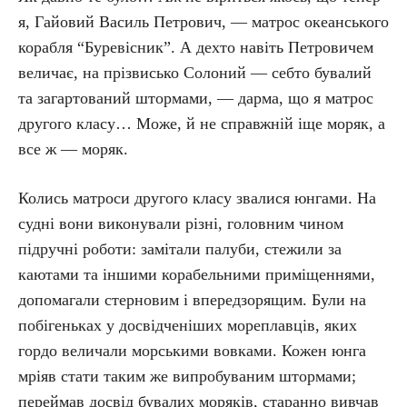
я, Гайовий Василь Петрович, — матрос океанського
корабля “Буревісник”. А дехто навіть Петровичем
величає, на прізвисько Солоний — себто бувалий
та загартований штормами, — дарма, що я матрос
другого класу… Може, й не справжній іще моряк, а
все ж — моряк.
Колись матроси другого класу звалися юнгами. На
судні вони виконували різні, головним чином
підручні роботи: замітали палуби, стежили за
каютами та іншими корабельними приміщеннями,
допомагали стерновим і впередзорящим. Були на
побігеньках у досвідченіших мореплавців, яких
гордо величали морськими вовками. Кожен юнга
мріяв стати таким же випробуваним штормами;
переймав досвід бувалих моряків, старанно вивчав