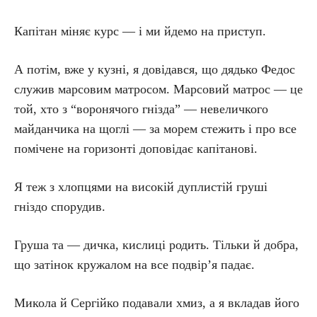
Капітан міняє курс — і ми йдемо на приступ.
А потім, вже у кузні, я довідався, що дядько Федос
служив марсовим матросом. Марсовий матрос — це
той, хто з “воронячого гнізда” — невеличкого
майданчика на щоглі — за морем стежить і про все
помічене на горизонті доповідає капітанові.
Я теж з хлопцями на високій дуплистій груші
гніздо спорудив.
Груша та — дичка, кислиці родить. Тільки й добра,
що затінок кружалом на все подвір’я падає.
Микола й Сергійко подавали хмиз, а я вкладав його