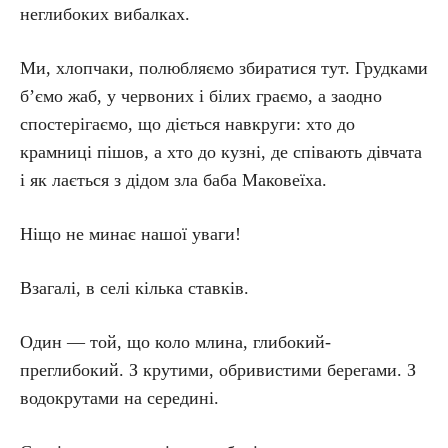
неглибоких вибалках.
Ми, хлопчаки, полюбляємо збиратися тут. Грудками
б’ємо жаб, у червоних і білих граємо, а заодно
спостерігаємо, що діється навкруги: хто до
крамниці пішов, а хто до кузні, де співають дівчата
і як лається з дідом зла баба Маковеїха.
Ніщо не минає нашої уваги!
Взагалі, в селі кілька ставків.
Один — той, що коло млина, глибокий-
преглибокий. З крутими, обривистими берегами. З
водокрутами на середині.