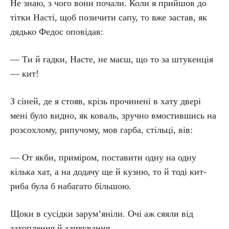
Не знаю, з чого вони почали. Коли я прийшов до
тітки Насті, щоб позичити сапу, то вже застав, як
дядько Федос оповідав:
— Ти й гадки, Насте, не маєш, що то за штукенція
— кит!
З сіней, де я стояв, крізь прочинені в хату двері
мені було видно, як коваль, зручно вмостившись на
розсохлому, рипучому, мов гарба, стільці, вів:
— От якби, приміром, поставити одну на одну
кілька хат, а на додачу ще й кузню, то й тоді кит-
риба була б набагато більшою.
Щоки в сусідки зарум’яніли. Очі аж сяяли від
захоплення й здивування.