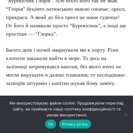
“Буревісник Глорія”. Але ніхто його так не звав.
“Глорія” буцімто латинською мовою означає: ореол,
прикраса. А який до біса ореол це наше суденце!
От його й називали просто “Буревісник”, а іноді ще
простіше — “Глорка”.
Багато днів і ночей змарнували ми в порту. Різні
клопоти заважали вийти в море. То десь на
залізниці затримувався вантаж, без якого вчені не
могли вирушати в далеке плавання; то несподівано
захворів штурман і капітан шукав йому заміну.
З нас уже почали кепкувати.
Ми використовуємо файли cookie. Продовжуючи перегляд
сайту, ви приймаєте нашу політику конфіденційності та
Простуючи причалом, коло якого зупинився
умови використання
“Буревісник”, портовики глузливо говорили:
Ok
Privacy policy