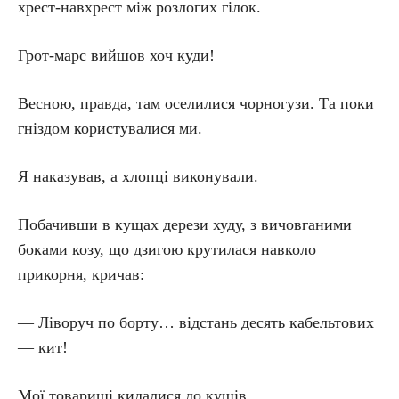
хрест-навхрест між розлогих гілок.
Грот-марс вийшов хоч куди!
Весною, правда, там оселилися чорногузи. Та поки
гніздом користувалися ми.
Я наказував, а хлопці виконували.
Побачивши в кущах дерези худу, з вичовганими
боками козу, що дзигою крутилася навколо
прикорня, кричав:
— Ліворуч по борту… відстань десять кабельтових
— кит!
Мої товариші кидалися до кущів.