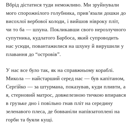
Вбрід дістатися туди неможливо. Ми зруйнували
мого спорожнілого голубника, прив’язали дошки до
висохлої вербової колоди, і вийшов нівроку пліт,
чи то ба — шхуна. Покликавши свого нерозлучного
супутника, кудлатого Барбоса, який супроводить
нас усюди, повантажилися на шхуну й вирушили у
плавання до “островів”.
У нас все було так, як на справжньому кораблі.
Микола — найстарший серед нас — був капітаном,
Сергійко — за штурмана, показував, куди пливти, а
я, стерновий матрос, довжелезною тичкою впирався
в грузьке дно і повільно гнав пліт на середину
зеленавого плеса, де бовваніли напівзатоплені на
горби та буяли кущі.