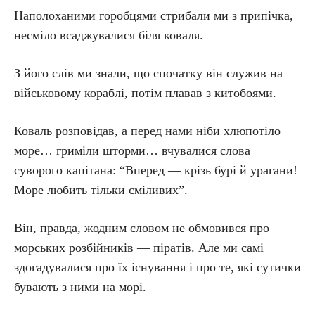
Наполоханими горобцями стрибали ми з припічка,
несміло всаджувалися біля коваля.
З його слів ми знали, що спочатку він служив на
військовому кораблі, потім плавав з китобоями.
Коваль розповідав, а перед нами ніби хлюпотіло
море… гриміли шторми… вчувалися слова
суворого капітана: “Вперед — крізь бурі й урагани!
Море любить тільки сміливих”.
Він, правда, жодним словом не обмовився про
морських розбійників — піратів. Але ми самі
здогадувалися про їх існування і про те, які сутички
бувають з ними на морі.