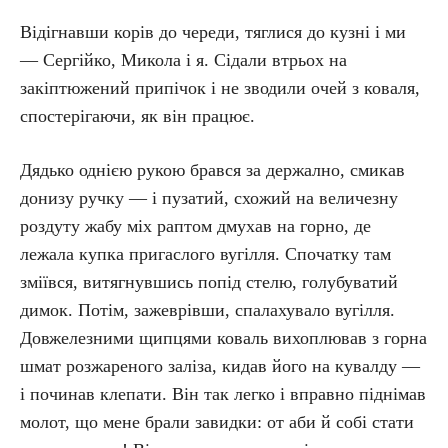
Відігнавши корів до череди, тяглися до кузні і ми
— Сергійко, Микола і я. Сідали втрьох на
закіптюжений припічок і не зводили очей з коваля,
спостерігаючи, як він працює.
Дядько однією рукою брався за держално, смикав
донизу ручку — і пузатий, схожий на величезну
роздуту жабу міх раптом дмухав на горно, де
лежала купка пригаслого вугілля. Спочатку там
зміївся, витягнувшись попід стелю, голубуватий
димок. Потім, зажеврівши, спалахувало вугілля.
Довжелезними щипцями коваль вихоплював з горна
шмат розжареного заліза, кидав його на кувалду —
і починав клепати. Він так легко і вправно піднімав
молот, що мене брали завидки: от аби й собі стати