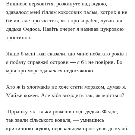
Вишневе верховіття, розкинуте над водою,
здавалося мені гіллям кокосових пальм, котрих я не
бачив, але про які теж, як і про кораблі, чував від
дядька Федоса. Навіть очерет я називав цукровою
тростиною.
Якщо б мені тоді сказали, що мине небагато років і
я побачу справжні острови — я б і не повірив. Бо
мрія про море здавалася недосяжною.
Хто ж із хлопчаків не хоче стати моряком, думав я.
Майже кожен. Але хіба виходить так, як мріється?
Щоранку, як тільки рожевів схід, дядько Федос, —
так звали сільського коваля, — умившись
криничною водою, перевальцем простував до кузні.