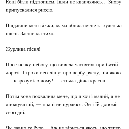
Коні бігли підтюпцем. Ішли не кваплячись… Знову
припускалися риссю.
Віддавши мені віжки, мама обняла мене за худенькі
плечі. Заспівала тихо.
Журлива пісня!
Про чаєчку-небогу, що вивела чаєняток при битій
дорозі. І трохи веселішу: про вербу рясну, під якою
— незрозуміло чому! — стояла дівка красна.
Потім вона похвалила мене, що я хоч і малий, а не
лінькуватий, — праці не цураюся. Он і їй допоміг
сьогодні.
Як давно те було… Аж не віриться якось, що тепер