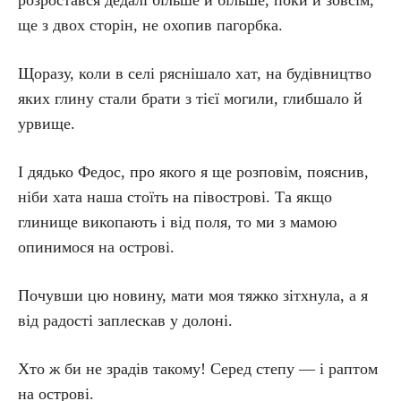
розростався дедалі більше й більше, поки й зовсім,
ще з двох сторін, не охопив пагорбка.
Щоразу, коли в селі ряснішало хат, на будівництво
яких глину стали брати з тієї могили, глибшало й
урвище.
І дядько Федос, про якого я ще розповім, пояснив,
ніби хата наша стоїть на півострові. Та якщо
глинище викопають і від поля, то ми з мамою
опинимося на острові.
Почувши цю новину, мати моя тяжко зітхнула, а я
від радості заплескав у долоні.
Хто ж би не зрадів такому! Серед степу — і раптом
на острові.