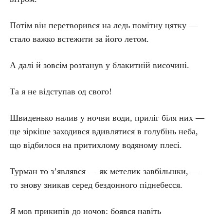
Потім він перетворився на ледь помітну цятку —
стало важко встежити за його летом.
А далі й зовсім розтанув у блакитній височині.
Та я не відступав од свого!
Швиденько налив у ночви води, приліг біля них —
ще зіркіше заходився вдивлятися в голубінь неба,
що відбилося на притихлому водяному плесі.
Турман то з’являвся — як метелик завбільшки, —
то знову зникав серед бездонного піднебесся.
Я мов прикипів до ночов: боявся навіть