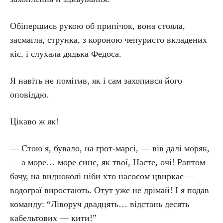
Обіпершись рукою об припічок, вона стояла,
засмагла, струнка, з короною чепуристо вкладених
кіс, і слухала дядька Федоса.
Я навіть не помітив, як і сам захопився його
оповіддю.
Цікаво ж як!
— Стою я, бувало, на грот-марсі, — вів далі моряк,
— а море… море синє, як твої, Насте, очі! Раптом
бачу, на видноколі ніби хто насосом цвиркає —
водограї виростають. Отут уже не дрімай! І я подав
команду: “Ліворуч двадцять… відстань десять
кабельтових — кити!”