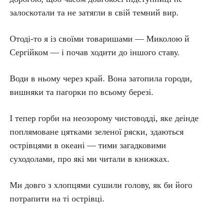
залоскотали та не затягли в свій темний вир.
Отоді-то я із своїми товаришами — Миколою й
Сергійком — і почав ходити до іншого ставу.
Води в ньому через край. Вона затопила городи,
вишняки та пагорки по всьому березі.
І тепер горби на неозорому чистоводді, яке деінде
поплямоване цятками зеленої ряски, здаються
острівцями в океані — тими загадковими
суходолами, про які ми читали в книжках.
Ми довго з хлопцями сушили голову, як би його
потрапити на ті острівці.