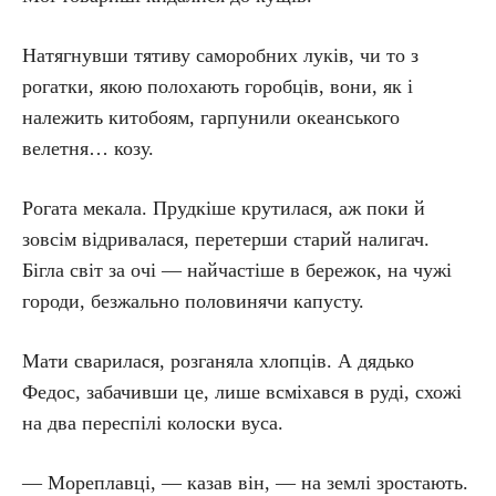
Натягнувши тятиву саморобних луків, чи то з
рогатки, якою полохають горобців, вони, як і
належить китобоям, гарпунили океанського
велетня… козу.
Рогата мекала. Прудкіше крутилася, аж поки й
зовсім відривалася, перетерши старий налигач.
Бігла світ за очі — найчастіше в бережок, на чужі
городи, безжально половинячи капусту.
Мати сварилася, розганяла хлопців. А дядько
Федос, забачивши це, лише всміхався в руді, схожі
на два переспілі колоски вуса.
— Мореплавці, — казав він, — на землі зростають.