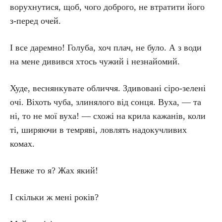
ворухнутися, щоб, чого доброго, не втратити його
з-перед очей.
І все даремно! Голуба, хоч плач, не було. А з води
на мене дивився хтось чужий і незнайомий.
Худе, веснянкувате обличчя. Здивовані сіро-зелені
очі. Віхоть чуба, злинялого від сонця. Вуха, — та
ні, то не мої вуха! — схожі на крила кажанів, коли
ті, ширяючи в темряві, ловлять надокучливих
комах.
Невже то я? Жах який!
І скільки ж мені років?