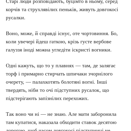
Старі люди розповідають, буцімто в ньому, серед
корчів та струхлявілих пеньків, живуть довгокосі
русалки.
Воно, може, й справді існує, оте чортовиння. Бо,
коли увечері йдеш гаткою, крізь густе вербове
галуззя іноді можна угледіти іскристі вогники.
Одні кажуть, що то у плавнях — там, де залягає
торф і примарно стирчать шпичаки зчорнілого
очерету, — палахкотять болотяні вогні. Інші
твердять, ніби то очі підступних русалок, що
підстерігають запізнілих перехожих.
Так воно чи ні — не знаю. Але мати заборонила
там купатися, наказала обходити ставок десятою
дорогою, щоб часом довгокосі підступниці не