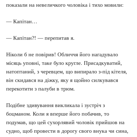
показали на невеличкого чоловіка і тихо мовили:
— Капітан…
— Капітан?! — перепитав я.
Ніколи б не повірив! Обличчя його нагадувало
місяць уповні, таке було кругле. Присадкуватий,
натоптаний, з черевцем, що випирало з-під кітеля,
він скидався на діжку, яку я щойно силкувався
перекотити з палуби в трюм.
Подібне здивування викликала і зустріч з
боцманом. Коли я вперше його побачив, то
подумав, що цей сухорлявий чоловік прийшов на
судно, щоб провести в дорогу свого внука чи сина,