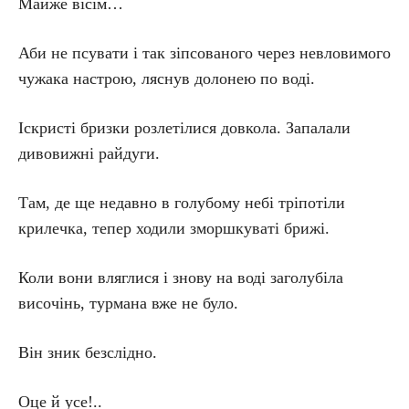
Майже вісім…
Аби не псувати і так зіпсованого через невловимого
чужака настрою, ляснув долонею по воді.
Іскристі бризки розлетілися довкола. Запалали
дивовижні райдуги.
Там, де ще недавно в голубому небі тріпотіли
крилечка, тепер ходили зморшкуваті брижі.
Коли вони вляглися і знову на воді заголубіла
височінь, турмана вже не було.
Він зник безслідно.
Оце й усе!..