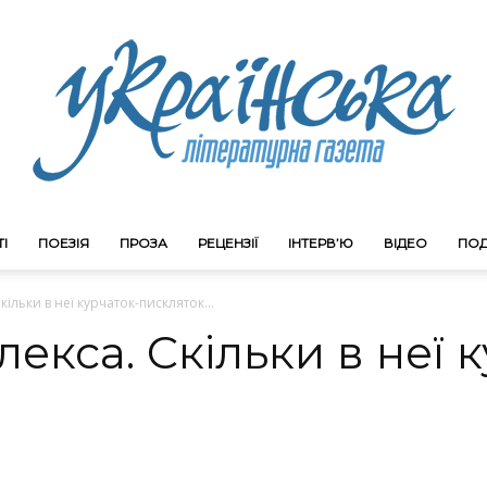
І
ПОЕЗІЯ
ПРОЗА
РЕЦЕНЗІЇ
ІНТЕРВ’Ю
ВІДЕО
ПОД
Litgazeta.com.ua
кільки в неї курчаток-пискляток…
екса. Скільки в неї 