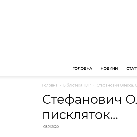
ГОЛОВНА
НОВИНИ
СТАТТ
Головна
Бібліотека ТВІР
Стефанович Олекса. С
Стефанович Ол
пискляток…
08.01.2020