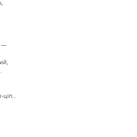
,
и —
ий,
.
п-ціп…