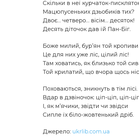
Скільки в неї курчаток-пискляток
Мацюпусеньких дзьобиків тих?
Двоє… четверо… вісім… десяток!
Десять діточок дав їй Пан-Біг.
Боже милий, бур’ян той кропив
Це для них уже ліс, цілий ліс!
Там ховатись, як близько той сив
Той крилатий, що вчора щось ніс
Поховаються, зникнуть в тім лісі.
Вдар в дзвіночок: ціп-ціп, ціп-ці
І, як м’ячики, звідти чи звідси
Сипле їх біло-жовтенький дріб.
Джерело:
ukrlib.com.ua