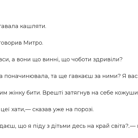
тавала кашляти.
 говорив Митро.
вси, а вони що винні, що чоботи здривіли?
 та поначинювала, та ще гавкаєш за ними? Я вас
ним жінку бити. Врешті затягнув на себе кожушин
цеї хати,— сказав уже на порозі.
даєш, що я піду з дітьми десь на край світа?..—