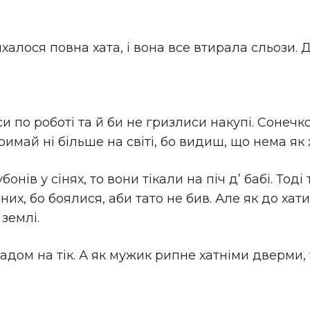
алося повна хата, і вона все втирала сльози. Д
си по роботі та й би не гризлиси накупі. Сонечк
 тримай ні більше на світі, бо видиш, що нема як
убонів у сінях, то вони тікали на піч д’ бабі. Тод
их, бо боялися, аби тато не бив. Але як до хати
 землі.
адом на тік. А як мужик рипне хатніми дверми, 