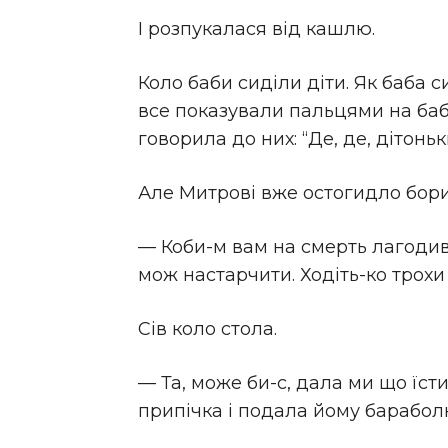
І розпукалася від кашлю.
Коло баби сиділи діти. Як баба с
все показували пальцями на бабу
говорила до них: “Де, де, дітонь
Але Митрові вже остогидло борик
— Коби-м вам на смерть лагодив, 
мож настарчити. Ходіть-ко трохи 
Сів коло стола.
— Та, може би-с, дала ми що їсти
припічка і подала йому бараболю