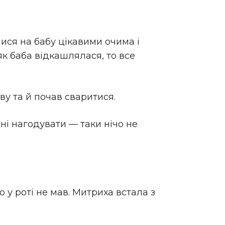
лися на бабу цікавими очима і
як баба відкашлялася, то все
ву та й почав сваритися.
ані нагодувати — таки нічо не
о у роті не мав. Митриха встала з