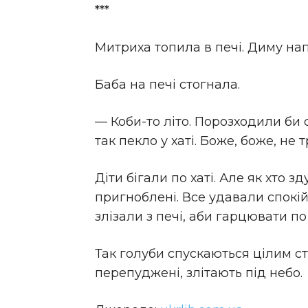
***
Митриха топила в печі. Диму напх
Баба на печі стогнала.
— Коби-то літо. Порозходили би 
так пекло у хаті. Боже, боже, не
Діти бігали по хаті. Але як хто зд
пригноблені. Все удавали спокійн
злізали з печі, аби гарцювати по
Так голуби спускаються цілим ст
перепуджені, злітають під небо.