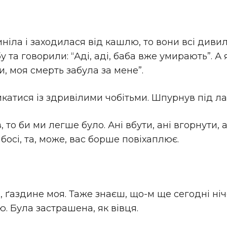
иніла і заходилася від кашлю, то вони всі диви
 та говорили: “Аді, аді, баба вже умирають”. А 
ки, моя смерть забула за мене”.
атися із здривілими чобітьми. Шпурнув під ла
то би ми легше було. Ані вбути, ані вгорнути, 
босі, та, може, вас борше повіхаплює.
, ґаздине моя. Таже знаєш, що-м ще сегодні ніч
. Була застрашена, як вівця.