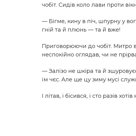
чобіт. Сидів коло лави проти вік
— Бігме, кину в піч, шпурну у во
гній та й плюнь — та й вже!
Приговорюючи до чобіт. Митро вс
неспокійно оглядав, чи не прірв
— Залізо не шкіра та й зшуровує
їм чєс. Але ще цу зиму мусі служ
І літав, і бісився, і сто разів хоті