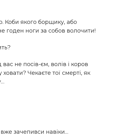
. Коби якого борщику, або
не годен ноги за собов волочити!
ить?
вас не посів-єм, волів і коров
у ховати? Чекаєте тої смерті, як
у…
с вже зачепивси навіки…