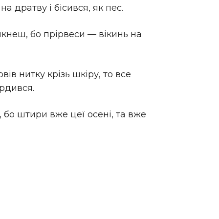
а дратву і бісився, як пес.
імкнеш, бо прірвеси — вікинь на
ів нитку крізь шкіру, то все
ердився.
 бо штири вже цеї осені, та вже