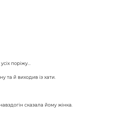
 усіх поріжу…
у та й виходив із хати.
 навздогін сказала йому жінка.