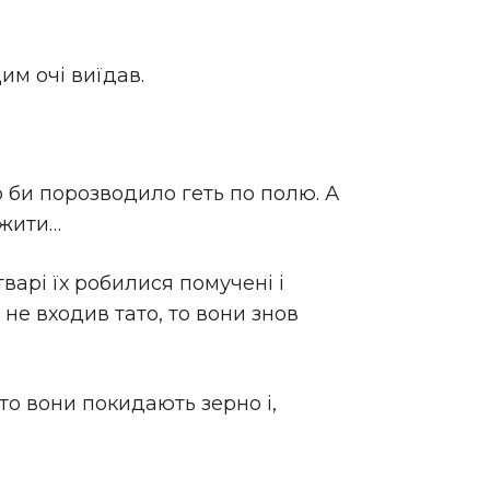
им очі виїдав.
о би порозводило геть по полю. А
 жити…
і тварі їх робилися помучені і
 не входив тато, то вони знов
то вони покидають зерно і,