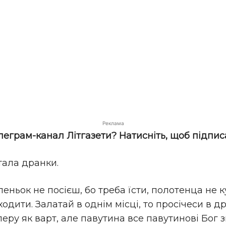
Реклама
елеграм-канал Літгазети? Натисніть, щоб підпис
тала дранки.
еньок не посієш, бо треба їсти, полотенца не 
одити. Залатай в однім місці, то просічеси в др
 перу як варт, але павутина все павутинові Бог зн