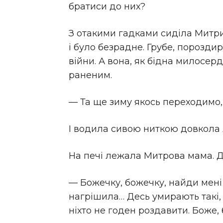
братиси до них?
З отакими гадками сиділа Митри
і було безрадне. Грубе, порозд
війни. А вона, як бідна милосер
раненим.
— Та ще зиму якось переходимо, а
І водила сивою ниткою довкола л
На печі лежала Митрова мама. Д
— Божечку, божечку, найди мені с
нагрішила… Десь умирають такі, 
ніхто не годен роздавити. Боже, 