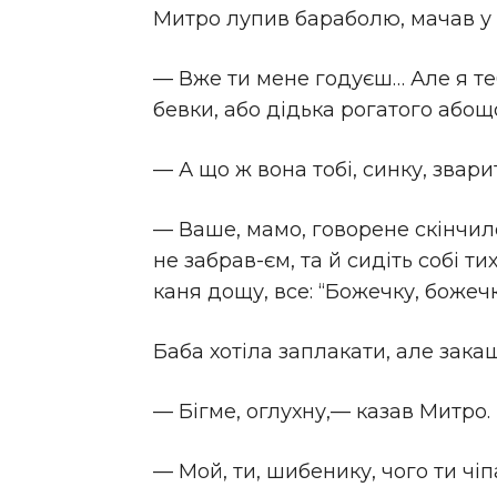
Митро лупив бараболю, мачав у сі
— Вже ти мене годуєш… Але я теб
бевки, або дідька рогатого абощ
— А що ж вона тобі, синку, звари
— Ваше, мамо, говорене скінчилос
не забрав-єм, та й сидіть собі ти
каня дощу, все: “Божечку, божеч
Баба хотіла заплакати, але зака
— Бігме, оглухну,— казав Митро.
— Мой, ти, шибенику, чого ти чі