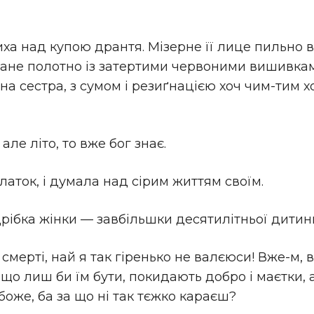
ха над купою дрантя. Мізерне її лице пильно 
иране полотно із затертими червоними вишивка
дна сестра, з сумом і резиґнацією хоч чим-тим
ле літо, то вже бог знає.
аток, і думала над сірим життям своїм.
рібка жінки — завбільшки десятилітньої дитин
мерті, най я так гіренько не валєюси! Вже-м, ві
що лиш би їм бути, покидають добро і маєтки, а
боже, ба за що ні так тєжко караєш?