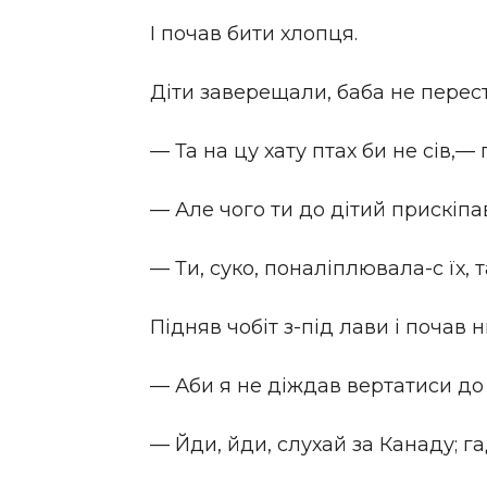
І почав бити хлопця.
Діти заверещали, баба не перес
— Та на цу хату птах би не сів,—
— Але чого ти до дітий прискіпа
— Ти, суко, поналіплювала-с їх,
Підняв чобіт з-під лави і почав 
— Аби я не діждав вертатиси до 
— Йди, йди, слухай за Канаду; га