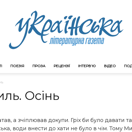
І
ПОЕЗІЯ
ПРОЗА
РЕЦЕНЗІЇ
ІНТЕРВ’Ю
ВІДЕО
ПОД
Litgazeta.com.ua
нь
ль. Осінь
тав, а зчіплював докупи. Гріх би було давати т
ська, води внести до хати не було в чім. Тому М