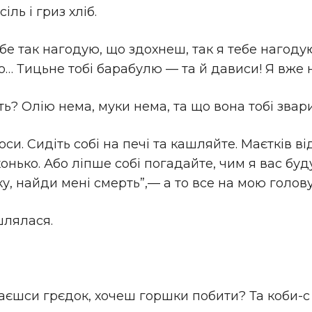
ль і гриз хліб.
е так нагодую, що здохнеш, так я тебе нагодую
о… Тицьне тобі барабулю — та й дависи! Я вже 
ть? Олію нема, муки нема, та що вона тобі звар
и. Сидіть собі на печі та кашляйте. Маєтків від 
хонько. Або ліпше собі погадайте, чим я вас буд
ку, найди мені смерть”,— а то все на мою голов
шлялася.
паєшси грєдок, хочеш горшки побити? Та коби-