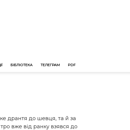
ІЇ
БІБЛІОТЕКА
ТЕЛЕГРАМ
PDF
аке дрантя до шевця, та й за
итро вже від ранку взявся до