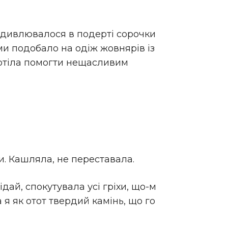
вдивлювалося в подерті сорочки
ми подобало на одіж жовнярів із
 хотіла помогти нещасливим
и. Кашляла, не переставала.
дай, спокутувала усі гріхи, що-м
 я як отот твердий камінь, що го