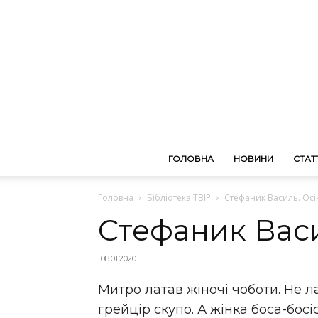
ГОЛОВНА
НОВИНИ
СТАТТ
Головна
Бібліотека ТВІР
Стефаник Василь. Осі
Стефаник Васи
08.01.2020
Митро латав жіночі чоботи. Не ла
грейцір скупо. А жінка боса-босі