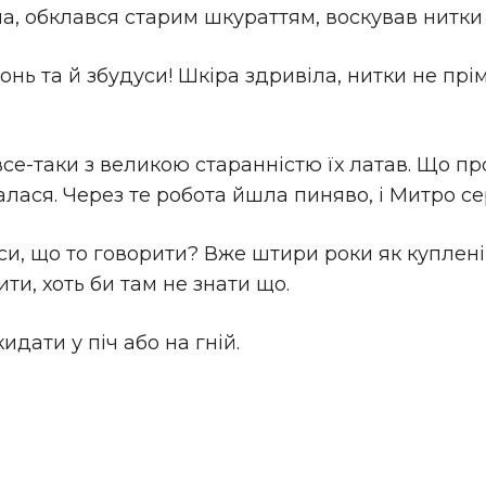
на, обклався старим шкураттям, воскував нитки н
гонь та й збудуси! Шкіра здривіла, нитки не пр
е-таки з великою старанністю їх латав. Що пров
алася. Через те робота йшла пиняво, і Митро с
си, що то говорити? Вже штири роки як куплені,
ити, хоть би там не знати що.
в кидати у піч або на гній.