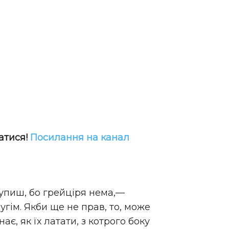
атися!
Посилання на канал
купиш, бо грейціря нема,—
угім. Якби ще не прав, то, може
ає, як їх латати, з котрого боку