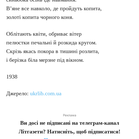
В’яне все навколо, де пройдуть копита,
золоті копита чорного коня.
Облітають квіти, обриває вітер
пелюстки печальні й розкида кругом.
Скрізь якась покора в тишині розлита,
і берізка біла мерзне під вікном.
1938
Джерело:
ukrlib.com.ua
Реклама
Ви досі не підписані на телеграм-канал
Літгазети? Натисніть, щоб підписатися!