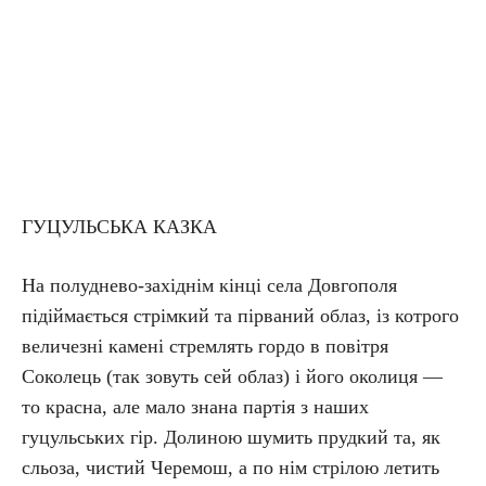
ГУЦУЛЬСЬКА КАЗКА
На полуднево-західнім кінці села Довгополя
підіймається стрімкий та пірваний облаз, із котрого
величезні камені стремлять гордо в повітря
Соколець (так зовуть сей облаз) і його околиця —
то красна, але мало знана партія з наших
гуцульських гір. Долиною шумить прудкий та, як
сльоза, чистий Черемош, а по нім стрілою летить