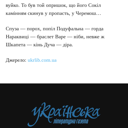
вуйко. То був той опришок, що його Сокіл
камінням скинув у пропасть, у Черемош…
Спуза — порох, попіл Подуфальна — горда
Нараквиці — браслет Варе — ніби, невже ж
Шкапета — кінь Дуча — діра.
Джерело:
ukrlib.com.ua