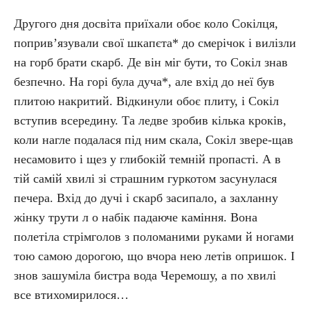
Другого дня досвіта приїхали обоє коло Сокілця,
поприв’язували свої шкапєта* до смерічок і вилізли
на горб брати скарб. Де він міг бути, то Сокіл знав
безпечно. На горі була дуча*, але вхід до неї був
плитою накритий. Відкинули обоє плиту, і Сокіл
вступив всередину. Та ледве зробив кілька кроків,
коли нагле подалася під ним скала, Сокіл звере-щав
несамовито і щез у глибокій темній пропасті. А в
тій самій хвилі зі страшним гуркотом засунулася
печера. Вхід до дучі і скарб засипало, а захланну
жінку трути л о набік падаюче каміння. Вона
полетіла стрімголов з поломаними руками й ногами
тою самою дорогою, що вчора нею летів опришок. І
знов зашуміла бистра вода Черемошу, а по хвилі
все втихомирилося…