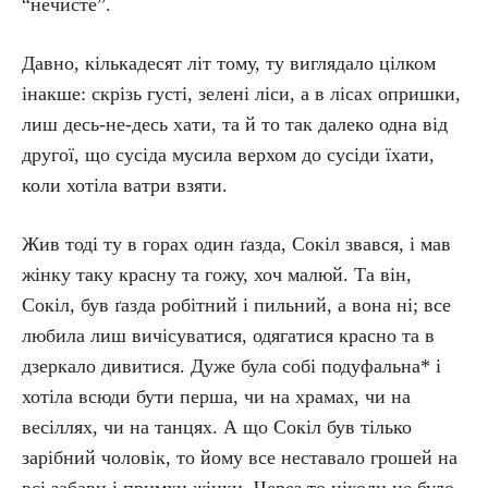
“нечисте”.
Давно, кількадесят літ тому, ту виглядало цілком
інакше: скрізь густі, зелені ліси, а в лісах опришки,
лиш десь-не-десь хати, та й то так далеко одна від
другої, що сусіда мусила верхом до сусіди їхати,
коли хотіла ватри взяти.
Жив тоді ту в горах один ґазда, Сокіл звався, і мав
жінку таку красну та гожу, хоч малюй. Та він,
Сокіл, був ґазда робітний і пильний, а вона ні; все
любила лиш вичісуватися, одягатися красно та в
дзеркало дивитися. Дуже була собі подуфальна* і
хотіла всюди бути перша, чи на храмах, чи на
весіллях, чи на танцях. А що Сокіл був тілько
зарібний чоловік, то йому все неставало грошей на