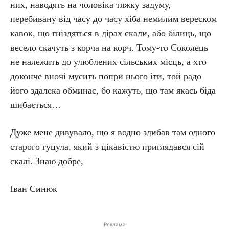
них, наводять на чоловіка тяжку задуму,
перебивану від часу до часу хіба немилим вереском
кавок, що гніздяться в дірах скали, або білиць, що
весело скачуть з корча на корч. Тому-то Соколець
не належить до улюблених сільських місць, а хто
доконче вночі мусить попри нього іти, той радо
його здалека обминає, бо кажуть, що там якась біда
шибається…
Дуже мене дивувало, що я водно здибав там одного
старого гуцула, який з цікавістю приглядався сій
скалі. Знаю добре,
Іван Синюк
Реклама