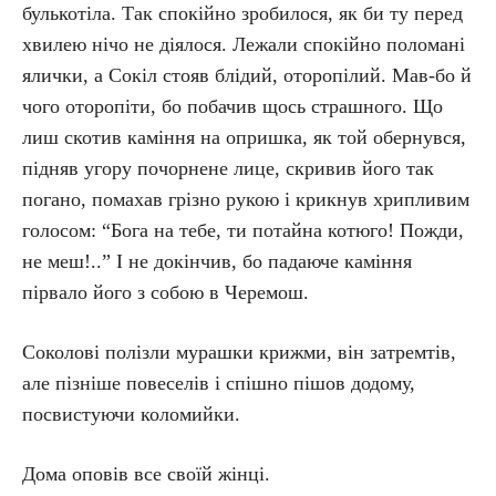
булькотіла. Так спокійно зробилося, як би ту перед
хвилею нічо не діялося. Лежали спокійно поломані
ялички, а Сокіл стояв блідий, оторопілий. Мав-бо й
чого оторопіти, бо побачив щось страшного. Що
лиш скотив каміння на опришка, як той обернувся,
підняв угору почорнене лице, скривив його так
погано, помахав грізно рукою і крикнув хрипливим
голосом: “Бога на тебе, ти потайна котюго! Пожди,
не меш!..” І не докінчив, бо падаюче каміння
пірвало його з собою в Черемош.
Соколові полізли мурашки крижми, він затремтів,
але пізніше повеселів і спішно пішов додому,
посвистуючи коломийки.
Дома оповів все своїй жінці.