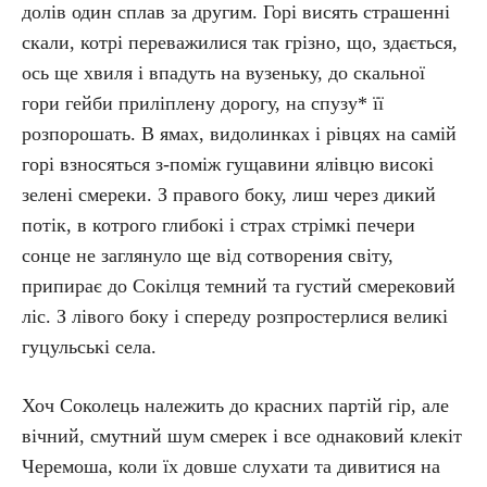
долів один сплав за другим. Горі висять страшенні
скали, котрі переважилися так грізно, що, здається,
ось ще хвиля і впадуть на вузеньку, до скальної
гори гейби приліплену дорогу, на спузу* її
розпорошать. В ямах, видолинках і рівцях на самій
горі взносяться з-поміж гущавини ялівцю високі
зелені смереки. З правого боку, лиш через дикий
потік, в котрого глибокі і страх стрімкі печери
сонце не заглянуло ще від сотворения світу,
припирає до Сокілця темний та густий смерековий
ліс. З лівого боку і спереду розпростерлися великі
гуцульські села.
Хоч Соколець належить до красних партій гір, але
вічний, смутний шум смерек і все однаковий клекіт
Черемоша, коли їх довше слухати та дивитися на