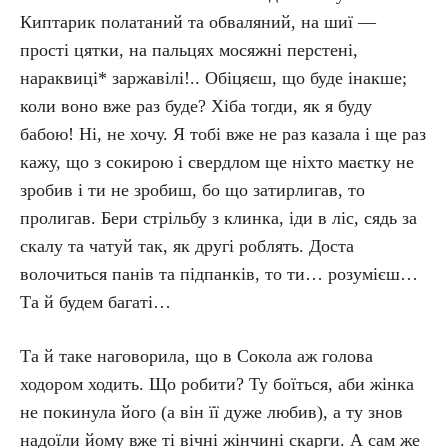
Киптарик полатаний та обваляний, на шиї —
прості цятки, на пальцях мосяжні перстені,
нараквиці* заржавілі!.. Обіцяєш, що буде інакше;
коли воно вже раз буде? Хіба тогди, як я буду
бабою! Ні, не хочу. Я тобі вже не раз казала і ще раз
кажу, що з сокирою і свердлом ще ніхто маєтку не
зробив і ти не зробиш, бо що затирлигав, то
пролигав. Бери стрільбу з клинка, іди в ліс, сядь за
скалу та чатуй так, як другі роблять. Доста
волочиться панів та підпанків, то ти… розумієш…
Та й будем багаті…
Та й таке наговорила, що в Сокола аж голова
ходором ходить. Що робити? Ту боїться, аби жінка
не покинула його (а він її дуже любив), а ту знов
надоїли йому вже ті вічні жінчині скарги. А сам же