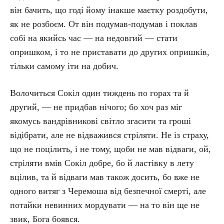
він бачить, що годі йому інакше маєтку роздобути,
як не розбоєм. От він подумав-подумав і поклав
собі на якийсь час — на недовгий — стати
опришком, і то не приставати до других опришків,
тільки самому іти на добич.
Волочиться Сокіл один тиждень по горах та й
другий, — не придбав нічого; бо хоч раз міг
якомусь вандрівникові світло згасити та гроші
відібрати, але не відважився стріляти. Не із страху,
що не поцілить, і не тому, щоби не мав відваги, ой,
стріляти вмів Сокіл добре, бо й ластівку в лету
вцілив, та й відваги мав також досить, бо вже не
одного витяг з Черемоша від безпечної смерті, але
потайки невинних мордувати — на то він ще не
звик, Бога боявся.