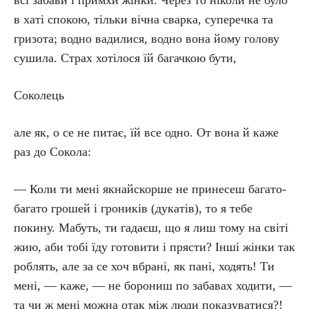
всі забави і примхи жінки. Через то ніколи не було
в хаті спокою, тільки вічна сварка, суперечка та
гризота; водно вадилися, водно вона йому голову
сушила. Страх хотілося їй багачкою бути,
Соколець
але як, о се не питає, їй все одно. От вона й каже
раз до Сокола:
— Коли ти мені якнайскорше не принесеш багато-
багато грошей і гроників (дукатів), то я тебе
покину. Мабуть, ти гадаєш, що я лиш тому на світі
жию, аби тобі їду готовити і прясти? Інші жінки так
роблять, але за се хоч вбрані, як пані, ходять! Ти
мені, — каже, — не борониш по забавах ходити, —
та чи ж мені можна отак між люди показуватися?!