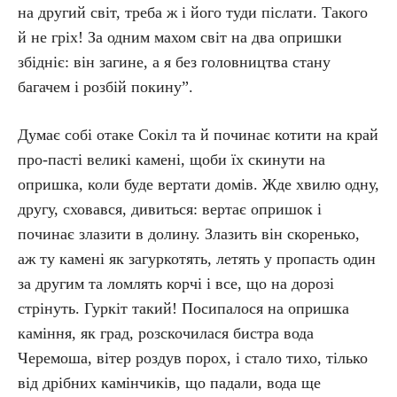
на другий світ, треба ж і його туди післати. Такого
й не гріх! За одним махом світ на два опришки
збідніє: він загине, а я без головництва стану
багачем і розбій покину”.
Думає собі отаке Сокіл та й починає котити на край
про-пасті великі камені, щоби їх скинути на
опришка, коли буде вертати домів. Жде хвилю одну,
другу, сховався, дивиться: вертає опришок і
починає злазити в долину. Злазить він скоренько,
аж ту камені як загуркотять, летять у пропасть один
за другим та ломлять корчі і все, що на дорозі
стрінуть. Гуркіт такий! Посипалося на опришка
каміння, як град, розскочилася бистра вода
Черемоша, вітер роздув порох, і стало тихо, тілько
від дрібних камінчиків, що падали, вода ще