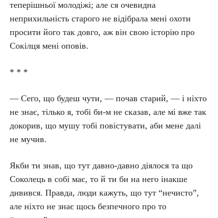
теперішньої молодіжі; але ся очевидна
неприхильність старого не відібрала мені охоти
просити його так довго, аж він свою історію про
Сокілця мені оповів.
* * *
— Сего, що будеш чути, — почав старий, — і ніхто
не знає, тілько я, тобі би-м не сказав, але мі вже так
докорив, що мушу тобі повістувати, аби мене далі
не мучив.
Якби ти знав, що тут давно-давно діялося та що
Соколець в собі має, то й ти би на него інакше
дивився. Правда, люди кажуть, що тут “нечисто”,
але ніхто не знає щось безпечного про то