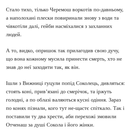
Стало тихо, тілько Черемош воркотів по-давньому,
а наполохані плески повиринали знову з води та
чівкотіли далі, гейби насміхалися з захланних
людей.
А то, видко, опришок так прилагодив свою дучу,
що вона кожному мусила принести смерть, хто не
знав до неї заходити так, як він.
Ішли з Вижниці гуцули попід Соколець, дивляться:
стоять коні, прив’язані до смерічок, та іржуть
голодні, а по облазі валяються кусні одіння. Зараз
по конях пізнали, кого тут не-щастє спіткало. Так і
поставили ту два хрести, аби перехожі змовили
Отченаш за душі Сокола і його жінки.