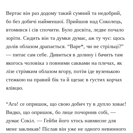
Вертає він раз додому такий сумний та недобрий,
бо без добичі найменшої. Прийшов над Соколець,
втомився і сів спочити. Було досвіта, ледве почало
зоріти. Сидить він та думки думає, аж ту чує: щось
долів облазом драпається. “Варе*, чи не стрільці?”
— питає сам себе. Дивиться в долину і бачить там
якогось чоловіка з повними саквами на плечах, як
лізе стрімким облазом вгору, потім іде вузенькою
стежкою на правий бік та й щезає в густих корчах
ялівцю.
“Ага! се опришок, що свою добич ту в дупло ховає!
Видко, що опришок, бо лице почорнив собі, —
думає Сокіл. — Гейби його хтось навмисне для
мене закликав! Післав він уже не одного невинного