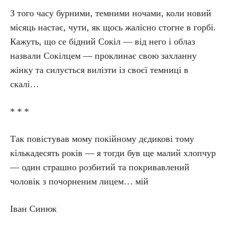
З того часу бурними, темними ночами, коли новий
місяць настає, чути, як щось жалісно стогне в горбі.
Кажуть, що се бідний Сокіл — від него і облаз
назвали Сокілцем — проклинає свою захланну
жінку та силується вилізти із своєї темниці в
скалі…
* * *
Так повістував мому покійному дєдикові тому
кількадесять років — я тогди був ще малий хлопчур
— один страшно розбитий та покривавлений
чоловік з почорненим лицем… мій
Іван Синюк