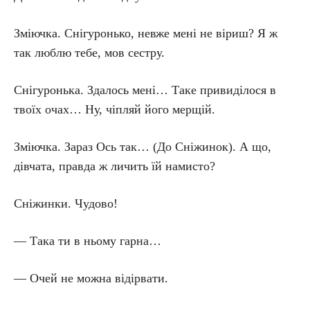
Зміючка. Снігуронько, невже мені не віриш? Я ж
так люблю тебе, мов сестру.
Снігуронька. Здалось мені… Таке привиділося в
твоїх очах… Ну, чіпляй його мерщій.
Зміючка. Зараз Ось так… (До Сніжинок). А що,
дівчата, правда ж личить їй намисто?
Сніжинки. Чудово!
— Така ти в ньому гарна…
— Очей не можна відірвати.