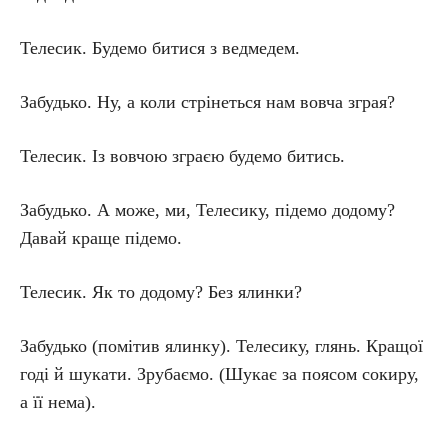
Телесик. Будемо битися з ведмедем.
Забудько. Ну, а коли стрінеться нам вовча зграя?
Телесик. Із вовчою зграєю будемо битись.
Забудько. А може, ми, Телесику, підемо додому?
Давай краще підемо.
Телесик. Як то додому? Без ялинки?
Забудько (помітив ялинку). Телесику, глянь. Кращої
годі й шукати. Зрубаємо. (Шукає за поясом сокиру,
а її нема).