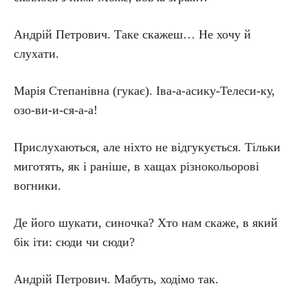
Андрій Петрович. Таке скажеш… Не хочу й
слухати.
Марія Степанівна (гукає). Іва-а-асику-Телеси-ку,
озо-ви-и-ся-а-а!
Прислухаються, але ніхто не відгукується. Тільки
миготять, як і раніше, в хащах різнокольорові
вогники.
Де його шукати, синочка? Хто нам скаже, в який
бік іти: сюди чи сюди?
Андрій Петрович. Мабуть, ходімо так.