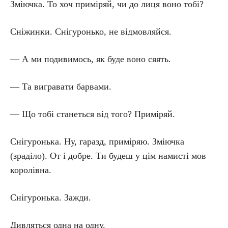
Зміючка. То хоч приміряй, чи до лиця воно тобі?
Сніжинки. Снігуронько, не відмовляйся.
— А ми подивимось, як буде воно сяять.
— Та вигравати барвами.
— Що тобі станеться від того? Приміряй.
Снігуронька. Ну, гаразд, приміряю. Зміючка
(зраділо). От і добре. Ти будеш у цім намисті мов
королівна.
Снігуронька. Зажди.
Дивляться одна на одну.