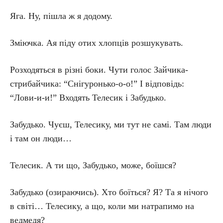
Яга. Ну, пішла ж я додому.
Зміючка. Ая піду отих хлопців розшукувать.
Розходяться в різні боки. Чути голос Зайчика-
стрибайчика: “Снігуронько-о-о!” І відповідь:
“Лови-и-и!” Входять Телесик і Забудько.
Забудько. Чуєш, Телесику, ми тут не самі. Там люди
і там он люди…
Телесик. А ти що, Забудько, може, боїшся?
Забудько (озираючись). Хто боїться? Я? Та я нічого
в світі… Телесику, а що, коли ми натрапимо на
ведмедя?