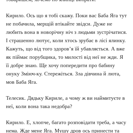
Кирило. Ось що я тобі скажу. Поки вас Баба Яга тут
не побачила, мерщій втікайте звідси. Дуже не
любить вона в новорічну ніч з людьми зустрічатися.
І страшенно лютує, коли хтось зрубає в лісі ялинку.
Кажуть, що від того здоров’я їй убавляється. А вже
як піймає порубщика, то милості від неї не жди. Я
її добре знаю. Ще хочу попередити про бабину
онуку Зміюч-ку. Стережіться. Зла дівчина й люта,
мов Баба Яга.
Телесик. Дядьку Кириле, а чому ж ви наймитуєте в
неї, коли вона така недобра?
Кирило. Е, хлопче, багато розповідати треба, а часу
нема. Жде мене Яга. Мушу дров ось принести та