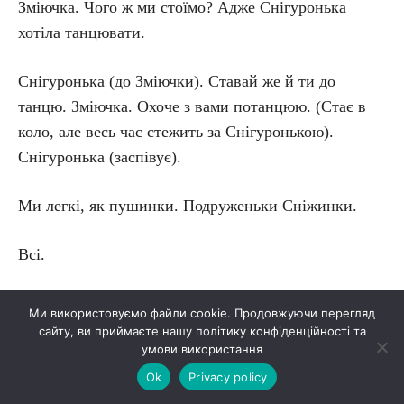
Зміючка. Чого ж ми стоїмо? Адже Снігуронька
хотіла танцювати.
Снігуронька (до Зміючки). Ставай же й ти до
танцю. Зміючка. Охоче з вами потанцюю. (Стає в
коло, але весь час стежить за Снігуронькою).
Снігуронька (заспівує).
Ми легкі, як пушинки. Подруженьки Сніжинки.
Всі.
Давайте ж веселитися, Співать і танцювать, Бо всі
Ми використовуємо файли cookie. Продовжуючи перегляд
ми тут зібралися Наш Новий рік стрічать.
сайту, ви приймаєте нашу політику конфіденційності та
умови використання
Снігуронька.
Ok
Privacy policy