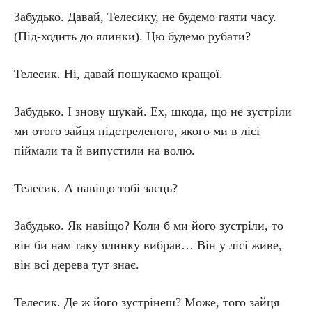
Забудько. Давай, Телесику, не будемо гаяти часу.
(Під-ходить до ялинки). Цю будемо рубати?
Телесик. Ні, давай пошукаємо кращої.
Забудько. І знову шукай. Ех, шкода, що не зустріли
ми отого зайця підстреленого, якого ми в лісі
піймали та й випустили на волю.
Телесик. А навіщо тобі заєць?
Забудько. Як навіщо? Коли б ми його зустріли, то
він би нам таку ялинку вибрав… Він у лісі живе,
він всі дерева тут знає.
Телесик. Де ж його зустрінеш? Може, того зайця