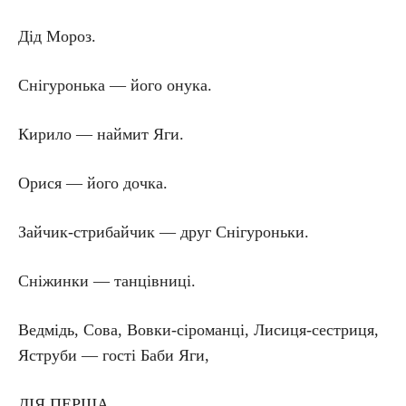
Дід Мороз.
Снігуронька — його онука.
Кирило — наймит Яги.
Орися — його дочка.
Зайчик-стрибайчик — друг Снігуроньки.
Сніжинки — танцівниці.
Ведмідь, Сова, Вовки-сіроманці, Лисиця-сестриця,
Яструби — гості Баби Яги,
ДІЯ ПЕРША