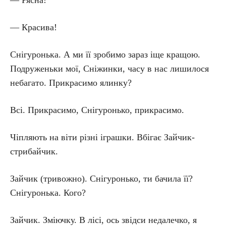
— Рясна!
— Красива!
Снігуронька. А ми її зробимо зараз іще кращою.
Подруженьки мої, Сніжинки, часу в нас лишилося
небагато. Прикрасимо ялинку?
Всі. Прикрасимо, Снігуронько, прикрасимо.
Чіпляють на віти різні іграшки. Вбігає Зайчик-
стрибайчик.
Зайчик (тривожно). Снігуронько, ти бачила її?
Снігуронька. Кого?
Зайчик. Зміючку. В лісі, ось звідси недалечко, я