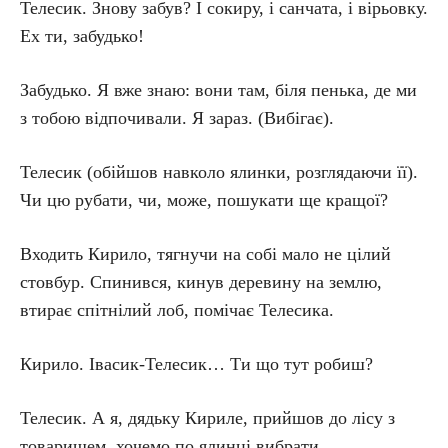
Телесик. Знову забув? І сокиру, і санчата, і вірьовку.
Ех ти, забудько!
Забудько. Я вже знаю: вони там, біля пенька, де ми
з тобою відпочивали. Я зараз. (Вибігає).
Телесик (обійшов навколо ялинки, розглядаючи її).
Чи цю рубати, чи, може, пошукати ще кращої?
Входить Кирило, тягнучи на собі мало не цілий
стовбур. Спинився, кинув деревину на землю,
втирає спітнілий лоб, помічає Телесика.
Кирило. Івасик-Телесик… Ти що тут робиш?
Телесик. А я, дядьку Кириле, прийшов до лісу з
товаришем, хочемо по ялинці вибрати.