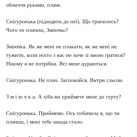
обличчя руками, плаче.
Снігуронька (підходить до неї). Що трапилось?
Чого ти плачеш, Зміючко?
Зміючка. Як же мені не плакати, як же мені не
тужити, коли ніхто з вас не хоче зі мною гратися?
Нікому я не потрібна. Всі мене цураються.
Снігуронька. Не плач. Заспокойся. Витри сльози.
З м і ю ч к а. А хіба ви приймете мене до гурту?
Снігуронька. Приймемо. Ось побачила я, що ти
плачеш, і мені тебе шкода стало.