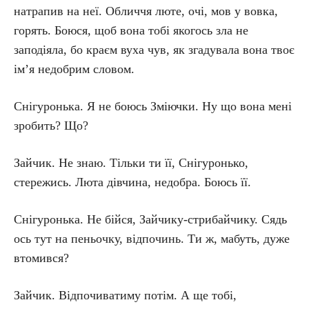
натрапив на неї. Обличчя люте, очі, мов у вовка,
горять. Боюся, щоб вона тобі якогось зла не
заподіяла, бо краєм вуха чув, як згадувала вона твоє
ім’я недобрим словом.
Снігуронька. Я не боюсь Зміючки. Ну що вона мені
зробить? Що?
Зайчик. Не знаю. Тільки ти її, Снігуронько,
стережись. Люта дівчина, недобра. Боюсь її.
Снігуронька. Не бійся, Зайчику-стрибайчику. Сядь
ось тут на пеньочку, відпочинь. Ти ж, мабуть, дуже
втомився?
Зайчик. Відпочиватиму потім. А ще тобі,