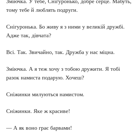
Зміючка. У тебе, Снігуронько, добре серце. Мабуть,
тому тебе й люблять подруги.
Снігуронька. Бо живу я з ними у великій дружбі.
Адже так, дівчата?
Всі. Так. Звичайно, так. Дружба у нас міцна.
Зміючка. А я теж хочу з тобою дружити. Я тобі
разок намиста подарую. Хочеш?
Сніжинки милуються намистом.
Сніжинки. Яке ж красиве!
— А як воно грає барвами!