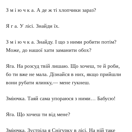
З м і ю ч к а. А де ж ті хлопчики зараз?
Я г а. У лісі. Знайди їх.
З м і ю ч к а. Знайду. І що з ними робити потім?
Може, до нашої хати заманити обох?
Яга. На розсуд твій лишаю. Що хочеш, те й роби,
бо ти вже не мала. Дізнайся в них, якщо прийшли
вони рубати ялинку,— мене гукнеш.
Зміючка. Таяй сама упораюся з ними… Бабусю!
Яга. Що хочеш ти від мене?
Зміючка. Зустріла я Снігурку в лісі. На ній таке