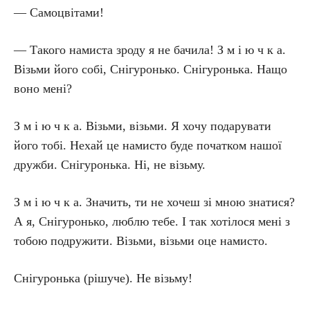
— Самоцвітами!
— Такого намиста зроду я не бачила! З м і ю ч к а.
Візьми його собі, Снігуронько. Снігуронька. Нащо
воно мені?
З м і ю ч к а. Візьми, візьми. Я хочу подарувати
його тобі. Нехай це намисто буде початком нашої
дружби. Снігуронька. Ні, не візьму.
З м і ю ч к а. Значить, ти не хочеш зі мною знатися?
А я, Снігуронько, люблю тебе. І так хотілося мені з
тобою подружити. Візьми, візьми оце намисто.
Снігуронька (рішуче). Не візьму!