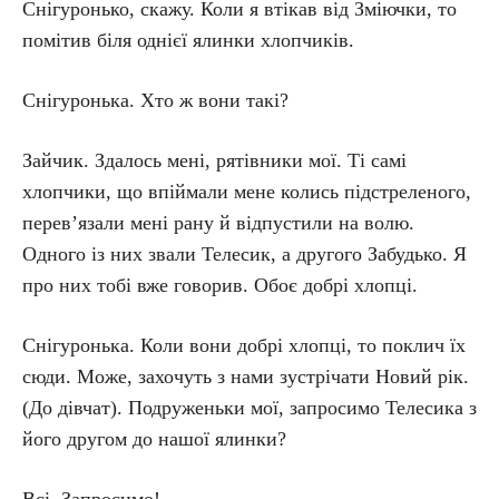
Снігуронько, скажу. Коли я втікав від Зміючки, то
помітив біля однієї ялинки хлопчиків.
Снігуронька. Хто ж вони такі?
Зайчик. Здалось мені, рятівники мої. Ті самі
хлопчики, що впіймали мене колись підстреленого,
перев’язали мені рану й відпустили на волю.
Одного із них звали Телесик, а другого Забудько. Я
про них тобі вже говорив. Обоє добрі хлопці.
Снігуронька. Коли вони добрі хлопці, то поклич їх
сюди. Може, захочуть з нами зустрічати Новий рік.
(До дівчат). Подруженьки мої, запросимо Телесика з
його другом до нашої ялинки?