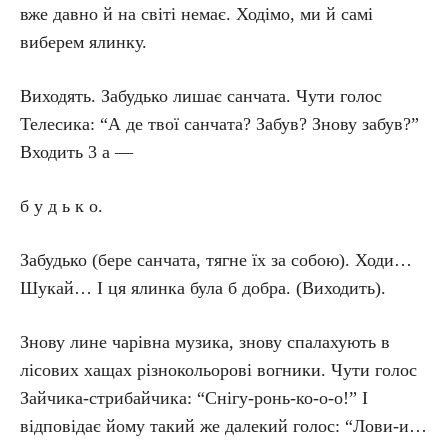
вже давно й на світі немає. Ходімо, ми й самі
виберем ялинку.
Виходять. Забудько лишає санчата. Чути голос
Телесика: “А де твої санчата? Забув? Знову забув?”
Входить 3 а —
б у д ь к о.
Забудько (бере санчата, тягне їх за собою). Ходи…
Шукай… І ця ялинка була б добра. (Виходить).
Знову лине чарівна музика, знову спалахують в
лісових хащах різнокольорові вогники. Чути голос
Зайчика-стрибайчика: “Снігу-ронь-ко-о-о!” І
відповідає йому такий же далекий голос: “Лови-и…