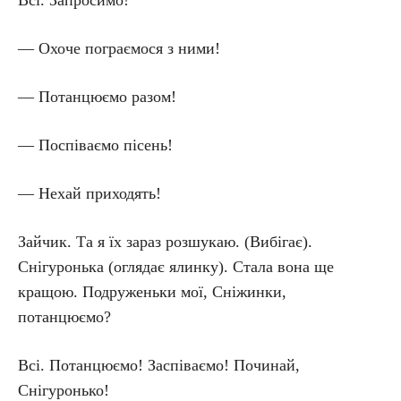
Всі. Запросимо!
— Охоче пограємося з ними!
— Потанцюємо разом!
— Поспіваємо пісень!
— Нехай приходять!
Зайчик. Та я їх зараз розшукаю. (Вибігає).
Снігуронька (оглядає ялинку). Стала вона ще
кращою. Подруженьки мої, Сніжинки,
потанцюємо?
Всі. Потанцюємо! Заспіваємо! Починай,
Снігуронько!