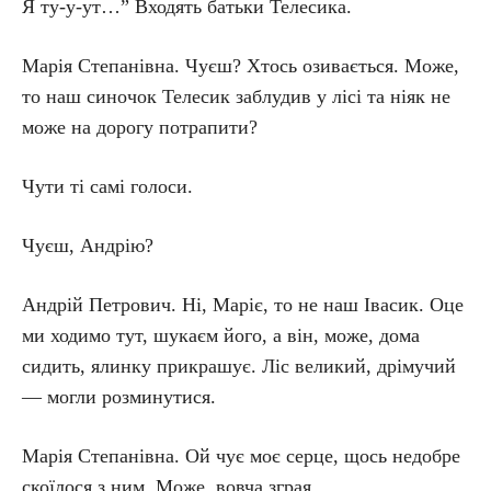
Я ту-у-ут…” Входять батьки Телесика.
Марія Степанівна. Чуєш? Хтось озивається. Може,
то наш синочок Телесик заблудив у лісі та ніяк не
може на дорогу потрапити?
Чути ті самі голоси.
Чуєш, Андрію?
Андрій Петрович. Ні, Маріє, то не наш Івасик. Оце
ми ходимо тут, шукаєм його, а він, може, дома
сидить, ялинку прикрашує. Ліс великий, дрімучий
— могли розминутися.
Марія Степанівна. Ой чує моє серце, щось недобре
скоїлося з ним. Може, вовча зграя…