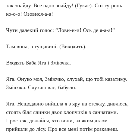
так знайду. Все одно знайду! (Гукає). Сні-гу-ронь-
ко-о-о! Озовися-а-а!
Чути далекий голос: “Лови-и-и! Ось де я-а-а!”
Там вона, в гущавині. (Виходить).
Входять Баба Яга і Зміючка.
Яга. Онуко моя, Зміючко, слухай, що тобі казатиму.
Зміючка. Слухаю вас, бабусю.
Яга. Нещодавно вийшла я з яру на стежку, дивлюсь,
стоять біля ялинки двоє хлопчиків з санчатами.
Простеж, дізнайся, хто вони, за яким ділом
прийшли до лісу. Про все мені потім розкажеш.