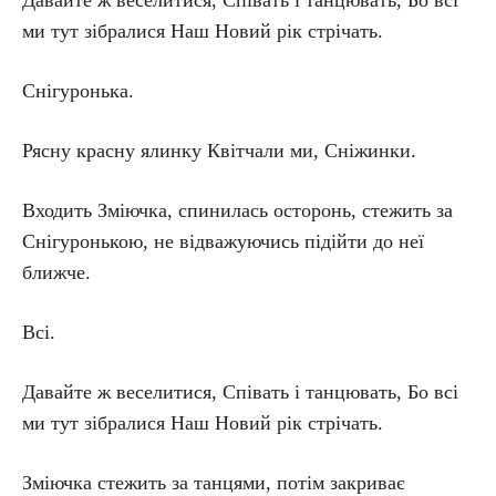
Давайте ж веселитися, Співать і танцювать, Бо всі
ми тут зібралися Наш Новий рік стрічать.
Снігуронька.
Рясну красну ялинку Квітчали ми, Сніжинки.
Входить Зміючка, спинилась осторонь, стежить за
Снігуронькою, не відважуючись підійти до неї
ближче.
Всі.
Давайте ж веселитися, Співать і танцювать, Бо всі
ми тут зібралися Наш Новий рік стрічать.
Зміючка стежить за танцями, потім закриває