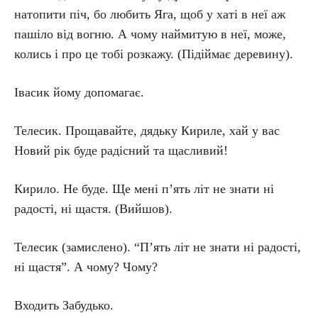
натопити піч, бо любить Яга, щоб у хаті в неї аж
пашіло від вогню. А чому наймитую в неї, може,
колись і про це тобі розкажу. (Підіймає деревину).
Івасик йому допомагає.
Телесик. Прощавайте, дядьку Кириле, хай у вас
Новий рік буде радісний та щасливий!
Кирило. Не буде. Ще мені п’ять літ не знати ні
радості, ні щастя. (Вийшов).
Телесик (замислено). “П’ять літ не знати ні радості,
ні щастя”. А чому? Чому?
Входить Забудько.