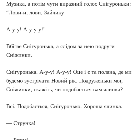
Музика, а потім чути виразний голос Снігуроньки:
“Лови-и, лови, Зайчику!
А-у-у! А-у-у-у!”
Вбігає Снігуронька, а слідом за нею подруги
Сніжинки.
Снігуронька. А-у-у! А-у-у! Оце і є та поляна, де ми
будемо зустрічати Новий рік. Подруженьки мої,
Сніжинки, скажіть, чи подобається вам ялинка?
Всі. Подобається, Снігуронько. Хороша ялинка.
— Струнка!