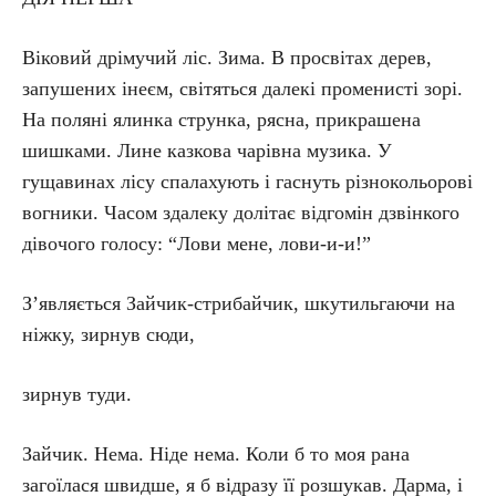
Віковий дрімучий ліс. Зима. В просвітах дерев,
запушених інеєм, світяться далекі променисті зорі.
На поляні ялинка струнка, рясна, прикрашена
шишками. Лине казкова чарівна музика. У
гущавинах лісу спалахують і гаснуть різнокольорові
вогники. Часом здалеку долітає відгомін дзвінкого
дівочого голосу: “Лови мене, лови-и-и!”
З’являється Зайчик-стрибайчик, шкутильгаючи на
ніжку, зирнув сюди,
зирнув туди.
Зайчик. Нема. Ніде нема. Коли б то моя рана
загоїлася швидше, я б відразу її розшукав. Дарма, і