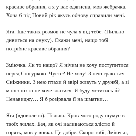
красиве вбрання, а я у вас одягнена, мов жебрачка.
Хоча б під Новий рік якусь обнову справили мені.
Яга. Іще таких розмов не чула я від тебе. (Пильно
дивиться на онуку). Скажи мені, нащо тобі
потрібне красиве вбрання?
Зміючка. Як то нащо? Я нічим не хочу поступитися
перед Снігуркою. Чуєте? Не хочу! З нею граються
Сніжинки. З нею птахи й звірі живуть у дружбі, а зі
мною ніхто не хоче знатися. Я буду мститись їй!
Ненавиджу… Я б розірвала її на шматки…
Яга (вдоволено). Пізнаю. Кров мого роду шумує в
твоїх жилах. Бач, як очі наливаються злістю й
горять, мов у вовка. Це добре. Скоро тобі, Зміючко,