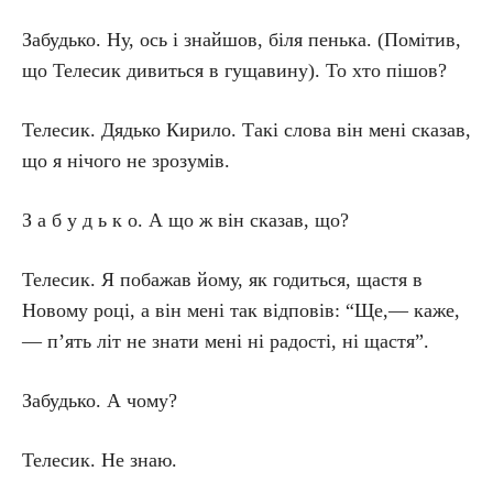
Забудько. Ну, ось і знайшов, біля пенька. (Помітив,
що Телесик дивиться в гущавину). То хто пішов?
Телесик. Дядько Кирило. Такі слова він мені сказав,
що я нічого не зрозумів.
З а б у д ь к о. А що ж він сказав, що?
Телесик. Я побажав йому, як годиться, щастя в
Новому році, а він мені так відповів: “Ще,— каже,
— п’ять літ не знати мені ні радості, ні щастя”.
Забудько. А чому?
Телесик. Не знаю.