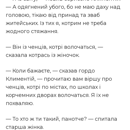
— А одягнений убого, бо не маю даху над
головою, тікаю від принад та зваб
житейських. Із тих я, котрим не треба
жодного стяжання.
— Він із ченців, котрі волочаться, —
сказала котрась із жіночок.
— Коли бажаєте, — сказав гордо
Климентій, — прочитаю вам віршу про
ченців, котрі по містах, по школах і
корчемних дворах волочаться. Я їх не
похваляю.
— То хто ж ти такий, панотче? — спитала
старша жінка.