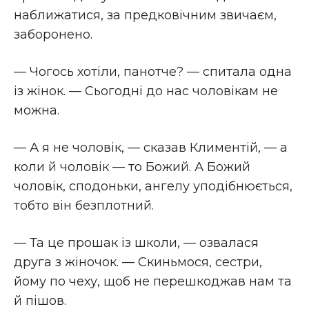
наближатися, за предковічним звичаєм,
заборонено.
— Чогось хотіли, панотче? — спитала одна
із жінок. — Сьогодні до нас чоловікам не
можна.
— А я не чоловік, — сказав Климентій, — а
коли й чоловік — то Божий. А Божий
чоловік, сподоньки, ангелу уподібнюється,
тобто він безплотний.
— Та це прошак із школи, — озвалася
друга з жіночок. — Скиньмося, сестри,
йому по чеху, щоб не перешкоджав нам та
й пішов.