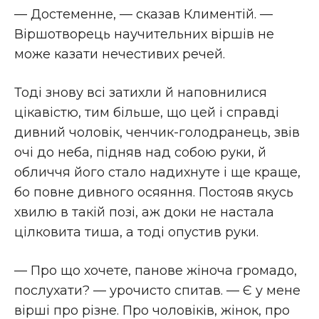
— Достеменне, — сказав Климентій. —
Віршотворець научительних віршів не
може казати нечестивих речей.
Тоді знову всі затихли й наповнилися
цікавістю, тим більше, що цей і справді
дивний чоловік, ченчик-голодранець, звів
очі до неба, підняв над собою руки, й
обличчя його стало надихнуте і ще краще,
бо повне дивного осяяння. Постояв якусь
хвилю в такій позі, аж доки не настала
цілковита тиша, а тоді опустив руки.
— Про що хочете, панове жіноча громадо,
послухати? — урочисто спитав. — Є у мене
вірші про різне. Про чоловіків, жінок, про