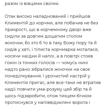
разом із вівцями своїми.
Отак високо наладнований і прийшов
Климентій до корчми, але побачив не без
прикрості, що в корчемному дворі вже
сиділи за довгим дощатим столом
жіночки, бо хто б то в таку Божу пору та й
сидів у хаті, і тілиста корчмарка моталася,
носячи наїдки й напої, а в повітрі стояв
гомін із тонких голосів — чомусь нині
надто рано зібралися жіночки на своє
понеділкування. І урочистий настрій у
Климентія пригас, але все-таки не втратив
надії повчити ума-розуму цей збір та й
щось підзаробити, отож тихцем-бічком
протиснувся у напіввідхилені ворота і