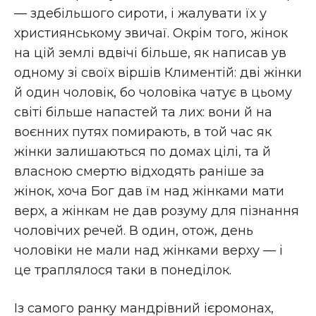
— здебільшого сироти, і жалувати їх у
християнському звичаї. Окрім того, жінок
на цій землі вдвічі більше, як написав ув
одному зі своїх віршів Климентій: дві жінки
й один чоловік, бо чоловіка чатує в цьому
світі більше напастей та лих: вони й на
воєнних путях помирають, в той час як
жінки залишаються по домах цілі, та й
власною смертю відходять раніше за
жінок, хоча Бог дав їм над жінками мати
верх, а жінкам не дав розуму для пізнання
чоловічих речей. В один, отож, день
чоловіки не мали над жінками верху — і
це траплялося таки в понеділок.
Із самого ранку мандрівний ієромонах,