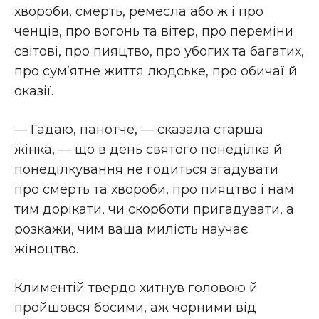
хвороби, смерть, ремесла або ж і про
ченців, про вогонь та вітер, про переміни
світові, про пияцтво, про убогих та багатих,
про сум’ятне життя людське, про обичаї й
оказії.
— Гадаю, панотче, — сказала старша
жінка, — що в день святого понеділка й
понеділкування не годиться згадувати
про смерть та хвороби, про пияцтво і нам
тим дорікати, чи скорботи пригадувати, а
розкажи, чим ваша милість научає
жіноцтво.
Климентій твердо хитнув головою й
пройшовся босими, аж чорними від