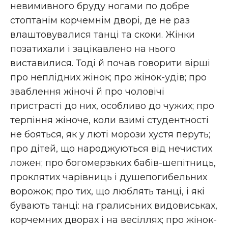
невимивного бруду ногами по добре
стоптанім корчемнім дворі, де не раз
влаштовувалися танці та скоки. Жінки
позатихали і зацікавлено на нього
виставилися. Тоді й почав говорити вірші
про неплідних жінок; про жінок-удів; про
зваблення жіночі й про чоловічі
пристрасті до них, особливо до чужих; про
терпіння жіноче, коли взимі студентності
не бояться, як у люті морози хустя перуть;
про дітей, що народжуються від нечистих
ложен; про богомерзьких бабів-шепітниць,
проклятих чарівниць і душепогибельних
ворожок; про тих, що люблять танці, і які
бувають танці: на гралисьних видовиськах,
корчемних дворах і на весіллях; про жінок-