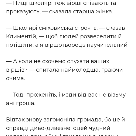
— Нищі школярі теж вірші співають та
проказують, — сказала старша жінка.
— Школярі сміховиська строять, — сказав
Климентій, — щоб людей розвеселити й
потішити, а я віршотворець научительний.
— А коли не схочемо слухати ваших
віршів? — спитала наймолодша, граючи
очима.
— Тоді проженіть, і мзди від вас не візьму
ані гроша.
Відтак знову загомоніла громада, бо це й
справді диво-дивезне, оцей чудний