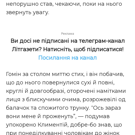
непорушно став, чекаючи, поки на нього
звернуть увагу.
Реклама
Ви досі не підписані на телеграм-канал
Літгазети? Натисніть, щоб підписатися!
Посилання на канал
Гомін за столом миттю стих, і він побачив,
що до нього повернулися сухі й повні,
круглі й довгообразі, оторочені намітками
лиця з блискучими очима, розрожевілі од
балачок та спожитого трунку. “Ось зараз
вони мене й проженуть”, — подумав
упокорено Климентій, добре-бо знав, що
при понеділкуванні чоловікам до жінок