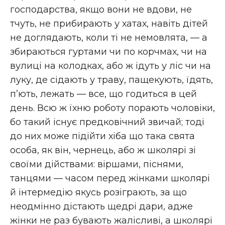
господарства, якщо вони не вдови, не
тчуть, не прибирають у хатах, навіть дітей
не доглядають, коли ті не немовлята, — а
збираються гуртами чи по корчмах, чи на
вулиці на колодках, або ж ідуть у ліс чи на
луку, де сідають у траву, пащекують, їдять,
п’ють, лежать — все, що годиться в цей
день. Всю ж їхню роботу порають чоловіки,
бо такий існує предковічний звичай; тоді
до них може підійти хіба що така свята
особа, як він, чернець, або ж школярі зі
своїми дійствами: віршами, піснями,
танцями — часом перед жінками школярі
й інтермедію якусь розіграють, за що
неодмінно дістають щедрі дари, адже
жінки не раз бувають жалісливі, а школярі