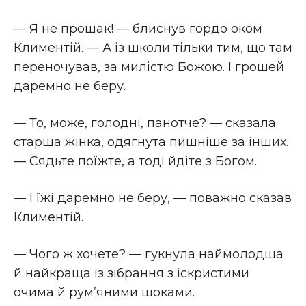
— Я не прошак! — блиснув гордо оком
Климентій. — А із школи тільки тим, що там
переночував, за милістю Божою. І грошей
даремно не беру.
— То, може, голодні, панотче? — сказала
старша жінка, одягнута пишніше за інших.
— Сядьте поїжте, а тоді йдіте з Богом.
— І їжі даремно не беру, — поважно сказав
Климентій.
— Чого ж хочете? — гукнула наймолодша
й найкраща із зібрання з іскристими
очима й рум’яними щоками.