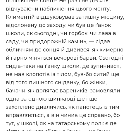
побільшене сонце. Не раз і не десять,
відчуваючи наближення цього менту,
Климентій відшуковував затишну місцину,
відслонену до заходу: чи був це ґанок
школи, як сьогодні, чи горбок, чи лава в
саду, чи придорожній камінь, — сідав
обличчям до сонця й дивився, як химерно
й гарно міняться вечорові барви. Сьогодні
сидів-таки на ґанку школи, де зупинився,
не мав клопотів із тілом, був-бо ситий ще
від того пишного сніданку, бо жінки,
бачачи, як долягає вареників, замовляли
одна за одною шинкарці ще і ще,
захоплено дивлячись, як панотець із тим
вправляється, а він чинив це справно, бо
тут, у школі, як на татарському полі: є де