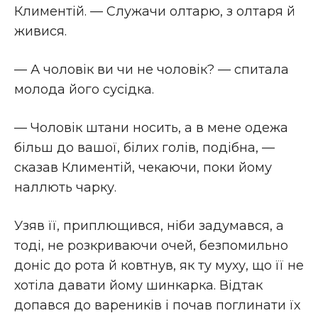
Климентій. — Служачи олтарю, з олтаря й
живися.
— А чоловік ви чи не чоловік? — спитала
молода його сусідка.
— Чоловік штани носить, а в мене одежа
більш до вашої, білих голів, подібна, —
сказав Климентій, чекаючи, поки йому
наллють чарку.
Узяв її, приплющився, ніби задумався, а
тоді, не розкриваючи очей, безпомильно
доніс до рота й ковтнув, як ту муху, що її не
хотіла давати йому шинкарка. Відтак
допався до вареників і почав поглинати їх