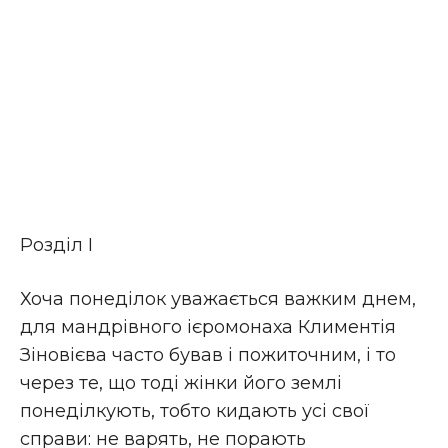
Роздiл I
Хоча понеділок уважається важким днем,
для мандрівного ієромонаха Климентія
Зіновієва часто бував і пожиточним, і то
через те, що тоді жінки його землі
понеділкують, тобто кидають усі свої
справи: не варять, не порають