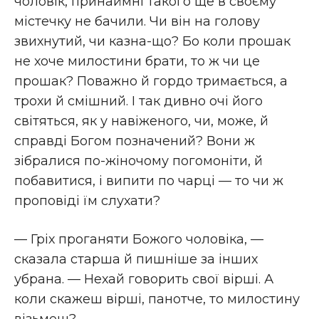
чоловік, принаймні такого ще в своєму
містечку не бачили. Чи він на голову
звихнутий, чи казна-що? Бо коли прошак
не хоче милостини брати, то ж чи це
прошак? Поважно й гордо тримається, а
трохи й смішний. І так дивно очі його
світяться, як у навіженого, чи, може, й
справді Богом позначений? Вони ж
зібралися по-жіночому погомоніти, й
побавитися, і випити по чарці — то чи ж
проповіді їм слухати?
— Гріх проганяти Божого чоловіка, —
сказала старша й пишніше за інших
убрана. — Нехай говорить свої вірші. А
коли скажеш вірші, панотче, то милостину