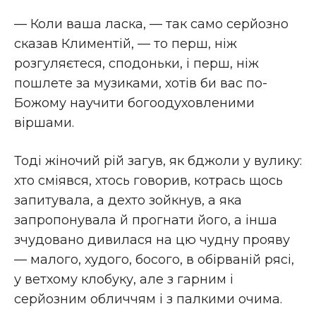
— Коли ваша ласка, — так само серйозно
сказав Климентій, — то перш, ніж
розгуляєтеся, сподоньки, і перш, ніж
пошлете за музиками, хотів би вас по-
Божому научити богоодуховленими
віршами.
Тоді жіночий рій загув, як бджоли у вулику:
хто сміявся, хтось говорив, котрась щось
запитувала, а дехто зойкнув, а яка
запропонувала й прогнати його, а інша
зчудовано дивилася на цю чудну прояву
— малого, худого, босого, в обірваній рясі,
у ветхому клобуку, але з гарним і
серйозним обличчям і з палкими очима.