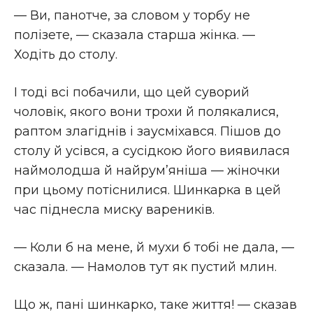
— Ви, панотче, за словом у торбу не
полізете, — сказала старша жінка. —
Ходіть до столу.
І тоді всі побачили, що цей суворий
чоловік, якого вони трохи й полякалися,
раптом злагіднів і заусміхався. Пішов до
столу й усівся, а сусідкою його виявилася
наймолодша й найрум’яніша — жіночки
при цьому потіснилися. Шинкарка в цей
час піднесла миску вареників.
— Коли б на мене, й мухи б тобі не дала, —
сказала. — Намолов тут як пустий млин.
Що ж, пані шинкарко, таке життя! — сказав