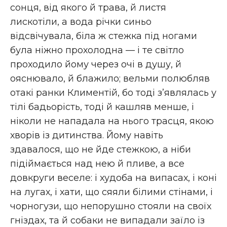
сонця, від якого й трава, й листя
лискотіли, а вода річки синьо
відсвічувала, біла ж стежка під ногами
була ніжно прохолодна — і те світло
проходило йому через очі в душу, й
ояснювало, й блажило; вельми полюбляв
отакі ранки Климентій, бо тоді з’являлась у
тілі бадьорість, тоді й кашляв менше, і
ніколи не нападала на нього трасця, якою
хворів із дитинства. Йому навіть
здавалося, що не йде стежкою, а ніби
підіймається над нею й пливе, а все
довкруги веселе: і худоба на випасах, і коні
на лугах, і хати, що сяяли білими стінами, і
чорногузи, що непорушно стояли на своїх
гніздах, та й собаки не випадали заїло із