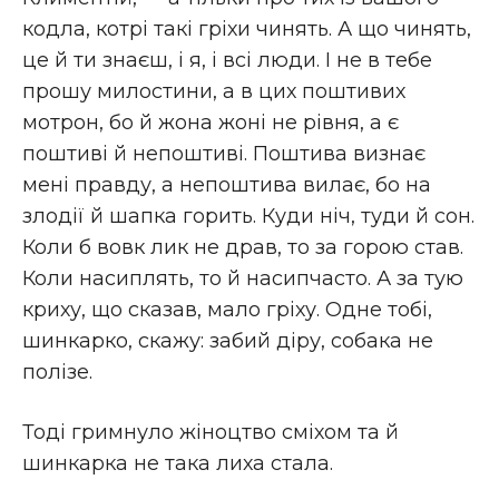
кодла, котрі такі гріхи чинять. А що чинять,
це й ти знаєш, і я, і всі люди. І не в тебе
прошу милостини, а в цих поштивих
мотрон, бо й жона жоні не рівня, а є
поштиві й непоштиві. Поштива визнає
мені правду, а непоштива вилає, бо на
злодії й шапка горить. Куди ніч, туди й сон.
Коли б вовк лик не драв, то за горою став.
Коли насиплять, то й насипчасто. А за тую
криху, що сказав, мало гріху. Одне тобі,
шинкарко, скажу: забий діру, собака не
полізе.
Тоді гримнуло жіноцтво сміхом та й
шинкарка не така лиха стала.