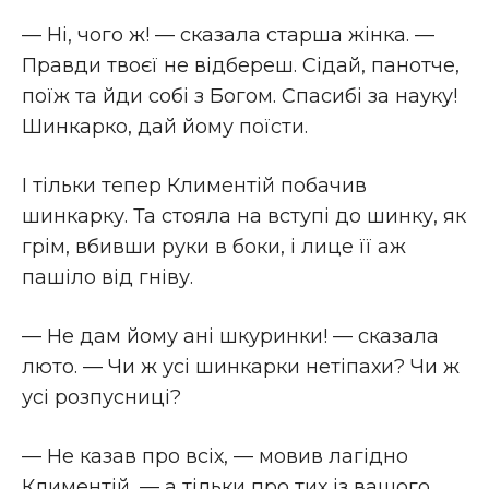
— Ні, чого ж! — сказала старша жінка. —
Правди твоєї не відбереш. Сідай, панотче,
поїж та йди собі з Богом. Спасибі за науку!
Шинкарко, дай йому поїсти.
І тільки тепер Климентій побачив
шинкарку. Та стояла на вступі до шинку, як
грім, вбивши руки в боки, і лице її аж
пашіло від гніву.
— Не дам йому ані шкуринки! — сказала
люто. — Чи ж усі шинкарки нетіпахи? Чи ж
усі розпусниці?
— Не казав про всіх, — мовив лагідно
Климентій, — а тільки про тих із вашого