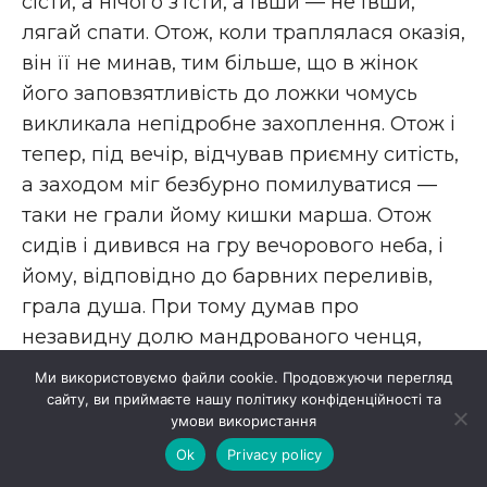
сісти, а нічого з’їсти, а ївши — не ївши,
лягай спати. Отож, коли траплялася оказія,
він її не минав, тим більше, що в жінок
його заповзятливість до ложки чомусь
викликала непідробне захоплення. Отож і
тепер, під вечір, відчував приємну ситість,
а заходом міг безбурно помилуватися —
таки не грали йому кишки марша. Отож
сидів і дивився на гру вечорового неба, і
йому, відповідно до барвних переливів,
грала душа. При тому думав про
незавидну долю мандрованого ченця,
який волочиться по школах чи корчмах, і
Ми використовуємо файли cookie. Продовжуючи перегляд
це правду сказав жіночкам: в нього є щодо
сайту, ви приймаєте нашу політику конфіденційності та
умови використання
таких осудний вірш, бо хоча й сам був
Ok
Privacy policy
мандрованцем, але подібних собі