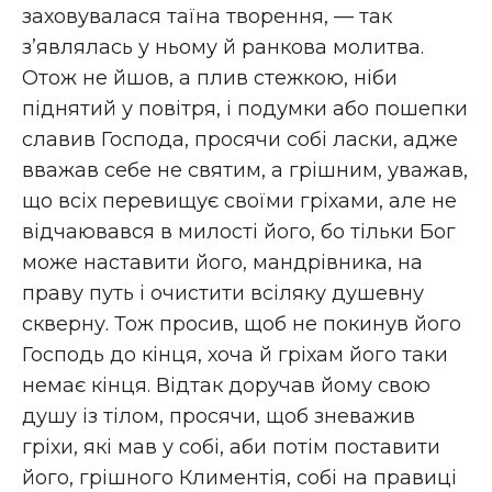
заховувалася таїна творення, — так
з’являлась у ньому й ранкова молитва.
Отож не йшов, а плив стежкою, ніби
піднятий у повітря, і подумки або пошепки
славив Господа, просячи собі ласки, адже
вважав себе не святим, а грішним, уважав,
що всіх перевищує своїми гріхами, але не
відчаювався в милості його, бо тільки Бог
може наставити його, мандрівника, на
праву путь і очистити всіляку душевну
скверну. Тож просив, щоб не покинув його
Господь до кінця, хоча й гріхам його таки
немає кінця. Відтак доручав йому свою
душу із тілом, просячи, щоб зневажив
гріхи, які мав у собі, аби потім поставити
його, грішного Климентія, собі на правиці