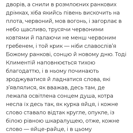
дворів, а снили в розмлоєних ранкових
дрімках, хіба якийсь півень вискочить на
плота, червоний, мов вогонь, і загорлає в
небо щасливо, трусячи червоними
ковтями й палаючи не менш червоним
гребенем, і той крик — ніби славослів’я
Божому ранкові, сонцю й новому дню. Тоді
Климентій наповнюється тихою
благодаттю, і в ньому починають
зроджуватися й ладнатися слова, які
з’являлися, як вважав, десь там, де
лежала освітлена сонцем душа, котра
несла їх десь так, як курка яйця, і кожне
слово ставало відтак кругле, опукле, із
білою рівною шкаралущею, отже, кожне
слово — яйце-райце, і в цьому