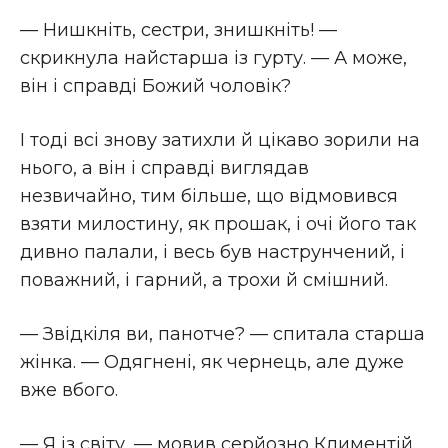
— Нишкніть, сестри, знишкніть! —
скрикнула найстарша із гурту. — А може,
він і справді Божий чоловік?
І тоді всі знову затихли й цікаво зорили на
нього, а він і справді виглядав
незвичайно, тим більше, що відмовився
взяти милостину, як прошак, і очі його так
дивно палали, і весь був наструнчений, і
поважний, і гарний, а трохи й смішний.
— Звідкіля ви, панотче? — спитала старша
жінка. — Одягнені, як чернець, але дуже
вже вбого.
— Я із світу, — мовив серйозно Климентій.