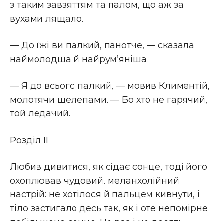
з таким завзяттям та палом, що аж за
вухами лящало.
— До їжі ви палкий, панотче, — сказала
наймолодша й найрум’яніша.
— Я до всього палкий, — мовив Климентій,
молотячи щелепами. — Бо хто не гарячий,
той ледачий.
Розділ II
Любив дивитися, як сідає сонце, тоді його
охоплював чудовий, меланхолійний
настрій: не хотілося й пальцем кивнути, і
тіло застигало десь так, як і оте непомірне