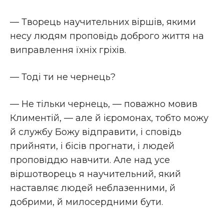
— Творець научительних віршів, якими
несу людям проповідь доброго життя на
виправлення їхніх гріхів.
— Тоді ти не чернець?
— Не тільки чернець, — поважно мовив
Климентій, — але й ієромонах, тобто можу
й службу Божу відправити, і сповідь
прийняти, і бісів прогнати, і людей
проповіддю навчити. Але над усе
віршотворець я научительний, який
наставляє людей неблазенними, й
добрими, й милосердними бути.