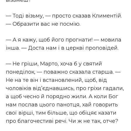
візьмеш?
— Тоді візьму, — просто сказав Климентій.
— Образити вас не посмію.
— А я кажу, щоб його прогнати! — мовила
інша. — Доста нам і в церкві проповідей.
— Не гріши, Марто, хоча б у святий
понеділок, — поважно сказала старша. —
Не на те він і встановлений, щоб, від
чоловіків від’єднавшись, про гріхи гадали,
а щоб чесно й порядно жили. А коли Бог
нам послав цього панотця, хай говорить
свої вірші, тим більше, що обіцяє казати
про благочестиві речі. Чи ж не так, отче?