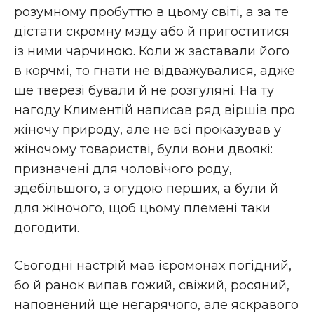
розумному пробуттю в цьому світі, а за те
дістати скромну мзду або й пригоститися
із ними чарчиною. Коли ж заставали його
в корчмі, то гнати не відважувалися, адже
ще тверезі бували й не розгуляні. На ту
нагоду Климентій написав ряд віршів про
жіночу природу, але не всі проказував у
жіночому товаристві, були вони двоякі:
призначені для чоловічого роду,
здебільшого, з огудою перших, а були й
для жіночого, щоб цьому племені таки
догодити.
Сьогодні настрій мав ієромонах погідний,
бо й ранок випав гожий, свіжий, росяний,
наповнений ще негарячого, але яскравого