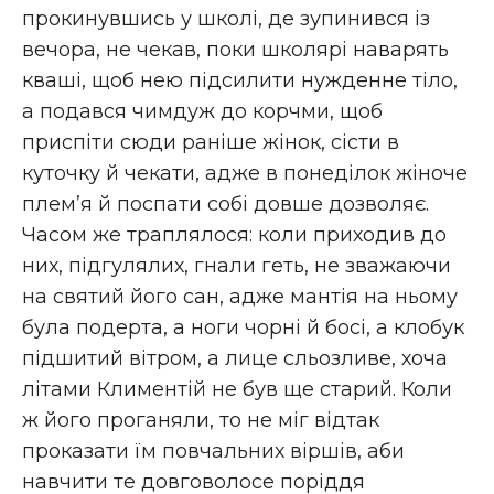
прокинувшись у школі, де зупинився із
вечора, не чекав, поки школярі наварять
кваші, щоб нею підсилити нужденне тіло,
а подався чимдуж до корчми, щоб
приспіти сюди раніше жінок, сісти в
куточку й чекати, адже в понеділок жіноче
плем’я й поспати собі довше дозволяє.
Часом же траплялося: коли приходив до
них, підгулялих, гнали геть, не зважаючи
на святий його сан, адже мантія на ньому
була подерта, а ноги чорні й босі, а клобук
підшитий вітром, а лице сльозливе, хоча
літами Климентій не був ще старий. Коли
ж його проганяли, то не міг відтак
проказати їм повчальних віршів, аби
навчити те довговолосе поріддя