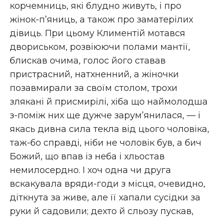
корчемниць, які блудно живуть, і про
жінок-п’яниць, а також про заматерілих
дівиць. При цьому Климентій мотався
двориськом, розвіюючи полами мантії,
блискав очима, голос його ставав
пристрасний, натхненний, а жіночки
позавмирали за своїм столом, трохи
злякані й присмирілі, хіба що наймолодша
з-поміж них ще дужче зарум’янилася, — і
якась дивна сила текла від цього чоловіка,
таж-бо справді, ніби не чоловік був, а бич
Божий, що впав із неба і хльостав
немилосердно. І хоч одна чи друга
вскакувала вряди-годи з місця, очевидно,
діткнута за живе, але її хапали сусідки за
руки й садовили; дехто й сльозу пускав,