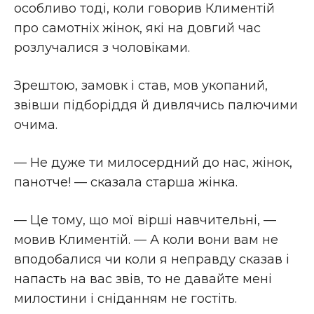
особливо тоді, коли говорив Климентій
про самотніх жінок, які на довгий час
розлучалися з чоловіками.
Зрештою, замовк і став, мов укопаний,
звівши підборіддя й дивлячись палючими
очима.
— Не дуже ти милосердний до нас, жінок,
панотче! — сказала старша жінка.
— Це тому, що мої вірші навчительні, —
мовив Климентій. — А коли вони вам не
вподобалися чи коли я неправду сказав і
напасть на вас звів, то не давайте мені
милостини і сніданням не гостіть.