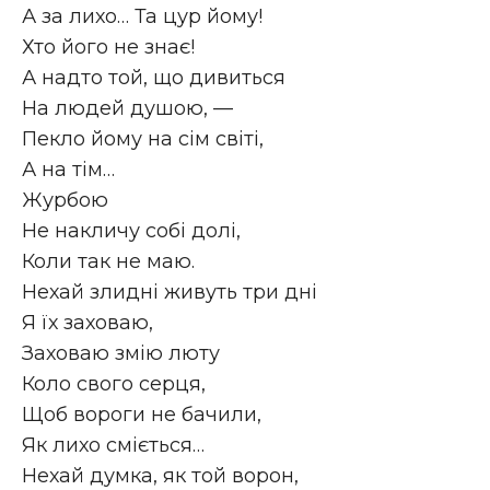
А за лихо… Та цур йому!
Хто його не знає!
А надто той, що дивиться
На людей душою, —
Пекло йому на сім світі,
А на тім…
Журбою
Не накличу собі долі,
Коли так не маю.
Нехай злидні живуть три дні
Я їх заховаю,
Заховаю змію люту
Коло свого серця,
Щоб вороги не бачили,
Як лихо сміється…
Нехай думка, як той ворон,