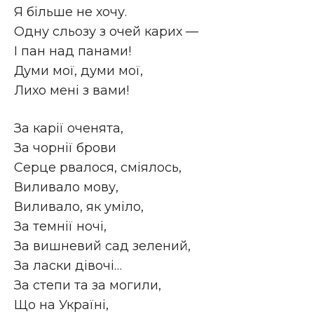
Я більше не хочу.
Одну сльозу з очей карих —
І пан над панами!
Думи мої, думи мої,
Лихо мені з вами!
За карії оченята,
За чорнії брови
Серце рвалося, сміялось,
Виливало мову,
Виливало, як уміло,
За темнії ночі,
За вишневий сад зелений,
За ласки дівочі…
За степи та за могили,
Що на Україні,