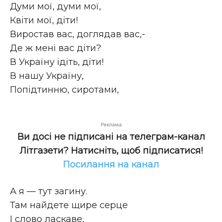
Думи мої, думи мої,
Квіти мої, діти!
Виростав вас, доглядав вас,-
Де ж мені вас діти?
В Україну ідіть, діти!
В нашу Україну,
Попідтинню, сиротами,
Реклама
Ви досі не підписані на телеграм-канал
Літгазети? Натисніть, щоб підписатися!
Посилання на канал
А я — тут загину.
Там найдете щире серце
І слово ласкаве,