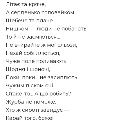
Літає та кряче,
А серденько соловейком
Щебече та плаче
Нишком — люди не побачать,
То й не засміються…
Не втирайте ж мої сльози,
Нехай собі ллються,
Чуже поле поливають
Щодня і щоночі,
Поки, поки… не засиплють
Чужим піском очі…
Отаке-то… А що робить?
Журба не поможе.
Хто ж сироті завидує —
Карай того, боже!