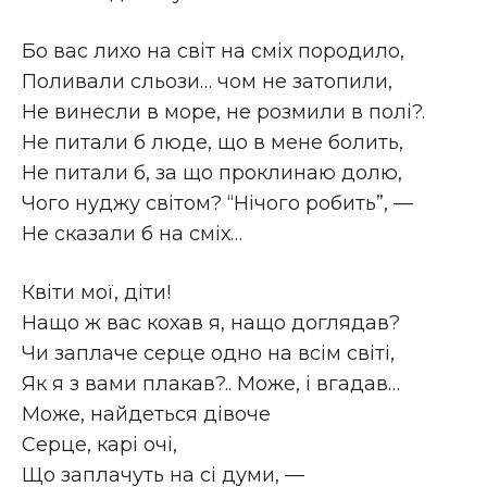
Бо вас лихо на світ на сміх породило,
Поливали сльози… чом не затопили,
Не винесли в море, не розмили в полі?.
Не питали б люде, що в мене болить,
Не питали б, за що проклинаю долю,
Чого нуджу світом? “Нічого робить”, —
Не сказали б на сміх…
Квіти мої, діти!
Нащо ж вас кохав я, нащо доглядав?
Чи заплаче серце одно на всім світі,
Як я з вами плакав?.. Може, і вгадав…
Може, найдеться дівоче
Серце, карі очі,
Що заплачуть на сі думи, —