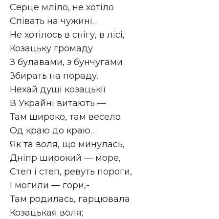
Серце мліло, не хотіло
Співать на чужині…
Не хотілось в снігу, в лісі,
Козацьку громаду
З булавами, з бунчугами
Збирать на пораду.
Нехай душі козацькії
В Украйні витають —
Там широко, там весело
Од краю до краю…
Як та воля, що минулась,
Дніпр широкий — море,
Степ і степ, ревуть пороги,
І могили — гори,-
Там родилась, гарцювала
Козацькая воля;