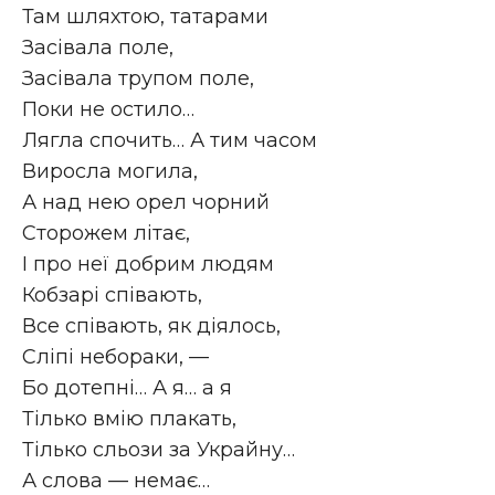
Там шляхтою, татарами
Засівала поле,
Засівала трупом поле,
Поки не остило…
Лягла спочить… А тим часом
Виросла могила,
А над нею орел чорний
Сторожем літає,
І про неї добрим людям
Кобзарі співають,
Все співають, як діялось,
Сліпі небораки, —
Бо дотепні… А я… а я
Тілько вмію плакать,
Тілько сльози за Украйну…
А слова — немає…