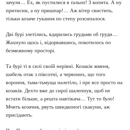
зачули… Ех, як пустилися в ґальоп! З копита. А ну
притисни, а ну пришпар!… Аж вітер свистить,
тільки козаче гукання по степу розсипалося.
Дві бурі злетілись, вдарились грудьми об груди…
Жахнуло щось і, відорвавшись, покотилось по
безмежному просторі.
Та бурі ті в силі своїй нерівні. Козаків жменя,
шабель отак з півсотні, а червоних, що того
вороння, тьма-тьмуща налетіло, і пре все просто на
козаків. Дехто вже до сирої шалепнув, щоб не
встати більше, а решта навтікача… Тут то було!
Мчить козачня, рвуть швидконогі скакуни, аж
присідають.