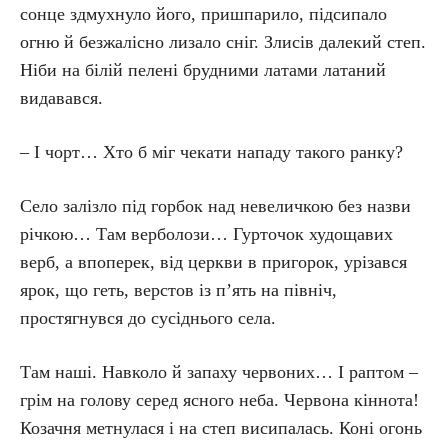
сонце здмухнуло його, пришпарило, підсипало
огню й безжалісно лизало сніг. Злисів далекий степ.
Ніби на білій пелені брудними латами латаний
видавався.
– І чорт… Хто б міг чекати нападу такого ранку?
Село залізло під горбок над невеличкою без назви
річкою… Там верболози… Гурточок худощавих
верб, а впоперек, від церкви в пригорок, урізався
ярок, що геть, верстов із п’ять на північ,
простягнувся до сусіднього села.
Там наші. Навколо й запаху червоних… І раптом –
грім на голову серед ясного неба. Червона кіннота!
Козачня метнулася і на степ висипалась. Коні огонь