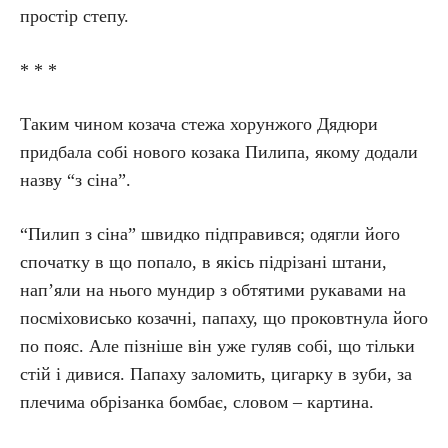
простір степу.
* * *
Таким чином козача стежа хорунжого Дядюри
придбала собі нового козака Пилипа, якому додали
назву “з сіна”.
“Пилип з сіна” швидко підправився; одягли його
спочатку в що попало, в якісь підрізані штани,
нап’яли на нього мундир з обтятими рукавами на
посміховисько козачні, папаху, що проковтнула його
по пояс. Але пізніше він уже гуляв собі, що тільки
стій і дивися. Папаху заломить, цигарку в зуби, за
плечима обрізанка бомбає, словом – картина.