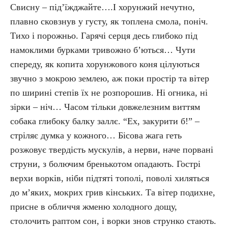
Свисну – під’їжджайте….І хорунжий нечутно,
плавно сковзнув у густу, як топлена смола, поніч.
Тихо і порожньо. Гарячі серця десь глибоко під
намоклими бурками тривожно б’ються… Чути
спереду, як копита хорунжового коня цілуються
звучно з мокрою землею, аж поки простір та вітер
по ширині степів їх не розпорошив. Ні огника, ні
зірки – ніч… Часом тільки довжелезним виттям
собака глибоку балку заллє. “Ех, закурити б!” –
стріляє думка у кожного… Бісова жага геть
розжовує твердість мускулів, а нерви, наче порвані
струни, з болючим бренькотом опадають. Гострі
верхи ворків, ніби підтяті тополі, поволі хиляться
до м’яких, мокрих грив кінських. Та вітер подихне,
присне в обличчя жменю холодного дощу,
столочить раптом сон, і ворки знов струнко стають.