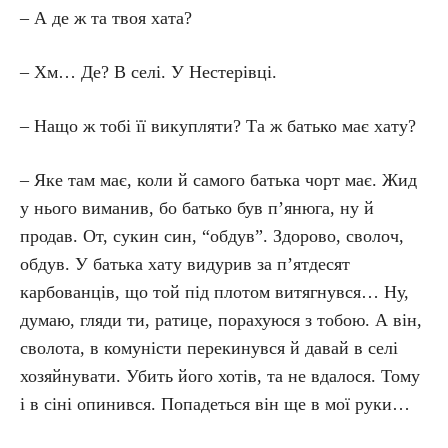
– А де ж та твоя хата?
– Хм… Де? В селі. У Нестерівці.
– Нащо ж тобі її викупляти? Та ж батько має хату?
– Яке там має, коли й самого батька чорт має. Жид
у нього виманив, бо батько був п’янюга, ну й
продав. От, сукин син, “обдув”. Здорово, сволоч,
обдув. У батька хату видурив за п’ятдесят
карбованців, що той під плотом витягнувся… Ну,
думаю, гляди ти, ратице, порахуюся з тобою. А він,
сволота, в комуністи перекинувся й давай в селі
хозяйнувати. Убить його хотів, та не вдалося. Тому
і в сіні опинився. Попадеться він ще в мої руки…