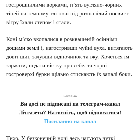
гострошпилими ворками, п’ять вугляно-чорних
тіней на темному тлі ночі під розшалілий посвист
вітру їхали степом і стали.
Коні м’яко вкопалися в розквашеній осінніми
дощами землі і, нагостривши чуйні вуха, витягають
довгі шиї, зачувши відпочинок та їжу. Хочеться їм
заржати, подати вістку про себе, та чорні
гостроверхі бурки щільно стискають їх запалі боки.
Реклама
Ви досі не підписані на телеграм-канал
Літгазети? Натисніть, щоб підписатися!
Посилання на канал
Тихо. У безконечній ночі десь чатують чуткі