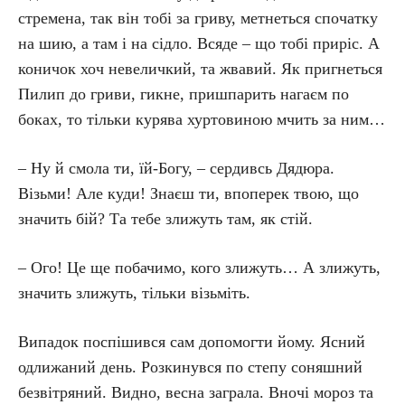
стремена, так він тобі за гриву, метнеться спочатку
на шию, а там і на сідло. Всяде – що тобі приріс. А
коничок хоч невеличкий, та жвавий. Як пригнеться
Пилип до гриви, гикне, пришпарить нагаєм по
боках, то тільки курява хуртовиною мчить за ним…
– Ну й смола ти, їй-Богу, – сердивсь Дядюра.
Візьми! Але куди! Знаєш ти, впоперек твою, що
значить бій? Та тебе злижуть там, як стій.
– Ого! Це ще побачимо, кого злижуть… А злижуть,
значить злижуть, тільки візьміть.
Випадок поспішився сам допомогти йому. Ясний
одлижаний день. Розкинувся по степу соняшний
безвітряний. Видно, весна заграла. Вночі мороз та