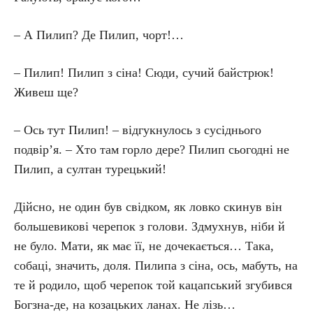
– А Пилип? Де Пилип, чорт!…
– Пилип! Пилип з сіна! Сюди, сучий байстрюк!
Живеш ще?
– Ось тут Пилип! – відгукнулось з сусіднього
подвір’я. – Хто там горло дере? Пилип сьогодні не
Пилип, а султан турецький!
Дійсно, не один був свідком, як ловко скинув він
большевикові черепок з голови. Здмухнув, ніби й
не було. Мати, як має її, не дочекається… Така,
собаці, значить, доля. Пилипа з сіна, ось, мабуть, на
те й родило, щоб черепок той кацапський згубився
Богзна-де, на козацьких ланах. Не лізь…