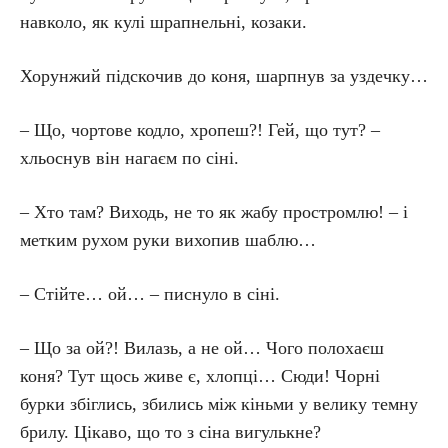
навколо, як кулі шрапнельні, козаки.
Хорунжий підскочив до коня, шарпнув за уздечку…
– Що, чортове кодло, хропеш?! Гей, що тут? –
хльоснув він нагаєм по сіні.
– Хто там? Виходь, не то як жабу простромлю! – і
метким рухом руки вихопив шаблю…
– Стійте… ой… – писнуло в сіні.
– Що за ой?! Вилазь, а не ой… Чого полохаєш
коня? Тут щось живе є, хлопці… Сюди! Чорні
бурки збіглись, збились між кіньми у велику темну
брилу. Цікаво, що то з сіна вигулькне?