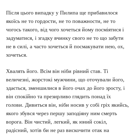
Після цього випадку у Пилипа ще прибавилося
якоїсь не то гордости, не то поважности, не то
чогось такого, від чого хочеться йому посміятися і
задуматися, і згадку вчинку свого не то що забути
не в силі, а часто хочеться й посмакувати нею, ох,
хочеться.
Хвалять його. Всім він ніби рівний став. Ті
величезні, жорстокі мужчини, що оточували його,
здається, зменшилися в його очах до його зросту, і
він спокійно та презирливо глядить понад їх
голови. Дивиться він, ніби носив у собі гріх якийсь,
якого збувся через першу заподіяну ним смерть
ворога. Він чистий, легкий, як юний сокіл,
радісний, хотів би не раз вискочити отак на