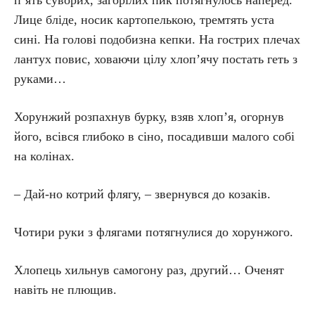
п’ять суворих, загорілих пик потягнулось наперед.
Лице бліде, носик картопелькою, тремтять уста
сині. На голові подобизна кепки. На гострих плечах
лантух повис, ховаючи цілу хлоп’ячу постать геть з
руками…
Хорунжий розпахнув бурку, взяв хлоп’я, огорнув
його, всівся глибоко в сіно, посадивши малого собі
на колінах.
– Дай-но котрий флягу, – звернувся до козаків.
Чотири руки з флягами потягнулися до хорунжого.
Хлопець хильнув самогону раз, другий… Оченят
навіть не плющив.