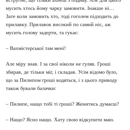
встругне, що тільки ахнеш з подиву. Але для цього
мусить хтось йому чарку замовити. Інакше ні…
Зате коли замовить хто, тоді гоголем підходить до
прилавку. Прилавок високий по самий ніс, аж
мусить голову задерти, та гукає:
– Вахмістерської там мені!
Але міру знав. І за свої ніколи не гуляв. Гроші
збирав, де тільки міг, і складав. Усім відомо було,
що за Пилипом гроші водяться, і з цього приводу
також бували балачки:
– Пилипе, нащо тобі ті гроші? Женитись думаєш?
– Нащо? Ясно нащо. Хату свою відкупити маю.