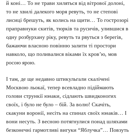
й коні… То не трави хиляться від вітрової долоні,
то не хвилі далекого моря ревуть, то не степові
лисиці брешуть, як колись на щити… То гострозорі
праправнуки скитів, тюрків та русичів, улившися в
одну розбурхану ріку, ревуть та рвуться з берегів,
бажаючи власною повінню залити ті простори
навколо, що поливалися віками їх кров’ю, мов
росою ярою.
І там, де ще недавно штикульгали скалічені
Москвою льокаї, тепер всевладно підіймають
голови стрункії юнаки, сідлають швидконогих
своїх, і було не було – бій. За волю! Скачіть,
скакуни воронії, несіть на спинах своїх юнаків… І
вони несуть. З весною потягнулися понад шляхами
безконечні гармотливі вигуки “Яблучка”… Повзуть