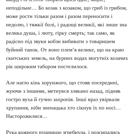
неподільне… Бо козак з козаком, що гриб із грибом,
може рости тільки разом і разом переносити і
недолю, і тяжкії болі, і радощі великії, які лише зна
велика душа, і люту, гірку смерть; так само, як
радісно під звуки кобзи вибивати з товаришем
буйний танок. От воно плем’я велике, що на краю
скитських земель, на бурних водах могутніх козачих
рік широким табором постелилося.
Але нагло кінь хорунжого, що стояв посередині,
жуючи з іншими, метнувся злякано назад, підняв
гостро вуха й гучно захропів. Інші враз увірвали
хрупання, ніби зненацька хто сікнув їх по носі…
Насторожилися…
Рука кожного рушницю згребнула, і розсипались