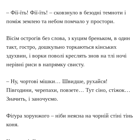
– Фії-їть! Фії-їть! – сковзнуло в безодні темноти і
поміж землею та небом помчало у простори.
Вісім острогів без слова, з куцим бреньком, в один
такт, гостро, дошкульно торкаються кінських
здухвин, і ворки поволі креслять знов на тлі ночі
нерівні риси в напрямку свисту.
– Ну, чортові мішки… Швидше, рухайся!
Півгодини, черепахи, повзете… Тут сіно, стіжок…
Значить, і заночуємо.
Фіґура хорунжого – ніби неясна на чорній стіні тінь
коня.