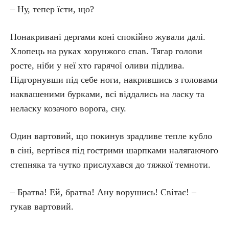
– Ну, тепер їсти, що?
Понакривані дергами коні спокійно жували далі.
Хлопець на руках хорунжого спав. Тягар голови
росте, ніби у неї хто гарячої оливи підлива.
Підгорнувши під себе ноги, накрившись з головами
наквашеними бурками, всі віддались на ласку та
неласку козачого ворога, сну.
Один вартовий, що покинув зрадливе тепле кубло
в сіні, вертівся під гострими шарпками налягаючого
степняка та чутко прислухався до тяжкої темноти.
– Братва! Ей, братва! Ану ворушись! Світає! –
гукав вартовий.