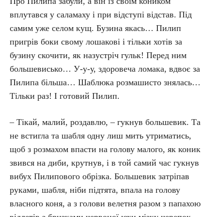
Про Пилипа забули, а він із своїм коником
вплутався у саламаху і при відступі відстав. Під
самим уже селом кущ. Бузина якась… Пилип
пригрів боки свому лошакові і тільки хотів за
бузину скочити, як назустріч гульк! Перед ним
большевисько… У-у-у, здоровеча ломака, вдвоє за
Пилипа більша… Шаблюка розмашисто знялась…
Тільки раз! І готовий Пилип.
– Тікай, малий, роздавлю, – гукнув большевик. Та
не встигла та шабля одну лиш мить утриматись,
щоб з розмахом впасти на голову малого, як коник
звився на диби, крутнув, і в той самий час гукнув
вибух Пилипового обрізка. Большевик затріпав
руками, шабля, ніби підтята, впала на голову
власного коня, а з голови велетня разом з папахою