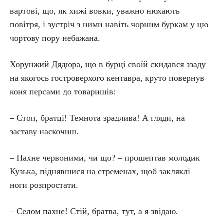
вартові, що, як хижі вовки, уважно нюхають
повітря, і зустріч з ними навіть чорним буркам у цю
чортову пору небажана.
Хорунжий Дядюра, що в бурці своїй скидався ззаду
на якогось гостроверхого кентавра, круто повернув
коня персами до товаришів:
– Стоп, братці! Темнота зрадлива! А гляди, на
заставу наскочиш.
– Пахне червоними, чи що? – прошептав молодик
Кузька, піднявшися на стременах, щоб закляклі
ноги розпростати.
– Селом пахне! Стій, братва, тут, а я звідаю.