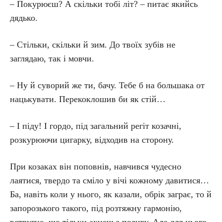
– Покурюєш? А скільки тобі літ? – питає якийсь
дядько.
– Стільки, скільки й зим. До твоїх зубів не
заглядаю, так і мовчи.
– Ну й суворий же ти, бачу. Тебе б на большака от
нацькувати. Перекоклошив би як стій…
– І піду! І гордо, під загальний регіт козачні,
розкурюючи цигарку, відходив на сторону.
При козаках він поповнів, навчився чудесно
лаятися, твердо та сміло у вічі кожному давитися…
Ба, навіть коли у нього, як казали, обрік заграє, то й
запорозького такого, під розтяжну гармонію,