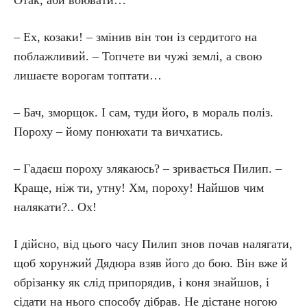
Отак, аби воювати…
– Ех, козаки! – змінив він тон із сердитого на
поблажливий. – Топчете ви чужі землі, а свою
лишаєте ворогам топтати…
– Бач, зморщок. І сам, туди його, в мораль поліз.
Пороху – йому понюхати та вичхатись.
– Гадаєш пороху злякаюсь? – зривається Пилип. –
Краще, ніж ти, утну! Хм, пороху! Найшов чим
налякати?.. Ох!
І дійсно, від цього часу Пилип знов почав налягати,
щоб хорунжий Дядюра взяв його до бою. Він вже й
обрізанку як слід припорядив, і коня знайшов, і
сідати на нього способу дібрав. Не дістане ногою