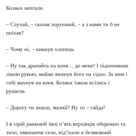
Козаки заґеґали.
– Слухай, – сказав хорунжий, – а з нами ти б не
поїхав?
– Чому ні, – кивнув хлопець.
– Ну так драпайсь на коня… до мене! І підхопивши
лівою рукою, майже вкинув його на сідло. За ним і
собі махнув на коня. Козаки також всілись і
рушили.
– Дорогу ти знаєш, малий? Ну то – гайда!
І в сірій ранковій імлі п’ять верхівців обережно та
тихо, оминаючи село, від’їхало в безмежний