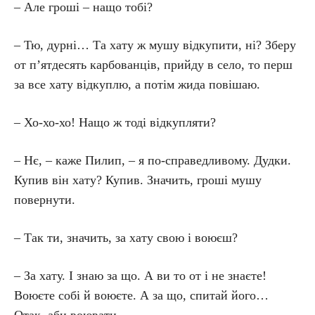
– Але гроші – нащо тобі?
– Тю, дурні… Та хату ж мушу відкупити, ні? Зберу
от п’ятдесять карбованців, прийду в село, то перш
за все хату відкуплю, а потім жида повішаю.
– Хо-хо-хо! Нащо ж тоді відкупляти?
– Нє, – каже Пилип, – я по-справедливому. Дудки.
Купив він хату? Купив. Значить, гроші мушу
повернути.
– Так ти, значить, за хату свою і воюєш?
– За хату. І знаю за що. А ви то от і не знаєте!
Воюєте собі й воюєте. А за що, спитай його…