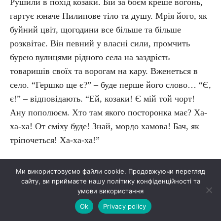
Рушили в похід козаки. Бій за боєм креше вогонь,
гартує юначе Пилипове тіло та душу. Мрія його, як
буйний цвіт, щогодини все більше та більше
розквітає. Він певний у власні сили, промчить
бурею вулицями рідного села на заздрість
товаришів своїх та ворогам на кару. Вженеться в
село. “Гершко ще є?” – буде перше його слово… “Є,
є!” – відповідають. “Ей, козаки! Є мій той чорт!
Ану пополюєм. Хто там якого посторонка має? Ха-
ха-ха! От сміху буде! Знай, мордо хамова! Бач, як
тріпочеться! Ха-ха-ха!”
– Хто б міг подумати. І це Пилип? – шепочуться
Ми використовуємо файли cookie. Продовжуючи перегляд
дівки. – Оксентів? Оте шмаркате? Господи! Отже
сайту, ви приймаєте нашу політику конфіденційності та
умови використання
дивись, якого вигнало, ну-ну… У танець би з
Ok
Privacy policy
ним… Пилип собі шапку збив на бік, прикурнув,