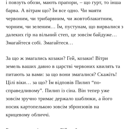
і повзуть обози, мають прапори, – що гурт, то інша
барва. А вітрам що? Їм все одно. Чи маяти
червоним, чи трибарвним, чи жовтоблакитним,
чорним, чи зеленим… Їм, пустунам, що вирвалися з
далеких гір на вільний степ, це зовсім байдуже…
Змагайтеся собі. Змагайтеся…
За що ж змагались козаки? Гей, козаки! Вітри
земель ваших давно в царстві червоних квилять та
питають за вами: за що вони змагалися? Скажіть!
Цілі віки… за що? Їм відповів Пилип “по-
справедливому”. Пилип із сіна. Він тепер уже
зовсім зручно тримає держало шаблюки, а його
носик картопелькою зовсім збронзовів на
крицевому обличчі.