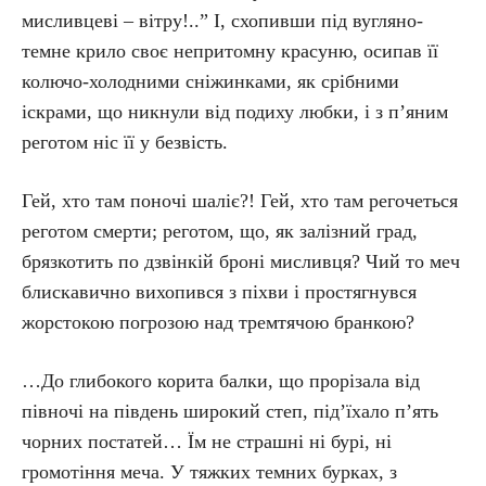
мисливцеві – вітру!..” І, схопивши під вугляно-
темне крило своє непритомну красуню, осипав її
колючо-холодними сніжинками, як срібними
іскрами, що никнули від подиху любки, і з п’яним
реготом ніс її у безвість.
Гей, хто там поночі шаліє?! Гей, хто там регочеться
реготом смерти; реготом, що, як залізний град,
брязкотить по дзвінкій броні мисливця? Чий то меч
блискавично вихопився з піхви і простягнувся
жорстокою погрозою над тремтячою бранкою?
…До глибокого корита балки, що прорізала від
півночі на південь широкий степ, під’їхало п’ять
чорних постатей… Їм не страшні ні бурі, ні
громотіння меча. У тяжких темних бурках, з