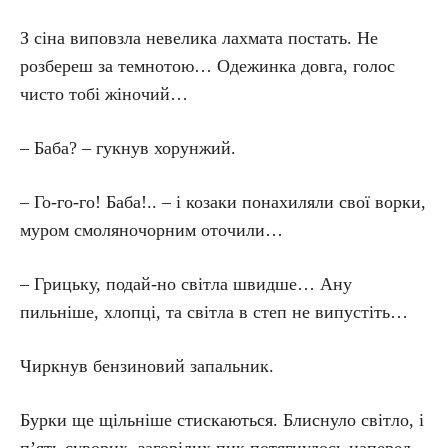
З сіна виповзла невелика лахмата постать. Не
розбереш за темнотою… Одежинка довга, голос
чисто тобі жіночий…
– Баба? – гукнув хорунжий.
– Го-го-го! Баба!.. – і козаки понахиляли свої ворки,
муром смоляночорним оточили…
– Грицьку, подай-но світла швидше… Ану
пильніше, хлопці, та світла в степ не випустіть…
Чиркнув бензиновий запальник.
Бурки ще щільніше стискаються. Блиснуло світло, і