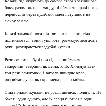
Козаки під’їжджають до самого стога з затишного
боку, разом, як на команду, підіймають праві ноги,
переносять через кульбаки сідел і ступають на
мокру землю.
Козачі закляклі ноги під тягарем власного тіла
підгинаються; вони тупцяють, розмахуються довгі
руки, розтираються задубілі кулаки.
Розгортають кобурі при сідлах, виймають
замерзлий, твердий, як цегла, хліб. Хильнув два-
три рази самогонки, і заграла швидше кров,
розцвітає душа, як скроплена росою квітка.
Сіна понасмикували, не роздягаючись, полягали. Не
бачать один одного, але їх серця б’ються в один
акорд і їх істоти творять щось одне, міцне,