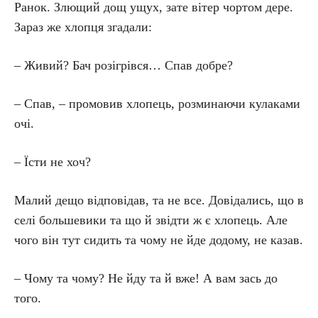
Ранок. Злющий дощ ущух, зате вітер чортом дере.
Зараз же хлопця згадали:
– Живий? Бач розігрівся… Спав добре?
– Спав, – промовив хлопець, розминаючи кулаками
очі.
– Їсти не хоч?
Малий дещо відповідав, та не все. Довідались, що в
селі большевики та що й звідти ж є хлопець. Але
чого він тут сидить та чому не йде додому, не казав.
– Чому та чому? Не йду та й вже! А вам зась до
того.