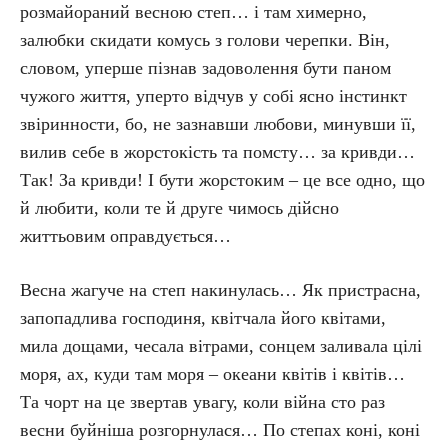
розмайораний весною степ… і там химерно,
залюбки скидати комусь з голови черепки. Він,
словом, уперше пізнав задоволення бути паном
чужого життя, уперто відчув у собі ясно інстинкт
звіринности, бо, не зазнавши любови, минувши її,
вилив себе в жорстокість та помсту… за кривди…
Так! За кривди! І бути жорстоким – це все одно, що
й любити, коли те й друге чимось дійсно
життьовим оправдується…
Весна жагуче на степ накинулась… Як пристрасна,
запопадлива господиня, квітчала його квітами,
мила дощами, чесала вітрами, сонцем заливала цілі
моря, ах, куди там моря – океани квітів і квітів…
Та чорт на це звертав увагу, коли війна сто раз
весни буйніша розгорнулася… По степах коні, коні