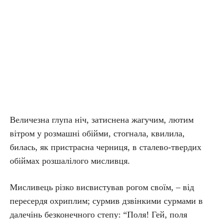
Величезна глупа ніч, затиснена жагучим, лютим
вітром у розмашні обійми, стогнала, квилила,
билась, як пристрасна черниця, в сталево-твердих
обіймах розшалілого мисливця.
Мисливець різко висвистував рогом своїм, – від
пересердя охриплим; сурмив дзвінкими сурмами в
далечінь безконечного степу: “Поля! Гей, поля