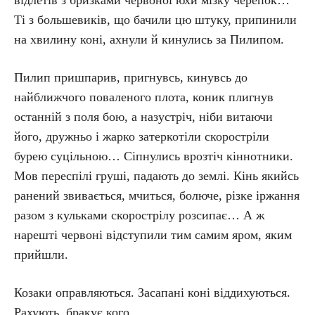
відлетів з бризками червоної юхи мізку черепок…
Ті з большевиків, що бачили цю штуку, припинили
на хвилину коні, ахнули й кинулись за Пилипом.
Пилип пришпарив, пригнувсь, кинувсь до
найближчого поваленого плота, коник плигнув
останній з поля бою, а назустріч, ніби витаючи
його, дружньо і жарко затеркотіли скоростріли
бурею суцільною… Сіпнулись врозтіч кіннотники.
Мов переспілі груші, падають до землі. Кінь якийсь
ранений звивається, мчиться, болюче, різке іржання
разом з кульками скорострілу розсипає… А ж
нарешті червоні відступили тим самим яром, яким
прийшли.
Козаки оправляються. Засапані коні віддихуються.
Рахують, бракує кого…